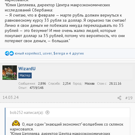
"Юлия Цепляева, директор Центра макроэкономических
исследований Сбербанка:
— Я считаю, что в феврале — марте рубль должен вернуться к
равновесному курсу 33 рубля за доллар. Я серьезно так считаю!
Лично я свои деньги не побежала никуда перекладывать по 35
рублей — это безумие! И мне очень жалко людей, которые
покупают доллар за 35 рублей, потому что вероятность, что они
потеряют свои деньги, — большая."
Р
юный корейко1
,
usver
,
$erega
и 4 других
е
а
к
WizardU
ц
и
Мастер
и
:
Сообщения
2,896
Спасибо
2,254
Город
Москва
Стаж c
28.11.16
Опыт
4759/148
14.03.24
#19
bob252 написал(а):
О, еще один "знающий экономист"-волшебник со склянок
нарисовался.
"Юлия Цепляева, директор Центра макроэкономических