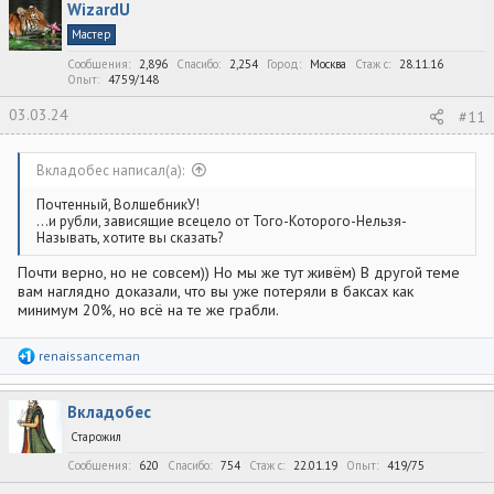
WizardU
ц
и
Мастер
и
:
Сообщения
2,896
Спасибо
2,254
Город
Москва
Стаж c
28.11.16
Опыт
4759/148
03.03.24
#11
Вкладобес написал(а):
Почтенный, ВолшебникУ!
...и рубли, зависящие всецело от Того-Которого-Нельзя-
Называть, хотите вы сказать?
Почти верно, но не совсем)) Но мы же тут живём) В другой теме
вам наглядно доказали, что вы уже потеряли в баксах как
минимум 20%, но всё на те же грабли.
Р
renaissanceman
е
а
к
Вкладобес
ц
и
Старожил
и
:
Сообщения
620
Спасибо
754
Стаж c
22.01.19
Опыт
419/75