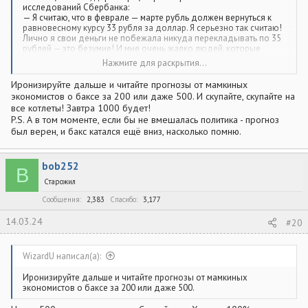
исследований Сбербанка:
— Я считаю, что в феврале — марте рубль должен вернуться к
равновесному курсу 33 рубля за доллар. Я серьезно так считаю!
Лично я свои деньги не побежала никуда перекладывать по 35
рублей — это безумие! И мне очень жалко людей, которые
покупают доллар за 35 рублей, потому что вероятность, что они
Нажмите для раскрытия...
потеряют свои деньги, — большая."
Иронизируйте дальше и читайте прогнозы от мамкиных
экономистов о баксе за 200 или даже 500. И скупайте, скупайте на
все котлеты! Завтра 1000 будет!
P.S. А в том моменте, если бы не вмешалась политика - прогноз
был верен, и бакс катался ещё вниз, насколько помню.
bob252
B
Старожил
Сообщения
2,383
Спасибо
3,177
14.03.24
#20
WizardU написал(а):
Иронизируйте дальше и читайте прогнозы от мамкиных
экономистов о баксе за 200 или даже 500.