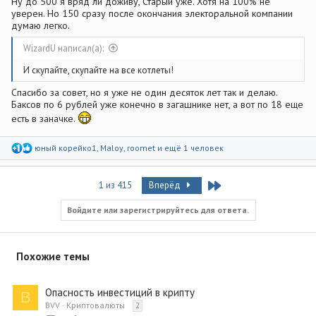
Ну до 500 я вряд ли доживу, Старый уже. Хотя на 100% не
уверен. Но 150 сразу после окончания электоральной компании
думаю легко.
WizardU написал(а):
И скупайте, скупайте на все котлеты!
Спасибо за совет, но я уже не один десяток лет так и делаю.
Баксов по 6 рублей уже конечно в загашнике нет, а вот по 18 еще
есть в заначке.
Р
юный корейко1
,
Maloy
,
roomet
и ещё 1 человек
е
а
к
Last
1 из 415
Вперёд
ц
и
и
Войдите или зарегистрируйтесь для ответа.
:
Похожие темы
Опасность инвестиций в крипту
B
BVV
Криптовалюты
2