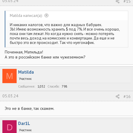
05.03.24
#15
Matilda написал(а):
И никаких налогов, что важно для жадных бабушек.
ЗЫ: Имею возможность хранить $ под 7%. И все очень хорошо,
пока они там лежат. Но когда нужно снять - можно потерять
почти весь доход на комиссиях и конвертации. Да еще и не
быстро это все происходит. Так что нуегонафик.
Поченная, Матильда!
А это в российском банке или чужеземном?
Matilda
M
Участник
Сообщения
1,032
Спасибо
798
05.03.24
#16
Это не в банке, так скажем.
Dar1L
D
Участник