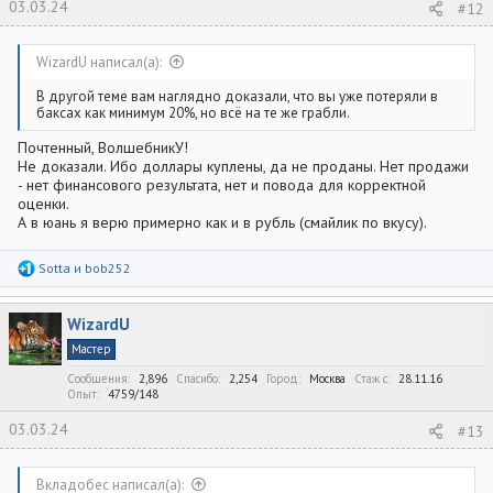
03.03.24
#12
WizardU написал(а):
В другой теме вам наглядно доказали, что вы уже потеряли в
баксах как минимум 20%, но всё на те же грабли.
Почтенный, ВолшебникУ!
Не доказали. Ибо доллары куплены, да не проданы. Нет продажи
- нет финансового результата, нет и повода для корректной
оценки.
А в юань я верю примерно как и в рубль (смайлик по вкусу).
Р
Sotta
и
bob252
е
а
к
WizardU
ц
и
Мастер
и
:
Сообщения
2,896
Спасибо
2,254
Город
Москва
Стаж c
28.11.16
Опыт
4759/148
03.03.24
#13
Вкладобес написал(а):