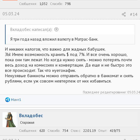
:
Сообщения
1,032
Спасибо
798
05.03.24
#14
Вкладобес написал(а):
Я три года назад вложил валюту в Матрас-Банк.
И никаких налогов, что важно для жадных бабушек.
ЗЫ: Имею возможность хранить $ под 7%. И все очень хорошо,
пока они там лежат. Но когда нужно снять - можно потерять почти
весь доход на комиссиях и конвертации. Да еще и не быстро это
все происходит. Так что нуегонафик.
Некузявые банкноты можно отправить обратно в банкомат и снять
рублями, если уж совсем невтерпеж от них избавиться.
Последнее редактирование:
05.03.24
Р
Mavr1
е
а
к
Вкладобес
ц
и
Старожил
и
:
Сообщения
620
Спасибо
754
Стаж c
22.01.19
Опыт
419/75