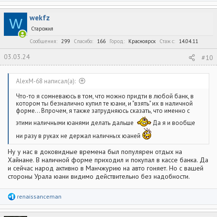
а
к
wekfz
ц
W
и
Старожил
и
:
Сообщения
299
Спасибо
166
Город
Красноярск
Стаж c
14.04.11
03.03.24
#10
AlexM-68 написал(а):
Что-то я сомневаюсь в том, что можно придти в любой банк, в
котором ты безналично купил те юани, и "взять" их в наличной
форме... Впрочем, я также затрудняюсь сказать, что именно с
этими наличными юанями делать дальше
Да я и вообще
ни разу в руках не держал наличных юаней
Ну у нас в доковидные времена был популярен отдых на
Хайнане. В наличной форме приходил и покупал в кассе банка. Да
и сейчас народ активно в Манчжурию на авто гоняет. Но с вашей
стороны Урала юани видимо действительно без надобности.
Р
renaissanceman
е
а
к