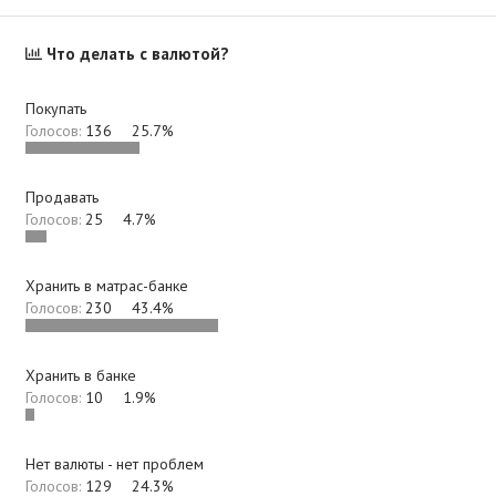
в
а
т
т
о
а
Что делать с валютой?
р
н
т
а
е
ч
Покупать
м
а
Голосов:
136
25.7%
ы
л
а
Продавать
Голосов:
25
4.7%
Хранить в матрас-банке
Голосов:
230
43.4%
Хранить в банке
Голосов:
10
1.9%
Нет валюты - нет проблем
Голосов:
129
24.3%