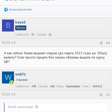
Р
renaissanceman
е
а
к
bayad
ц
B
и
Мастер
и
:
Сообщения
57
Спасибо
12
02.03.24
#4
А как сейчас банки выдают старую (до марта 2022 года до 10тыс)
валюту? Если просто придти без заказа обязаны выдать по курсу
ЦБ?
wekfz
W
Старожил
Сообщения
299
Спасибо
166
Город
Красноярск
Стаж c
14.04.11
02.03.24
#5
Ramil написал(а):