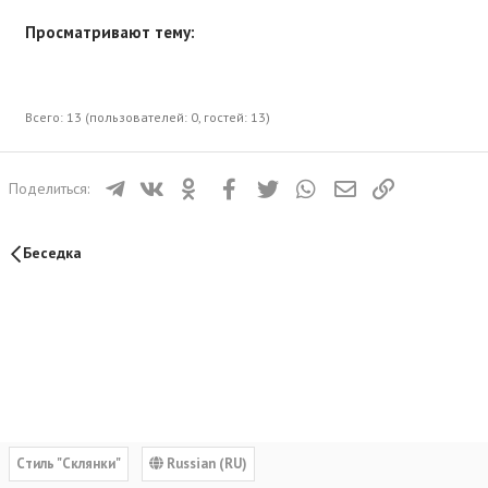
Просматривают тему:
Всего: 13 (пользователей: 0, гостей: 13)
Телеграм
ВКонтакте
Одноклассники
Facebook
Twitter
WhatsApp
Электронная почта
Ссылка
Поделиться:
Беседка
Cтиль "Склянки"
Russian (RU)