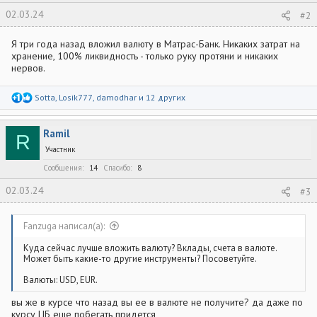
02.03.24
#2
Я три года назад вложил валюту в Матрас-Банк. Никаких затрат на
хранение, 100% ликвидность - только руку протяни и никаких
нервов.
Р
Sotta
,
Losik777
,
damodhar
и 12 других
е
а
к
Ramil
ц
R
и
Участник
и
:
Сообщения
14
Спасибо
8
02.03.24
#3
Fanzuga написал(а):
Куда сейчас лучше вложить валюту? Вклады, счета в валюте.
Может быть какие-то другие инструменты? Посоветуйте.
Валюты: USD, EUR.
вы же в курсе что назад вы ее в валюте не получите? да даже по
курсу ЦБ еще побегать придется