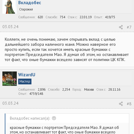
Вкладобес
Старожил
Сообщения
620
Спасибо
754
Стаж c
22.01.19
Опыт
419/75
03.03.24
#7
Коллеги, не очень понимаю, зачем открывать вклад с целью
дальнейшего забора наличного юаня. Можно наверное его
просто купить, если так хочется иметь красные бумажки с
портретом Председателя Мао. Я думал об этом, но останавливает
тот факт, что оные бумажки всецело зависят от политики ЦК КПК.
WizardU
Мастер
Сообщения
2,896
Спасибо
2,254
Город
Москва
Стаж c
28.11.16
Опыт
4759/148
03.03.24
#8
Вкладобес написал(а):
красные бумажки с портретом Председателя Мао. Я думал об
этом, но останавливает тот факт, что оные бумажки всецело