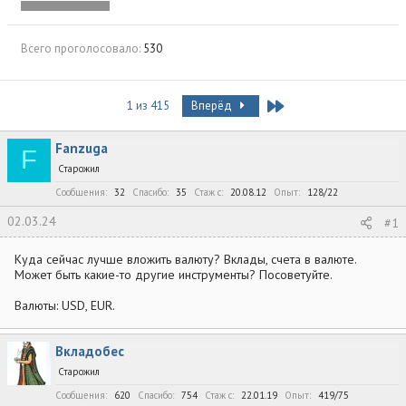
Всего проголосовало
530
Last
1 из 415
Вперёд
Fanzuga
F
Старожил
Сообщения
32
Спасибо
35
Стаж c
20.08.12
Опыт
128/22
02.03.24
#1
Куда сейчас лучше вложить валюту? Вклады, счета в валюте.
Может быть какие-то другие инструменты? Посоветуйте.
Валюты: USD, EUR.
Вкладобес
Старожил
Сообщения
620
Спасибо
754
Стаж c
22.01.19
Опыт
419/75