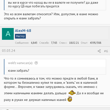
вы же в курсе что назад вы ее в валюте не получите? да даже
по курсу ЦБ еще побегать придется
Это ко всем валютам относится? Или, допустим, в юане можно
открыть и юани забрать?
AlexM-68
A
Мастер
Сообщения
6,843
Спасибо
7,765
Стаж c
18.02.21
Опыт
4395/388
03.03.24
#6
wekfz написал(а):
юани забрать?
Что-то я сомневаюсь в том, что можно придти в любой банк, в
котором ты безналично купил те юани, и "взять" их в наличной
форме... Впрочем, я также затрудняюсь сказать, что именно с
этими наличными юанями делать дальше
Да я и вообще ни
разу в руках не держал наличных юаней