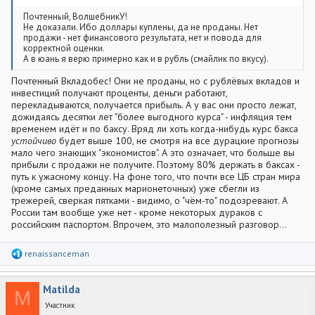
Почтенный, ВолшебникУ!
Не доказали. Ибо доллары куплены, да не проданы. Нет
продажи - нет финансового результата, нет и повода для
корректной оценки.
А в юань я верю примерно как и в рубль (смайлик по вкусу).
Почтенный Вкладобес! Они не проданы, но с рублёвых вкладов и
инвестиций получают проценты, деньги работают,
перекладываются, получается прибыль. А у вас они просто лежат,
дожидаясь десятки лет "более выгодного курса" - инфляция тем
временем идёт и по баксу. Вряд ли хоть когда-нибудь курс бакса
устойчиво
будет выше 100, не смотря на все дурацкие прогнозы
мало чего знающих "экономистов". А это означает, что больше вы
прибыли с продажи не получите. Поэтому 80% держать в баксах -
путь к ужасному концу. На фоне того, что почти все ЦБ стран мира
(кроме самых преданных марионеточных) уже сбегли из
трежерей, сверкая пятками - видимо, о "чём-то" подозревают. А
России там вообще уже нет - кроме некоторых дураков с
российским паспортом. Впрочем, это малополезный разговор...
Р
renaissanceman
е
а
к
Matilda
ц
M
и
Участник
и