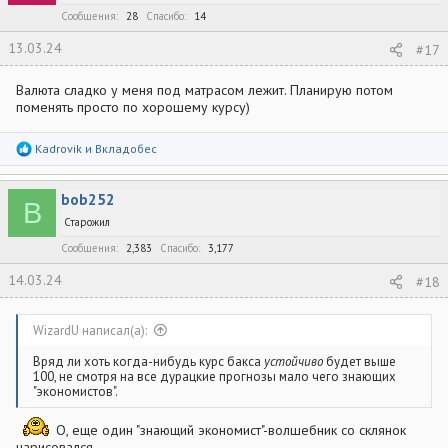
Сообщения
28
Спасибо
14
13.03.24
#17
Валюта сладко у меня под матрасом лежит. Планирую потом
поменять просто по хорошему курсу)
Р
Kadrovik
и
Вкладобес
е
а
к
bob252
ц
B
и
Старожил
и
:
Сообщения
2,383
Спасибо
3,177
14.03.24
#18
WizardU написал(а):
Вряд ли хоть когда-нибудь курс бакса
устойчиво
будет выше
100, не смотря на все дурацкие прогнозы мало чего знающих
"экономистов".
О, еще один "знающий экономист"-волшебник со склянок
нарисовался.