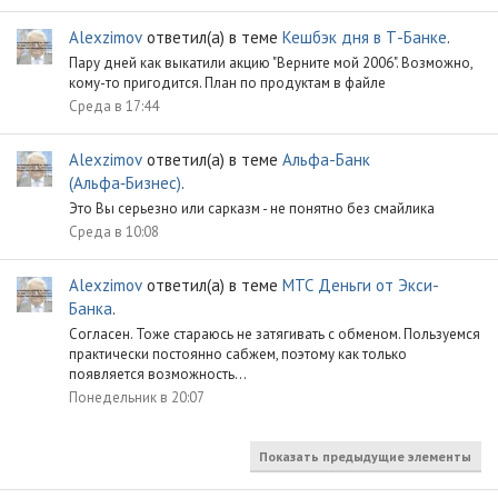
Alexzimov
ответил(а) в теме
Кешбэк дня в Т-Банке
.
Пару дней как выкатили акцию "Верните мой 2006". Возможно,
кому-то пригодится. План по продуктам в файле
Среда в 17:44
Alexzimov
ответил(а) в теме
Альфа-Банк
(Альфа‑Бизнес)
.
Это Вы серьезно или сарказм - не понятно без смайлика
Среда в 10:08
Alexzimov
ответил(а) в теме
МТС Деньги от Экси-
Банка
.
Согласен. Тоже стараюсь не затягивать с обменом. Пользуемся
практически постоянно сабжем, поэтому как только
появляется возможность...
Понедельник в 20:07
Показать предыдущие элементы