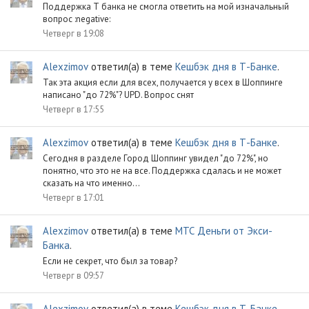
Поддержка Т банка не смогла ответить на мой изначальный
вопрос :negative:
Четверг в 19:08
Alexzimov
ответил(а) в теме
Кешбэк дня в Т-Банке
.
Так эта акция если для всех, получается у всех в Шоппинге
написано "до 72%"? UPD. Вопрос снят
Четверг в 17:55
Alexzimov
ответил(а) в теме
Кешбэк дня в Т-Банке
.
Сегодня в разделе Город Шоппинг увидел "до 72%", но
понятно, что это не на все. Поддержка сдалась и не может
сказать на что именно...
Четверг в 17:01
Alexzimov
ответил(а) в теме
МТС Деньги от Экси-
Банка
.
Если не секрет, что был за товар?
Четверг в 09:57
Alexzimov
ответил(а) в теме
Кешбэк дня в Т-Банке
.