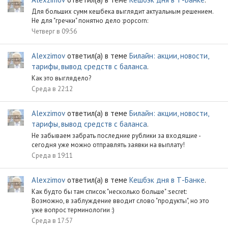
Для больших сумм кешбека выглядит актуальным решением.
Не для "гречки" понятно дело :popcorn:
Четверг в 09:56
Alexzimov
ответил(а) в теме
Билайн: акции, новости,
тарифы, вывод средств с баланса
.
Как это выглядело?
Среда в 22:12
Alexzimov
ответил(а) в теме
Билайн: акции, новости,
тарифы, вывод средств с баланса
.
Не забываем забрать последние рублики за входящие -
сегодня уже можно отправлять заявки на выплату!
Среда в 19:11
Alexzimov
ответил(а) в теме
Кешбэк дня в Т-Банке
.
Как будто бы там список "несколько больше" :secret:
Возможно, в заблуждение вводит слово "продукты", но это
уже вопрос терминологии :)
Среда в 17:57