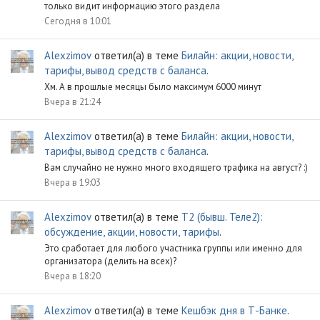
только видит информацию этого раздела
Сегодня в 10:01
Alexzimov
ответил(а) в теме
Билайн: акции, новости,
тарифы, вывод средств с баланса
.
Хм. А в прошлые месяцы было максимум 6000 минут
Вчера в 21:24
Alexzimov
ответил(а) в теме
Билайн: акции, новости,
тарифы, вывод средств с баланса
.
Вам случайно не нужно много входящего трафика на август? :)
Вчера в 19:03
Alexzimov
ответил(а) в теме
Т2 (бывш. Теле2):
обсуждение, акции, новости, тарифы
.
Это сработает для любого участника группы или именно для
организатора (делить на всех)?
Вчера в 18:20
Alexzimov
ответил(а) в теме
Кешбэк дня в Т-Банке
.