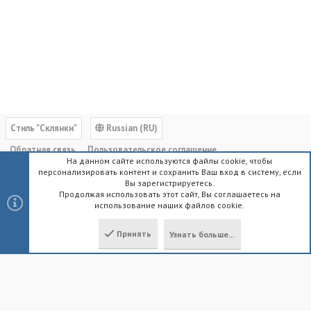
Cтиль "Склянки"
Russian (RU)
Обратная связь
Пользовательское соглашение
На данном сайте используются файлы cookie, чтобы
Политика конфиденциальности
Помощь
Главная
R
персонализировать контент и сохранить Ваш вход в систему, если
S
Вы зарегистрируетесь.
S
Продолжая использовать этот сайт, Вы соглашаетесь на
использование наших файлов cookie.
®
Community platform by XenForo
© 2010-2023 XenForo Ltd.
|
Style by
ThemeHouse
Принять
Узнать больше...
Локализация от
XenForo.Info
Сверху
Снизу