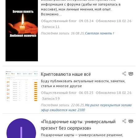
о
щ
информация с форума (дабы не затерялась в
г
е
массиве), мои личные мнения, мой опыт.
Возможно...
с
т
Общественный блог
09.03.24
Обновлено
18.02.26
в
Записи
11
е
Последняя запись:
16.08.25
,
Светлая память !
н
н
ы
й
б
л
О
о
Криптовалюта наше всё
б
г
Буду публиковать актуальные новости, заметки,
щ
статьи и многое другое
е
Общественный блог
06.03.25
Обновлено
18.02.26
с
Записи
59
т
Последняя запись:
22.06.25
,
На риске перекрытия залива
в
эфир ожидается ниже 2100
е
н
О
«Подарочные карты: универсальный
I
н
б
презент без сюрпризов»
ы
щ
Подарочные карты — универсальное решение,
й