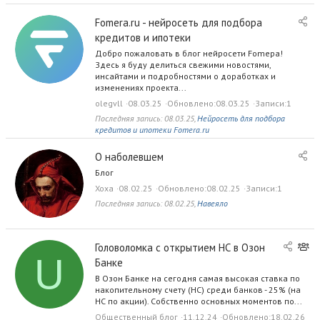
Fomera.ru - нейросеть для подбора
кредитов и ипотеки
Добро пожаловать в блог нейросети Fomера!
Здесь я буду делиться свежими новостями,
инсайтами и подробностями о доработках и
изменениях проекта...
olegvll
08.03.25
Обновлено
08.03.25
Записи
1
Последняя запись:
08.03.25
,
Нейросеть для подбора
кредитов и ипотеки Fomera.ru
О наболевшем
Блог
Xoxa
08.02.25
Обновлено
08.02.25
Записи
1
Последняя запись:
08.02.25
,
Навеяло
О
Головоломка с открытием НС в Озон
U
б
Банке
щ
В Озон Банке на сегодня самая высокая ставка по
е
накопительному счету (НС) среди банков - 25% (на
с
НС по акции). Собственно основных моментов по...
т
Общественный блог
11.12.24
Обновлено
18.02.26