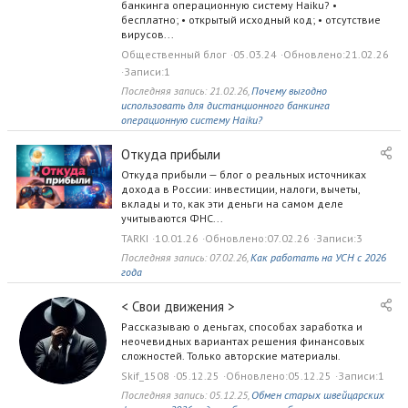
е
банкинга операционную систему Haiku? •
с
бесплатно; • открытый исходный код; • отсутствие
вирусов...
т
в
Общественный блог
05.03.24
Обновлено
21.02.26
е
Записи
1
н
Последняя запись:
21.02.26
,
Почему выгодно
н
использовать для дистанционного банкинга
операционную систему Haiku?
ы
й
Откуда прибыли
б
л
Откуда прибыли — блог о реальных источниках
дохода в России: инвестиции, налоги, вычеты,
о
вклады и то, как эти деньги на самом деле
г
учитываются ФНС...
TARKI
10.01.26
Обновлено
07.02.26
Записи
3
Последняя запись:
07.02.26
,
Как работать на УСН с 2026
года
< Свои движения >
Рассказываю о деньгах, способах заработка и
неочевидных вариантах решения финансовых
сложностей. Только авторские материалы.
Skif_1508
05.12.25
Обновлено
05.12.25
Записи
1
Последняя запись:
05.12.25
,
Обмен старых швейцарских