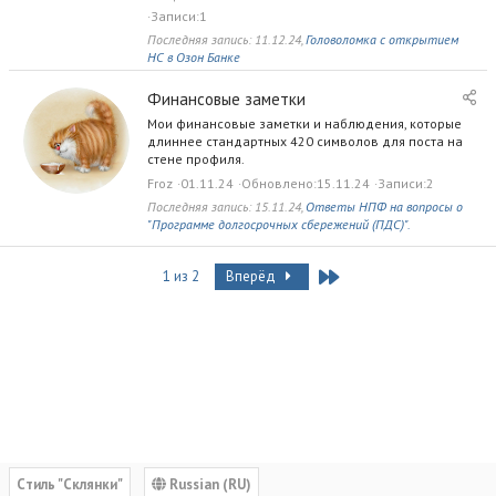
в
Записи
1
е
Последняя запись:
11.12.24
,
Головоломка с открытием
н
НС в Озон Банке
н
ы
Финансовые заметки
й
Мои финансовые заметки и наблюдения, которые
б
длиннее стандартных 420 символов для поста на
л
стене профиля.
о
Froz
01.11.24
Обновлено
15.11.24
Записи
2
г
Последняя запись:
15.11.24
,
Ответы НПФ на вопросы о
"Программе долгосрочных сбережений (ПДС)".
Last
1 из 2
Вперёд
Cтиль "Склянки"
Russian (RU)