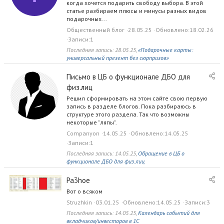
е
когда хочется подарить свободу выбора. В этой
б
с
статье разбираем плюсы и минусы разных видов
л
подарочных...
т
о
в
Общественный блог
28.05.25
Обновлено
18.02.26
г
е
Записи
1
н
Последняя запись:
28.05.25
,
«Подарочные карты:
н
универсальный презент без сюрпризов»
ы
Письмо в ЦБ о функционале ДБО для
й
б
физ.лиц
л
Решил сформировать на этом сайте свою первую
о
запись в разделе блогов. Пока разбираюсь в
г
структуре этого раздела. Так что возможны
некоторые "ляпы".
Companyon
14.05.25
Обновлено
14.05.25
Записи
1
Последняя запись:
14.05.25
,
Обращение в ЦБ о
функционале ДБО для физ.лиц
Pa3hoe
Вот о всяком
Struzhkin
03.01.25
Обновлено
14.05.25
Записи
3
Последняя запись:
14.05.25
,
Календарь событий для
вкладчиков/инвесторов в 1С