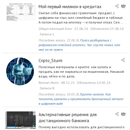
н
ы
О
Мой первый миллион в кредитах
й
б
Считал себя финансово грамотным: продакт, с
б
щ
цифрами на «ты», вел семейный бюджет в таблице.
л
е
А потом подал на ипотеку — и получил отказ. Сел...
о
с
Общественный блог
25.06.26
Обновлено
25.06.26
г
т
Записи
1
в
Последняя запись:
25.06.26
,
Полез разбираться с
е
рефинансом семейной ипотеки. Час спустя понял, что
мне он не нужен
н
н
Cripto_Sturm
ы
й
Полезные материалы о крипте: как купить и
продать, как не нарваться на мошенников. Никакой
б
воды, чётко и по делу.
л
Roman Moris
08.12.25
Обновлено
10.05.26
о
Записи
8
г
Последняя запись:
10.05.26
,
Крипто-золото. Как
покупать, хранить и преумножать драгоценный металл
в цифровом виде
О
Альтернативные решения для
б
дистанционного банкинга
щ
Почему выгодно использовать для дистанционного