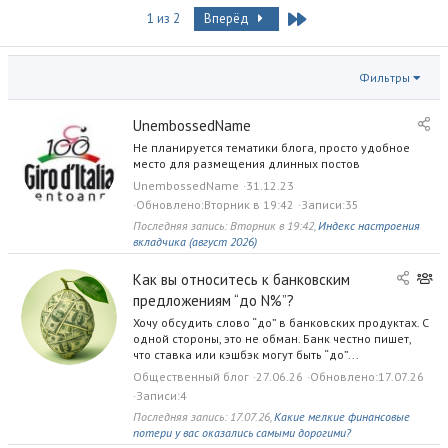
Last
1 из 2
Вперёд
Фильтры
UnembossedName
Не планируется тематики блога, просто удобное
место для размещения длинных постов
UnembossedName
31.12.23
Обновлено
Вторник в 19:42
Записи
35
Последняя запись:
Вторник в 19:42
,
Индекс настроения
вкладчика (август 2026)
О
Как вы относитесь к банковским
б
предложениям “до N%”?
щ
Хочу обсудить слово “до” в банковских продуктах. С
е
одной стороны, это не обман. Банк честно пишет,
с
что ставка или кэшбэк могут быть “до”...
т
Общественный блог
27.06.26
Обновлено
17.07.26
в
Записи
4
е
Последняя запись:
17.07.26
,
Какие мелкие финансовые
н
потери у вас оказались самыми дорогими?