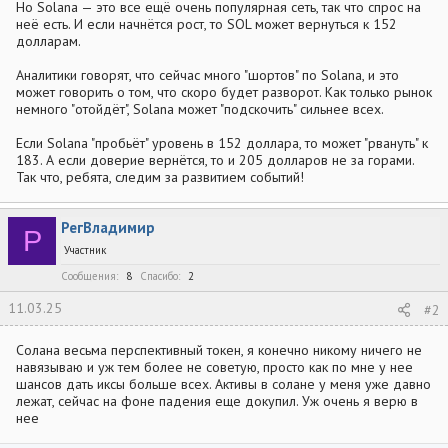
Но Solana — это все ещё очень популярная сеть, так что спрос на
неё есть. И если начнётся рост, то SOL может вернуться к 152
долларам.
Аналитики говорят, что сейчас много "шортов" по Solana, и это
может говорить о том, что скоро будет разворот. Как только рынок
немного "отойдёт", Solana может "подскочить" сильнее всех.
Если Solana "пробьёт" уровень в 152 доллара, то может "рвануть" к
183. А если доверие вернётся, то и 205 долларов не за горами.
Так что, ребята, следим за развитием событий!
РегВладимир
Р
Участник
Сообщения
8
Спасибо
2
11.03.25
#2
Солана весьма перспективный токен, я конечно никому ничего не
навязываю и уж тем более не советую, просто как по мне у нее
шансов дать иксы больше всех. Активы в солане у меня уже давно
лежат, сейчас на фоне падения еще докупил. Уж очень я верю в
нее