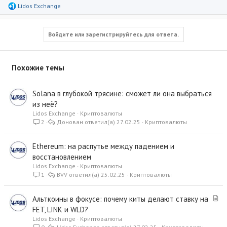
Р
Lidos Exchange
е
а
к
ц
Войдите или зарегистрируйтесь для ответа.
и
и
:
Похожие темы
Solana в глубокой трясине: сможет ли она выбраться
из неё?
Lidos Exchange
Криптовалюты
2
Донован
27.02.25
Криптовалюты
Ethereum: на распутье между падением и
восстановлением
Lidos Exchange
Криптовалюты
1
BVV
25.02.25
Криптовалюты
С
Альткоины в фокусе: почему киты делают ставку на
т
FET, LINK и WLD?
а
Lidos Exchange
Криптовалюты
т