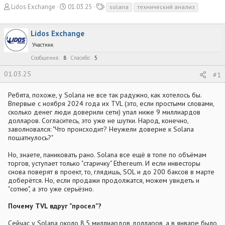
А
Д
Т
Lidos Exchange
01.03.25
solana
технический анализ
в
а
е
т
т
г
Lidos Exchange
о
а
и
р
н
Участник
т
а
Сообщения
8
Спасибо
5
е
ч
м
а
01.03.25
#1
ы
л
а
Ребята, похоже, у Solana не все так радужно, как хотелось бы.
Впервые с ноября 2024 года их TVL (это, если простыми словами,
сколько денег люди доверили сети) упал ниже 9 миллиардов
долларов. Согласитесь, это уже не шутки. Народ, конечно,
заволновался: "Что происходит? Неужели доверие к Solana
пошатнулось?"
Но, знаете, паниковать рано. Solana все ещё в топе по объёмам
торгов, уступает только "старичку" Ethereum. И если инвесторы
снова поверят в проект, то, глядишь, SOL и до 200 баксов в марте
доберётся. Но, если продажи продолжатся, можем увидеть и
"сотню", а это уже серьёзно.
Почему TVL вдруг "просел"?
Сейчас у Solana около 8,5 миллиардов долларов, а в январе было