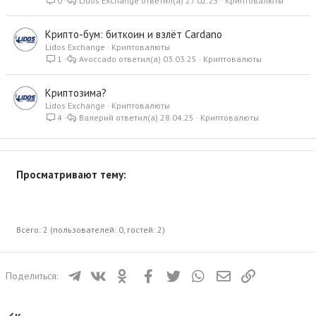
0
Lidos Exchange
27.02.25
Криптовалюты
ь
я
Крипто-бум: биткоин и взлёт Cardano
Lidos Exchange
Криптовалюты
1
Avoccado
03.03.25
Криптовалюты
Криптозима?
Lidos Exchange
Криптовалюты
4
Валерий
28.04.25
Криптовалюты
Просматривают тему:
Всего: 2 (пользователей: 0, гостей: 2)
Телеграм
ВКонтакте
Одноклассники
Facebook
Twitter
WhatsApp
Электронная почта
Ссылка
Поделиться: