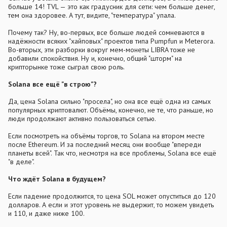
больше 14! TVL — это как градусник для сети: чем больше денег,
тем она здоровее. А тут, видите, "температура" упала.
Почему так? Ну, во-первых, все больше людей сомневаются в
надёжности всяких "хайповых" проектов типа Pumpfun и Meterora.
Во-вторых, эти разборки вокруг мем-монеты LIBRA тоже не
добавили спокойствия. Ну и, конечно, общий "шторм" на
крипторынке тоже сыграл свою роль.
Solana все ещё "в строю"?
Да, цена Solana сильно "просела", но она все ещё одна из самых
популярных криптовалют. Объёмы, конечно, не те, что раньше, но
люди продолжают активно пользоваться сетью.
Если посмотреть на объёмы торгов, то Solana на втором месте
после Ethereum. И за последний месяц они вообще "впереди
планеты всей". Так что, несмотря на все проблемы, Solana все ещё
"в деле".
Что ждёт Solana в будущем?
Если падение продолжится, то цена SOL может опуститься до 120
долларов. А если и этот уровень не выдержит, то можем увидеть
и 110, и даже ниже 100.