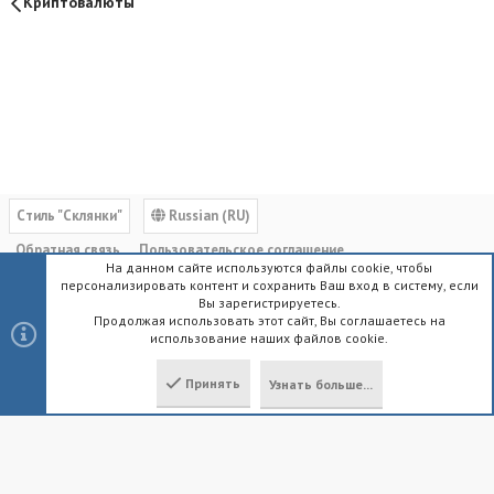
Криптовалюты
Cтиль "Склянки"
Russian (RU)
Обратная связь
Пользовательское соглашение
На данном сайте используются файлы cookie, чтобы
Политика конфиденциальности
Помощь
Главная
R
персонализировать контент и сохранить Ваш вход в систему, если
S
Вы зарегистрируетесь.
S
Продолжая использовать этот сайт, Вы соглашаетесь на
использование наших файлов cookie.
®
Community platform by XenForo
© 2010-2023 XenForo Ltd.
|
Style by
ThemeHouse
Принять
Узнать больше...
Локализация от
XenForo.Info
Сверху
Снизу