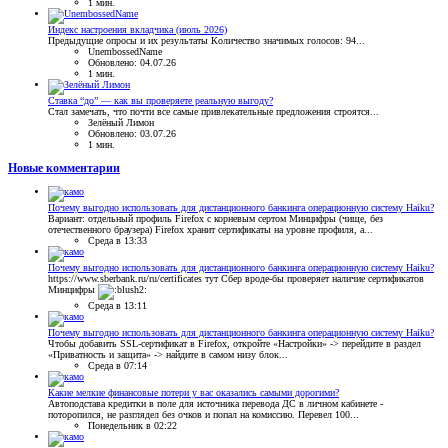
1 мин.
Индекс настроения вкладчика (июль 2026)
Предыдущие опросы и их результаты Количество значимых голосов: 94...
UnembossedName
Обновлено:
04.07.26
1 мин.
Ставка “до” — как вы проверяете реальную выгоду?
Стал замечать, что почти все самые привлекательные предложения строятся...
Зелёный Лимон
Обновлено:
03.07.26
1 мин.
Новые комментарии
Почему выгодно использовать для дистанционного банкинга операционную систему Haiku?
Вариант: отдельный профиль Firefox с корневым сертом Минцифры (чище, без
отечественного браузера) Firefox хранит сертификаты на уровне профиля, а...
Среда в 13:33
Почему выгодно использовать для дистанционного банкинга операционную систему Haiku?
https://www.sberbank.ru/ru/certificates тут Сбер вроде-бы проверяет наличие сертификатов
Минцифры
Среда в 13:11
Почему выгодно использовать для дистанционного банкинга операционную систему Haiku?
Чтобы добавить SSL-сертификат в Firefox, откройте «Настройки» -> перейдите в раздел
«Приватность и защита» -> найдите в самом низу блок...
Среда в 07:14
Какие мелкие финансовые потери у вас оказались самыми дорогими?
Автоподстава кредитки в поле для источника перевода ДС в личном кабинете -
поторопился, не разглядел без очков и попал на комиссию. Перевел 100...
Понедельник в 02:22