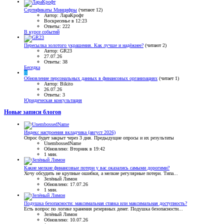
Сертификаты Минцифры
(читают 12)
Автор: ЛараКрофт
Воскресенье в 12:23
Ответы: 222
В курсе событий
Пересылка золотого украшения. Как лучше и надёжнее?
(читают 2)
Автор: GR23
27.07.26
Ответы: 38
Беседка
B
Обновление персональных данных в финансовых организациях
(читает 1)
Автор: Bikito
26.07.26
Ответы: 3
Юридическая консультация
Новые записи блогов
Индекс настроения вкладчика (август 2026)
Опрос будет закрыт через 3 дня. Предыдущие опросы и их результаты
UnembossedName
Обновлено:
Вторник в 19:42
1 мин.
Какие мелкие финансовые потери у вас оказались самыми дорогими?
Хочу обсудить не крупные ошибки, а мелкие регулярные потери. Типа...
Зелёный Лимон
Обновлено:
17.07.26
1 мин.
Подушка безопасности: максимальная ставка или максимальная доступность?
Есть вопрос по логике хранения резервных денег. Подушка безопасности...
Зелёный Лимон
Обновлено:
10.07.26