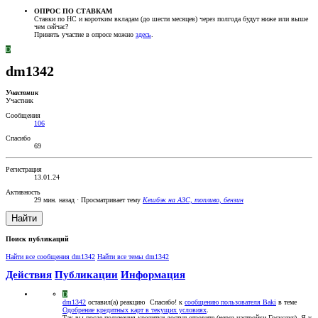
ОПРОС ПО СТАВКАМ
Ставки по НС и коротким вкладам (до шести месяцев) через полгода будут ниже или выше
чем сейчас?
Принять участие в опросе можно
здесь
.
D
dm1342
Участник
Участник
Сообщения
106
Спасибо
69
Регистрация
13.01.24
Активность
29 мин. назад
·
Просматривает тему
Кешбэк на АЗС, топливо, бензин
Найти
Поиск публикаций
Найти все сообщения dm1342
Найти все темы dm1342
Действия
Публикации
Информация
D
dm1342
оставил(а) реакцию
Спасибо!
к
сообщению пользователя Baki
в теме
Одобрение кредитных карт в текущих условиях
.
Так вы после получения кредитки доступ отзовите (через настройки Госуслуг). Я у