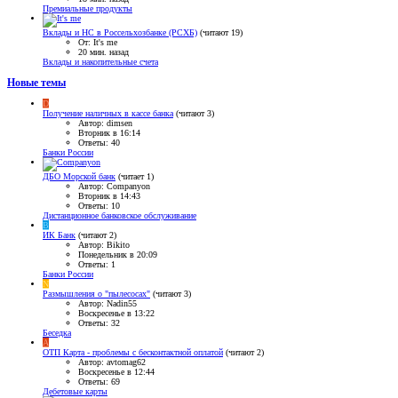
Премиальные продукты
Вклады и НС в Россельхозбанке (РСХБ)
(читают 19)
От: It's me
20 мин. назад
Вклады и накопительные счета
Новые темы
D
Получение наличных в кассе банка
(читают 3)
Автор: dimsen
Вторник в 16:14
Ответы: 40
Банки России
ДБО Морской банк
(читает 1)
Автор: Companyon
Вторник в 14:43
Ответы: 10
Дистанционное банковское обслуживание
B
ИК Банк
(читают 2)
Автор: Bikito
Понедельник в 20:09
Ответы: 1
Банки России
N
Размышления о "пылесосах"
(читают 3)
Автор: Nadin55
Воскресенье в 13:22
Ответы: 32
Беседка
A
ОТП Карта - проблемы с бесконтактной оплатой
(читают 2)
Автор: avtomag62
Воскресенье в 12:44
Ответы: 69
Дебетовые карты