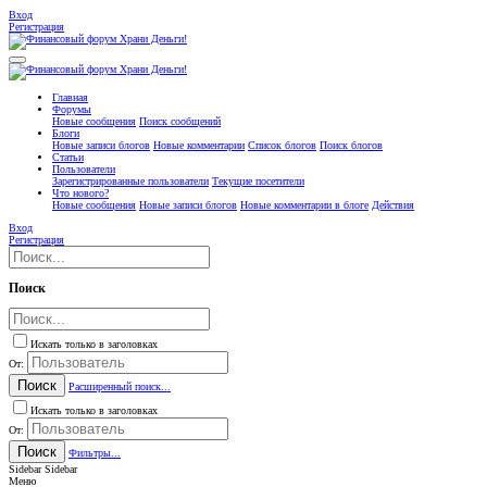
Вход
Регистрация
Главная
Форумы
Новые сообщения
Поиск сообщений
Блоги
Новые записи блогов
Новые комментарии
Список блогов
Поиск блогов
Статьи
Пользователи
Зарегистрированные пользователи
Текущие посетители
Что нового?
Новые сообщения
Новые записи блогов
Новые комментарии в блоге
Действия
Вход
Регистрация
Поиск
Искать только в заголовках
От:
Поиск
Расширенный поиск...
Искать только в заголовках
От:
Поиск
Фильтры...
Sidebar
Sidebar
Меню