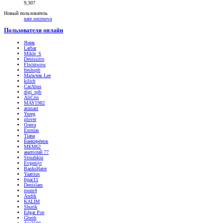
9,307
Новый пользователь
nate.smirnova
Пользователи онлайн
Яник
Larbar
Mikle_S
Denissitro
Flscmwow
freshspb
Мальчик Lee
kilich
CarAbus
digi_spb
AliCris
MAY1982
arimast
Yureg
plover
Олега
Exrulas
Tiana
Банкирёнок
МБМ62
анатолий 77
Struzhkin
Evgeniyr
BanksHater
Yaattius
frpac11
Denislam
room4
Andik
KALIM
Shurik
Edgar Poe
Gbnth