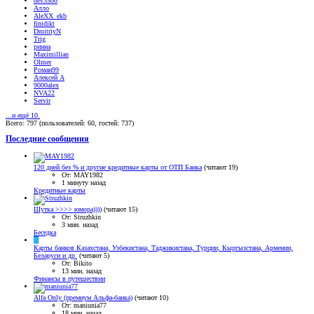
dev3500
Алло
AleXX_ekb
finidikt
DmitriyN
Trig
ринна
Maximillian
Olmer
Роман99
Алексей А
9000alex
NVA22
Servir
...и ещё 10.
Всего: 797 (пользователей: 60, гостей: 737)
Последние сообщения
120 дней без % и другие кредитные карты от ОТП Банка
(читают 19)
От: MAY1982
1 минуту назад
Кредитные карты
Шутка >>>> юмора))))
(читают 15)
От: Struzhkin
3 мин. назад
Беседка
B
Карты банков Казахстана, Узбекистана, Таджикистана, Турции, Кыргызстана, Армении,
Беларуси и др.
(читают 5)
От: Bikito
13 мин. назад
Финансы в путешествии
Alfa Only (премиум Альфа-банка)
(читают 10)
От: maniunia77
18 мин. назад