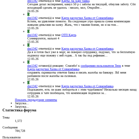
dm1342
ответил(а) в теме
Карты Ак Барс банка
.
Сегодня делал эксперимент, кинул 50 р с заботы на текущий, обнулив заботу. Сбп
исходящий сделать не удалось - писало, мол, Откройте...
24.05.26
D
dm1342
ответил(а) в теме
Карта рассрочки Халва от Совкомбанка
.
Кстати, на удивление помогло. На следующее утро пришла сумма компенсации
живыми деньгами на халву. Жаль, что с такими боями, но и на том...
13.05.26
D
dm1342
ответил(а) в теме
ОТП Карта
.
Суммируются, нальют 4
13.05.26
D
dm1342
ответил(а) в теме
Карта рассрочки Халва от Совкомбанка
.
Да я и готов был уже в морг, но поверил сотруднику, подумал, что за бесплатную
подписку еще поживу с ней годик.. А так бы под рефинанс...
12.05.26
D
dm1342
оставил(а) реакцию
Спасибо!
к
сообщению пользователя Term
в теме
Карта рассрочки Халва от Совкомбанка
.
сохранять скриншоты ответов банка и писать жалобы на банкиру. ЗЫ меня
разбанили после жалобы на склянках.
12.05.26
D
dm1342
ответил(а) в теме
Карта рассрочки Халва от Совкомбанка
.
Подскажите, есть ли шанс побороться с этим чудобанком? Несколько месяцев назад
сотрудник в чате пообещала, что компенсация подписки за...
12.05.26
Показать предыдущие элементы
Загрузка...
Загрузка...
Статистика форума
Темы
1,572
Сообщения
784,728
Пользователи