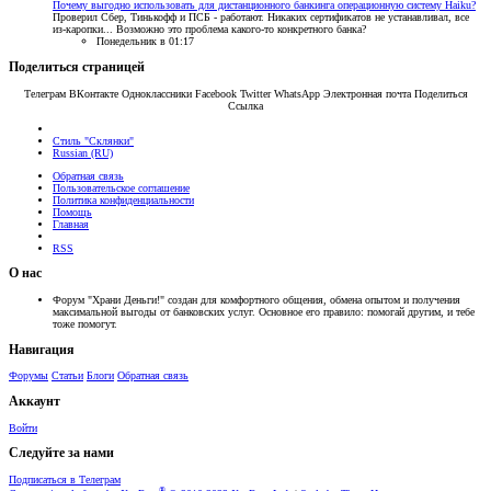
Почему выгодно использовать для дистанционного банкинга операционную систему Haiku?
Проверил Сбер, Тинькофф и ПСБ - работают. Никаких сертификатов не устанавливал, все
из-каропки... Возможно это проблема какого-то конкретного банка?
Понедельник в 01:17
Поделиться страницей
Телеграм
ВКонтакте
Одноклассники
Facebook
Twitter
WhatsApp
Электронная почта
Поделиться
Ссылка
Cтиль "Склянки"
Russian (RU)
Обратная связь
Пользовательское соглашение
Политика конфиденциальности
Помощь
Главная
RSS
О нас
Форум "Храни Деньги!" создан для комфортного общения, обмена опытом и получения
максимальной выгоды от банковских услуг. Основное его правило: помогай другим, и тебе
тоже помогут.
Навигация
Форумы
Статьи
Блоги
Обратная связь
Аккаунт
Войти
Следуйте за нами
Подписаться в Телеграм
®