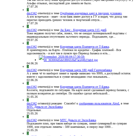
Альфы отзывал, последствий для лимита не было.
17.07.26
D
dm1342
ответил(а) в теме
Одобрение кредитных карт в текущих условиях
.
А кто встречался - знает - если банк имеет доступ в ГУ и видит, что доход там
перестал приходить (решил человек в творческий отпуск...
17.07.26
D
dm1342
ответил(а) в теме
Ак Барс - Кредитная карта 115 дней
.
Тоже недавно получил сабж, понял, что не ожидал потенциальной подставы с
индивидуальным отсутствием льготного периода.. Подскажите, где...
09.07.26
D
dm1342
ответил(а) в теме
Кредитная карта Платинум от Т-Банка
.
Я ориентируюсь на Карта - Платежи по кредитке - График платежей - Вся
задолженность - и вот там в пункте про Перевод баланса и есть...
04.06.26
D
dm1342
ответил(а) в теме
Кредитная карта 180 дней Газпромбанка
.
А у меня чё то наоборот лимит в тарифе написано что 9999, а доступный остаток
вместе с задолженностью в сумме неожиданно стал показывать...
02.06.26
D
dm1342
ответил(а) в теме
Кредитная карта Платинум от Т-Банка
.
Коллеги, подскажите по ситуации. На карте висит сделанный перевод баланса, с
полным возвратом до сентября. По ошибке сделал небольшой...
31.05.26
D
dm1342
оставил(а) реакцию
Спасибо!
к
сообщению пользователя AlexL
в теме
МТС Деньги от Экси-Банка
.
Отдельные.
25.05.26
D
dm1342
ответил(а) в теме
МТС Деньги от Экси-Банка
.
Подскажите плиз, при таком наборе по суперам, лимит суммарный по суперам
1000, или отдельно лимиты - 500 шантажные, и сверху еще 1000...
25.05.26
D