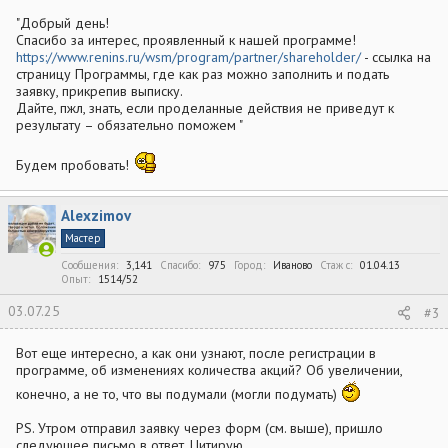
"Добрый день!
Спасибо за интерес, проявленный к нашей программе!
https://www.renins.ru/wsm/program/partner/shareholder/
- ссылка на
страницу Программы, где как раз можно заполнить и подать
заявку, прикрепив выписку.
Дайте, пжл, знать, если проделанные действия не приведут к
результату – обязательно поможем "
Будем пробовать!
Alexzimov
Мастер
Сообщения
3,141
Спасибо
975
Город
Иваново
Стаж c
01.04.13
Опыт
1514/52
03.07.25
#3
Вот еще интересно, а как они узнают, после регистрации в
программе, об изменениях количества акций? Об увеличении,
конечно, а не то, что вы подумали (могли подумать)
PS. Утром отправил заявку через форм (см. выше), пришло
следующее письмо в ответ. Цитирую