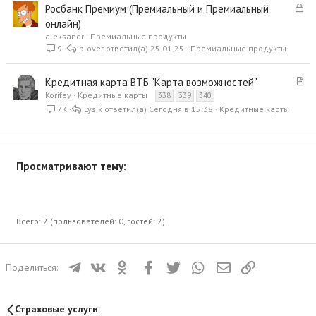
З
Росбанк Премиум (Премиальный и Премиальный
а
онлайн)
к
aleksandr
Премиальные продукты
р
9
plover
25.01.25
Премиальные продукты
ы
т
С
Кредитная карта ВТБ "Карта возможностей"
а
т
Korifey
Кредитные карты
338
339
340
а
7K
Lysik
Сегодня в 15:38
Кредитные карты
т
ь
я
Просматривают тему:
Всего: 2 (пользователей: 0, гостей: 2)
Телеграм
ВКонтакте
Одноклассники
Facebook
Twitter
WhatsApp
Электронная почта
Ссылка
Поделиться:
Страховые услуги