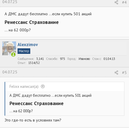
04.07.25
#4
А ДМС дадут бесплатно …если купить 501 акций
Ренессанс Страхование​
… на 62 000р?
Alexzimov
Мастер
Сообщения
3,141
Спасибо
975
Город
Иваново
Стаж c
01.04.13
Опыт
1514/52
04.07.25
#5
Felixx написал(а):
А ДМС дадут бесплатно …если купить 501 акций
Ренессанс Страхование​
… на 62 000р?
Это где-то есть в условиях там?