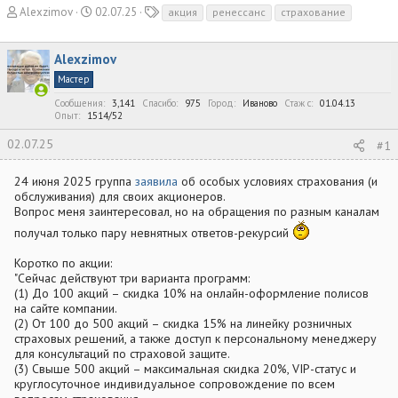
А
Д
Т
Alexzimov
02.07.25
акция
ренессанс
страхование
в
а
е
т
т
г
Alexzimov
о
а
и
р
н
Мастер
т
а
Сообщения
3,141
Спасибо
975
Город
Иваново
Стаж c
01.04.13
е
ч
Опыт
1514/52
м
а
ы
л
02.07.25
#1
а
24 июня 2025 группа
заявила
об особых условиях страхования (и
обслуживания) для своих акционеров.
Вопрос меня заинтересовал, но на обращения по разным каналам
получал только пару невнятных ответов-рекурсий
Коротко по акции:
"Сейчас действуют три варианта программ:
(1) До 100 акций – скидка 10% на онлайн-оформление полисов
на сайте компании.
(2) От 100 до 500 акций – скидка 15% на линейку розничных
страховых решений, а также доступ к персональному менеджеру
для консультаций по страховой защите.
(3) Свыше 500 акций – максимальная скидка 20%, VIP-статус и
круглосуточное индивидуальное сопровождение по всем