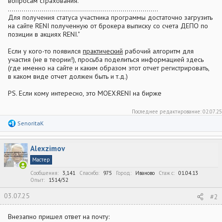
вопросам страхования.
............................................................................
Для получения статуса участника программы достаточно загрузить
на сайте RENI полученную от брокера выписку со счета ДЕПО по
позиции в акциях RENI."
Если у кого-то появился
практический
рабочий алгоритм для
участия (не в теории!), просьба поделиться информацией здесь
(где именно на сайте и каким образом этот отчет регистрировать,
в каком виде отчет должен быть и т.д.)
PS. Если кому интересно, это MOEX:RENI на бирже
Последнее редактирование:
02.07.25
Р
SenoritaK
е
а
к
Alexzimov
ц
и
Мастер
и
:
Сообщения
3,141
Спасибо
975
Город
Иваново
Стаж c
01.04.13
Опыт
1514/52
03.07.25
#2
Внезапно пришел ответ на почту: