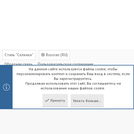
Cтиль "Склянки"
Russian (RU)
Обратная связь
Пользовательское соглашение
На данном сайте используются файлы cookie, чтобы
Политика конфиденциальности
Помощь
Главная
R
персонализировать контент и сохранить Ваш вход в систему, если
S
Вы зарегистрируетесь.
S
Продолжая использовать этот сайт, Вы соглашаетесь на
использование наших файлов cookie.
®
Community platform by XenForo
© 2010-2023 XenForo Ltd.
|
Style by
ThemeHouse
Принять
Узнать больше...
Локализация от
XenForo.Info
Сверху
Снизу