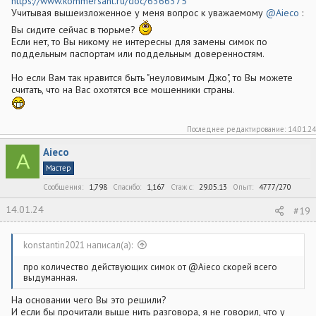
https://www.kommersant.ru/doc/6366375
Учитывая вышеизложенное у меня вопрос к уважаемому
@Aieco
:
Вы сидите сейчас в тюрьме?
Если нет, то Вы никому не интересны для замены симок по
поддельным паспортам или поддельным доверенностям.
Но если Вам так нравится быть "неуловимым Джо", то Вы можете
считать, что на Вас охотятся все мошенники страны.
Последнее редактирование:
14.01.24
Aieco
A
Мастер
Сообщения
1,798
Спасибо
1,167
Стаж c
29.05.13
Опыт
4777/270
14.01.24
#19
konstantin2021 написал(а):
про количество действующих симок от @Aieco скорей всего
выдуманная.
На основании чего Вы это решили?
И если бы прочитали выше нить разговора, я не говорил, что у