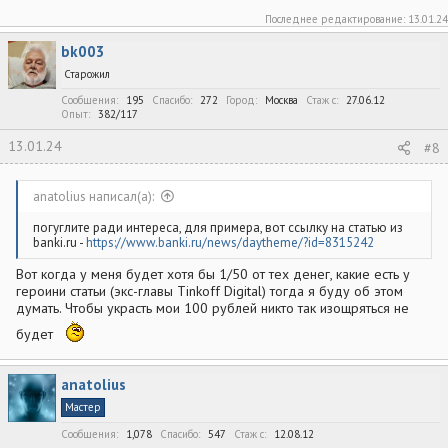
Последнее редактирование:
13.01.24
bk003
Старожил
Сообщения
195
Спасибо
272
Город
Москва
Стаж c
27.06.12
Опыт
382/117
13.01.24
#8
anatolius написал(а):
погуглите ради интереса, для примера, вот ссылку на статью из
banki.ru -
https://www.banki.ru/news/daytheme/?id=8315242
Вот когда у меня будет хотя бы 1/50 от тех денег, какие есть у
героини статьи (экс-главы Tinkoff Digital) тогда я буду об этом
думать. Чтобы украсть мои 100 рублей никто так изощряться не
будет
anatolius
Мастер
Сообщения
1,078
Спасибо
547
Стаж c
12.08.12