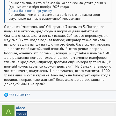
По информации в сети у Альфа банка произошла утечка данных
(данные от октября-ноября 2023 года).
Альфа банк опроверг утечку.
По сообщениям в телеграме и на banki.ru кто-то нашел свои
актуальные данные в выложенной информации.
Я один из "счастливчиков". Обнаружил 3 карты из 5. Последние
получал в октябре, кредитную, в нагрузку дали дебетовку.
Сначала отказывался, а вот как вышло. Сейчас все перевыпустил,
жду смс. В чате, когда поднял вопрос, оператор также сначала
пытался вешать лапшу на уши, что это фейк, база скомпилирована
, но после моей настойчивой просьбы быстро решил вопрос.
Вообще, конечно, это полный .., товарищи. Тут тебе и полное ФИО,
дата рождения, номера телефонов, причем именно телефонов,
так как на кредитку, например, требуют ещё номера третьих лиц. И
полный! номер карты со сроком действия!!! На банках тут втирали,
что это ничего, подумаешь . Но получается, всего максимум 1000
транзакций , и cvc в кармане. Банк ведь не блокирует карты, когда
вводишь неправильно данные? Ведь дело до авторизации не
доходит? Или я не прав?
Р
YF24
и
Chs177
е
а
к
Aieco
ц
A
и
Мастер
и