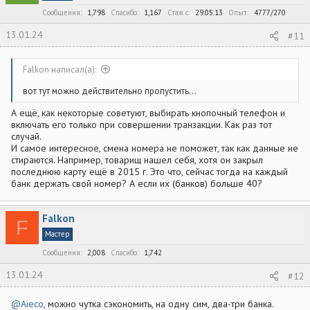
:
Сообщения
1,798
Спасибо
1,167
Стаж c
29.05.13
Опыт
4777/270
13.01.24
#11
Falkon написал(а):
вот тут можно действительно пропустить...
А ещё, как некоторые советуют, выбирать кнопочный телефон и
включать его только при совершении транзакции. Как раз тот
случай.
И самое интересное, смена номера не поможет, так как данные не
стираются. Например, товарищ нашел себя, хотя он закрыл
последнюю карту ещё в 2015 г. Это что, сейчас тогда на каждый
банк держать свой номер? А если их (банков) больше 40?
Falkon
F
Мастер
Сообщения
2,008
Спасибо
1,742
13.01.24
#12
@Aieco
, можно чутка сэкономить, на одну сим, два-три банка.