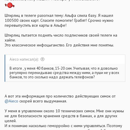
Штирлиц в телеге разогнал тему: Альфа слила базу. Я нашел
100500 своих карт. Спасите помогите! Грабят! Срочно нужно
перевыпустить все карты в Альфе!
Штирлиц пытается поднять число подписчиков своей телеги на
хайпе.
Это классическое инфоцыганство. Его действия мне понятны.
Aieco написал(а):
В итоге , у меня 40 банков, 15-20 сим. Учитывая, что я довольно
регулярно перекидываю средства между ними, а пуши не у всех
банков, то это сколько надо держать телефонов?
А вот эта информация про количество действующих симок от
@Aieco
скорей всего выдуманная.
У меня в управлении около 10 технических симок. Мне они нужны
не для безопасности хранения средств в банках, а для других
целей.
И я понимаю насколько геморройно с ними управляться. Поэтому