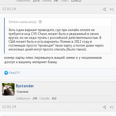
Сообщения
1,078
Спасибо
547
Стаж c
12.08.12
12.01.24
#1
SAnton написал(а):
Хоть один вариант приведите, где при онлайн оплате не
требуется код CVV. Chase, может быть и уважаемый в своих
кругах, но не надо путать с российской действительностью. В
США может быть и есть варианты. Помню в 2012 году в
гостиницах просто "проводят" твою карту, а потом даже через
несколько дней могут просто списать (было такое).
номер карты плюс перевыпуск вашей симки и у мошенников
доступ к вашему интернет-банку.
Р
Chs177
е
а
к
Bystander
ц
и
Старожил
и
:
Сообщения
293
Спасибо
413
12.01.24
#2