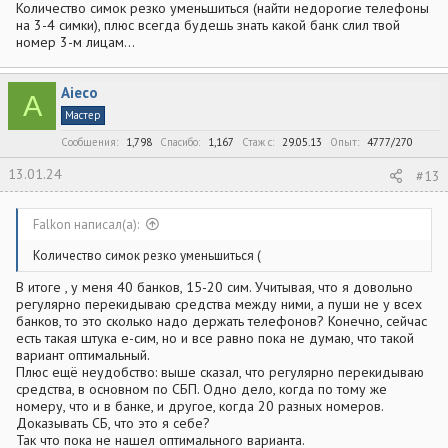
Количество симок резко уменьшиться (найти недорогие телефоны
на 3-4 симки), плюс всегда будешь знать какой банк слил твой
номер 3-м лицам...
Aieco
A
Мастер
Сообщения
1,798
Спасибо
1,167
Стаж c
29.05.13
Опыт
4777/270
13.01.24
#13
Falkon написал(а):
Количество симок резко уменьшиться (
В итоге , у меня 40 банков, 15-20 сим. Учитывая, что я довольно
регулярно перекидываю средства между ними, а пуши не у всех
банков, то это сколько надо держать телефонов? Конечно, сейчас
есть такая штука е-сим, но и все равно пока не думаю, что такой
вариант оптимальный.
Плюс ещё неудобство: выше сказал, что регулярно перекидываю
средства, в основном по СБП. Одно дело, когда по тому же
номеру, что и в банке, и другое, когда 20 разных номеров.
Доказывать СБ, что это я себе?
Так что пока не нашел оптимального варианта.