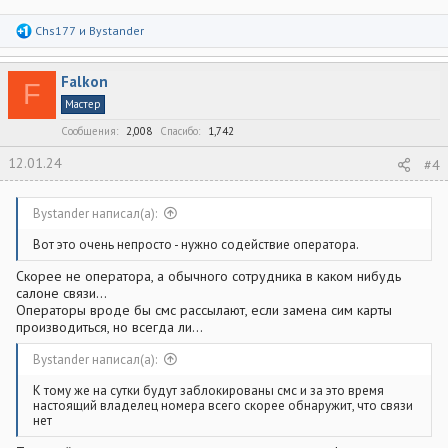
Р
Chs177
и
Bystander
е
а
к
Falkon
ц
F
и
Мастер
и
:
Сообщения
2,008
Спасибо
1,742
12.01.24
#4
Bystander написал(а):
Вот это очень непросто - нужно содействие оператора.
Скорее не оператора, а обычного сотрудника в каком нибудь
салоне связи...
Операторы вроде бы смс рассылают, если замена сим карты
производиться, но всегда ли...
Bystander написал(а):
К тому же на сутки будут заблокированы смс и за это время
настоящий владелец номера всего скорее обнаружит, что связи
нет