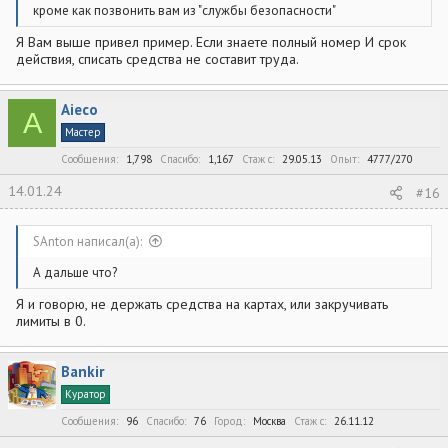
кроме как позвонить вам из "службы безопасности"
Я Вам выше привел пример. Если знаете полный номер И срок
действия, списать средства не составит труда.
Aieco
A
Мастер
Сообщения
1,798
Спасибо
1,167
Стаж c
29.05.13
Опыт
4777/270
14.01.24
#16
SAnton написал(а):
А дальше что?
Я и говорю, не держать средства на картах, или закручивать
лимиты в 0.
Bankir
Куратор
Сообщения
96
Спасибо
76
Город
Москва
Стаж c
26.11.12