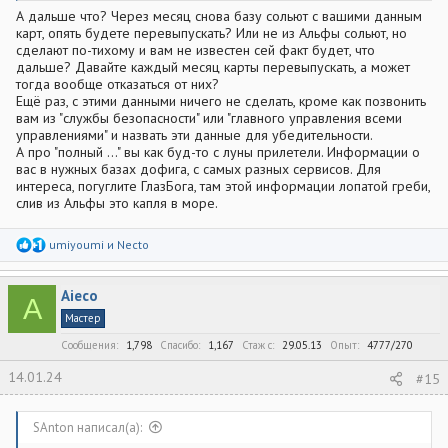
банках тут втирали, что это ничего, подумаешь . Но получается,
А дальше что? Через месяц снова базу сольют с вашими данным
всего максимум 1000 транзакций , и cvc в кармане. Банк ведь не
карт, опять будете перевыпускать? Или не из Альфы сольют, но
блокирует карты, когда вводишь неправильно данные? Ведь
сделают по-тихому и вам не известен сей факт будет, что
дело до авторизации не доходит? Или я не прав?
дальше? Давайте каждый месяц карты перевыпускать, а может
тогда вообще отказаться от них?
Ещё раз, с этими данными ничего не сделать, кроме как позвонить
вам из "службы безопасности" или "главного управления всеми
управлениями" и назвать эти данные для убедительности.
А про "полный ..." вы как буд-то с луны прилетели. Информации о
вас в нужных базах дофига, с самых разных сервисов. Для
интереса, погуглите ГлазБога, там этой информации лопатой греби,
слив из Альфы это капля в море.
Р
umiyoumi
и
Necto
е
а
к
Aieco
ц
A
и
Мастер
и
:
Сообщения
1,798
Спасибо
1,167
Стаж c
29.05.13
Опыт
4777/270
14.01.24
#15
SAnton написал(а):