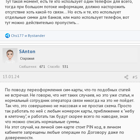
Тут такой момент, есть те кто использует один телефон для всего,
тогда при большом потоке информации, должно насторожить
отсутствие хоть какой-то связи... Но есть и те, кто использует
отдельные симки для банков, или мало использует телефон, вот
тут можно действительно пропустить...
Р
Chs177
и
Bystander
е
а
к
SAnton
ц
и
Старожил
и
:
Сообщения
671
Спасибо
531
13.01.24
#5
По поводу переоформления сим-карты, что-то подобных статей
не встречал. Не говорю, что нет таких случаев, но это уже статья, и
нормальный сотрудник оператора связи никогда на это не пойдет.
Так что, это совершенно не массовая и не простая схема. Просто
так работать по ней с любым номером карты, приближение к "небу
в клеточку", и работать так будут скорее всего по наводке, зная
что можно списать нормальные суммы.
На этот случай, на личной сим-карте стоит PIN код, в личном
кабинете запрещены любые операции по Договору даже по
доверенности.