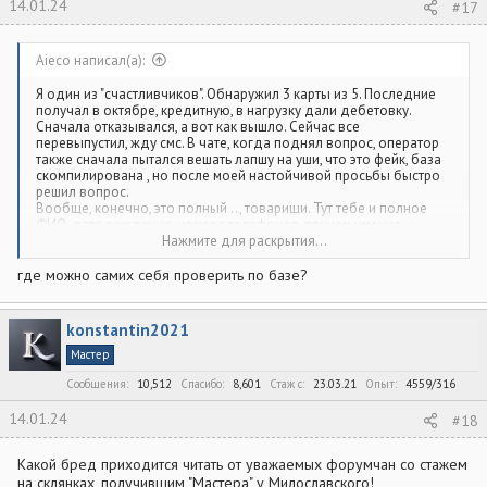
14.01.24
#17
Aieco написал(а):
Я один из "счастливчиков". Обнаружил 3 карты из 5. Последние
получал в октябре, кредитную, в нагрузку дали дебетовку.
Сначала отказывался, а вот как вышло. Сейчас все
перевыпустил, жду смс. В чате, когда поднял вопрос, оператор
также сначала пытался вешать лапшу на уши, что это фейк, база
скомпилирована , но после моей настойчивой просьбы быстро
решил вопрос.
Вообще, конечно, это полный .., товарищи. Тут тебе и полное
ФИО, дата рождения, номера телефонов, причем именно
телефонов, так как на кредитку, например, требуют ещё номера
Нажмите для раскрытия...
третьих лиц. И полный! номер карты со сроком действия!!! На
банках тут втирали, что это ничего, подумаешь . Но получается,
где можно самих себя проверить по базе?
всего максимум 1000 транзакций , и cvc в кармане. Банк ведь не
блокирует карты, когда вводишь неправильно данные? Ведь
дело до авторизации не доходит? Или я не прав?
konstantin2021
Мастер
Сообщения
10,512
Спасибо
8,601
Стаж c
23.03.21
Опыт
4559/316
14.01.24
#18
Какой бред приходится читать от уважаемых форумчан со стажем
на склянках, получившим "Мастера" у Милославского!