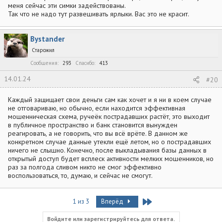
меня сейчас эти симки задействованы.
Так что не надо тут развешивать ярлыки. Вас это не красит.
Bystander
Старожил
Сообщения
293
Спасибо
413
14.01.24
#20
Каждый защищает свои деньги сам как хочет и я ни в коем случае
не отговариваю, но обычно, если находится эффективная
мошенническая схема, ручеёк пострадавших растёт, это выходит
в публичное пространство и банк становится вынужден
реагировать, а не говорить, что вы всё врёте. В данном же
конкретном случае данные утекли ещё летом, но о пострадавших
ничего не слышно. Конечно, после выкладывания базы данных в
открытый доступ будет всплеск активности мелких мошенников, но
раз за полгода сливом никто не смог эффективно
воспользоваться, то, думаю, и сейчас не смогут.
Last
1 из 3
Вперёд
Войдите или зарегистрируйтесь для ответа.