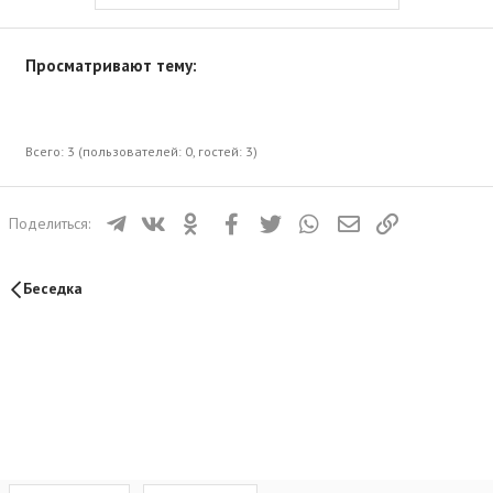
Просматривают тему:
Всего: 3 (пользователей: 0, гостей: 3)
Телеграм
ВКонтакте
Одноклассники
Facebook
Twitter
WhatsApp
Электронная почта
Ссылка
Поделиться:
Беседка