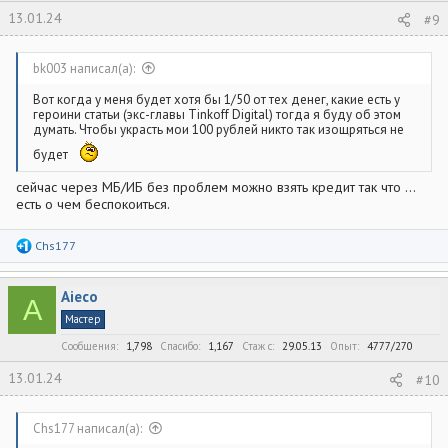
13.01.24
#9
bk003 написал(а):
Вот когда у меня будет хотя бы 1/50 от тех денег, какие есть у
героини статьи (экс-главы Tinkoff Digital) тогда я буду об этом
думать. Чтобы украсть мои 100 рублей никто так изощряться не
будет
сейчас через МБ/ИБ без проблем можно взять кредит так что ...
есть о чем беспокоиться.
Р
Chs177
е
а
к
Aieco
ц
A
и
Мастер
и
:
Сообщения
1,798
Спасибо
1,167
Стаж c
29.05.13
Опыт
4777/270
13.01.24
#10
Chs177 написал(а):