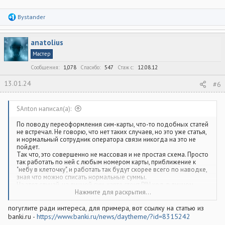
Р
Bystander
е
а
к
anatolius
ц
и
Мастер
и
:
Сообщения
1,078
Спасибо
547
Стаж c
12.08.12
13.01.24
#6
SAnton написал(а):
По поводу переоформления сим-карты, что-то подобных статей
не встречал. Не говорю, что нет таких случаев, но это уже статья,
и нормальный сотрудник оператора связи никогда на это не
пойдет.
Так что, это совершенно не массовая и не простая схема. Просто
так работать по ней с любым номером карты, приближение к
"небу в клеточку", и работать так будут скорее всего по наводке,
зная что можно списать нормальные суммы.
На этот случай, на личной сим-карте стоит PIN код, в личном
кабинете запрещены любые операции по Договору даже по
Нажмите для раскрытия...
доверенности.
погуглите ради интереса, для примера, вот ссылку на статью из
banki.ru -
https://www.banki.ru/news/daytheme/?id=8315242