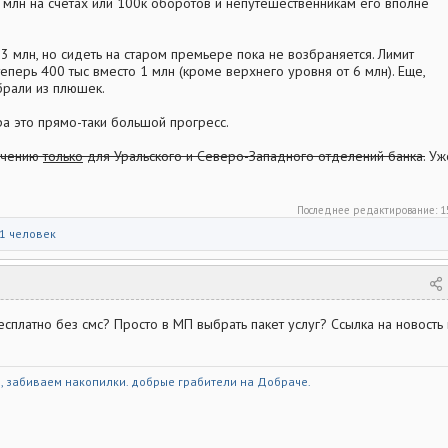
5 млн на счетах или 100к оборотов и непутешественникам его вполне
 3 млн, но сидеть на старом премьере пока не возбраняется. Лимит
перь 400 тыс вместо 1 млн (кроме верхнего уровня от 6 млн). Еще,
брали из плюшек.
ра это прямо-таки большой прогресс.
ючению
только
для Уральского и Северо-Западного отделений банка.
Уж
Последнее редактирование:
1
1 человек
есплатно без смс? Просто в МП выбрать пакет услуг? Ссылка на новость 
и, забиваем накопилки. добрые грабители на
Добраче
.