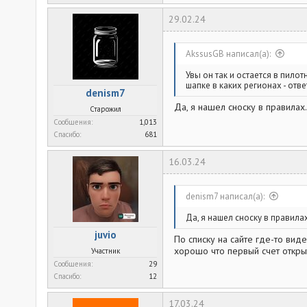
а
к
29.02.24
ц
и
и
:
AkssusGB написал(а):
Увы он так и остается в пилот
шапке в каких регионах - от
denism7
Да, я нашел сноску в правилах.
Старожил
Сообщения
1,013
Спасибо
681
16.03.24
denism7 написал(а):
Да, я нашел сноску в правилах
juvio
По списку на сайте где-то вид
хорошо что первый счет откры
Участник
Сообщения
29
Спасибо
12
17.03.24