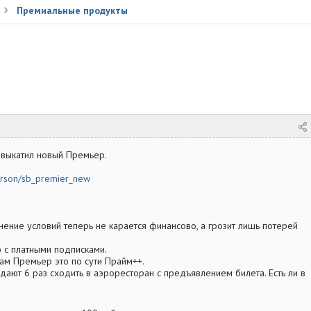
Премиальные продукты
 выкатил новый Премьер.
erson/sb_premier_new
нение условий теперь не карается финансово, а грозит лишь потерей
 с платными подписками.
сам Премьер это по сути Прайм++.
 дают 6 раз сходить в аэроресторан с предъявлением билета. Есть ли в