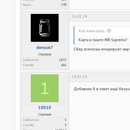
Город
СПб
26.02.24
Kort написал(а):
Карта в пакете MIR Supreme?
denism7
Сбер всячески игнорирует мир с
Старожил
Сообщения
1,013
Спасибо
681
29.02.24
1
Добавили б в пакет ещё безус
10010
Старожил
Сообщения
5
Спасибо
3