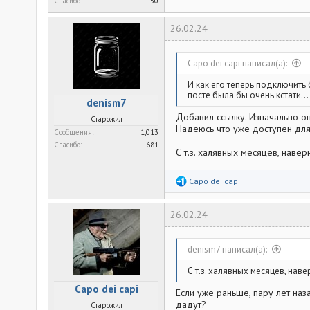
Спасибо
50
26.02.24
Capo dei capi написал(а):
И как его теперь подключить 
посте была бы очень кстати...
denism7
Добавил ссылку. Изначально он
Старожил
Надеюсь что уже доступен для
Сообщения
1,013
Спасибо
681
С т.з. халявных месяцев, наве
Р
Capo dei capi
е
а
к
26.02.24
ц
и
и
:
denism7 написал(а):
С т.з. халявных месяцев, нав
Capo dei capi
Если уже раньше, пару лет наз
дадут?
Старожил