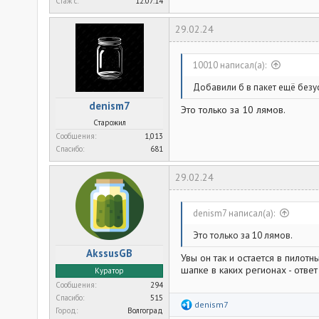
Стаж c
12.07.14
29.02.24
10010 написал(а):
Добавили б в пакет ещё безу
denism7
Это только за 10 лямов.
Старожил
Сообщения
1,013
Спасибо
681
29.02.24
denism7 написал(а):
Это только за 10 лямов.
AkssusGB
Увы он так и остается в пилотн
шапке в каких регионах - отв
Куратор
Сообщения
294
Спасибо
515
Р
denism7
Город
Волгоград
е