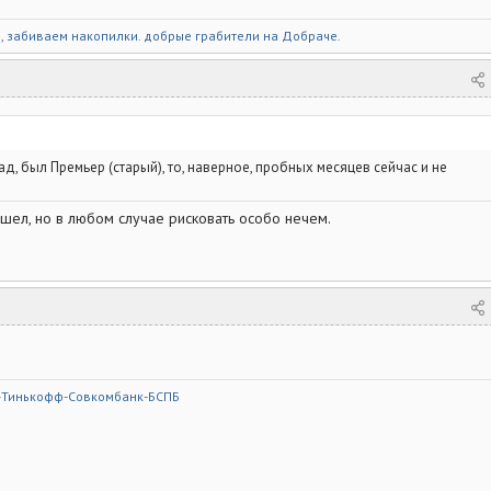
и, забиваем накопилки. добрые грабители на
Добраче
.
ад, был Премьер (старый), то, наверное, пробных месяцев сейчас и не
ашел, но в любом случае рисковать особо нечем.
-Тинькофф-Совкомбанк-БСПБ