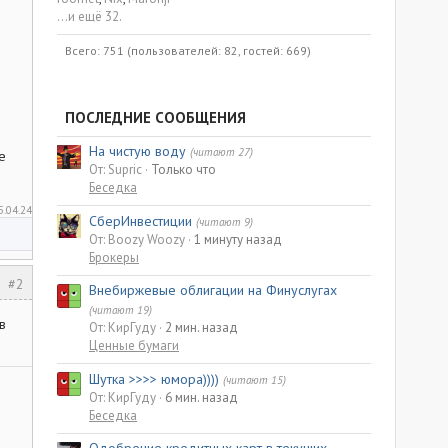
...и ещё 32.
Всего: 751 (пользователей: 82, гостей: 669)
ПОСЛЕДНИЕ СООБЩЕНИЯ
На чистую воду
(читают 27)
е
От: Supric
Только что
Беседка
5.04.24
СберИнвестиции
(читают 9)
От: Boozy Woozy
1 минуту назад
Брокеры
#2
Внебиржевые облигации на Финуслугах
(читают 19)
в
От: КирГуду
2 мин. назад
Ценные бумаги
Шутка >>>> юмора))))
(читают 15)
От: КирГуду
6 мин. назад
Беседка