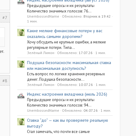
Предыдущие опросы и их результаты
Количество значимых голосов: 76...
UnembossedName
Обновлено:
Вторник в 19:42
#7
1 мин.
Какие мелкие финансовые потери у вас
оказались самыми дорогими?
Хочу обсудить не крупные ошибки, а мелкие
регулярные потери. Типа...
ет.
Зелёный Лимон
Обновлено:
17.07.26
1 мин.
Подушка безопасности: максимальная ставка
или максимальная доступность?
Есть вопрос по логике хранения резервных
денег. Подушка безопасности...
#8
Зелёный Лимон
Обновлено:
10.07.26
1 мин.
Индекс настроения вкладчика (июль 2026)
Предыдущие опросы и их результаты
Количество значимых голосов: 94...
UnembossedName
Обновлено:
04.07.26
1 мин.
Ставка “до” — как вы проверяете реальную
выгоду?
Стал замечать, что почти все самые