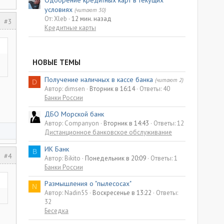
Одобрение кредитных карт в текущих
условиях
(читают 30)
От: Xleb
12 мин. назад
#3
Кредитные карты
НОВЫЕ ТЕМЫ
Получение наличных в кассе банка
(читают 2)
D
Автор: dimsen
Вторник в 16:14
Ответы: 40
Банки России
ДБО Морской банк
Автор: Companyon
Вторник в 14:43
Ответы: 12
Дистанционное банковское обслуживание
ИК Банк
B
#4
Автор: Bikito
Понедельник в 20:09
Ответы: 1
Банки России
Размышления о "пылесосах"
N
Автор: Nadin55
Воскресенье в 13:22
Ответы:
32
Беседка