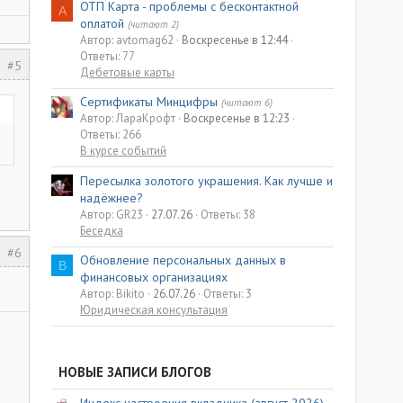
ОТП Карта - проблемы с бесконтактной
A
оплатой
(читают 2)
Автор: avtomag62
Воскресенье в 12:44
Ответы: 77
#5
Дебетовые карты
Сертификаты Минцифры
(читают 6)
Автор: ЛараКрофт
Воскресенье в 12:23
Ответы: 266
В курсе событий
Пересылка золотого украшения. Как лучше и
надёжнее?
Автор: GR23
27.07.26
Ответы: 38
Беседка
#6
Обновление персональных данных в
B
финансовых организациях
Автор: Bikito
26.07.26
Ответы: 3
Юридическая консультация
НОВЫЕ ЗАПИСИ БЛОГОВ
Индекс настроения вкладчика (август 2026)