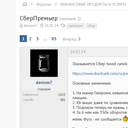
Форумы
ФИНАНСОВЫЕ ПРОДУКТЫ И УСЛУГИ
СберПремьер
(читает 1)
А
Д
Т
denism7
26.02.24
премиум
сбер
в
а
е
т
т
г
1
2
3
...
85
Вперёд
о
а
и
р
н
т
а
26.02.24
е
ч
м
а
Оказывается Сбер тихой сапой
ы
л
а
https://www.sberbank.com/ru/p
denism7
Основные изменения:
Старожил
1. На манер Газпрома, невыпол
Сообщения
1,013
плюшек.
Спасибо
681
2. КБ выше даже по сравнению
3. Подписки теперь не нужны, 
4. За 6 млн или 350к оборотов
меню Фугу - не сообщается