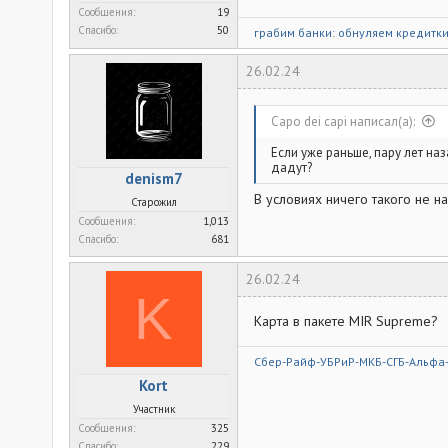
Сообщения
19
Спасибо
50
грабим банки: обнуляем кредитк
26.02.24
Capo dei capi написал(а):
Если уже раньше, пару лет наз
дадут?
denism7
В условиях ничего такого не н
Старожил
Сообщения
1,013
Спасибо
681
26.02.24
K
Карта в пакете MIR Supreme?
Сбер-Райф-УБРиР-МКБ-СГБ-Альфа
Kort
Участник
Сообщения
325
Спасибо
229