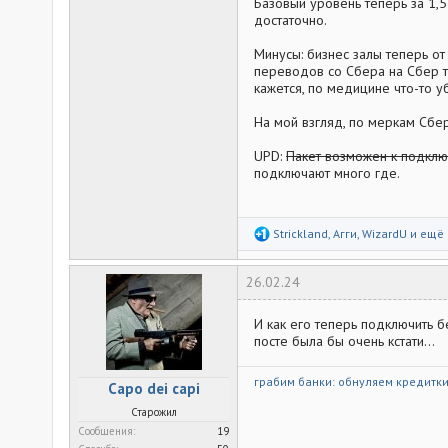
Базовый уровень теперь за 1,
достаточно.
Минусы: бизнес залы теперь от
переводов со Сбера на Сбер те
кажется, по медицине что-то у
На мой взгляд, по меркам Сбе
UPD:
Пакет возможен к подкл
подключают много где.
Р
Strickland
,
Агги
,
WizardU
и ещё 
е
а
к
26.02.24
ц
и
и
И как его теперь подключить б
:
посте была бы очень кстати...
грабим банки: обнуляем кредитк
Capo dei capi
Старожил
Сообщения
19