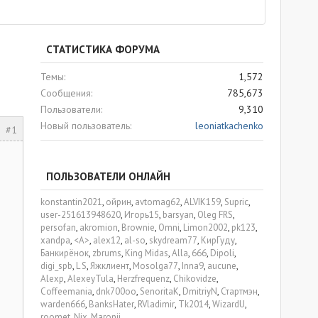
СТАТИСТИКА ФОРУМА
Темы
1,572
Сообщения
785,673
Пользователи
9,310
Новый пользователь
leoniatkachenko
#1
ПОЛЬЗОВАТЕЛИ ОНЛАЙН
konstantin2021
ойрин
avtomag62
ALVIK159
Supric
user-251613948620
Игорь15
barsyan
Oleg FRS
persofan
akromion
Brownie
Omni
Limon2002
pk123
xandpa
<A>
alex12
al-so
skydream77
КирГуду
Банкирёнок
zbrums
King Midas
Alla
666
Dipoli
digi_spb
L S
Яжклиент
Mosolga77
Inna9
aucune
Alexp
AlexeyTula
Herzfrequenz
Chikovidze
Coffeemania
dnk700oo
SenoritaK
DmitriyN
Стартмэн
warden666
BanksHater
RVladimir
Tk2014
WizardU
roomet
Nix
Maronji