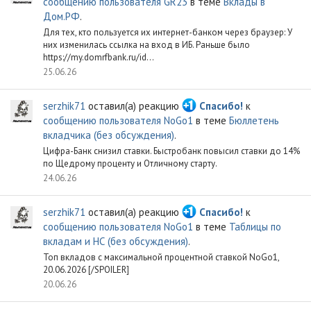
сообщению пользователя GR23
в теме
Вклады в
Дом.РФ
.
Для тех, кто пользуется их интернет-банком через браузер: У
них изменилась ссылка на вход в ИБ. Раньше было
https://my.domrfbank.ru/id...
25.06.26
serzhik71
оставил(а) реакцию
Спасибо!
к
сообщению пользователя NoGo1
в теме
Бюллетень
вкладчика (без обсуждения)
.
Цифра-Банк снизил ставки. Быстробанк повысил ставки до 14%
по Щедрому проценту и Отличному старту.
24.06.26
serzhik71
оставил(а) реакцию
Спасибо!
к
сообщению пользователя NoGo1
в теме
Таблицы по
вкладам и НС (без обсуждения)
.
Топ вкладов с максимальной процентной ставкой NoGo1,
20.06.2026 [/SPOILER]
20.06.26