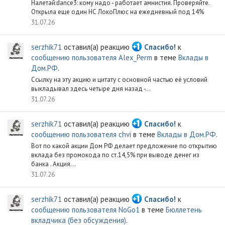
Налетай:dance3: кому надо - работает амнистия. Проверяйте.
Открыла еще один НС ЛокоПлюс на ежедневный под 14%
31.07.26
serzhik71
оставил(а) реакцию
Спасибо!
к
сообщению пользователя Alex_Perm
в теме
Вклады в
Дом.РФ
.
Ссылку на эту акцию и цитату с основной частью её условий
выкладывал здесь четыре дня назад -...
31.07.26
serzhik71
оставил(а) реакцию
Спасибо!
к
сообщению пользователя chvi
в теме
Вклады в Дом.РФ
.
Вот по какой акции Дом РФ делает предложение по открытию
вклада без промокода по ст.14,5% при выводе денег из
банка . Акция...
31.07.26
serzhik71
оставил(а) реакцию
Спасибо!
к
сообщению пользователя NoGo1
в теме
Бюллетень
вкладчика (без обсуждения)
.