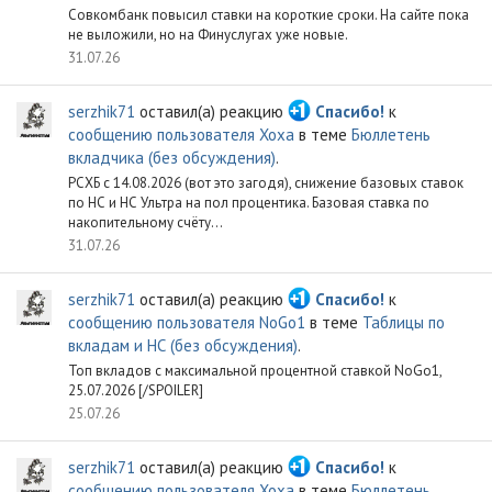
Совкомбанк повысил ставки на короткие сроки. На сайте пока
не выложили, но на Финуслугах уже новые.
31.07.26
serzhik71
оставил(а) реакцию
Спасибо!
к
сообщению пользователя Xoxa
в теме
Бюллетень
вкладчика (без обсуждения)
.
РСХБ с 14.08.2026 (вот это загодя), снижение базовых ставок
по НС и НС Ультра на пол процентика. Базовая ставка по
накопительному счёту...
31.07.26
serzhik71
оставил(а) реакцию
Спасибо!
к
сообщению пользователя NoGo1
в теме
Таблицы по
вкладам и НС (без обсуждения)
.
Топ вкладов с максимальной процентной ставкой NoGo1,
25.07.2026 [/SPOILER]
25.07.26
serzhik71
оставил(а) реакцию
Спасибо!
к
сообщению пользователя Xoxa
в теме
Бюллетень