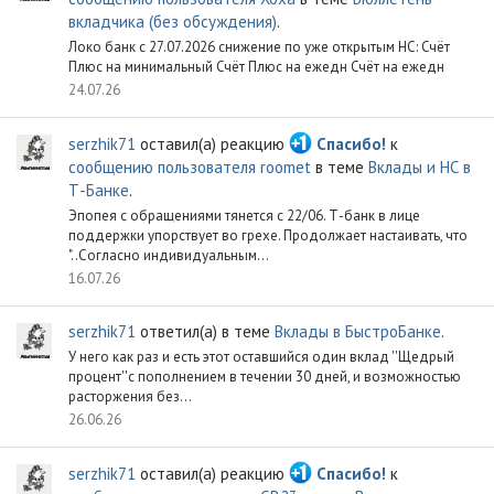
вкладчика (без обсуждения)
.
Локо банк с 27.07.2026 снижение по уже открытым НС: Счёт
Плюс на минимальный Счёт Плюс на ежедн Счёт на ежедн
24.07.26
serzhik71
оставил(а) реакцию
Спасибо!
к
сообщению пользователя roomet
в теме
Вклады и НС в
Т-Банке
.
Эпопея с обращениями тянется с 22/06. Т-банк в лице
поддержки упорствует во грехе. Продолжает настаивать, что
"..Согласно индивидуальным...
16.07.26
serzhik71
ответил(а) в теме
Вклады в БыстроБанке
.
У него как раз и есть этот оставшийся один вклад ''Щедрый
процент''с пополнением в течении 30 дней, и возможностью
расторжения без...
26.06.26
serzhik71
оставил(а) реакцию
Спасибо!
к