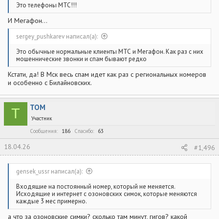
Это телефоны МТС!!!
И Мегафон...
sergey_pushkarev написал(а):
Это обычные нормальные клиенты МТС и Мегафон. Как раз с них
мошеннические звонки и спам бывают редко
Кстати, да! В Мск весь спам идет как раз с региональных номеров
и особенно с Билайновских.
ТОМ
Т
Участник
Сообщения
186
Спасибо
63
18.04.26
#1,496
gensek_ussr написал(а):
Входящие на постоянный номер, который не меняется.
Исходящие и интернет с озоновских симок, которые меняются
каждые 3 мес примерно.
а что за озоновские симки? сколько там минут, гигов? какой