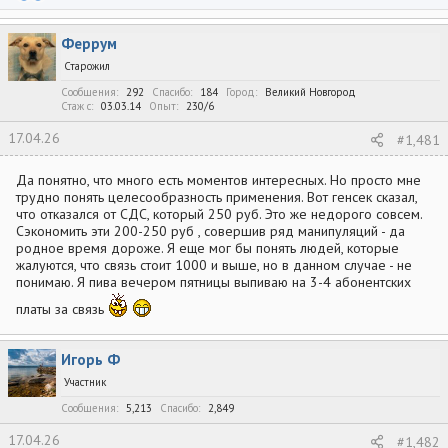
е
а
к
Феррум
ц
и
Старожил
и
:
Сообщения
292
Спасибо
184
Город
Великий Новгород
Стаж c
03.03.14
Опыт
230/6
17.04.26
#1,481
Да понятно, что много есть моментов интересных. Но просто мне
трудно понять целесообразность применения. Вот генсек сказал,
что отказался от СДС, который 250 руб. Это же недорого совсем.
Сэкономить эти 200-250 руб , совершив ряд манипуляций - да
родное время дороже. Я еще мог бы понять людей, которые
жалуются, что связь стоит 1000 и выше, но в данном случае - не
понимаю. Я пива вечером пятницы выпиваю на 3-4 абонентских
платы за связь
Игорь Ф
Участник
Сообщения
5,213
Спасибо
2,849
17.04.26
#1,482