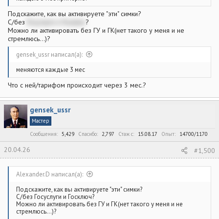
Подскажите, как вы активируете "эти" симки?
С/без
Госуслуги и Госключ
?
Можно ли активировать без ГУ и ГК(нет такого у меня и не
стремлюсь...)?
gensek_ussr написал(а):
меняются каждые 3 мес
Что с ней/тарифом происходит через 3 мес.?
gensek_ussr
Мастер
Сообщения
5,429
Спасибо
2,797
Стаж c
15.08.17
Опыт
14700/1170
20.04.26
#1,500
Alexander.D написал(а):
Подскажите, как вы активируете "эти" симки?
С/без Госуслуги и Госключ?
Можно ли активировать без ГУ и ГК(нет такого у меня и не
стремлюсь...)?