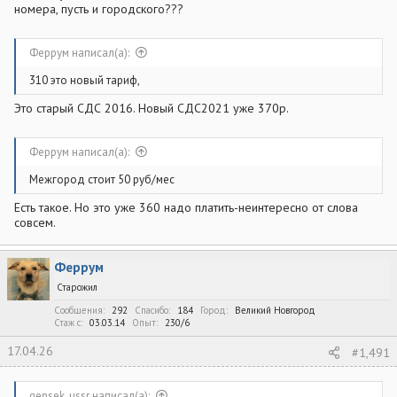
номера, пусть и городского???
Феррум написал(а):
310 это новый тариф,
Это старый СДС 2016. Новый СДС2021 уже 370р.
Феррум написал(а):
Межгород стоит 50 руб/мес
Есть такое. Но это уже 360 надо платить-неинтересно от слова
совсем.
Феррум
Старожил
Сообщения
292
Спасибо
184
Город
Великий Новгород
Стаж c
03.03.14
Опыт
230/6
17.04.26
#1,491
gensek_ussr написал(а):