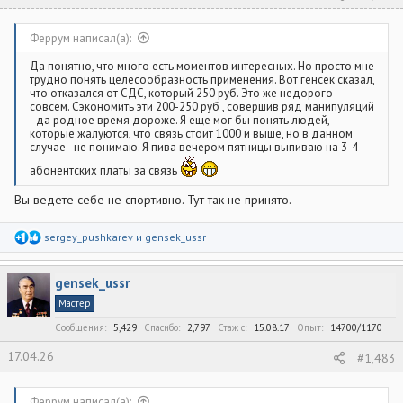
Феррум написал(а):
Да понятно, что много есть моментов интересных. Но просто мне
трудно понять целесообразность применения. Вот генсек сказал,
что отказался от СДС, который 250 руб. Это же недорого
совсем. Сэкономить эти 200-250 руб , совершив ряд манипуляций
- да родное время дороже. Я еще мог бы понять людей,
которые жалуются, что связь стоит 1000 и выше, но в данном
случае - не понимаю. Я пива вечером пятницы выпиваю на 3-4
абонентских платы за связь
Вы ведете себе не спортивно. Тут так не принято.
Р
sergey_pushkarev
и
gensek_ussr
е
а
к
gensek_ussr
ц
и
Мастер
и
:
Сообщения
5,429
Спасибо
2,797
Стаж c
15.08.17
Опыт
14700/1170
17.04.26
#1,483
Феррум написал(а):