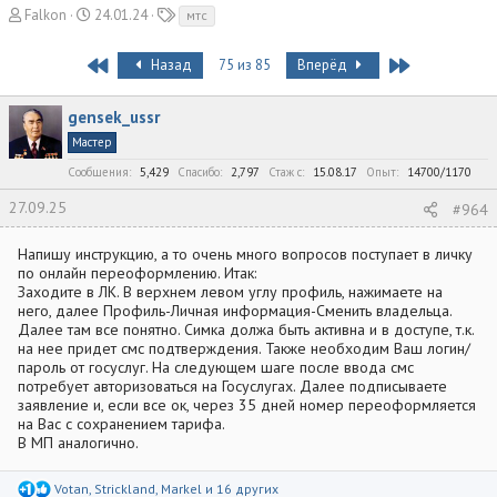
А
Д
Т
Falkon
24.01.24
мтс
в
а
е
т
т
г
First
Last
Назад
75 из 85
Вперёд
о
а
и
р
н
т
а
gensek_ussr
е
ч
Мастер
м
а
ы
Сообщения
л
5,429
Спасибо
2,797
Стаж c
15.08.17
Опыт
14700/1170
а
27.09.25
#964
Напишу инструкцию, а то очень много вопросов поступает в личку
по онлайн переоформлению. Итак:
Заходите в ЛК. В верхнем левом углу профиль, нажимаете на
него, далее Профиль-Личная информация-Сменить владельца.
Далее там все понятно. Симка должа быть активна и в доступе, т.к.
на нее придет смс подтверждения. Также необходим Ваш логин/
пароль от госуслуг. На следующем шаге после ввода смс
потребует авторизоваться на Госуслугах. Далее подписываете
заявление и, если все ок, через 35 дней номер переоформляется
на Вас с сохранением тарифа.
В МП аналогично.
Р
Votan
,
Strickland
,
Markel
и 16 других