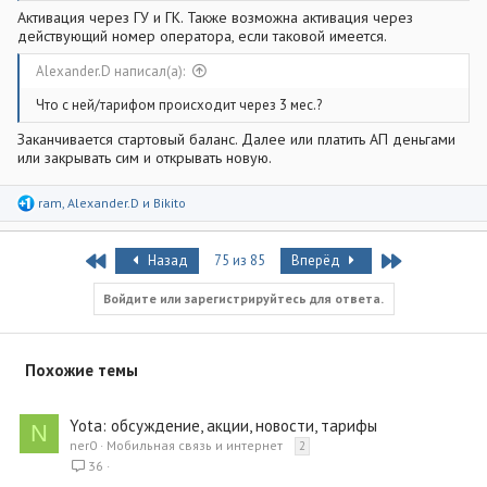
Активация через ГУ и ГК. Также возможна активация через
действующий номер оператора, если таковой имеется.
Alexander.D написал(а):
Что с ней/тарифом происходит через 3 мес.?
Заканчивается стартовый баланс. Далее или платить АП деньгами
или закрывать сим и открывать новую.
Р
ram
,
Alexander.D
и
Bikito
е
а
к
First
Last
Назад
75 из 85
Вперёд
ц
и
и
Войдите или зарегистрируйтесь для ответа.
:
Похожие темы
Yota: обсуждение, акции, новости, тарифы
N
ner0
Мобильная связь и интернет
2
36