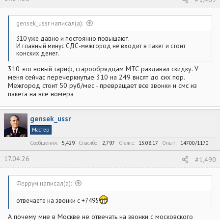
gensek_ussr написал(а):
310 уже давно и постоянно повышают.
И главный минус СДС-межгород не входит в пакет и стоит
конских денег.
310 это новый тариф, старообрядцам МТС раздавал скидку. У
меня сейчас перечеркнутые 310 на 249 висят до сих пор.
Межгород стоит 50 руб/мес - превращает все звонки и смс из
пакета на все номера
gensek_ussr
Мастер
Сообщения
5,429
Спасибо
2,797
Стаж c
15.08.17
Опыт
14700/1170
17.04.26
#1,490
Феррум написал(а):
отвечаете на звонки с +7495
А почему мне в Москве не отвечать на звонки с московского