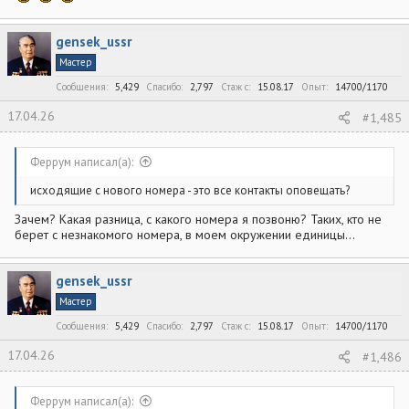
gensek_ussr
Мастер
Сообщения
5,429
Спасибо
2,797
Стаж c
15.08.17
Опыт
14700/1170
17.04.26
#1,485
Феррум написал(а):
исходящие с нового номера - это все контакты оповещать?
Зачем? Какая разница, с какого номера я позвоню? Таких, кто не
берет с незнакомого номера, в моем окружении единицы...
gensek_ussr
Мастер
Сообщения
5,429
Спасибо
2,797
Стаж c
15.08.17
Опыт
14700/1170
17.04.26
#1,486
Феррум написал(а):