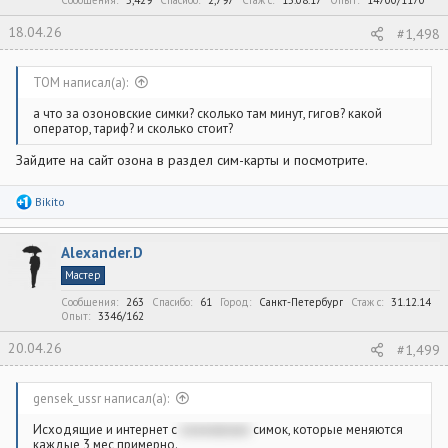
18.04.26
#1,498
ТОМ написал(а):
а что за озоновские симки? сколько там минут, гигов? какой
оператор, тариф? и сколько стоит?
Зайдите на сайт озона в раздел сим-карты и посмотрите.
Р
Bikito
е
а
к
Alexander.D
ц
и
Мастер
и
:
Сообщения
263
Спасибо
61
Город
Санкт-Петербург
Стаж c
31.12.14
Опыт
3346/162
20.04.26
#1,499
gensek_ussr написал(а):
Исходящие и интернет с
озоновских
симок, которые меняются
каждые 3 мес примерно.