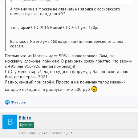
А почему мне в Москве не отвечать на звонки с московского
номера, пусть и городского???
Это старый СДС 2016. Новый СДС2021 уже 370р.
Есть такое. Но это уже 360 надо платить-неинтересно от слова
совсем.
Потому что из Москвы идет 50%+- говнозвонков. Вам, как
москвичу, сложнее, понимаю. В регионах сразу понятно, что звонки
с 495 или 916-926 лютая помойка))))
СДС у меня старый, да, но судя по форуму, у Вас он тоже давно
был, не в версии 2021.
Ладно, каждый при своём. Просто я не понимаю телодвижений,
которые находятся в радиусе ниже 500 руб
Р
Фаворит
е
а
к
Bikito
ц
B
и
Куратор
и
:
Сообщения
2,932
Спасибо
1,962