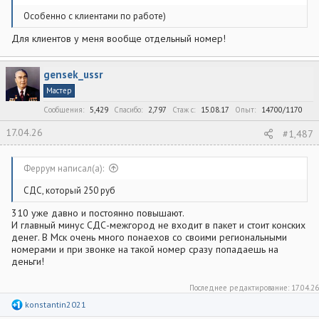
Особенно с клиентами по работе)
Для клиентов у меня вообще отдельный номер!
gensek_ussr
Мастер
Сообщения
5,429
Спасибо
2,797
Стаж c
15.08.17
Опыт
14700/1170
17.04.26
#1,487
Феррум написал(а):
СДС, который 250 руб
310 уже давно и постоянно повышают.
И главный минус СДС-межгород не входит в пакет и стоит конских
денег. В Мск очень много понаехов со своими региональными
номерами и при звонке на такой номер сразу попадаешь на
деньги!
Последнее редактирование:
17.04.26
Р
konstantin2021
е