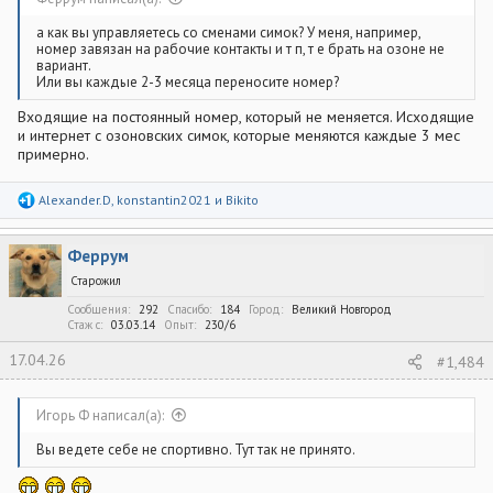
а как вы управляетесь со сменами симок? У меня, например,
номер завязан на рабочие контакты и т п, т е брать на озоне не
вариант.
Или вы каждые 2-3 месяца переносите номер?
Входящие на постоянный номер, который не меняется. Исходящие
и интернет с озоновских симок, которые меняются каждые 3 мес
примерно.
Р
Alexander.D
,
konstantin2021
и
Bikito
е
а
к
Феррум
ц
и
Старожил
и
:
Сообщения
292
Спасибо
184
Город
Великий Новгород
Стаж c
03.03.14
Опыт
230/6
17.04.26
#1,484
Игорь Ф написал(а):
Вы ведете себе не спортивно. Тут так не принято.