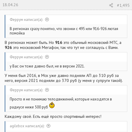
18.04.26
#1,495
Феррум написал(а):
В регионах сразу понятно, что звонки с 495 или 916-926 лютая
помойка
В регионах может быть. Но
916
это обычный московский МТС, а
926
это московский Мегафон, так что тут не соглашусь с Вами.
Феррум написал(а):
у Вас он тоже давно был, не в версии 2021.
У меня был 2016, в Мск уже давно подняли АП до 310 руб за
него, версия 2021 подняли до 370 руб (у меня у супруги такой).
Феррум написал(а):
Просто я не понимаю телодвижений, которые находятся в
радиусе ниже 500 руб
Каждому своё. Есть ещё просто спортивный интерес!
agilebox написал(а):