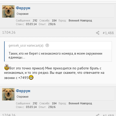
а
к
Феррум
ц
и
Старожил
и
:
Сообщения
292
Спасибо
184
Город
Великий Новгород
Стаж c
03.03.14
Опыт
230/6
17.04.26
#1,488
gensek_ussr написал(а):
Таких, кто не берет с незнакомого номера, в моем окружении
единицы...
Вот это точно прикол) Мне приходится по работе брать с
незнакомых, и то это редко. Вы еще скажите, что отвечаете на
звонки с +7495
Феррум
Старожил
Сообщения
292
Спасибо
184
Город
Великий Новгород
Стаж c
03.03.14
Опыт
230/6
17.04.26
#1,489