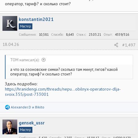
оператор, тариф? и сколько стоит?
konstantin2021
Мастер
Сообщения
10,581
Спасибо
8,643
Стаж c
23.03.21
Опыт
4559/316
18.04.26
#1,497
ТОМ написал(а):
а что за озоновские симки? сколько там минут, гигов? какой
оператор, тариф? и сколько стоит?
Здесь подробно:
https://hranidengi.com/threads/nepu...obilnyx-operatorov-dlja-
svoix.355/post-733001
Р
Alexander.D
и
Bikito
е
а
к
gensek_ussr
ц
и
Мастер
и
:
Сообщения
5,429
Спасибо
2,797
Стаж c
15.08.17
Опыт
14700/1170