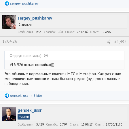
Р
sergey_pushkarev
е
а
к
sergey_pushkarev
ц
и
Старожил
и
:
Сообщения
833
Спасибо
560
Стаж c
27.12.16
Опыт
553/96
17.04.26
#1,494
Феррум написал(а):
916-926 лютая помойка))))
Это обычные нормальные клиенты МТС и Мегафон. Как раз с них
мошеннические звонки и спам бывают редко (ну, просто личные
наблюдения).
Р
gensek_ussr
и
Bikito
е
а
к
gensek_ussr
ц
и
Мастер
и
:
Сообщения
5,429
Спасибо
2,797
Стаж c
15.08.17
Опыт
14700/1170