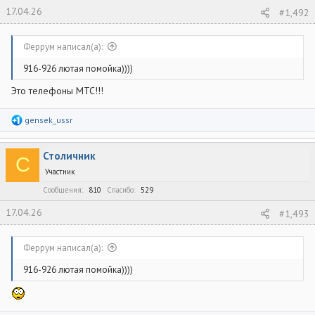
17.04.26
#1,492
Феррум написал(а):
916-926 лютая помойка))))
Это телефоны МТС!!!
Р
gensek_ussr
е
а
к
Столичник
ц
С
и
Участник
и
:
Сообщения
810
Спасибо
529
17.04.26
#1,493
Феррум написал(а):
916-926 лютая помойка))))