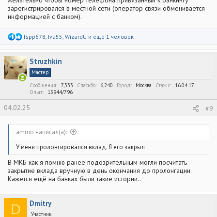
зарегистрировался в местной сети (оператор связи обменивается
информацией с банком).
Р
fspp678
,
Iva55
,
WizardU
и ещё 1 человек
е
а
к
Struzhkin
ц
и
Мастер
и
:
Сообщения
7,333
Спасибо
6,240
Город
Москва
Стаж c
16.04.17
Опыт
15944/796
04.02.25
#9
ammo написал(а):
У меня пролонгировался вклад. Я его закрыл
В МКБ как я помню ранее подозрительным могли посчитать
закрытие вклада вручную в день окончания до пролонгации.
Кажется ещё на банках были такие истории..
Dmitry
D
Участник