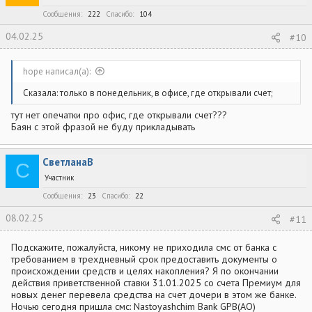
Сообщения
222
Спасибо
104
04.02.25
#10
hope написал(а):
Сказала: только в понедельник, в офисе, где открывали счет;
тут нет опечатки про офис, где открывали счет???
Баян с этой фразой не буду прикладывать
СветланаВ
С
Участник
Сообщения
23
Спасибо
22
08.02.25
#11
Подскажите, пожалуйста, никому не приходила смс от банка с
требованием в трехдневный срок предоставить документы о
происхождении средств и целях накопления? Я по окончании
действия приветственной ставки 31.01.2025 со счета Премиум для
новых денег перевела средства на счет дочери в этом же банке.
Ночью сегодня пришла смс: Nastoyashchim Bank GPB(AO)