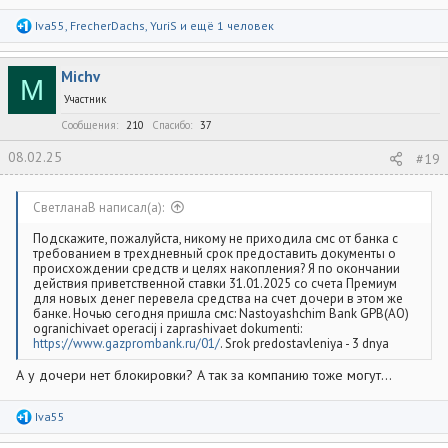
Р
Iva55
,
FrecherDachs
,
YuriS
и ещё 1 человек
е
а
к
Michv
ц
M
и
Участник
и
:
Сообщения
210
Спасибо
37
08.02.25
#19
СветланаВ написал(а):
Подскажите, пожалуйста, никому не приходила смс от банка с
требованием в трехдневный срок предоставить документы о
происхождении средств и целях накопления? Я по окончании
действия приветственной ставки 31.01.2025 со счета Премиум
для новых денег перевела средства на счет дочери в этом же
банке. Ночью сегодня пришла смс: Nastoyashchim Bank GPB(AO)
ogranichivaet operacij i zaprashivaet dokumenti:
https://www.gazprombank.ru/01/
. Srok predostavleniya - 3 dnya
А у дочери нет блокировки? А так за компанию тоже могут...
Р
Iva55
е
а