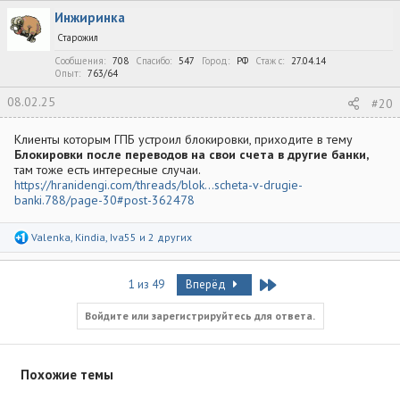
к
Инжиринка
ц
и
Старожил
и
:
Сообщения
708
Спасибо
547
Город
РФ
Стаж c
27.04.14
Опыт
763/64
08.02.25
#20
Клиенты которым ГПБ устроил блокировки, приходите в тему
Блокировки после переводов на свои счета в другие банки,
там тоже есть интересные случаи.
https://hranidengi.com/threads/blok...scheta-v-drugie-
banki.788/page-30#post-362478
Р
Valenka
,
Kindia
,
Iva55
и 2 других
е
а
к
Last
1 из 49
Вперёд
ц
и
и
Войдите или зарегистрируйтесь для ответа.
:
Похожие темы