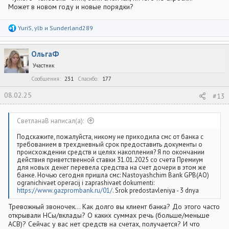
Может в новом году и новые порядки?
Р
YuriS
,
ylb
и
Sunderland289
е
а
к
ОльгаФ
ц
и
Участник
и
:
Сообщения
231
Спасибо
177
08.02.25
#13
СветланаВ написал(а):
Подскажите, пожалуйста, никому не приходила смс от банка с
требованием в трехдневный срок предоставить документы о
происхождении средств и целях накопления? Я по окончании
действия приветственной ставки 31.01.2025 со счета Премиум
для новых денег перевела средства на счет дочери в этом же
банке. Ночью сегодня пришла смс: Nastoyashchim Bank GPB(AO)
ogranichivaet operacij i zaprashivaet dokumenti:
https://www.gazprombank.ru/01/
. Srok predostavleniya - 3 dnya
Тревожный звоночек... Как долго вы клиент банка? До этого часто
открывали НСы/вклады? О каких суммах речь (больше/меньше
АСВ)? Сейчас у вас нет средств на счетах, получается? И что