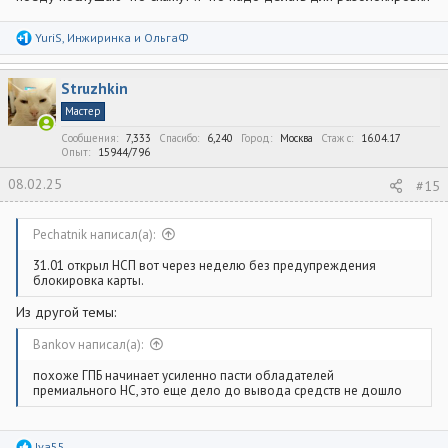
Р
YuriS
,
Инжиринка
и
ОльгаФ
е
а
к
Struzhkin
ц
и
Мастер
и
:
Сообщения
7,333
Спасибо
6,240
Город
Москва
Стаж c
16.04.17
Опыт
15944/796
08.02.25
#15
Pechatnik написал(а):
31.01 открыл НСП вот через неделю без предупреждения
блокировка карты.
Из другой темы:
Bankov написал(а):
похоже ГПБ начинает усиленно пасти обладателей
премиального НС, это еще дело до вывода средств не дошло
Р
Iva55