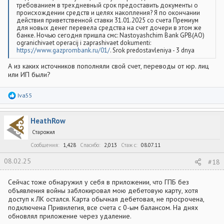
требованием в трехдневный срок предоставить документы о
происхождении средств и целях накопления? Я по окончании
действия приветственной ставки 31.01.2025 со счета Премиум
для новых денег перевела средства на счет дочери в этом же
банке. Ночью сегодня пришла смс: Nastoyashchim Bank GPB(AO)
ogranichivaet operacij i zaprashivaet dokumenti:
https://www.gazprombank.ru/01/
. Srok predostavleniya - 3 dnya
А из каких источников пополняли свой счет, переводы от юр. лиц
или ИП были?
Р
Iva55
е
а
к
HeathRow
ц
и
Старожил
и
:
Сообщения
1,428
Спасибо
2,013
Стаж c
08.07.11
08.02.25
#18
Сейчас тоже обнаружил у себя в приложении, что ГПБ без
объявления войны заблокировал мою дебетовую карту, хотя
доступ к ЛК остался. Карта обычная дебетовая, не просрочена,
подключена Привилегия, все счета с 0-ым балансом. На днях
обновлял приложение через удаление.