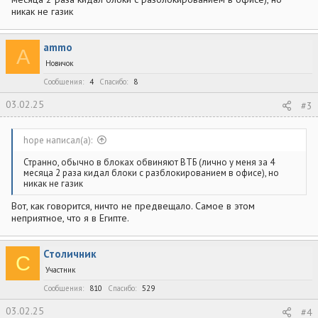
никак не газик
А что, очень удобно - теперь мои деньги приносят доход банку,
а не мне.
ammo
A
Новичок
Сообщения
4
Спасибо
8
03.02.25
#3
hope написал(а):
Странно, обычно в блоках обвиняют ВТБ (лично у меня за 4
месяца 2 раза кидал блоки с разблокированием в офисе), но
никак не газик
Вот, как говорится, ничто не предвещало. Самое в этом
неприятное, что я в Египте.
Столичник
С
Участник
Сообщения
810
Спасибо
529
03.02.25
#4