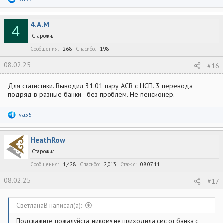
е
а
к
4.A.M
ц
4
и
Старожил
и
:
Сообщения
268
Спасибо
198
08.02.25
#16
Для статистики. Выводил 31.01 пару АСВ с НСП. 3 перевода
подряд в разные банки - без проблем. Не пенсионер.
Р
Iva55
е
а
к
HeathRow
ц
и
Старожил
и
:
Сообщения
1,428
Спасибо
2,013
Стаж c
08.07.11
08.02.25
#17
СветланаВ написал(а):
Подскажите, пожалуйста, никому не приходила смс от банка с