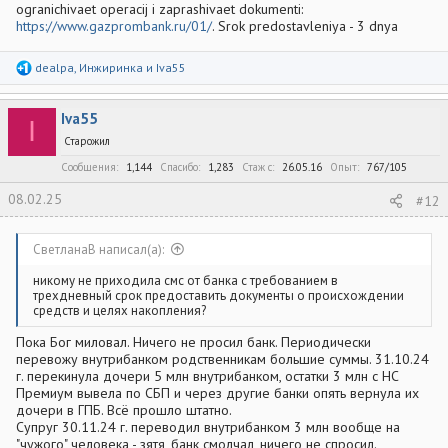
ogranichivaet operacij i zaprashivaet dokumenti:
https://www.gazprombank.ru/01/
. Srok predostavleniya - 3 dnya
Р
dealpa
,
Инжиринка
и
Iva55
е
а
к
Iva55
ц
I
и
Старожил
и
:
Сообщения
1,144
Спасибо
1,283
Стаж c
26.05.16
Опыт
767/105
08.02.25
#12
СветланаВ написал(а):
никому не приходила смс от банка с требованием в
трехдневный срок предоставить документы о происхождении
средств и целях накопления?
Пока Бог миловал. Ничего не просил банк. Периодически
перевожу внутрибанком родственникам большие суммы. 31.10.24
г. перекинула дочери 5 млн внутрибанком, остатки 3 млн с НС
Премиум вывела по СБП и через другие банки опять вернула их
дочери в ГПБ. Всё прошло штатно.
Супруг 30.11.24 г. переводил внутрибанком 3 млн вообще на
"чужого" человека - зятя, банк смолчал, ничего не спросил.