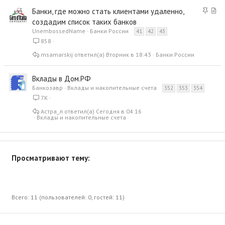
З
С
Банки, где можно стать клиентами удаленно,
а
т
создадим список таких банков
к
а
UnembossedName
Банки России
41
42
43
р
т
858
е
ь
msamarskij
Вторник в 18:43
Банки России
п
я
л
е
Вклады в Дом.РФ
н
Банкозавр
Вклады и накопительные счета
352
353
354
о
7K
Астра_л
Сегодня в 04:16
Вклады и накопительные счета
Просматривают тему:
Всего: 11 (пользователей: 0, гостей: 11)