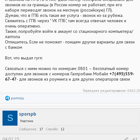
звонков из-за границы (в России номер не работает, при его
наборе переводят звонок на местную (российскую) ГЛ).
Думаю, что в ГПБ есть такая же услуга - звонок из-за рубежа.
Свяжитесь с ГПБ через " VK ГПБ", там всегда отвечал человек и
очень оперативно.
Также, попробуйте войти в аккаунт со стационарного компьютера/
лаптопа
Отпишитесь. Если не поможет - поищем другие варианты для связи
с банком
Вот, что выдал гугл:
Связаться с ними можно по номерам: 0801 – бесплатный номер
доступен для звонков с номеров Газпробанк Мобайл
+7(495)539-
67-47
- для звонков из роуминга и для других операторов связи
Последнее редактирование:
04.02.25
Р
pomnju
е
а
к
sporspb
ц
S
и
Участник
и
:
Сообщения
17
Спасибо
12
04.02.25
#7