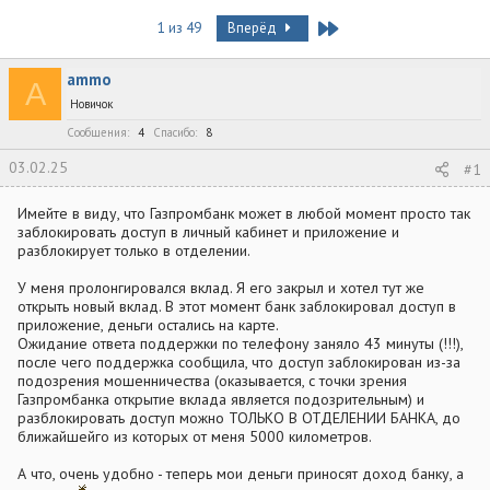
в
а
т
т
Last
1 из 49
Вперёд
о
а
р
н
ammo
т
а
A
е
ч
Новичок
м
а
Сообщения
4
Спасибо
8
ы
л
а
03.02.25
#1
Имейте в виду, что Газпромбанк может в любой момент просто так
заблокировать доступ в личный кабинет и приложение и
разблокирует только в отделении.
У меня пролонгировался вклад. Я его закрыл и хотел тут же
открыть новый вклад. В этот момент банк заблокировал доступ в
приложение, деньги остались на карте.
Ожидание ответа поддержки по телефону заняло 43 минуты (!!!),
после чего поддержка сообщила, что доступ заблокирован из-за
подозрения мошенничества (оказывается, с точки зрения
Газпромбанка открытие вклада является подозрительным) и
разблокировать доступ можно ТОЛЬКО В ОТДЕЛЕНИИ БАНКА, до
ближайшейго из которых от меня 5000 километров.
А что, очень удобно - теперь мои деньги приносят доход банку, а