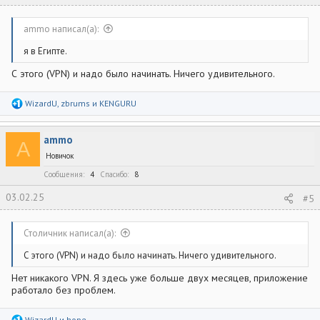
ammo написал(а):
я в Египте.
С этого (VPN) и надо было начинать. Ничего удивительного.
Р
WizardU
,
zbrums
и
KENGURU
е
а
к
ammo
ц
A
и
Новичок
и
:
Сообщения
4
Спасибо
8
03.02.25
#5
Столичник написал(а):
С этого (VPN) и надо было начинать. Ничего удивительного.
Нет никакого VPN. Я здесь уже больше двух месяцев, приложение
работало без проблем.
Р
WizardU
и
hope