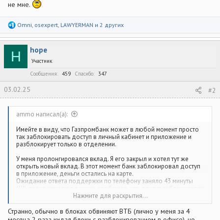
не мне.
Р
Omni
,
osexpert
,
LAWYERMAN
и 2 других
е
а
к
hope
ц
H
и
Участник
и
:
Сообщения
459
Спасибо
347
03.02.25
#2
ammo написал(а):
Имейте в виду, что Газпромбанк может в любой момент просто
так заблокировать доступ в личный кабинет и приложение и
разблокирует только в отделении.
У меня пролонгировался вклад. Я его закрыл и хотел тут же
открыть новый вклад. В этот момент банк заблокировал доступ
в приложение, деньги остались на карте.
Ожидание ответа поддержки по телефону заняло 43 минуты
(!!!), после чего поддержка сообщила, что доступ заблокирован
из-за подозрения мошенничества (оказывается, с точки зрения
Нажмите для раскрытия...
Газпромбанка открытие вклада является подозрительным) и
разблокировать доступ можно ТОЛЬКО В ОТДЕЛЕНИИ БАНКА,
Странно, обычно в блоках обвиняют ВТБ (лично у меня за 4
до ближайшейго из которых от меня 5000 километров.
месяца 2 раза кидал блоки с разблокированием в офисе), но