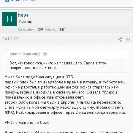
е
а
к
hope
ц
H
и
Участник
и
:
Сообщения
459
Спасибо
347
04.02.25
#6
ammo написал(а):
Вот, как говорится, ничто не предвещало. Самое в этом
неприятное, что я в Египте.
У нас была подобная ситуация в ВТБ
первый блок был во внерабочее время в пятницу, в субботу наш
офис не работал, в работающем шефка офиса старалась нам
помочь, звонила, входила в систему, ничего. Сказала: только в
понедельник, в офисе, где открывали счет;
второй блок, когда мы были в Европе (я пыталась перевести со
счета мужа на мой счет/карту небольшую сумму, чтобы оплатить
ЖКХ). Разблокировали в офисе через 2 недели, когда вернулись.
VPN на лаптопе не было
Я звонила на ГЛ ВТБ и мне дали номер телефона слециально для