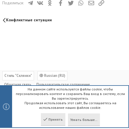
Телеграм
ВКонтакте
Одноклассники
Facebook
Twitter
WhatsApp
Электронная почта
Ссылка
Поделиться:
Конфликтные ситуации
Cтиль "Склянки"
Russian (RU)
Обратная связь
Пользовательское соглашение
На данном сайте используются файлы cookie, чтобы
Политика конфиденциальности
Помощь
Главная
R
персонализировать контент и сохранить Ваш вход в систему, если
S
Вы зарегистрируетесь.
S
Продолжая использовать этот сайт, Вы соглашаетесь на
использование наших файлов cookie.
®
Community platform by XenForo
© 2010-2023 XenForo Ltd.
|
Style by
ThemeHouse
Принять
Узнать больше...
Локализация от
XenForo.Info
Сверху
Снизу