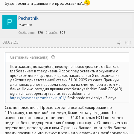
будет, если эти данные не предоставить?..
Pechatnik
P
Участник
Сообщения
870
Спасибо
508
08.02.25
#14
СветланаВ написал(а):
Подскажите, пожалуйста, никому не приходила смс от банка с
требованием в трехдневный срок предоставить документы о
происхождении средств и целях накопления? Я по окончании
действия приветственной ставки 31.01.2025 со счета Премиум
для новых денег перевела средства на счет дочери в этом же
банке. Ночью сегодня пришла смс: Nastoyashchim Bank GPB(AO)
ogranichivaet operacij i zaprashivaet dokumenti:
https://www.gazprombank.ru/01/
. Srok predostavleniya - 3 dnya
Смс не приходила. Просто сегодня все заблокировали по
115закону, с подпиской премиум, были счета у ГБ давно. То
активно пользовался , то не очень . 31.01 открыл НСП вот через
неделю без предупреждения блокировка карты. От них ничего не
переводил, переводил к ним. С разных банков но от себя. Завтра
поеду послушаю что скажут и что надо делать для разблокировки