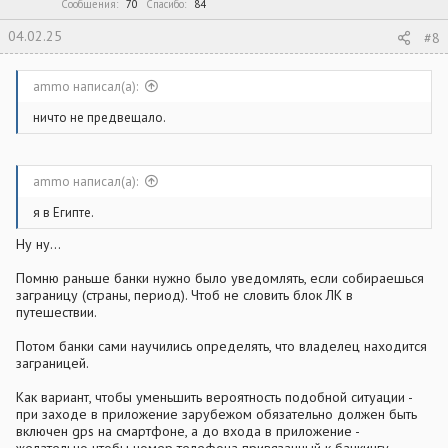
:
Сообщения
70
Спасибо
84
04.02.25
#8
ammo написал(а):
ничто не предвещало.
ammo написал(а):
я в Египте.
Ну ну...
Помню раньше банки нужно было уведомлять, если собираешься
заграницу (страны, период). Чтоб не словить блок ЛК в
путешествии.
Потом банки сами научились определять, что владелец находится
заграницей.
Как вариант, чтобы уменьшить вероятность подобной ситуации -
при заходе в приложение зарубежом обязательно должен быть
включен gps на смартфоне, а до входа в приложение -
желательно чтобы номер телефона привязанный к банкингу