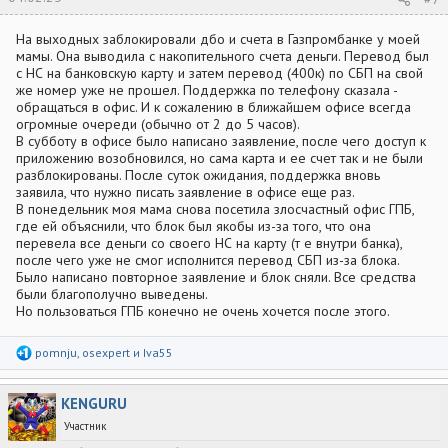
На выходных заблокировали дбо и счета в Газпромбанке у моей
мамы. Она выводила с накопительного счета деньги. Перевод был
с НС на банковскую карту и затем перевод (400к) по СБП на свой
же номер уже не прошел. Поддержка по телефону сказала -
обращаться в офис. И к сожалению в ближайшем офисе всегда
огромные очереди (обычно от 2 до 5 часов).
В субботу в офисе было написано заявление, после чего доступ к
приложению возобновился, но сама карта и ее счет так и не были
разблокированы. После суток ожидания, поддержка вновь
заявила, что нужно писать заявление в офисе еще раз.
В понедельник моя мама снова посетила злосчастный офис ГПБ,
где ей объяснили, что блок был якобы из-за того, что она
перевела все деньги со своего НС на карту (т е внутри банка),
после чего уже не смог исполнится перевод СБП из-за блока.
Было написано повторное заявление и блок сняли. Все средства
были благополучно выведены.
Но пользоваться ГПБ конечно не очень хочется после этого.
Р
pomnju
,
osexpert
и
Iva55
е
а
к
KENGURU
ц
и
Участник
и