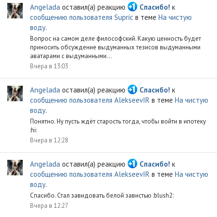
Angelada
оставил(а) реакцию
Спасибо!
к
сообщению пользователя Supric
в теме
На чистую
воду
.
Вопрос на самом деле философский. Какую ценность будет
приносить обсуждение выдуманных тезисов выдуманными
аватарами с выдуманными...
Вчера в 13:03
Angelada
оставил(а) реакцию
Спасибо!
к
сообщению пользователя AlekseevIR
в теме
На чистую
воду
.
Понятно. Ну пусть ждёт старость тогда, чтобы войти в ипотеку
:hi:
Вчера в 12:28
Angelada
оставил(а) реакцию
Спасибо!
к
сообщению пользователя AlekseevIR
в теме
На чистую
воду
.
Спасибо. Стал завидовать белой завистью :blush2:
Вчера в 12:27