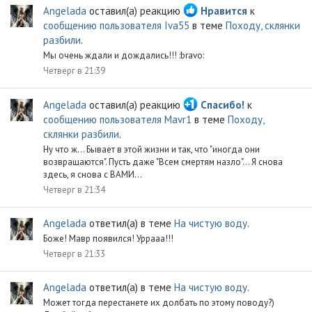
Angelada
оставил(а) реакцию
Нравится
к
сообщению пользователя Iva55
в теме
Походу, склянки
разбили
.
Мы очень ждали и дождались!!! :bravo:
Четверг в 21:39
Angelada
оставил(а) реакцию
Спасибо!
к
сообщению пользователя Mavr1
в теме
Походу,
склянки разбили
.
Ну что ж... Бывает в этой жизни и так, что "иногда они
возвращаются". Пусть даже "Всем смертям назло"... Я снова
здесь, я снова с ВАМИ...
Четверг в 21:34
Angelada
ответил(а) в теме
На чистую воду
.
Боже! Мавр появился! Уррааа!!!
Четверг в 21:33
Angelada
ответил(а) в теме
На чистую воду
.
Может тогда перестанете их долбать по этому поводу?)