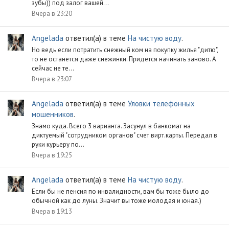
зубы)) под залог вашей...
Вчера в 23:20
Angelada
ответил(а) в теме
На чистую воду
.
Но ведь если потратить снежный ком на покупку жилья "дитю",
то не останется даже снежинки. Придется начинать заново. А
сейчас не те...
Вчера в 23:07
Angelada
ответил(а) в теме
Уловки телефонных
мошенников
.
Знамо куда. Всего 3 варианта. Засунул в банкомат на
диктуемый "сотрудником органов" счет вирт.карты. Передал в
руки курьеру по...
Вчера в 19:25
Angelada
ответил(а) в теме
На чистую воду
.
Если бы не пенсия по инвалидности, вам бы тоже было до
обычной как до луны. Значит вы тоже молодая и юная.)
Вчера в 19:13