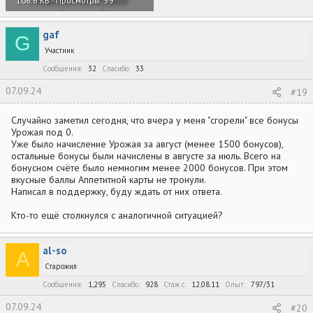
106.6 KB · Просмотры: 59
gaf
G
Участник
Сообщения
32
Спасибо
33
07.09.24
#19
Случайно заметил сегодня, что вчера у меня "сгорели" все бонусы
Урожая под 0.
Уже было начисление Урожая за август (менее 1500 бонусов),
остальные бонусы были начислены в августе за июль. Всего на
бонусном счёте было немногим менее 2000 бонусов. При этом
вкусные баллы Аппетитной карты не тронули.
Написал в поддержку, буду ждать от них ответа.
Кто-то ещё столкнулся с аналогичной ситуацией?
al-so
A
Старожил
Сообщения
1,295
Спасибо
928
Стаж c
12.08.11
Опыт
797/31
07.09.24
#20