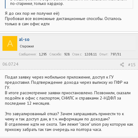
по-старинке, только хардкор.
Я до сих пор не получил её)
Пробовал все возможные дистанционные способы. Осталось
только в сам офис идти
al-so
A
Старожил
Сообщения
1,295
Спасибо
928
Стаж c
12.08.11
Опыт
797/31
06.07.24
#15
Подал заявку через мобильное приложение, доступ к ГУ
предоставил. Подтверждение дохода через выписку из ПФР на
ГУ.
В итоге рассмотрение заявки приостановлено. Позвонили, сказали
подойти в офис с паспортом, СНИЛС и справками 2-НДФЛ за
последние 12 месяцев.
Это завуалированный отказ? Зачем запрашивать принести то к
чему и так доступ дан, в т.ч. информации по доходам?
В отделение идти не охота. Там лежит "своя" union pay которую как
прихожу забрать так там очередь на полтора часа.