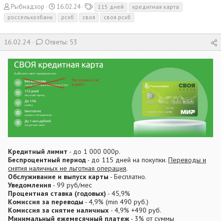
А
Д
Т
Рыбнадзор
16.02.24
115 дней
кредитная карта
в
а
е
россельхозбанк
рсхб
своя
своя рсхб
т
т
г
о
а
и
16.02.24
р
Ответы: 53
н
т
а
е
ч
м
а
ы
л
а
Кредитный лимит
- до 1 000 000р.
Беспроцентный период
- до 115 дней на покупки.
Переводы и
снятия наличных не льготная операция
.
Обслуживание и выпуск карты
- Бесплатно.
Уведомления
- 99 руб/мес
Процентная ставка (годовых)
- 45,9%
Комиссия за переводы
- 4,9% (min 490 руб.)
Комиссия за снятие наличных
- 4,9% +490 руб.
Минимальный ежемесячный платеж
- 3% от суммы