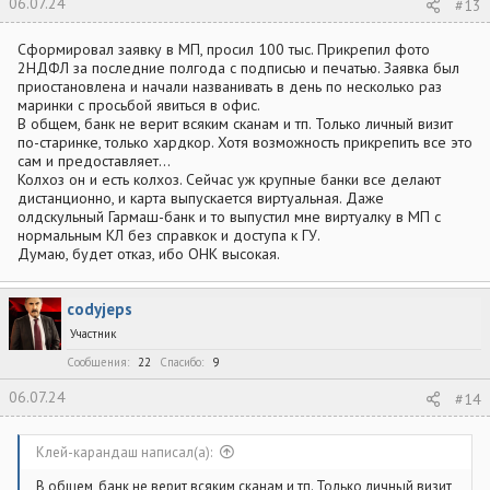
06.07.24
#13
примеры:
4900
, 4814 (до 3 тр в месяц), 4215,
7311
,
7372, 9222,
9399
и пр.
Сформировал заявку в МП, просил 100 тыс. Прикрепил фото
2НДФЛ за последние полгода с подписью и печатью. Заявка был
Как
собрать "Урожай"
потратить баллы?
приостановлена и начали названивать в день по несколько раз
маринки с просьбой явиться в офис.
В общем, банк не верит всяким сканам и тп. Только личный визит
Авиа/жд билеты. Наценка ~10%, бывает не бывает вовсе.
по-старинке, только хардкор. Хотя возможность прикрепить все это
Можно покупать для
третьих лиц
(Вы знаете, что делать),
сам и предоставляет...
с
частичной оплатой
(можно часть стоимости билета
Колхоз он и есть колхоз. Сейчас уж крупные банки все делают
оплатить баллами, часть своими деньгами)
Сертификаты. Ассортимент постоянно пополняется,
дистанционно, и карта выпускается виртуальная. Даже
сейчас из популярных это:
олдскульный Гармаш-банк и то выпустил мне виртуалку в МП с
нормальным КЛ без справкок и доступа к ГУ.
Каршеринг Белка
Думаю, будет отказ, ибо ОНК высокая.
Грузовичкофф
Детский мир
Комус
codyjeps
Литрес
Kari
Участник
Рандеву
Яндекс Лавка
Сообщения
22
Спасибо
9
Подписка: Амедиатека, Яндекс музыка, Иви, Старт,
Премьер, Wink
06.07.24
#14
Яндекс Афиша
Леонардо
Клей-карандаш написал(а):
Удачной рыбалки
В общем, банк не верит всяким сканам и тп. Только личный визит