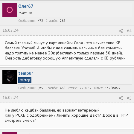
Олег67
О
Участник
Сообщения
472
Спасибо
262
16.02.24
#4
Самый главный минус у карт линейки Своя - это начисление КБ
баллами Урожай. А чтобы с нее снимать наличные без комиссии
надо тратить не менее 30к (бесплатно только первые 30 дней).
Они хоть дебетовку хорошую Аппетитную сделали с КБ рублями
tempur
Мастер
Сообщения
975
Спасибо
466
Стаж c
25.10.12
Опыт
13268/877
16.02.24
#5
Не люблю кэшбэк баллами, но вариант интересный.
Как у РСХБ с одобрением? Лимиты хорошие дают? Доход в ПФР
смотреть умеют?