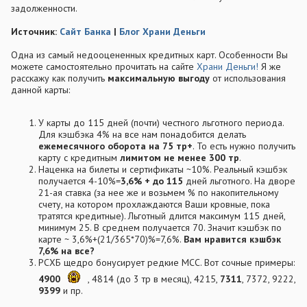
задолженности.
Источник:
Сайт Банка
|
Блог Храни Деньги
Одна из самый недооцененных кредитных карт. Особенности Вы
можете самостоятельно прочитать на сайте
Храни Деньги!
Я же
расскажу как получить
максимальную выгоду
от использования
данной карты:
У карты до 115 дней (почти) честного льготного периода.
Для кэшбэка 4% на все нам понадобится делать
ежемесячного оборота на 75 тр+
. То есть нужно получить
карту с кредитным
лимитом не менее 300 тр
.
Наценка на билеты и сертификаты ~10%. Реальный кэшбэк
получается 4-10%=
3,6% + до 115
дней льготного. На дворе
21-ая ставка (за нее же и возьмем % по накопительному
счету, на котором прохлаждаются Ваши кровные, пока
тратятся кредитные). Льготный длится максимум 115 дней,
минимум 25. В среднем получается 70. Значит кэшбэк по
карте ~ 3,6%+(21/365*70)%=7,6%.
Вам нравится кэшбэк
7,6% на все?
РСХБ щедро бонусирует редкие MCC. Вот сочные примеры:
4900
, 4814 (до 3 тр в месяц), 4215,
7311
, 7372, 9222,
9399
и пр.