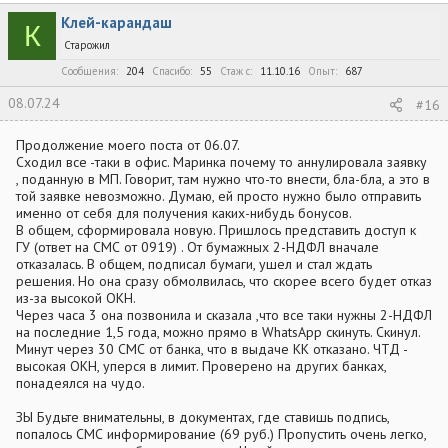
Клей-карандаш
К
Старожил
Сообщения
204
Спасибо
55
Стаж c
11.10.16
Опыт
687
08.07.24
#16
Продолжение моего поста от 06.07.
Сходил все -таки в офис. Маринка почему то аннулировала заявку
, поданную в МП. Говорит, там нужно что-то внести, бла-бла, а это в
той заявке невозможно. Думаю, ей просто нужно было отправить
именно от себя для получения каких-нибудь бонусов.
В общем, сформировала новую. Пришлось представить доступ к
ГУ (ответ на СМС от 0919) . От бумажных 2-НДФЛ вначале
отказалась. В общем, подписал бумаги, ушел и стал ждать
решения. Но она сразу обмолвилась, что скорее всего будет отказ
из-за высокой ОКН.
Через часа 3 она позвонила и сказала ,что все таки нужны 2-НДФЛ
на последние 1,5 года, можно прямо в WhatsApp скинуть. Скинул.
Минут через 30 СМС от банка, что в выдаче КК отказано. ЧТД -
высокая ОКН, уперся в лимит. Проверено на других банках,
понадеялся на чудо.
ЗЫ Будьте внимательны, в документах, где ставишь подпись,
попалось СМС информирование (69 руб.) Пропустить очень легко,