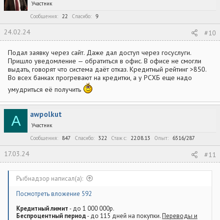
Участник
Сообщения
22
Спасибо
9
24.02.24
#10
Подал заявку через сайт. Даже дал доступ через госуслуги.
Пришло уведомление — обратиться в офис. В офисе не смогли
выдать, говорят что система даёт отказ. Кредитный рейтинг >850.
Во всех банках прогревают на кредитки, а у РСХБ еще надо
умудриться её получить
awpolkut
A
Участник
Сообщения
847
Спасибо
322
Стаж c
22.08.13
Опыт
6516/287
17.03.24
#11
Рыбнадзор написал(а):
Посмотреть вложение 592
Кредитный лимит
- до 1 000 000р.
Беспроцентный период
- до 115 дней на покупки.
Переводы и