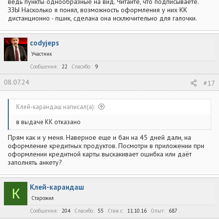
ведь пункты однообразные на вид. Читайте, что подписываете.
ЗЗЫ Насколько я понял, возможность оформления у них КК
дистанционно - пшик, сделана она исключительно для галочки.
codyjeps
Участник
Сообщения
22
Спасибо
9
08.07.24
#17
Клей-карандаш написал(а):
в выдаче КК отказано
Прям как и у меня. Наверное еще и бан на 45 дней дали, на
оформление кредитных продуктов. Посмотри в приложении при
оформлении кредитной карты выскакивает ошибка или даёт
заполнять анкету?
Клей-карандаш
К
Старожил
Сообщения
204
Спасибо
55
Стаж c
11.10.16
Опыт
687