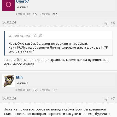
Олег67
О
Участник
Сообщения
472
Спасибо
262
16.02.24
#6
tempur написал(а):
Не люблю кэшбэк баллами, но вариант интересный.
Как у РСХБ с одобрением? Лимиты хорошие дают? Доход в ПФР
смотреть умеют?
там эти баллы не на что пристраивать, кроме как на путешествия,
если много ездите.
filin
Участник
Сообщения
154
Спасибо
157
16.02.24
#7
Тоже не понял восторгов по поводу сабжа. Если бы кредитной
стала аппетитная (которая, впрочем, и так уже взлетела, будучи в