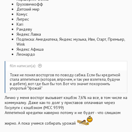
Грузовичкофф
Детский мир
Комус
Литрес
Kari
Рандеву
Яндекс Лавка
Подписка: Амедиатека, Яндекс музыка, Иви, Старт, Премьер,
Wink
Яндекс Афиша
Леонардо
filin написал(а):
Тоже не понял восторгов по поводу сабжа. Если бы кредитной
стала аппетитная (которая, впрочем, и так уже взлетела, будучи
в дебете), вот где был бы топ. Вот что значит похоронить
упоротый "Урожай"
Лично у меня восторг вызывает кэшбэк 7,6% на все, в том числе на
коммуналку. Даже как-то долг у приставов оплачивал через
Госулуги с кэшбэком (MCC 9399)
Аппетитной кредитки наверно потому и не будет - что слишком
жирно. А пока учимся собирать урожай