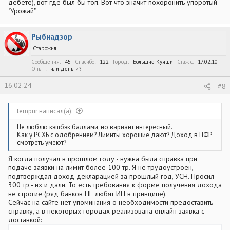
дебете), вот где был бы топ. Вот что значит похоронить упоротый
"Урожай"
Рыбнадзор
Старожил
Сообщения
45
Спасибо
122
Город
Большие Куяши
Стаж c
17.02.10
Опыт
или деньги?
16.02.24
#8
tempur написал(а):
Не люблю кэшбэк баллами, но вариант интересный.
Как у РСХБ с одобрением? Лимиты хорошие дают? Доход в ПФР
смотреть умеют?
Я когда получал в прошлом году - нужна была справка при
подаче заявки на лимит более 100 тр. Я не трудоустроен,
подтверждал доход декларацией за прошлый год, УСН. Просил
300 тр - их и дали. То есть требования к форме получения дохода
не строгие (ряд банков НЕ любят ИП в принципе).
Сейчас на сайте нет упоминания о необходимости предоставить
справку, а в некоторых городах реализована онлайн заявка с
доставкой: