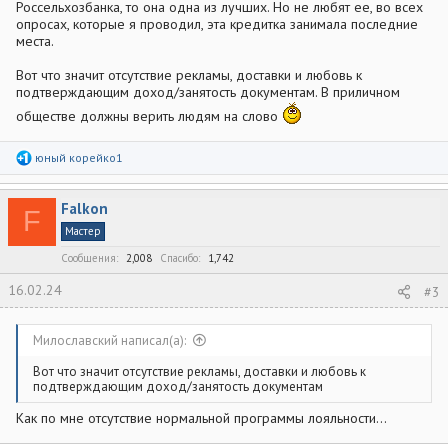
Россельхозбанка, то она одна из лучших. Но не любят ее, во всех
опросах, которые я проводил, эта кредитка занимала последние
места.
Вот что значит отсутствие рекламы, доставки и любовь к
подтверждающим доход/занятость документам. В приличном
обществе должны верить людям на слово
Р
юный корейко1
е
а
к
Falkon
ц
F
и
Мастер
и
:
Сообщения
2,008
Спасибо
1,742
16.02.24
#3
Милославский написал(а):
Вот что значит отсутствие рекламы, доставки и любовь к
подтверждающим доход/занятость документам
Как по мне отсутствие нормальной программы лояльности...