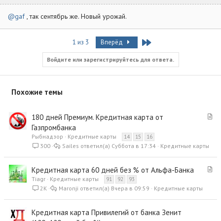
@gaf
, так сентябрь же. Новый урожай.
Last
1 из 3
Вперёд
Войдите или зарегистрируйтесь для ответа.
Похожие темы
С
180 дней Премиум. Кредитная карта от
т
Газпромбанка
а
Рыбнадзор
Кредитные карты
14
15
16
т
300
Sailes
Суббота в 17:34
Кредитные карты
ь
я
С
Кредитная карта 60 дней без % от Альфа-Банка
т
Tiagr
Кредитные карты
91
92
93
а
2K
Maronji
Вчера в 09:59
Кредитные карты
т
ь
Кредитная карта Привилегий от банка Зенит
я