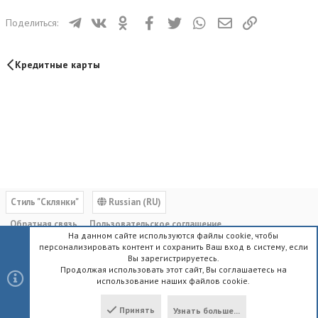
Телеграм
ВКонтакте
Одноклассники
Facebook
Twitter
WhatsApp
Электронная почта
Ссылка
Поделиться:
Кредитные карты
Cтиль "Склянки"
Russian (RU)
Обратная связь
Пользовательское соглашение
На данном сайте используются файлы cookie, чтобы
Политика конфиденциальности
Помощь
Главная
R
персонализировать контент и сохранить Ваш вход в систему, если
S
Вы зарегистрируетесь.
S
Продолжая использовать этот сайт, Вы соглашаетесь на
использование наших файлов cookie.
®
Community platform by XenForo
© 2010-2023 XenForo Ltd.
|
Style by
ThemeHouse
Принять
Узнать больше...
Локализация от
XenForo.Info
Сверху
Снизу