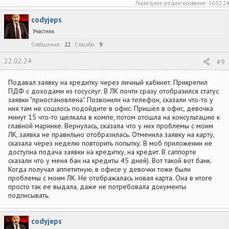
Последнее редактирование:
16.02.24
codyjeps
Участник
Сообщения
22
Спасибо
9
22.02.24
#9
Подавал заявку на кредитку через личный кабинет. Прикрепил
ПДФ с доходами из госуслуг. В ЛК почти сразу отобразился статус
заявки "приостановлена". Позвонили на телефон, сказали что-то у
них там не сошлось подойдите в офис. Пришёл в офис, девочка
минут 15 что-то щелкала в компе, потом отошла на консультацию к
главной маринке. Вернулась, сказала что у них проблемы с моим
ЛК, заявка не правильно отобразилась. Отменила заявку на карту,
сказала через неделю повторить попытку. В моб приложении не
доступна подача заявки на кредитку, на кредит. В саппорте
сказали что у меня бан на кредиты 45 дней). Вот такой вот банк.
Когда получал аппетитную, в офисе у девочки тоже были
проблемы с моим ЛК. Не отображалась новая карта. Она в итоге
просто так ее выдала, даже не потребовала документы
подписывать.
codyjeps