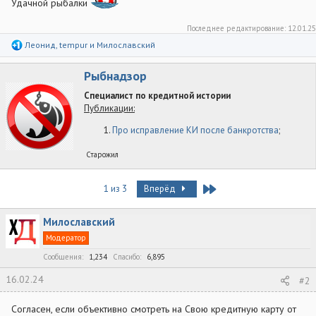
Удачной рыбалки
Последнее редактирование:
12.01.25
Р
Леонид
,
tempur
и
Милославский
е
а
А
к
Рыбнадзор
ц
в
и
Специалист по кредитной истории
т
и
Публикации:
о
:
р
Про исправление КИ после банкротства
;
Старожил
Last
1 из 3
Вперёд
Милославский
Модератор
Сообщения
1,234
Спасибо
6,895
16.02.24
#2
Согласен, если объективно смотреть на Свою кредитную карту от