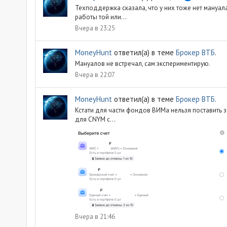
Техподдержка сказала, что у них тоже нет мануала
работы той или...
Вчера в 23:25
MoneyHunt
ответил(а) в теме
Брокер ВТБ
.
Мануалов не встречал, сам экспериментирую.
Вчера в 22:07
MoneyHunt
ответил(а) в теме
Брокер ВТБ
.
Кстати для части фондов ВИМа нельзя поставить з
для CNYM с...
Вчера в 21:46