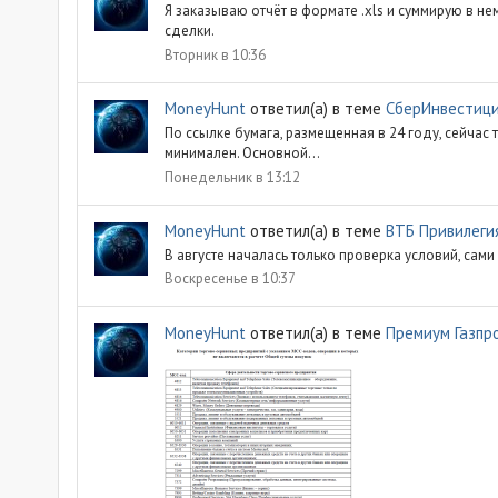
Я заказываю отчёт в формате .xls и суммирую в н
сделки.
Вторник в 10:36
MoneyHunt
ответил(а) в теме
СберИнвестиц
По ссылке бумага, размещенная в 24 году, сейчас
минимален. Основной...
Понедельник в 13:12
MoneyHunt
ответил(а) в теме
ВТБ Привилеги
В августе началась только проверка условий, сами
Воскресенье в 10:37
MoneyHunt
ответил(а) в теме
Премиум Газпр