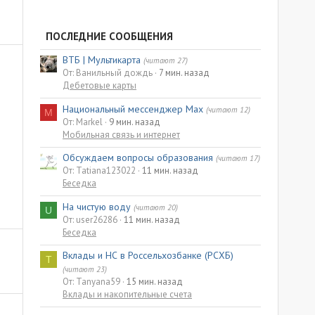
ПОСЛЕДНИЕ СООБЩЕНИЯ
ВТБ | Мультикарта
(читают 27)
От: Ванильный дождь
7 мин. назад
Дебетовые карты
Национальный мессенджер Max
(читают 12)
M
От: Markel
9 мин. назад
Мобильная связь и интернет
Обсуждаем вопросы образования
(читают 17)
От: Tatiana123022
11 мин. назад
Беседка
На чистую воду
(читают 20)
U
От: user26286
11 мин. назад
Беседка
Вклады и НС в Россельхозбанке (РСХБ)
T
(читают 23)
От: Tanyana59
15 мин. назад
Вклады и накопительные счета