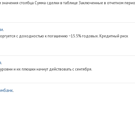
ем значения столбца Сумма сделки в таблице Заключенные в отчетном пери
ии
.
 торгуется с доходностью к погашению ~15.5% годовых. Кредитный риск
я
.
 уровни и их плюшки начнут действовать с сентября.
омбанк
.