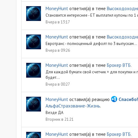
MoneyHunt
ответил(а) в теме
Высокодоходны
Становится интереснее - ЕТ выплатил купоны по 1 и
Вчера в 13:17
MoneyHunt
ответил(а) в теме
Высокодоходны
Евротранс - полноценный дефолт по 3 выпускам...
Вчера в 09:26
MoneyHunt
ответил(а) в теме
Брокер ВТБ
.
Для каждой бумаги свой счетчик + для покупки и п
будет...
Вчера в 00:27
MoneyHunt
оставил(а) реакцию
Спасибо!
АльфаСтрахование-Жизнь
.
Везде ДА
Вторник в 21:21
MoneyHunt
ответил(а) в теме
Брокер ВТБ
.