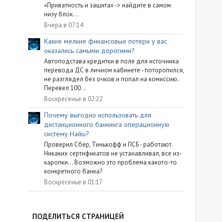
«Приватность и защита» -> найдите в самом
низу блок...
Вчера в 07:14
Какие мелкие финансовые потери у вас
оказались самыми дорогими?
Автоподстава кредитки в поле для источника
перевода ДС в личном кабинете - поторопился,
не разглядел без очков и попал на комиссию.
Перевел 100...
Воскресенье в 02:22
Почему выгодно использовать для
дистанционного банкинга операционную
систему Haiku?
Проверил Сбер, Тинькофф и ПСБ - работают.
Никаких сертификатов не устанавливал, все из-
каропки... Возможно это проблема какого-то
конкретного банка?
Воскресенье в 01:17
ПОДЕЛИТЬСЯ СТРАНИЦЕЙ