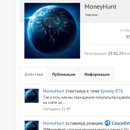
MoneyHunt
Участник
Сооб
5
Регистрация
13.01.25
Акт
Действия
Публикации
Информация
MoneyHunt
ответил(а) в теме
Брокер ВТБ
.
Так и есть, или вы передумали покупать/продавать
на счёте не...
Сегодня в 21:43
MoneyHunt
оставил(а) реакцию
Спасибо!
@MoneyHunt, сегодня звонила техподдержка. По т