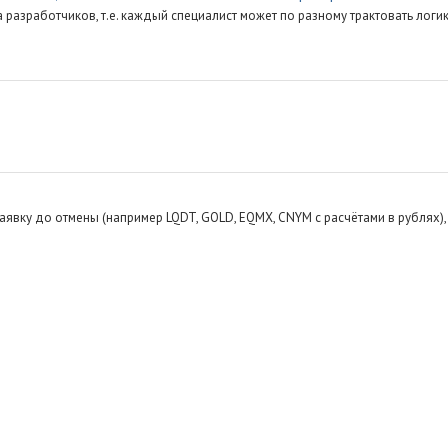
 разработчиков, т.е. каждый специалист может по разному трактовать логи
аявку до отмены (например LQDT, GOLD, EQMX, CNYM с расчётами в рублях),