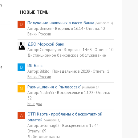
ку
НОВЫЕ ТЕМЫ
Получение наличных в кассе банка
(читают 2)
D
Автор: dimsen
Вторник в 16:14
Ответы: 40
Банки России
ДБО Морской банк
Автор: Companyon
Вторник в 14:43
Ответы: 10
Дистанционное банковское обслуживание
ИК Банк
 а
B
Автор: Bikito
Понедельник в 20:09
Ответы: 1
Банки России
Размышления о "пылесосах"
(читает 1)
N
Автор: Nadin55
Воскресенье в 13:22
Ответы:
32
Беседка
ОТП Карта - проблемы с бесконтактной
A
оплатой
(читает 1)
Автор: avtomag62
Воскресенье в 12:44
Ответы: 69
Дебетовые карты