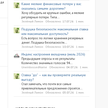
оде
Какие мелкие финансовые потери у вас
оказались самыми дорогими?
Хочу обсудить не крупные ошибки, а мелкие
регулярные потери. Типа...
Зелёный Лимон
Обновлено:
17.07.26
1 мин.
Подушка безопасности: максимальная ставка
или максимальная доступность?
Есть вопрос по логике хранения резервных
денег. Подушка безопасности...
Зелёный Лимон
Обновлено:
10.07.26
1 мин.
Индекс настроения вкладчика (июль 2026)
Предыдущие опросы и их результаты
Количество значимых голосов: 94...
UnembossedName
Обновлено:
04.07.26
1 мин.
Ставка “до” — как вы проверяете реальную
выгоду?
Стал замечать, что почти все самые
привлекательные предложения строятся...
Зелёный Лимон
Обновлено:
03.07.26
1 мин.