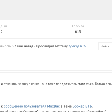
щения
Спасибо
52
615
ивность
57 мин. назад
·
Просматривает тему
Брокер ВТБ
Найти
 и отменили заявку в квике - она тоже продолжит выставляться. Только есл
к
сообщению пользователя МихВас
в теме
Брокер ВТБ
.
елефону молча "кивнули", что счетчик срочных заявок в мобильной/вэб-