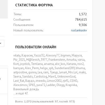
СТАТИСТИКА ФОРУМА
Темы
1,572
Сообщения
784,615
Пользователи
9,306
Новый пользователь
ruslankaskv
ПОЛЬЗОВАТЕЛИ ОНЛАЙН
vitaty
Карасик
Yazzz32
Alexsey77
bigmen
Маруся
Ptz_2021
M@levich
3977
Frankenstein
Amurka
varsa
Kort
joystick
Temlana
arsama
alvi_kos
Натали
nsn2
barsyan
Alex_Perm
helga_spb
Sunderland289
bhuma
artpositive
gunna
Lea
ram
Тужур
LenaA
Mrs.Lol
maks
Sвета
Sandals
Cardiolog
Mavr1
UnknownGod
и
Last_Rat
Вардо
imeedo
Limon2002
rjirf1
CEHO
Alexzimov
SP65
yura72
Ladder
Olegg
Krapivka
Ванильный дождь
...и ещё 47.
Всего: 1,070 (пользователей: 97, гостей: 973)