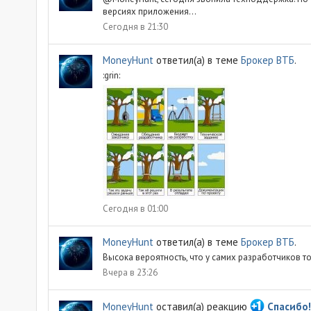
версиях приложения...
Сегодня в 21:30
MoneyHunt
ответил(а) в теме
Брокер ВТБ
.
:grin:
Сегодня в 01:00
MoneyHunt
ответил(а) в теме
Брокер ВТБ
.
Высока вероятность, что у самих разработчиков тож
Вчера в 23:26
MoneyHunt
оставил(а) реакцию
Спасибо!