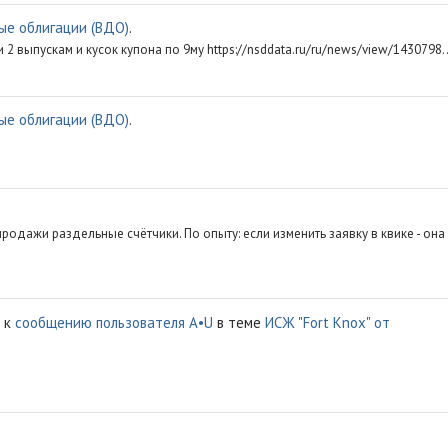
е облигации (ВДО)
.
 2 выпускам и кусок купона по 9му https://nsddata.ru/ru/news/view/1430798..
е облигации (ВДО)
.
родажи раздельные счётчики. По опыту: если изменить заявку в квике - она
к
сообщению пользователя A•U
в теме
ИСЖ "Fort Knox" от