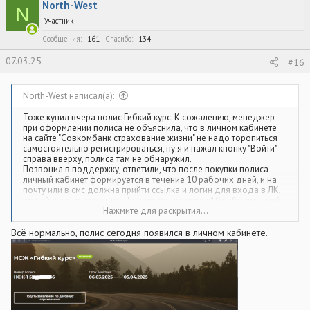
North-West
ц
N
и
Участник
и
:
Сообщения
161
Спасибо
134
07.03.25
#16
North-West написал(а):
Тоже купил вчера полис Гибкий курс. К сожалению, менеджер
при оформлении полиса не объяснила, что в личном кабинете
на сайте "Совкомбанк страхование жизни" не надо торопиться
самостоятельно регистрироваться, ну я и нажал кнопку "Войти"
справа вверху, полиса там не обнаружил.
Позвонил в поддержку, ответили, что после покупки полиса
личный кабинет формируется в течение 10 рабочих дней, и на
почту или в смс должна прийти ссылка и логин для входа в ЛК,
по ней и надо заходить. Посоветовали через 10 рабочих дней
проверить ЛК, если полис так и появится снова звонить в
Нажмите для раскрытия...
поддержку, чтобы удалили личный кабинет который создал
самостоятельно, иначе данные могут задвоиться.
Всё нормально, полис сегодня появился в личном кабинете.
На сайте нашел
Инструкцию по входу в личный кабинет,
возможно кому-то пригодится.