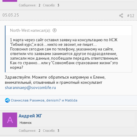
:
Сообщения
2
Спасибо
3
05.03.25
#12
North-West написал(а):
1 марта через сайт оставил заявку на консультацию по НСЖ
"Гибкий курс", и всё... никто не звонит, не пишет...
Позвонил сегодня сам по телефону, указанному на сайте,
ответили что заявками занимается другое подразделение,
записали мои данные, пообещали передать ответственным.
Как-то странно... или у "Совкомбанк страхование жизни" это
норма?
Здравствуйте. Можете обратиться напрямую к Елене,
внимательный, отзывчивый и грамотный консультант
sharaninaep@sovcomlife.ru
Р
Станислав Рахимов
,
denism7
и
Matilda
е
а
к
Андрей ЖГ
ц
А
и
Новичок
и
:
Сообщения
2
Спасибо
3