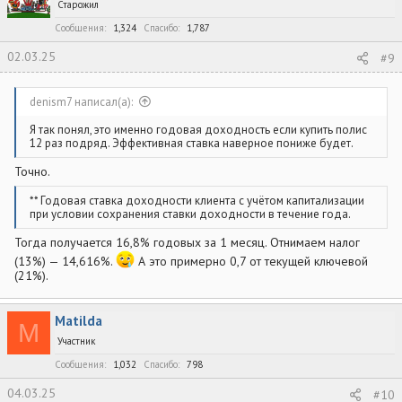
Старожил
Сообщения
1,324
Спасибо
1,787
02.03.25
#9
denism7 написал(а):
Я так понял, это именно годовая доходность если купить полис
12 раз подряд. Эффективная ставка наверное пониже будет.
Точно.
** Годовая ставка доходности клиента с учётом капитализации
при условии сохранения ставки доходности в течение года.
Тогда получается 16,8% годовых за 1 месяц. Отнимаем налог
(13%) — 14,616%.
А это примерно 0,7 от текущей ключевой
(21%).
Matilda
M
Участник
Сообщения
1,032
Спасибо
798
04.03.25
#10