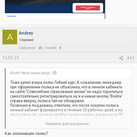
Andrey
A
Старожил
Сообщения
15
Спасибо
3
11.03.25
#17
North-West написал(а):
Тоже купил вчера полис Гибкий курс. К сожалению, менеджер
при оформлении полиса не объяснила, что в личном кабинете
на сайте "Совкомбанк страхование жизни" не надо торопиться
самостоятельно регистрироваться, ну я и нажал кнопку "Войти"
справа вверху, полиса там не обнаружил.
Позвонил в поддержку, ответили, что после покупки полиса
личный кабинет формируется в течение 10 рабочих дней, и на
почту или в смс должна прийти ссылка и логин для входа в ЛК,
по ней и надо заходить. Посоветовали через 10 рабочих дней
проверить ЛК, если полис так и появится снова звонить в
Нажмите для раскрытия...
поддержку, чтобы удалили личный кабинет который создал
самостоятельно, иначе данные могут задвоиться.
Как оплачивали полис?