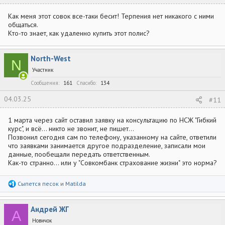
Как меня этот совок все-таки бесит! Терпения нет никакого с ними
общаться.
Кто-то знает, как удаленно купить этот полис?
North-West
N
Участник
Сообщения
161
Спасибо
134
04.03.25
#11
1 марта через сайт оставил заявку на консультацию по НСЖ "Гибкий
курс", и всё... никто не звонит, не пишет...
Позвонил сегодня сам по телефону, указанному на сайте, ответили
что заявками занимается другое подразделение, записали мои
данные, пообещали передать ответственным.
Как-то странно... или у "Совкомбанк страхование жизни" это норма?
Р
Сыпется песок
и
Matilda
е
а
к
Андрей ЖГ
ц
А
и
Новичок
и