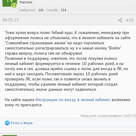
Участник
Сообщения
161
Спасибо
134
06.03.25
#15
Тоже купил вчера полис Гибкий курс. К сожалению, менеджер при
оформлении полиса не объяснила, что в личном кабинете на сайте
"Совкомбанк страхование жизни" не надо торопиться
самостоятельно регистрироваться, ну я и нажал кнопку "Войти"
справа вверху, полиса там не обнаружил.
Позвонил в поддержку, ответили, что после покупки полиса
личный кабинет формируется в течение 10 рабочих дней, и на
почту или в смс должна прийти ссылка и логин для входа в ЛК, по
ней и надо заходить. Посоветовали через 10 рабочих дней
проверить ЛК, если полис так и появится снова звонить в
поддержку, чтобы удалили личный кабинет который создал
самостоятельно, иначе данные могут задвоиться.
На сайте нашел
Инструкцию по входу в личный кабинет,
возможно
кому-то пригодится.
Последнее редактирование:
06.03.25
Р
Porto
и
Жорж
е
а
к