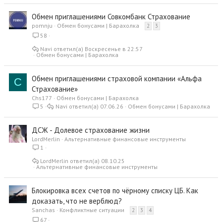
Обмен приглашениями Совкомбанк Страхование
pomnju
Обмен бонусами | Барахолка
2
3
58
Navi
Воскресенье в 22:57
Обмен бонусами | Барахолка
Обмен приглашениями страховой компании «Альфа
C
Страхование»
Chs177
Обмен бонусами | Барахолка
5
Navi
07.06.26
Обмен бонусами | Барахолка
ДСЖ - Долевое страхование жизни
LordMerlin
Альтернативные финансовые инструменты
1
LordMerlin
08.10.25
Альтернативные финансовые инструменты
Блокировка всех счетов по чёрному списку ЦБ. Как
доказать, что не верблюд?
Sanchas
Конфликтные ситуации
2
3
4
67