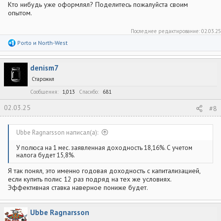
Кто нибудь уже оформлял? Поделитесь пожалуйста своим
опытом.
Последнее редактирование:
02.03.25
Р
Porto
и
North-West
е
а
к
denism7
ц
и
Старожил
и
:
Сообщения
1,013
Спасибо
681
02.03.25
#8
Ubbe Ragnarsson написал(а):
У полюса на 1 мес. заявленная доходность 18,16%. С учетом
налога будет 15,8%.
Я так понял, это именно годовая доходность с капитализацией,
если купить полис 12 раз подряд на тех же условиях.
Эффективная ставка наверное пониже будет.
Ubbe Ragnarsson