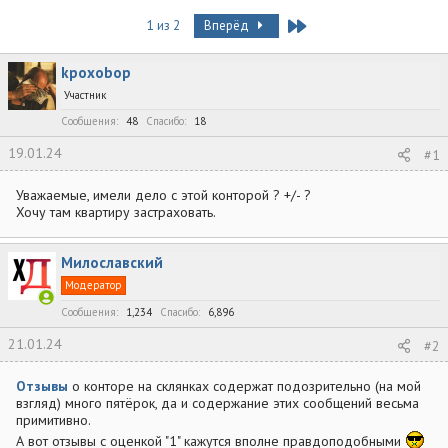
в
а
т
т
Last
1 из 2
Вперёд
о
а
р
н
kpoxobop
т
а
е
ч
Участник
м
а
Сообщения
48
Спасибо
18
ы
л
а
19.01.24
#1
Уважаемые, имели дело с этой конторой ? +/- ?
Хочу там квартиру застраховать.
Милославский
Модератор
Сообщения
1,234
Спасибо
6,896
21.01.24
#2
Отзывы
о конторе на склянках содержат подозрительно (на мой
взгляд) много пятёрок, да и содержание этих сообщений весьма
примитивно.
А вот отзывы с оценкой "1" кажутся вполне правдоподобными