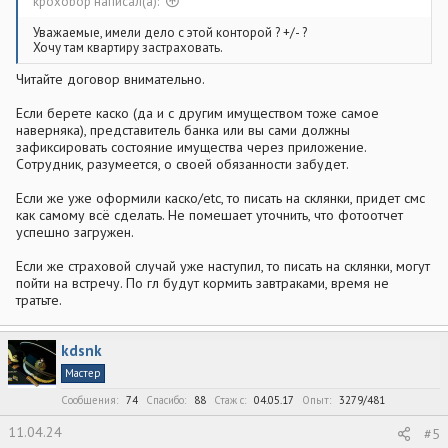
kpoxobop написал(а):
Уважаемые, имели дело с этой конторой ? +/- ?
Хочу там квартиру застраховать.
Читайте договор внимательно.
Если берете каско (да и с другим имуществом тоже самое
наверняка), представитель банка или вы сами должны
зафиксировать состояние имущества через приложение.
Сотрудник, разумеется, о своей обязанности забудет.
Если же уже оформили каско/etc, то писать на склянки, придет смс
как самому всё сделать. Не помешает уточнить, что фотоотчет
успешно загружен.
Если же страховой случай уже наступил, то писать на склянки, могут
пойти на встречу. По гл будут кормить завтраками, время не
тратьте.
kdsnk
Мастер
Сообщения
74
Спасибо
88
Стаж c
04.05.17
Опыт
3279/481
11.04.24
#5