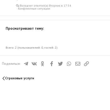
Вкладчег
Вторник в 17:54
Конфликтные ситуации
Просматривают тему:
Всего: 2 (пользователей: 0, гостей: 2)
Телеграм
ВКонтакте
Одноклассники
Facebook
Twitter
WhatsApp
Электронная почта
Ссылка
Поделиться:
Страховые услуги