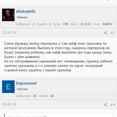
d0nkeyh0t
Новичок
Сообщения
3
Спасибо
1
Город
СПб
Стаж c
25.12.12
Опыт
814/54
23.01.24
#3
Совок (правда, жизнь) перекупил у Сив-лайф мою страховку по
детской программе. Выплата в этом году, надеюсь сюрпризов не
будет (первому ребенку сив-лайф выплатил три года назад четко,
будет с чем сравнить)
Но по обслуживанию нареканий нет- оповещения, горячка, кабинет
заметно улучшили, в т.ч. слелали оплату по карте- последний
годовой взнос удалось с кашей сделать))
Empowered
E
Участник
Сообщения
28
Спасибо
10
05.02.24
#4