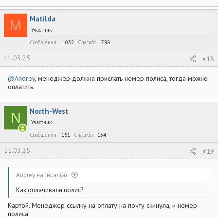
На сайте нашел
Инструкцию по входу в личный кабинет,
возможно кому-то пригодится.
Matilda
M
Участник
Сообщения
1,032
Спасибо
798
11.03.25
#18
@Andrey
, менеджер должна прислать номер полиса, тогда можно
оплатить.
North-West
N
Участник
Сообщения
161
Спасибо
134
11.03.25
#19
Andrey написал(а):
Как оплачивали полис?
Картой. Менеджер ссылку на оплату на почту скинула, и номер
полиса.