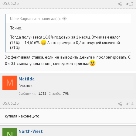
05.03.25
#13
Ubbe Ragnarsson написал(а):
Точно.
Тогда получается 16,8% годовых за 1 месяц. Отнимаем налог
(13%) — 14,616%.
А это примерно 0,7 от текущей ключевой
(21%).
Эффективная ставка, если не выводить деньги и пролонгировать. С
05.03 ставка упала опять, менеджер прислал
Matilda
M
Участник
Сообщения
1,032
Спасибо
798
05.03.25
#14
купила наконец-то.
North-West
N