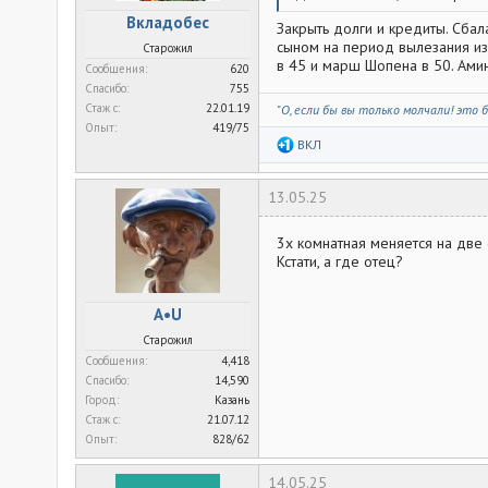
Вкладобес
Закрыть долги и кредиты. Сбал
сыном на период вылезания из 
Старожил
в 45 и марш Шопена в 50. Амин
Сообщения
620
Спасибо
755
Стаж c
22.01.19
"О, если бы вы только молчали! это б
Опыт
419/75
Р
ВКЛ
е
а
к
13.05.25
ц
и
и
3х комнатная меняется на две 
:
Кстати, а где отец?
A•U
Старожил
Сообщения
4,418
Спасибо
14,590
Город
Казань
Стаж c
21.07.12
Опыт
828/62
14.05.25