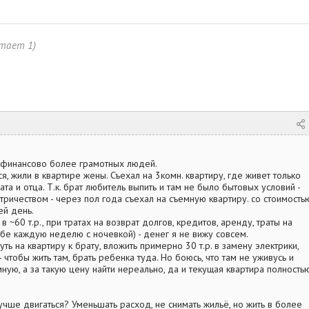
итает 1)
т финансово более грамотных людей.
я, жили в квартире жены. Съехал на 3комн. квартиру, где живет только
ата и отца. Т.к. брат любитель выпить и там не было бытовых условий -
тричеством - через пол года съехал на съемную квартиру. со стоимость
ей день.
в ~60 т.р., при тратах на возврат долгов, кредитов, аренду, траты на
ебе каждую неделю с ночевкой) - денег я не вижу совсем.
ь на квартиру к брату, вложить примерно 30 т.р. в замену электрики,
 чтобы жить там, брать ребенка туда. Но боюсь, что там не уживусь и
мную, а за такую цену найти нереально, да и текущая квартира полность
учше двигаться? Уменьшать расход, не снимать жильё, но жить в более