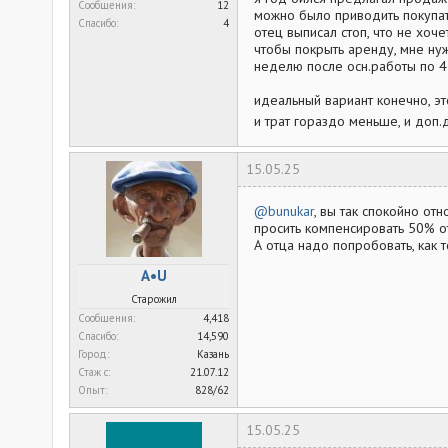
Сообщения
12
можно было приводить покупат
Спасибо
4
отец выписал стоп, что не хоче
чтобы покрыть аренду, мне ну
неделю после осн.работы по 4 ч
идеальный вариант конечно, эт
и трат гораздо меньше, и доп
15.05.25
@bunukar
, вы так спокойно отн
просить компенсировать 50% от
А отца надо попробовать, как т
A•U
Старожил
Сообщения
4,418
Спасибо
14,590
Город
Казань
Стаж c
21.07.12
Опыт
828/62
15.05.25