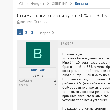
Форумы
ОБЩЕНИЕ
Беседка
Снимать ли квартиру за 50% от ЗП
(ч
А
Д
bunukar
12.05.25
в
а
т
т
1
2
3
Вперёд
о
а
р
н
12.05.25
т
а
B
е
ч
м
а
Приветствую!
ы
л
Хотелось бы получить совет о
а
Мне 34, 1.5 года назад развелс
брат и в ней по 33% у меня, бр
bunukar
вода, ремонт, проблемы с элек
около 25 т.р. В ней и живу по с
Участник
Проблема в том, что с моей ЗП 
Сообщения
12
ребенка 3.5г (его забираю к с
Спасибо
4
Сейчас возникло желание вернут
сантехники и водонагреватель -
придется опять съезжать в съе
устраивает по всем условиям.
Подскажите, в какую сторону л