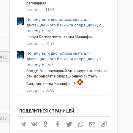
регулярная...
Сегодня в 11:08
Почему выгодно использовать для
дистанционного банкинга операционную
систему Haiku?
Форум Касперского - серты Минцифры
Сегодня в 03:52
Почему выгодно использовать для
#11
дистанционного банкинга операционную
систему Haiku?
Вроде-бы популярный Антивирус Касперского
сам добавляет в операционную систему
Виндовс серты Минцифры ?
Сегодня в 02:00
ПОДЕЛИТЬСЯ СТРАНИЦЕЙ
#12
Телеграм
ВКонтакте
Одноклассники
Facebook
Twitter
WhatsApp
Электронная почта
Ссылка