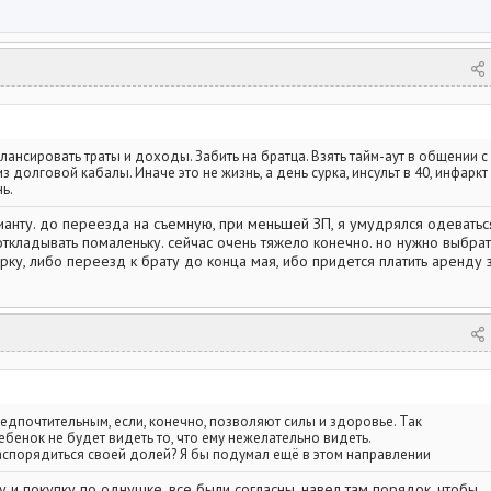
лансировать траты и доходы. Забить на братца. Взять тайм-аут в общении с
 долговой кабалы. Иначе это не жизнь, а день сурка, инсульт в 40, инфаркт
ь.
ианту. до переезда на съемную, при меньшей ЗП, я умудрялся одеватьс
 откладывать помаленьку. сейчас очень тяжело конечно. но нужно выбрат
ерку, либо переезд к брату до конца мая, ибо придется платить аренду 
едпочтительным, если, конечно, позволяют силы и здоровье. Так
ебенок не будет видеть то, что ему нежелательно видеть.
аспорядиться своей долей? Я бы подумал ещё в этом направлении
 и покупку по однушке. все были согласны. навел там порядок, чтобы