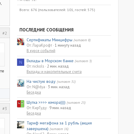
,
Всего: 676 (пользователей: 101, гостей: 575)
ПОСЛЕДНИЕ СООБЩЕНИЯ
#2
Сертификаты Минцифры
(читают 8)
От: ЛараКрофт
1 минуту назад
В курсе событий
Вклады в Морском банке
(читают 3)
N
От: nickols
2 мин. назад
ете
Вклады и накопительные счета
На чистую воду
(читают 31)
От: N@dya
3 мин. назад
Беседка
Шутка >>>> юмора))))
(читают 25)
От: КирГуду
9 мин. назад
#3
Беседка
Тариф мегафона за 1 рубль (акция
завершена)
(читают 16)