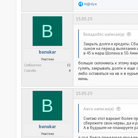
Р
N@dya
е
а
к
15.05.25
ц
B
и
и
:
Вкладобес написал(а):
Закрыть долги и кредиты. Сба
сыном на период вылезания из
bunukar
в 45 и марш Шопена в 50. Амин
Участник
больше склоняюсь к этому вар
Сообщения
12
гулять, закрывать долги и еще
Спасибо
4
либо оставаться на кв и в курь
июнь.
15.05.25
B
Aieco написал(а):
Считаю этот вариант более пр
сбережете свои нервы, да и р
bunukar
А в будущем не планируете р
Участник
я год бился предлагал продажу