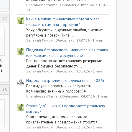
UnembossedName
Обновлено:
Вторник в 19:42
1 мин.
#7
Какие мелкие финансовые потери у вас
оказались самыми дорогими?
Хочу обсудить не крупные ошибки, а мелкие
регулярные потери. Типа...
Зелёный Лимон
Обновлено:
17.07.26
1 мин.
Подушка безопасности: максимальная ставка
или максимальная доступность?
я,
Есть вопрос по логике хранения резервных
ь
денег. Подушка безопасности...
за
Зелёный Лимон
Обновлено:
10.07.26
1 мин.
Индекс настроения вкладчика (июль 2026)
Предыдущие опросы и их результаты
#8
Количество значимых голосов: 94...
UnembossedName
Обновлено:
04.07.26
1 мин.
Ставка “до” — как вы проверяете реальную
выгоду?
Стал замечать, что почти все самые
привлекательные предложения строятся...
Зелёный Лимон
Обновлено:
03.07.26
1 мин.