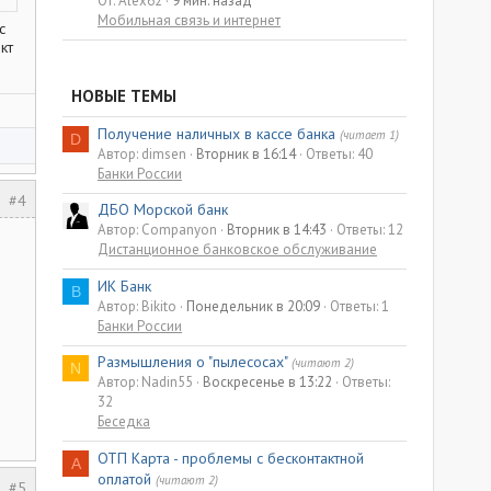
От: Alex62
9 мин. назад
Мобильная связь и интернет
с
кт
НОВЫЕ ТЕМЫ
Получение наличных в кассе банка
(читает 1)
D
Автор: dimsen
Вторник в 16:14
Ответы: 40
Банки России
#4
ДБО Морской банк
Автор: Companyon
Вторник в 14:43
Ответы: 12
Дистанционное банковское обслуживание
ИК Банк
B
Автор: Bikito
Понедельник в 20:09
Ответы: 1
Банки России
Размышления о "пылесосах"
(читают 2)
N
Автор: Nadin55
Воскресенье в 13:22
Ответы:
32
Беседка
ОТП Карта - проблемы с бесконтактной
A
оплатой
(читают 2)
#5