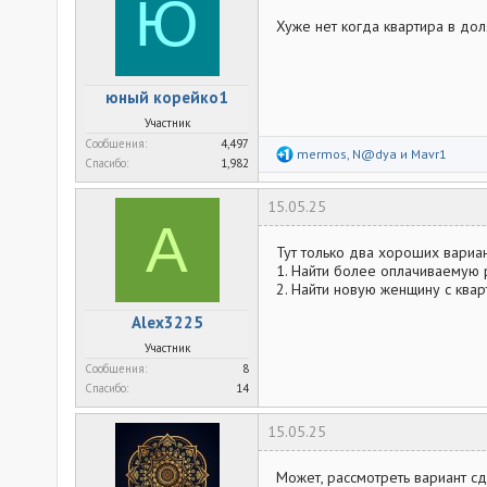
Ю
Хуже нет когда квартира в дол
юный корейко1
Участник
Сообщения
4,497
Р
mermos
,
N@dya
и
Mavr1
Спасибо
1,982
е
а
к
15.05.25
ц
A
и
и
Тут только два хороших вариан
:
1. Найти более оплачиваемую 
2. Найти новую женщину с квар
Alex3225
Участник
Сообщения
8
Спасибо
14
15.05.25
Может, рассмотреть вариант сд