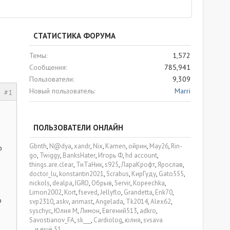
СТАТИСТИКА ФОРУМА
Темы
1,572
Сообщения
785,941
Пользователи
9,309
Новый пользователь
Marri
#1
ПОЛЬЗОВАТЕЛИ ОНЛАЙН
Gbnth
N@dya
xandr
Nix
Kamen
ойрин
May26
Rin-
ю
go
Twiggy
BanksHater
Игорь Ф
hd account
things.are.clear
ТиТаНик
s925
ЛараКрофт
Ярослав
doctor_lu
konstantin2021
Scrabus
КирГуду
Gato555
nickols
dealpa
IGRO
Обрыв
Servir
Kopeechka
Limon2002
Kort
fseved
Jellyflo
Grandetta
Enk70
ю
svp2310
askv
arimast
Angelada
Tk2014
Alex62
syschyc
Юлия М
Лимон
Евгений513
adkro
Savostianov_FA
sk___
Cardiolog
юлия
svsava
...и ещё 51.