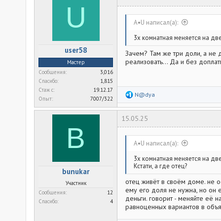
U
A•U написал(а):
3х комнатная меняется на дв
user58
Зачем? Там же три доли, а не 
реализовать... Да и без допла
Мастер
Сообщения
3,016
Спасибо
1,815
Стаж c
19.12.17
Р
N@dya
Опыт
7007/322
е
а
к
15.05.25
ц
B
и
и
:
A•U написал(а):
3х комнатная меняется на дв
Кстати, а где отец?
bunukar
отец живёт в своём доме. не о
Участник
ему его доля не нужна, но он 
Сообщения
12
деньги. говорит - меняйте её н
Спасибо
4
равноценных вариантов в объя