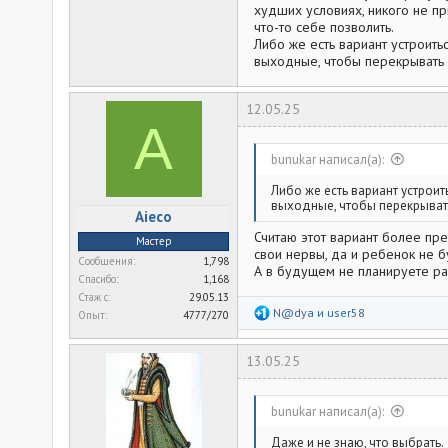
худших условиях, никого не при
что-то себе позволить.
Либо же есть вариант устроить
выходные, чтобы перекрывать а
12.05.25
A
bunukar написал(а):
Либо же есть вариант устроит
выходные, чтобы перекрывать
Aieco
Считаю этот вариант более пре
Мастер
свои нервы, да и ребенок не б
Сообщения
1,798
А в будущем не планируете ра
Спасибо
1,168
Стаж c
29.05.13
Р
N@dya
и
user58
Опыт
4777/270
е
а
к
13.05.25
ц
и
и
:
bunukar написал(а):
Даже и не знаю, что выбрать.