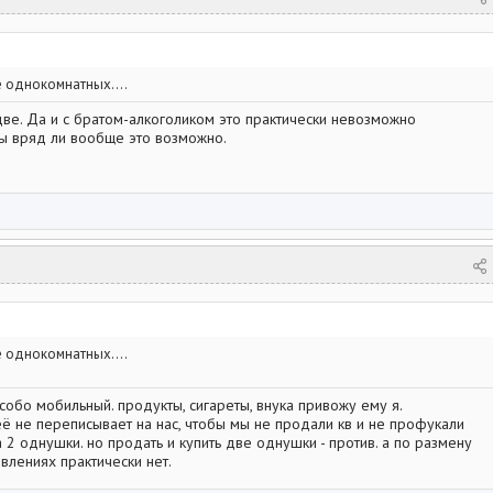
е однокомнатных....
две. Да и с братом-алкоголиком это практически невозможно
ты вряд ли вообще это возможно.
е однокомнатных....
собо мобильный. продукты, сигареты, внука привожу ему я.
её не переписывает на нас, чтобы мы не продали кв и не профукали
а 2 однушки. но продать и купить две однушки - против. а по размену
влениях практически нет.