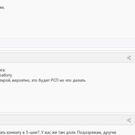
ях.
та:
работу
тирой, вероятно, это будет РСП но что делать
ать комнату в 3-шке?. У вас же там доля. Подозреваю, другие