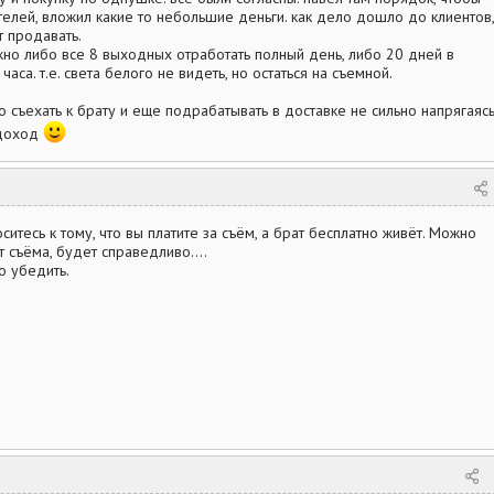
елей, вложил какие то небольшие деньги. как дело дошло до клиентов,
т продавать.
жно либо все 8 выходных отработать полный день, либо 20 дней в
аса. т.е. света белого не видеть, но остаться на съемной.
о съехать к брату и еще подрабатывать в доставке не сильно напрягаясь
.доход
оситесь к тому, что вы платите за съём, а брат бесплатно живёт. Можно
 съёма, будет справедливо....
о убедить.