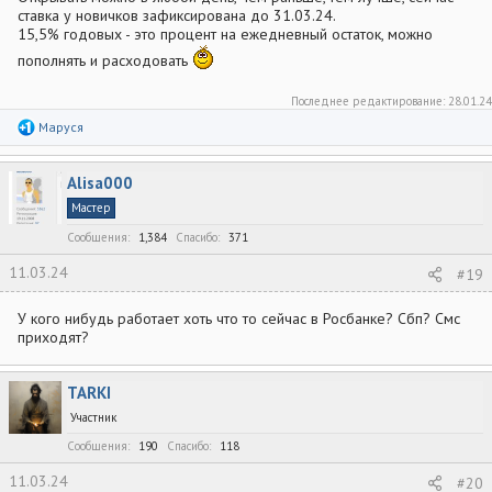
ставка у новичков зафиксирована до 31.03.24.
15,5% годовых - это процент на ежедневный остаток, можно
пополнять и расходовать
Последнее редактирование:
28.01.24
Р
Маруся
е
а
к
Alisa000
ц
и
Мастер
и
:
Сообщения
1,384
Спасибо
371
11.03.24
#19
У кого нибудь работает хоть что то сейчас в Росбанке? Сбп? Смс
приходят?
TARKI
Участник
Сообщения
190
Спасибо
118
11.03.24
#20