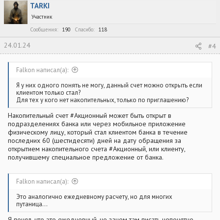
TARKI
Участник
Сообщения
190
Спасибо
118
24.01.24
#4
Falkon написал(а):
Я у них одного понять не могу, данный счет можно открыть если
клиентом только стал?
Для тех у кого нет накопительных, только по приглашению?
Накопительный счет #Акционный может быть открыт в
подразделениях банка или через мобильное приложение
физическому лицу, который стал клиентом банка в течение
последних 60 (шестидесяти) дней на дату обращения за
открытием накопительного счета #Акционный, или клиенту,
получившему специальное предложение от банка.
Falkon написал(а):
Это аналогично ежедневному расчету, но для многих
путаница...
Я понял, что это ежедневный, но зачем там писать непонятно.