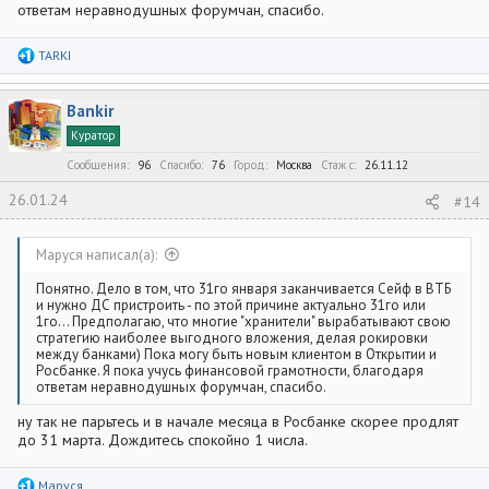
ответам неравнодушных форумчан, спасибо.
Р
TARKI
е
а
к
Bankir
ц
и
Куратор
и
:
Сообщения
96
Спасибо
76
Город
Москва
Стаж c
26.11.12
26.01.24
#14
Маруся написал(а):
Понятно. Дело в том, что 31го января заканчивается Сейф в ВТБ
и нужно ДС пристроить - по этой причине актуально 31го или
1го... Предполагаю, что многие "хранители" вырабатывают свою
стратегию наиболее выгодного вложения, делая рокировки
между банками) Пока могу быть новым клиентом в Открытии и
Росбанке. Я пока учусь финансовой грамотности, благодаря
ответам неравнодушных форумчан, спасибо.
ну так не парьтесь и в начале месяца в Росбанке скорее продлят
до 31 марта. Дождитесь спокойно 1 числа.
Р
Маруся