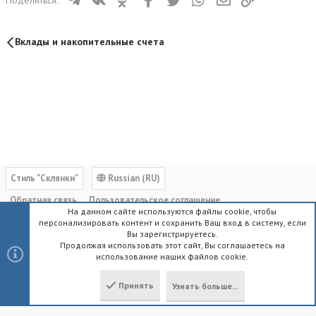
Поделиться:
Вклады и накопительные счета
Cтиль "Склянки"
Russian (RU)
Обратная связь
Пользовательское соглашение
На данном сайте используются файлы cookie, чтобы
Политика конфиденциальности
Помощь
Главная
R
персонализировать контент и сохранить Ваш вход в систему, если
S
Вы зарегистрируетесь.
S
Продолжая использовать этот сайт, Вы соглашаетесь на
использование наших файлов cookie.
®
Community platform by XenForo
© 2010-2023 XenForo Ltd.
|
Style by
ThemeHouse
Принять
Узнать больше...
Локализация от
XenForo.Info
Сверху
Снизу