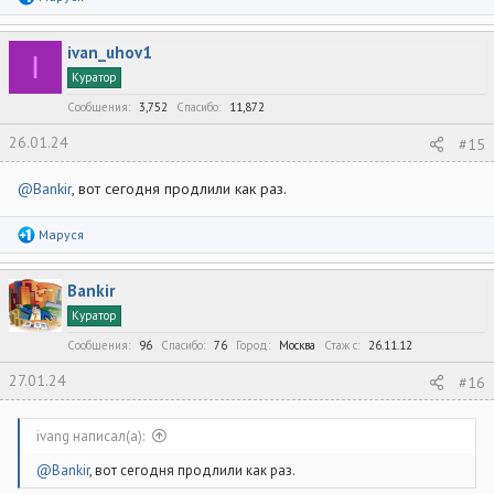
е
а
к
ivan_uhov1
ц
I
и
Куратор
и
:
Сообщения
3,752
Спасибо
11,872
26.01.24
#15
@Bankir
, вот сегодня продлили как раз.
Р
Маруся
е
а
к
Bankir
ц
и
Куратор
и
:
Сообщения
96
Спасибо
76
Город
Москва
Стаж c
26.11.12
27.01.24
#16
ivang написал(а):
@Bankir
, вот сегодня продлили как раз.