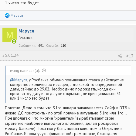
1 число это будет
Р
Маруся
е
а
к
Маруся
ц
М
и
Участник
и
:
Сообщения
691
Спасибо
110
25.01.24
#13
ivang написал(а):
@Маруся
, у Росбанка обычно повышенная ставка действует не
конкретное количество месяцев, а до какой-то определенной
даты, сейчас до 29.02. Необходимо подождать, когда они
продлят эту дату и тогда уже открывать, не принципиально 31
или 1 число это будет
Понятно. Дело в том, что 31го января заканчивается Сейф в ВТБ и
нужно ДС пристроить - по этой причине актуально 31го или 1го...
Предполагаю, что многие "хранители" вырабатывают свою
стратегию наиболее выгодного вложения, делая рокировки
между банками) Пока могу быть новым клиентом в Открытии и
Росбанке. Я пока учусь финансовой грамотности, благодаря