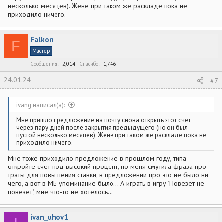
несколько месяцев). Жене при таком же раскладе пока не
приходило ничего.
Falkon
F
Мастер
Сообщения
2,014
Спасибо
1,746
24.01.24
#7
ivang написал(а):
Мне пришло предложение на почту снова открыть этот счет
через пару дней после закрытия предыдущего (но он был
пустой несколько месяцев). Жене при таком же раскладе пока не
приходило ничего.
Мне тоже приходило предложение в прошлом году, типа
откройте счет под высокий процент, но меня смутила фраза про
траты для повышения ставки, в предложении про это не было ни
чего, а вот в МБ упоминание было... А играть в игру "Повезет не
повезет", мне что-то не хотелось...
ivan_uhov1