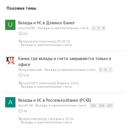
Похожие темы
Вклады и НС в Долинск Банке
U
user26286
Вклады и накопительные счета
2
3
4
60
Gavroche
03.07.26
Вклады и накопительные счета
Банки, где вклады и счета закрываются только в
офисе
Милославский
Вклады и накопительные счета
5
6
7
129
user2025
Вчера в 20:52
Вклады и накопительные счета
Вклады и НС в Россельхозбанке (РСХБ)
A
AlexM-68
Вклады и накопительные счета
165
166
167
3K
Nya
Сегодня в 15:01
Вклады и накопительные счета