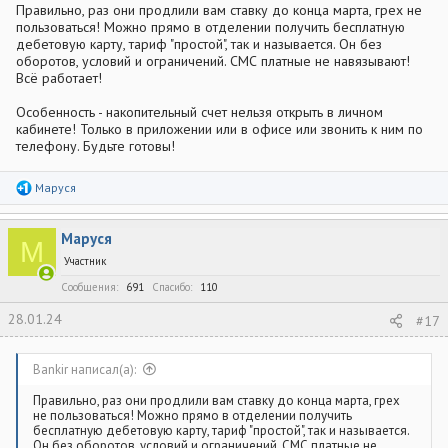
Правильно, раз они продлили вам ставку до конца марта, грех не
пользоваться! Можно прямо в отделении получить бесплатную
дебетовую карту, тариф "простой", так и называется. Он без
оборотов, условий и ограничений. СМС платные не навязывают!
Всё работает!
Особенность - накопительный счет нельзя открыть в личном
кабинете! Только в приложении или в офисе или звонить к ним по
телефону. Будьте готовы!
Р
Маруся
е
а
к
Маруся
ц
М
и
Участник
и
:
Сообщения
691
Спасибо
110
28.01.24
#17
Bankir написал(а):
Правильно, раз они продлили вам ставку до конца марта, грех
не пользоваться! Можно прямо в отделении получить
бесплатную дебетовую карту, тариф "простой", так и называется.
Он без оборотов, условий и ограничений. СМС платные не