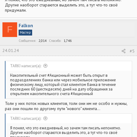
Другие наоборот стараются выделить это, а тут что-то своё
придумали.
Falkon
F
Мастер
Сообщения
2,014
Спасибо
1,746
24.01.24
#5
TARKI написал(а):
Накопительный счет #Акционный может быть открыт в
подразделениях банка или через мобильное приложение
физическому лицу, который стал клиентом банка в течение
последних 60 (шестидесяти) дней на дату обращения за
открытием накопительного счета #Акционный
Толи у них поток новых клиентов, толи они им не особо и нужны,
раз они пошли по другому пути "нового" клиента...
TARKI написал(а):
Я понял, что это ежедневный, но зачем там писать непонятно.
Другие наоборот стараются выделить это, а тут что-то своё