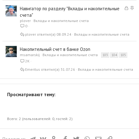
З
З
Навигатор по разделу "Вклады и накопительные
а
а
счета"
к
к
plover
Вклады и накопительные счета
р
р
0
ы
е
plover
08.09.24
Вклады и накопительные счета
т
п
а
л
Накопительный счет в банке Ozon
е
н
msamarskij
Вклады и накопительные счета
103
104
105
о
2K
Emeritus
31.07.26
Вклады и накопительные счета
Просматривают тему:
Всего: 2 (пользователей: 0, гостей: 2)
Телеграм
ВКонтакте
Одноклассники
Facebook
Twitter
WhatsApp
Электронная почта
Ссылка