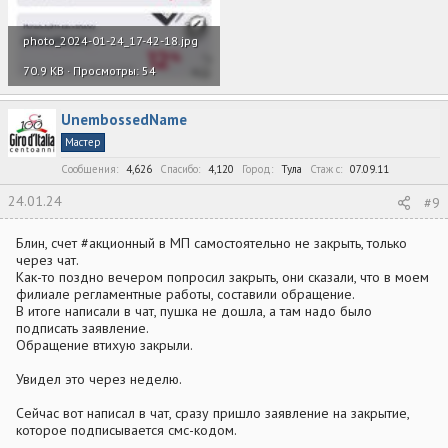
photo_2024-01-24_17-42-18.jpg
70.9 KB · Просмотры: 54
UnembossedName
Мастер
Сообщения
4,626
Спасибо
4,120
Город
Тула
Стаж c
07.09.11
24.01.24
#9
Блин, счет #акционный в МП самостоятельно не закрыть, только
через чат.
Как-то поздно вечером попросил закрыть, они сказали, что в моем
филиале регламентные работы, составили обращение.
В итоге написали в чат, пушка не дошла, а там надо было
подписать заявление.
Обращение втихую закрыли.
Увидел это через неделю.
Сейчас вот написал в чат, сразу пришло заявление на закрытие,
которое подписывается смс-кодом.