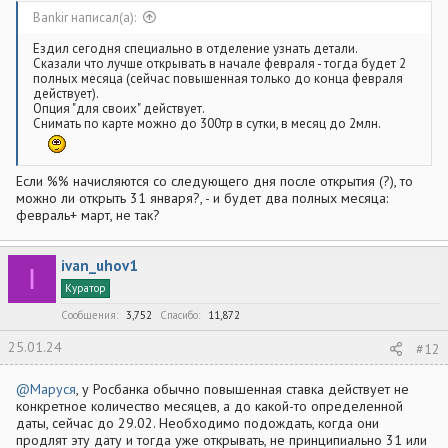
Bankir написал(а):
Ездил сегодня специально в отделение узнать детали.
Сказали что лучше открывать в начале февраля - тогда будет 2
полных месяца (сейчас повышенная только до конца февраля
действует).
Опция "для своих" действует.
Снимать по карте можно до 300тр в сутки, в месяц до 2млн.
Если %% начисляются со следующего дня после открытия (?), то
можно ли открыть 31 января?, - и будет два полных месяца:
февраль+ март, не так?
ivan_uhov1
I
Куратор
Сообщения
3,752
Спасибо
11,872
25.01.24
#12
@Маруся
, у Росбанка обычно повышенная ставка действует не
конкретное количество месяцев, а до какой-то определенной
даты, сейчас до 29.02. Необходимо подождать, когда они
продлят эту дату и тогда уже открывать, не принципиально 31 или