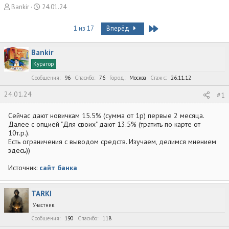
А
Д
Bankir
24.01.24
в
а
т
т
Last
1 из 17
Вперёд
о
а
р
н
Bankir
т
а
е
ч
Куратор
м
а
Сообщения
96
Спасибо
76
Город
Москва
Стаж c
26.11.12
ы
л
а
24.01.24
#1
Сейчас дают новичкам 15.5% (сумма от 1р) первые 2 месяца.
Далее с опцией "Для своих" дают 13.5% (тратить по карте от
10т.р.).
Есть ограничения с выводом средств. Изучаем, делимся мнением
здесь))
Источник:
сайт банка
TARKI
Участник
Сообщения
190
Спасибо
118