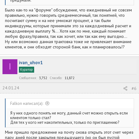
придумали.
Было как-то на "форуме" обсуждение, что ежедневный не совсем
правильно, нужно говорить среднемесячный, так понятней, что
посчитают сумму и на нее умножат процент, а так были
индивидуумы, которые принимали это за каждодневный расчет и
каждодневную выплату %... Хотя как по мне, каждый понимает
любую фразу/правила, так как хочет, или так как ему выгодно...
Ну или возможно данная трактовка тоже не привлекает внимание
клиентов, и они обходят стороной банк, как и планировалось!?
ivan_uhov1
I
Куратор
Сообщения
3,752
Спасибо
11,872
24.01.24
#6
Falkon написал(а):
Я у них одного понять не могу, данный счет можно открыть если
клиентом только стал?
Для тех у кого нет накопительных, только по приглашению?
Мне пришло предложение на почту снова открыть этот счет через
пару дней после закрытия предыдущего (но он был пустой