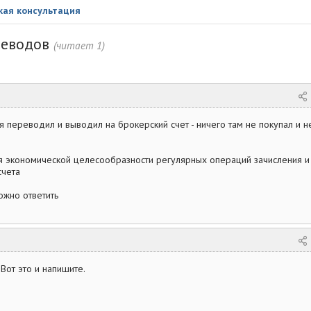
ая консультация
реводов
(читает 1)
я переводил и выводил на брокерский счет - ничего там не покупал и н
я экономической целесообразности регулярных операций зачисления и
счета
ожно ответить
 Вот это и напишите.