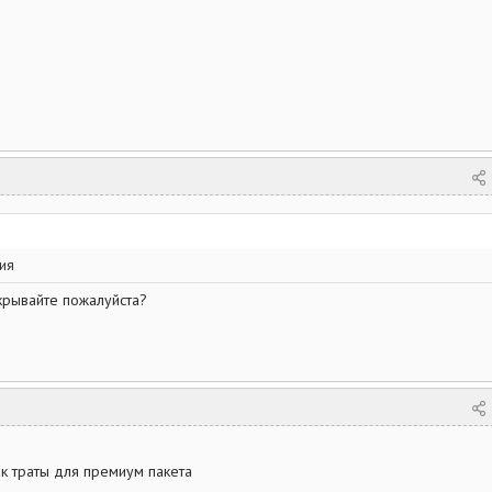
ия
крывайте пожалуйста?
ак траты для премиум пакета