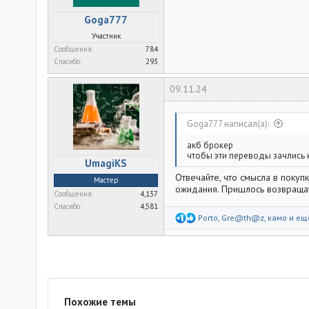
Goga777
Участник
Сообщения
784
Спасибо
293
09.11.24
Goga777 написал(а):
акб брокер
чтобы эти переводы зачлись 
UmagiKS
Отвечайте, что смысла в покуп
Мастер
ожидания. Пришлось возвращать
Сообщения
4,137
Спасибо
4,581
Р
Porto
,
Gre@th@z
,
камо
и ещ
е
а
к
ц
и
и
:
Похожие темы