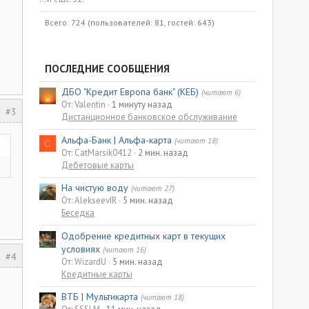
Всего: 724 (пользователей: 81, гостей: 643)
ПОСЛЕДНИЕ СООБЩЕНИЯ
ДБО "Кредит Европа банк" (КЕБ)
(читают 6)
От: Valentin
1 минуту назад
#3
Дистанционное банковское обслуживание
Альфа-Банк | Альфа-карта
(читают 18)
C
От: CatMarsik0412
2 мин. назад
Дебетовые карты
На чистую воду
(читают 27)
От: AlekseevIR
5 мин. назад
Беседка
Одобрение кредитных карт в текущих
условиях
(читают 16)
#4
От: WizardU
5 мин. назад
Кредитные карты
ВТБ | Мультикарта
(читают 18)