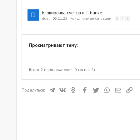
Блокировка счетов в Т банке
D
dual
03.11.25
Конфликтные ситуации
6
7
8
Просматривают тему:
Всего: 2 (пользователей: 0, гостей: 2)
Телеграм
ВКонтакте
Одноклассники
Facebook
Twitter
WhatsApp
Электрон
Ссы
Поделиться: