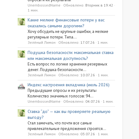
UnembossedName
Обновлено:
Вторник в 19:42
1 мин.
Какие мелкие финансовые потери у вас
оказались самыми дорогими?
Хочу обсудить не крупные ошибки, а мелкие
регулярные потери. Типа...
Зелёный Лимон
Обновлено:
17.07.26
1 мин.
Подушка безопасности: максимальная ставка
или максимальная доступность?
Есть вопрос по логике хранения резервных
денег. Подушка безопасности...
Зелёный Лимон
Обновлено:
10.07.26
1 мин.
Индекс настроения вкладчика (июль 2026)
Предыдущие опросы и их результаты
Количество значимых голосов: 94...
UnembossedName
Обновлено:
04.07.26
1 мин.
Ставка “до” — как вы проверяете реальную
выгоду?
Стал замечать, что почти все самые
привлекательные предложения строятся...
Зелёный Лимон
Обновлено:
03.07.26
1 мин.