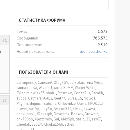
СТАТИСТИКА ФОРУМА
Темы
1,572
Сообщения
785,575
#1
Пользователи
9,310
Новый пользователь
leoniatkachenko
е
ПОЛЬЗОВАТЕЛИ ОНЛАЙН
Банкирёнок
Савелий
OlegSGV
persofan
Гена Умов
тапки
tgaiva
WizardU
камо
XaMM
Walter White
RVladimir
Alex85
sbn81
Struzhkin
ConanRus
Ramilh
15551
CatMarsik0412
fleet77
iyuras
L S
NoGo1
#2
Pilgrim
zbignich
sa6cina
Chikovidze
Olivia
ПРОКЭШ
plover
Бамбр
Jellyflo
Avalon812
Elviza
svsava
banki_banki
Юлияspb
Devonrex
Bankov
Brownie
dnk700oo
Alexzimov
Gal
AlexSpb
dasic123
sss67
Cheetah
SSSLM
Chaika1566
Sched
...и ещё 31.