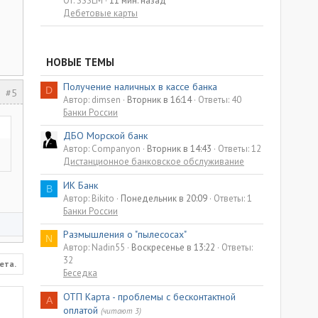
От: SSSLM
11 мин. назад
Дебетовые карты
НОВЫЕ ТЕМЫ
Получение наличных в кассе банка
D
#5
Автор: dimsen
Вторник в 16:14
Ответы: 40
Банки России
ДБО Морской банк
Автор: Companyon
Вторник в 14:43
Ответы: 12
Дистанционное банковское обслуживание
ИК Банк
B
Автор: Bikito
Понедельник в 20:09
Ответы: 1
Банки России
Размышления о "пылесосах"
N
Автор: Nadin55
Воскресенье в 13:22
Ответы:
32
ета.
Беседка
ОТП Карта - проблемы с бесконтактной
A
оплатой
(читают 3)