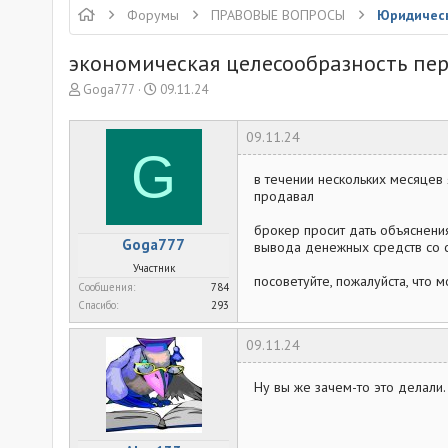
Форумы
ПРАВОВЫЕ ВОПРОСЫ
Юридическ
экономическая целесообразность пе
А
Д
Goga777
09.11.24
в
а
т
т
09.11.24
о
а
G
р
н
т
а
в течении нескольких месяцев 
продавал
е
ч
м
а
брокер просит дать объяснени
ы
л
Goga777
вывода денежных средств со 
а
Участник
посоветуйте, пожалуйста, что м
Сообщения
784
Спасибо
293
09.11.24
Ну вы же зачем-то это делали.