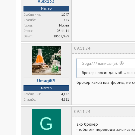
Alex133
Мастер
Сообщения
1,047
Спасибо
723
Город
Москва
Стаж c
03.11.11
Опыт
10537/459
09.11.24
Goga777 написал(а):
брокер просит дать объяснен
UmagiKS
брокер какой платформы, не с
Мастер
Сообщения
4,137
Спасибо
4,581
09.11.24
G
акб брокер
чтобы эти переводы зачлись к