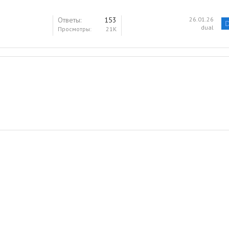
Ответы
153
26.01.26
dual
Просмотры
21K
ная почта
лка