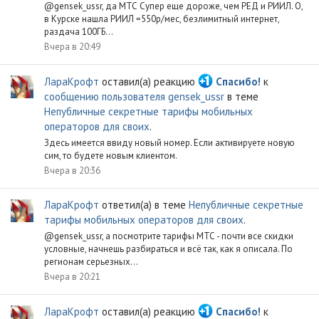
@gensek_ussr, да МТС Супер еще дороже, чем РЕД и РИИЛ. О,
в Курске нашла РИИЛ =550р/мес, безлимитный интернет,
раздача 100ГБ...
Вчера в 20:49
ЛараКрофт
оставил(а) реакцию
Спасибо!
к
сообщению пользователя gensek_ussr
в теме
Непубличные секретные тарифы мобильных
операторов для своих
.
Здесь имеется ввиду новый номер. Если активируете новую
сим, то будете новым клиентом.
Вчера в 20:36
ЛараКрофт
ответил(а) в теме
Непубличные секретные
тарифы мобильных операторов для своих
.
@gensek_ussr, а посмотрите тарифы МТС - почти все скидки
условные, начнешь разбираться и всё так, как я описала. По
регионам серьезных...
Вчера в 20:21
ЛараКрофт
оставил(а) реакцию
Спасибо!
к