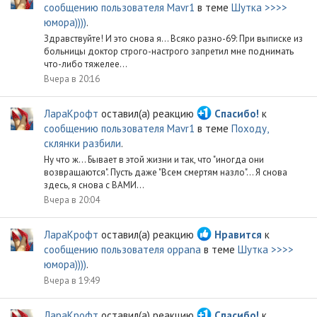
сообщению пользователя Mavr1
в теме
Шутка >>>>
юмора))))
.
Здравствуйте! И это снова я... Всяко разно-69: При выписке из
больницы доктор строго-настрого запретил мне поднимать
что-либо тяжелее...
Вчера в 20:16
ЛараКрофт
оставил(а) реакцию
Спасибо!
к
сообщению пользователя Mavr1
в теме
Походу,
склянки разбили
.
Ну что ж... Бывает в этой жизни и так, что "иногда они
возвращаются". Пусть даже "Всем смертям назло"... Я снова
здесь, я снова с ВАМИ...
Вчера в 20:04
ЛараКрофт
оставил(а) реакцию
Нравится
к
сообщению пользователя oppana
в теме
Шутка >>>>
юмора))))
.
Вчера в 19:49
ЛараКрофт
оставил(а) реакцию
Спасибо!
к