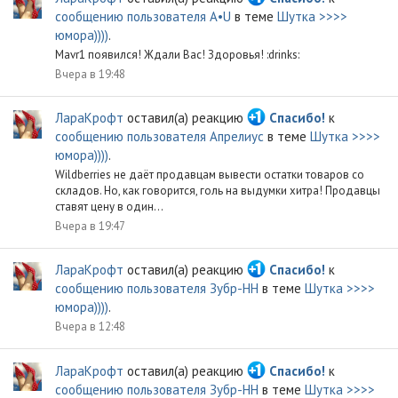
сообщению пользователя A•U
в теме
Шутка >>>>
юмора))))
.
Mavr1 появился! Ждали Вас! Здоровья! :drinks:
Вчера в 19:48
ЛараКрофт
оставил(а) реакцию
Спасибо!
к
сообщению пользователя Апрелиус
в теме
Шутка >>>>
юмора))))
.
Wildberries не даёт продавцам вывести остатки товаров со
складов. Но, как говорится, голь на выдумки хитра! Продавцы
ставят цену в один...
Вчера в 19:47
ЛараКрофт
оставил(а) реакцию
Спасибо!
к
сообщению пользователя Зубр-НН
в теме
Шутка >>>>
юмора))))
.
Вчера в 12:48
ЛараКрофт
оставил(а) реакцию
Спасибо!
к
сообщению пользователя Зубр-НН
в теме
Шутка >>>>