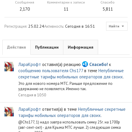
Сообщения
Комментарии к записи
Спасибо
2,170
11
5,811
Регистрация
25.02.24
Активность
Сегодня в 16:51
Найти
Действия
Публикации
Информация
ЛараКрофт
оставил(а) реакцию
Спасибо!
к
сообщению пользователя Chs177
в теме
Непубличные
секретные тарифы мобильных операторов для своих
.
Это для нового номера МТС. Раньше предложение по
удержанию не появляется. Именно так.
Сегодня в 10:50
ЛараКрофт
ответил(а) в теме
Непубличные секретные
тарифы мобильных операторов для своих
.
@Chs177, 1) надо завтра использовать симку 25г. на 1700р
(авг-сент-окт) - для Крыма МТС лучше. 2) следующая симка