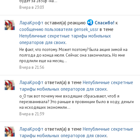
будет за 2850р -на...
Вчера в 23:03
ЛараКрофт
оставил(а) реакцию
Спасибо!
к
сообщению пользователя gensek_ussr
в теме
Непубличные секретные тарифы мобильных
операторов для своих
.
Не факт, что поэтому. Может поэтому? Была акция зимой на
полгода до конца июля. Сейчас она закончилась. Но мне
продлили еще на месяц...
Вчера в 21:56
ЛараКрофт
ответил(а) в теме
Непубличные секретные
тарифы мобильных операторов для своих
.
o_O так вот почему мне входящие сбрасывают, чтоб я
перезванивала? Это раньше в провинции было в ходу, деньги
на исходящих экономили...
Вчера в 21:39
ЛараКрофт
ответил(а) в теме
Непубличные секретные
тарифы мобильных операторов для своих
.