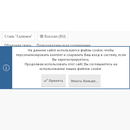
Cтиль "Склянки"
Russian (RU)
Обратная связь
Пользовательское соглашение
На данном сайте используются файлы cookie, чтобы
Политика конфиденциальности
Помощь
Главная
R
персонализировать контент и сохранить Ваш вход в систему, если
S
Вы зарегистрируетесь.
S
Продолжая использовать этот сайт, Вы соглашаетесь на
использование наших файлов cookie.
®
Community platform by XenForo
© 2010-2023 XenForo Ltd.
|
Style by
ThemeHouse
Принять
Узнать больше...
Локализация от
XenForo.Info
Сверху
Снизу