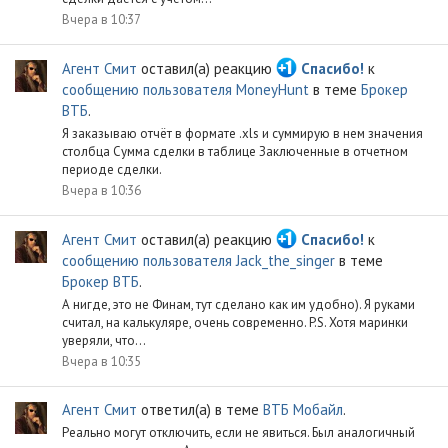
Вчера в 10:37
Агент Смит
оставил(а) реакцию
Спасибо!
к
сообщению пользователя MoneyHunt
в теме
Брокер
ВТБ
.
Я заказываю отчёт в формате .xls и суммирую в нем значения
столбца Сумма сделки в таблице Заключенные в отчетном
периоде сделки.
Вчера в 10:36
Агент Смит
оставил(а) реакцию
Спасибо!
к
сообщению пользователя Jack_the_singer
в теме
Брокер ВТБ
.
А нигде, это не Финам, тут сделано как им удобно). Я руками
считал, на калькуляре, очень современно. P.S. Хотя маринки
уверяли, что...
Вчера в 10:35
Агент Смит
ответил(а) в теме
ВТБ Мобайл
.
Реально могут отключить, если не явиться. Был аналогичный