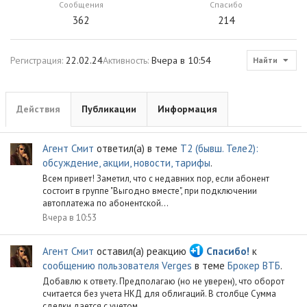
Сообщения
Спасибо
362
214
Регистрация
22.02.24
Активность
Вчера в 10:54
Найти
Действия
Публикации
Информация
Агент Смит
ответил(а) в теме
Т2 (бывш. Теле2):
обсуждение, акции, новости, тарифы
.
Всем привет! Заметил, что с недавних пор, если абонент
состоит в группе "Выгодно вместе", при подключении
автоплатежа по абонентской...
Вчера в 10:53
Агент Смит
оставил(а) реакцию
Спасибо!
к
сообщению пользователя Verges
в теме
Брокер ВТБ
.
Добавлю к ответу. Предполагаю (но не уверен), что оборот
считается без учета НКД для облигаций. В столбце Сумма
сделки дается с учетом...