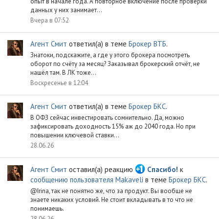
опыт в начале года. А повторное включение после проверки
данных у них занимает...
Вчера в 07:52
Агент Смит
ответил(а) в теме
Брокер ВТБ
.
Знатоки, подскажите, а где у этого брокера посмотреть
оборот по счёту за месяц? Заказывал брокерский отчёт, не
нашёл там. В ЛК тоже...
Воскресенье в 12:04
Агент Смит
ответил(а) в теме
Брокер БКС
.
В ОФЗ сейчас инвестировать сомнительно. Да, можно
зафиксировать доходность 15% аж до 2040 года. Но при
повышении ключевой ставки...
28.06.26
Агент Смит
оставил(а) реакцию
Спасибо!
к
сообщению пользователя Makaveli
в теме
Брокер БКС
.
@Irina, так не понятно же, что за продукт. Вы вообще не
знаете никаких условий. Не стоит вкладывать в то что не
понимаешь.
28.06.26