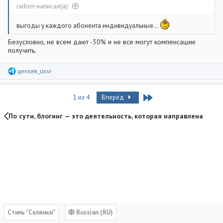
:
radom написал(а):
выгоды у каждого абонента индивидуальные...
Безусловно, не всем дают -30% и не все могут компенсацию
получить.
Р
gensek_ussr
е
а
к
Last
1 из 4
Вперёд
ц
и
и
По сути, блогинг — это деятельность, которая направлена на 
:
Cтиль "Склянки"
Russian (RU)