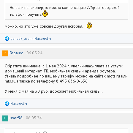
Но если пенсионер, то можно компенсацию 275р за городской
телефон получить.
можно, но это уже совсем другая история...
Р
gensek_ussr
и
НиколАИч
е
а
к
Гермес
06.05.24
Г
ц
и
и
Обратите внимание, с 1 мая 2024 г. увеличилась плата за услуги:
:
домашний интернет, ТВ, мобильная связь и аренда роутера.
Узнать подробнее по вашему тарифу можно на сайтах mgts.ru или
mts.ru,а также по телефону 8 495 636-0-636.
У меня с мая на 30 руб. дорожает мобильная связь...
Р
НиколАИч
е
а
к
user58
06.05.24
U
ц
и
и
: