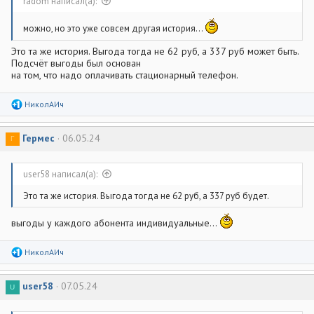
radom написал(а):
можно, но это уже совсем другая история...
Это та же история. Выгода тогда не 62 руб, а 337 руб может быть.
Подсчёт выгоды был основан
на том, что надо оплачивать стационарный телефон.
Р
НиколАИч
е
а
к
Гермес
06.05.24
Г
ц
и
и
:
user58 написал(а):
Это та же история. Выгода тогда не 62 руб, а 337 руб будет.
выгоды у каждого абонента индивидуальные...
Р
НиколАИч
е
а
к
user58
07.05.24
U
ц
и
и