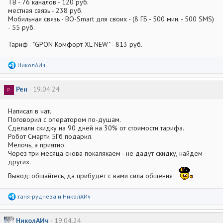
ТВ - 76 каналов - 120 руб.
местная связь - 238 руб.
Мобильная связь - ВО-Smart для своих - (8 ГБ - 500 мин. - 500 SMS)
- 55 руб.
Тариф - "GPON Комфорт XL NEW" - 813 руб.
Р
НиколАИч
е
а
к
Рен
19.04.24
Р
ц
и
и
Написал в чат.
:
Поговорил с оператором по-душам.
Сделали скидку на 90 дней на 30% от стоимости тарифа.
Робот Смарти 5Гб подарил.
Мелочь, а приятно.
Через три месяца снова покалякаем - не дадут скидку, найдем
других.
Вывод: общайтесь, да прибудет с вами сила общения
Р
таня-руднева
и
НиколАИч
е
а
к
НиколАИч
19.04.24