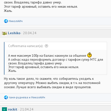
своих. Владелец тарифа давно умер.
Этот тариф архивный, оставить его никак нельзя.
Жаль.
Р
НиколАИч
е
а
к
Leshiko
20.04.24
ц
и
и
:
Coffeemania написал(а):
А мне максимум 100р на баланс накинули за общение
А сейчас надо переоформить договор с тарифом супер МТС для
своих. Владелец тарифа давно умер.
Этот тариф архивный, оставить его никак нельзя.
Жаль.
Ну коль такое дело, то скажите, что собираетесь уходить к
другому оператору. Можно выбить скидки, в т.ч. на постоянной
основе. Лучше всего выбивать скидки в виде процентов.
Р
таня-руднева
и
НиколАИч
е
а
к
rockit
21.04.24
R
ц