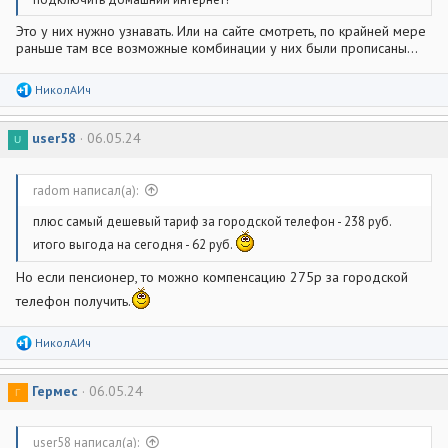
Это у них нужно узнавать. Или на сайте смотреть, по крайней мере
раньше там все возможные комбинации у них были прописаны...
Р
НиколАИч
е
а
к
user58
06.05.24
U
ц
и
и
:
radom написал(а):
плюс самый дешевый тариф за городской телефон - 238 руб.
итого выгода на сегодня - 62 руб.
Но если пенсионер, то можно компенсацию 275р за городской
телефон получить.
Р
НиколАИч
е
а
к
Гермес
06.05.24
Г
ц
и
и
:
user58 написал(а):