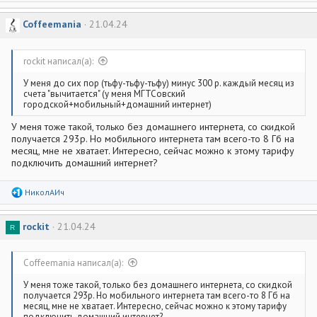
а
к
Coffeemania
21.04.24
ц
и
и
:
rockit написал(а):
У меня до сих пор (тьфу-тьфу-тьфу) минус 300 р. каждый месяц из
счета "вычитается" (у меня МГТСовский
городской+мобильный+домашний интернет)
У меня тоже такой, только без домашнего интернета, со скидкой
получается 293р. Но мобильного интернета там всего-то 8 Гб на
месяц, мне не хватает. Интересно, сейчас можно к этому тарифу
подключить домашний интернет?
Р
НиколАИч
е
а
к
rockit
21.04.24
R
ц
и
и
:
Coffeemania написал(а):
У меня тоже такой, только без домашнего интернета, со скидкой
получается 293р. Но мобильного интернета там всего-то 8 Гб на
месяц, мне не хватает. Интересно, сейчас можно к этому тарифу
подключить домашний интернет?