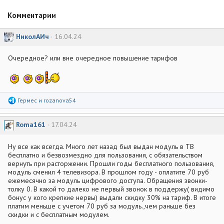
Комментарии
НиколАИч
16.04.24
Очередное? или вне очередное повышение тарифов
Р
Гермес
и
rozanova54
е
а
к
Roma161
17.04.24
ц
и
и
Ну все как всегда. Много лет назад был выдан модуль в ТВ
:
бесплатно и безвозмездно для пользования, с обязательством
вернуть при расторжении. Прошли годы бесплатного пользования,
модуль сменил 4 телевизора. В прошлом году - оплатите 70 руб
ежемесячно за модуль цифрового доступа. Обращения звонки-
толку 0. В какой то далеко не первый звонок в поддержу( видимо
бонус у кого крепкие нервы) выдали скидку 30% на тариф. В итоге
платим меньше с учетом 70 руб за модуль.,чем раньше без
скидки и с бесплатным модулем.