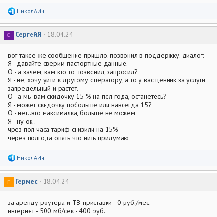
Р
НиколАИч
е
а
к
СергейЯ
18.04.24
С
ц
и
и
вот такое же сообщение пришло. позвонил в поддержку. диалог:
:
Я - давайте сверим паспортные данные.
О - а зачем, вам кто то позвонил, запросил?
Я - не, хочу уйти к другому оператору, а то у вас ценник за услуги
запредельный и растет.
О - а мы вам скидочку 15 % на пол года, останетесь?
Я - может скидочку побольше или навсегда 15?
О - нет..это максималка, больше не можем
Я - ну ок..
чрез пол часа тариф снизили на 15%
через полгода опять что нить придумаю
Р
НиколАИч
е
а
к
Гермес
18.04.24
Г
ц
и
и
за аренду роутера и ТВ-приставки - 0 руб./мес.
:
интернет - 500 мб/сек - 400 руб.