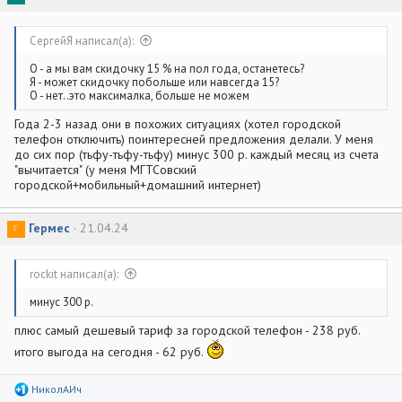
и
и
:
СергейЯ написал(а):
О - а мы вам скидочку 15 % на пол года, останетесь?
Я - может скидочку побольше или навсегда 15?
О - нет..это максималка, больше не можем
Года 2-3 назад они в похожих ситуациях (хотел городской
телефон отключить) поинтересней предложения делали. У меня
до сих пор (тьфу-тьфу-тьфу) минус 300 р. каждый месяц из счета
"вычитается" (у меня МГТСовский
городской+мобильный+домашний интернет)
Гермес
21.04.24
Г
rockit написал(а):
минус 300 р.
плюс самый дешевый тариф за городской телефон - 238 руб.
итого выгода на сегодня - 62 руб.
Р
НиколАИч
е