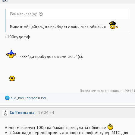
ц
и
и
:
Рен написал(а):
Вывод: общайтесь, да прибудет с вами сила общения
+100пудофф
>>>> "да прибудет с вами сила" (с).
Последнее редактирование:
19.04.24
Р
alvi_kos
,
Гермес
и
Рен
е
а
к
Coffeemania
19.04.24
ц
и
и
:
А мне максимум 100р на баланс накинули за общение
А сейчас надо переоформить договор с тарифом супер МТС для