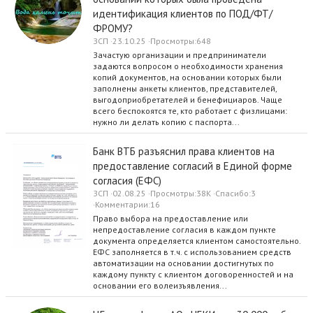
идентификация клиентов по ПОД/ФТ/
ФРОМУ?
ЗСП
23.10.25
Просмотры
648
Зачастую организации и предприниматели
задаются вопросом о необходимости хранения
копий документов, на основании которых были
заполнены анкеты клиентов, представителей,
выгодоприобретателей и бенефициаров. Чаще
всего беспокоятся те, кто работает с физлицами:
нужно ли делать копию с паспорта...
Банк ВТБ разъяснил права клиентов на
предоставление согласий в Единой форме
согласия (ЕФС)
ЗСП
02.08.25
Просмотры
38K
Спасибо
3
Комментарии
16
Право выбора на предоставление или
непредоставление согласия в каждом пункте
документа определяется клиентом самостоятельно.
ЕФС заполняется в т.ч. с использованием средств
автоматизации на основании достигнутых по
каждому пункту с клиентом договоренностей и на
основании его волеизъявления...