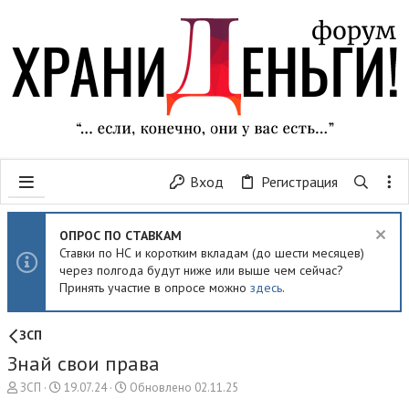
Вход
Регистрация
ОПРОС ПО СТАВКАМ
Ставки по НС и коротким вкладам (до шести месяцев)
через полгода будут ниже или выше чем сейчас?
Принять участие в опросе можно
здесь
.
ЗСП
Знай свои права
А
Д
ЗСП
19.07.24
Обновлено
02.11.25
в
а