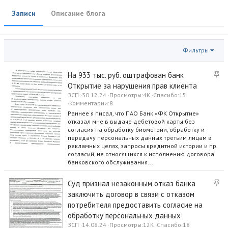
т
т
Записи
Описание блога
о
а
р
с
о
з
Фильтры
д
а
н
З
На 933 тыс. руб. оштрафован банк
и
а
Открытие за нарушения прав клиента
я
к
ЗСП
30.12.24
Просмотры
4K
Спасибо
15
р
Комментарии
8
е
Раннее я писал, что ПАО Банк «ФК Открытие»
отказал мне в выдаче дебетовой карты без
п
согласия на обработку биометрии, обработку и
л
передачу персональных данных третьим лицам в
е
рекламных целях, запросы кредитной истории и пр.
н
согласий, не относящихся к исполнению договора
о
банковского обслуживания...
З
Суд признал незаконным отказ банка
а
заключить договор в связи с отказом
к
потребителя предоставить согласие на
р
обработку персональных данных
е
ЗСП
14.08.24
Просмотры
12K
Спасибо
18