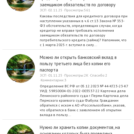
заемщиком обязательств по договору
ЗСП
02.11.25
Просмотры
561
Каковы последствия для кредитного договора при
наступлении указанных в ч.6 ст.13 Закона № 353-
ФЗ обстоятельств, определяющих случаи, когда
кредитор не вправе требовать исполнения
заемщиком обязательств по договору
потребительского кредита (займа)? Напомним, что
с 1 марта 2025 г. вступил в силу...
Можно ли открыть банковский вклад в
пользу третьего лица без копии его
паспорта
ЗСП
01.11.25
Просмотры
2K
Спасибо
2
Комментарии
3
Определение ВС РФ от 05.12.2023 № 44-КГ23-23-К7
УИД: 59RS0004-01-2022-003537-22 Карточка дела
Ленинского районного суда г.Перми Карточка дела
Пермского краевого суда Фабула: Гражданин
обратился с иском к АО «Россельхозбанк», указав,
что обратился в банк с заявлением об открытии
вклада в пользу...
Нужно ли хранить копии документов, на
основании которых была проведена