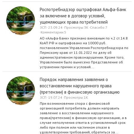
Роспотребнадзор оштрафовал Альфа-Банк
за включение в договор условий,
ущемляющих права потребителей
ЗСП
23.09.24
Просмотры
3K
Спасибо
7
Комментарии
5
АО «Альфа-Банк» признано виновным по ч.2 ст.14.8
КоАП РФ и оштрафовано на 10000 руб.
постановлением Управления Роспотребнадзора по
Пермскому краю от 11.01.2022 по делу об
административном правонарушении. Кроме того,
Управлением было вынесено Представление об
устранении причин и условий...
Порядок направления заявления о
восстановлении нарушенного права
(претензии) в финансовую организацию
ЗСП
19.07.24
Просмотры
1K
При возникновении спора с финансовой
организацией потребитель должен направить
заявление о восстановлении нарушенного
права(претензию) в финансовую организацию, а в
случае неполучения ответа в установленный срок
либо при полном или частичном отказе в
удовлетворении требований, обратиться за...