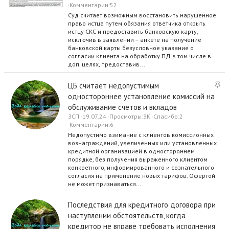
п
Комментарии
52
л
Суд считает возможным восстановить нарушенное
е
право истца путем обязания ответчика открыть
н
истцу СКС и предоставить банковскую карту,
исключив в заявлении – анкете на получение
о
банковской карты безусловное указание о
согласии клиента на обработку ПД в том числе в
доп. целях, предоставив...
З
ЦБ считает недопустимым
а
одностороннее установление комиссий на
к
обслуживание счетов и вкладов
р
ЗСП
19.07.24
Просмотры
3K
Спасибо
2
е
Комментарии
6
п
Недопустимо взимание с клиентов комиссионных
л
вознаграждений, увеличенных или установленных
кредитной организацией в одностороннем
е
порядке, без получения выраженного клиентом
н
конкретного, информированного и сознательного
о
согласия на применение новых тарифов. Офертой
не может признаваться...
Последствия для кредитного договора при
наступлении обстоятельств, когда
кредитор не вправе требовать исполнения