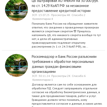
ЦБ оштрафовал АО «НБКИ» на 30 000 руб.
по ст. 14.29 КоАП РФ за незаконное
предоставление кредитной истории
ЗСП
13.07.25
Просмотры
4K
Спасибо
2
Комментарии
4
Поначалу Банк России на обращение заявителя
ответил, что сведения о проведенных проверках
являются секретным секретом 🙊 Пришлось
напомнить ЦБ, что никакого секрета вообще-то тут
нет, и дела об административных
правонарушениях подлежат открытому
рассмотрению (ч. 1 ст. 24.3 КоАП РФ), за...
Роскомнадзор и Банк России разъяснили
требования к обработке персональных
данных граждан финансовыми
организациями
ЗСП
30.11.24
Просмотры
2K
Спасибо
6
Комментарии
1
Договор является сам по себе основанием для
обработки ПД. Следует запрашивать отдельное
согласие на обработку биометрических данных, а
также для продвижения товаров, работ и услуг.
Гражданин должен четко понимать, кому
предоставляется согласие и данные, в каких целях.