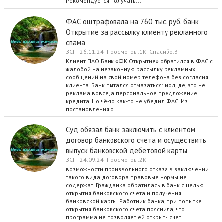
Рекомендуется получать...
ФАС оштрафовала на 760 тыс. руб. банк
Открытие за рассылку клиенту рекламного
спама
ЗСП
26.11.24
Просмотры
1K
Спасибо
3
Клиент ПАО Банк «ФК Открытие» обратился в ФАС с
жалобой на незаконную рассылку рекламных
сообщений на свой номер телефона без согласия
клиента. Банк пытался отмазаться: мол, де, это не
реклама вовсе, а персональное предложение
кредита. Но чё-то как-то не убедил ФАС. Из
постановления о...
Суд обязал банк заключить с клиентом
договор банковского счета и осуществить
выпуск банковской дебетовой карты
ЗСП
24.09.24
Просмотры
2K
возможности произвольного отказа в заключении
такого вида договора правовые нормы не
содержат. Гражданка обратилась в банк с целью
открытия банковского счета и получения
банковской карты. Работник банка, при попытке
открытия банковского счета пояснила, что
программа не позволяет ей открыть счет...