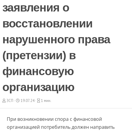
заявления о
восстановлении
нарушенного права
(претензии) в
финансовую
организацию
А
Д
В
ЗСП
19.07.24
1 мин.
в
а
р
т
т
е
о
а
м
При возникновении спора с финансовой
р
с
я
организацией потребитель должен направить
о
ч