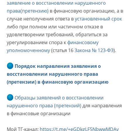
з
т
заявление о восстановлении нарушенного
д
е
права(претензию)
в финансовую организацию, а в
а
н
н
и
случае неполучения ответа в
установленный срок
и
я
либо при полном или частичном отказе в
я
удовлетворении требований, обратиться за
урегулированием спора к
финансовому
уполномоченному
(статья 16
Закона № 123-ФЗ
).
Порядок направления заявления о
восстановлении нарушенного права
(претензии) в финансовую организацию
Образцы заявлений о восстановлении
нарушенного права (претензий)
для направления
в финансовые организации
Мой ТГ-канал:
https://t.me/+eGDkgLF5NbwwMDAy