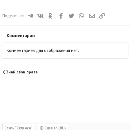
Телеграм
ВКонтакте
Одноклассники
Facebook
Twitter
WhatsApp
Электронная почта
Ссылка
Поделиться:
Комментарии
Комментариев для отображения нет.
Знай свои права
Cтиль "Склянки"
Russian (RU)