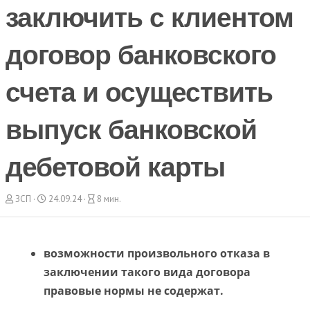
заключить с клиентом
договор банковского
счета и осуществить
выпуск банковской
дебетовой карты
А
Д
В
ЗСП
24.09.24
8 мин.
в
а
р
т
т
е
о
а
м
р
с
я
возможности произвольного отказа в
о
ч
заключении такого вида договора
з
т
д
е
правовые нормы не содержат.
а
н