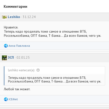
и
:
Комментарии
Leshiko
31.12.24
Нравится.
Теперь надо проделать тоже самое в отношении: ВТБ,
Россельхозбанка, ОПТ банка, Т-Банка... Да всех банков, чего уж.
Р
Анна Павловна
е
а
к
ЗСП
02.01.25
ц
и
и
:
Leshiko написал(а):
Теперь надо проделать тоже самое в отношении: ВТБ,
Россельхозбанка, ОПТ банка, Т-Банка... Да всех банков, чего уж.
Любой так может.
Р
ICEiNet
е
а
к