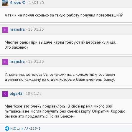
Игорь Ф
17.01.25
ц
и
и
я так и не понял сколько за такую работу получил потерпевший?
:
hransha
18.01.25
H
Многие банки при выдаче карты требуют видеосъемку лица.
Это законно?
hransha
18.01.25
H
И, конечно, хотелось бы ознакомитьс с конкретным составом
деяний по каждому из 6 дел, которые были вменены банку.
olga45
18.01.25
O
Мне тоже это очень понравилось! В свое время много раз
пыталась и не могла получить без съемки карту Открытия. Хорошо
бы все это проделать с Почта Банком.
Р
N@tty
и
APK12345
е