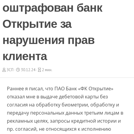
оштрафован банк
Открытие за
нарушения прав
клиента
А
Д
В
ЗСП
30.12.24
2 мин.
в
а
р
т
т
е
о
а
м
Раннее я писал, что ПАО Банк «ФК Открытие»
р
с
я
отказал мне в выдаче дебетовой карты без
о
ч
з
т
согласия на обработку биометрии, обработку и
д
е
передачу персональных данных третьим лицам в
а
н
н
и
рекламных целях, запросы кредитной истории и
и
я
пр. согласий, не относящихся к исполнению
я