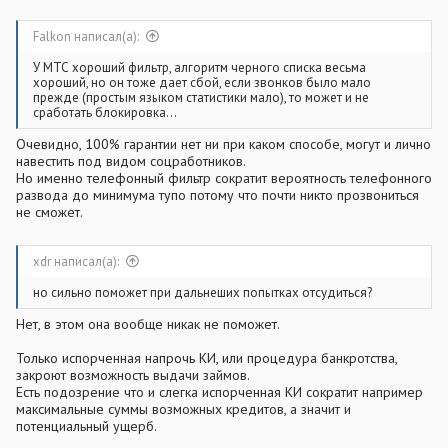
Falkon написал(а):
У МТС хороший фильтр, алгоритм черного списка весьма
хороший, но он тоже дает сбой, если звонков было мало
прежде (простым языком статистики мало), то может и не
сработать блокировка...
Очевидно, 100% гарантии нет ни при каком способе, могут и лично
навестить под видом соцработников.
Но именно телефонный фильтр сократит вероятность телефонного
развода до минимума тупо потому что почти никто прозвониться
не сможет.
xdr написал(а):
но сильно поможет при дальнеших попытках отсудиться?
Нет, в этом она вообще никак не поможет.
Только испорченная напрочь КИ, или процедура банкротства,
закроют возможность выдачи займов.
Есть подозрение что и слегка испорченная КИ сократит например
максимальные суммы возможных кредитов, а значит и
потенциальный ущерб.