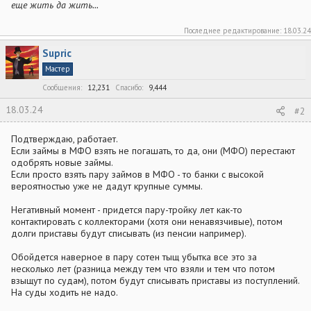
еще жить да жить...
Последнее редактирование:
18.03.24
Supric
Мастер
Сообщения
12,231
Спасибо
9,444
18.03.24
#2
Подтверждаю, работает.
Если займы в МФО взять не погашать, то да, они (МФО) перестают
одобрять новые займы.
Если просто взять пару займов в МФО - то банки с высокой
вероятностью уже не дадут крупные суммы.
Негативный момент - придется пару-тройку лет как-то
контактировать с коллекторами (хотя они ненавязчивые), потом
долги приставы будут списывать (из пенсии например).
Обойдется наверное в пару сотен тыщ убытка все это за
несколько лет (разница между тем что взяли и тем что потом
взыщут по судам), потом будут списывать приставы из поступлений.
На суды ходить не надо.