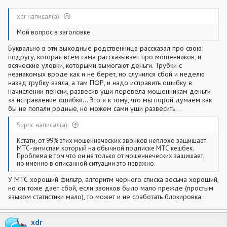
xdr написал(а):
Мой вопрос в заголовке
Буквально в эти выходные родственница рассказал про свою
подругу, которая всем сама рассказывает про мошенников, и
всяческие уловки, которыми вымогают деньги. Трубки с
незнакомых вроде как и не берет, но случился сбой и неделю
назад трубку взяла, а там ПФР, и надо исправить ошибку в
начислении пенсии, развесив уши перевела мошенникам деньги
за исправление ошибки... Это я к тому, что мы порой думаем как
бы не попали родные, но можем сами уши развесить...
Supric написал(а):
Кстати, от 99% этих мошеннеческих звонков неплохо защищает
МТС-антиспам который на обычной подписке МТС кешбек.
Проблема в том что он не только от мошеннеческих защишает,
но именно в описанной ситуации это неважно.
У МТС хороший фильтр, алгоритм черного списка весьма хороший,
но он тоже дает сбой, если звонков было мало прежде (простым
языком статистики мало), то может и не сработать блокировка...
xdr