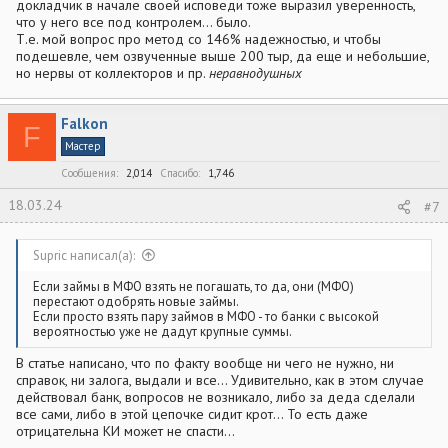
докладчик в начале своей исповеди тоже выразил уверенность,
что у него все под контролем... было.
Т.е. мой вопрос про метод со 146% надежностью, и чтобы
подешевле, чем озвученные выше 200 тыр, да еще и небольшие,
но нервы от коллекторов и пр.
неравнодушных
Falkon
F
Мастер
Сообщения
2,014
Спасибо
1,746
18.03.24
#7
Supric написал(а):
Если займы в МФО взять не погашать, то да, они (МФО)
перестают одобрять новые займы.
Если просто взять пару займов в МФО - то банки с высокой
вероятностью уже не дадут крупные суммы.
В статье написано, что по факту вообще ни чего не нужно, ни
справок, ни залога, выдали и все... Удивительно, как в этом случае
действовал банк, вопросов не возникало, либо за деда сделали
все сами, либо в этой цепочке сидит крот... То есть даже
отрицательна КИ может не спасти...