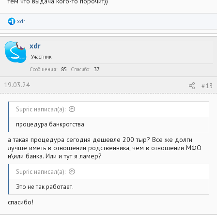
тем что выдача кого-то порочит))
Р
xdr
е
а
к
xdr
ц
и
Участник
и
:
Сообщения
85
Спасибо
37
19.03.24
#13
Supric написал(а):
процедура банкротства
а такая процедура сегодня дешевле 200 тыр? Все же долги
лучше иметь в отношении родственника, чем в отношении МФО
и\или банка. Или и тут я ламер?
Supric написал(а):
Это не так работает.
спасибо!