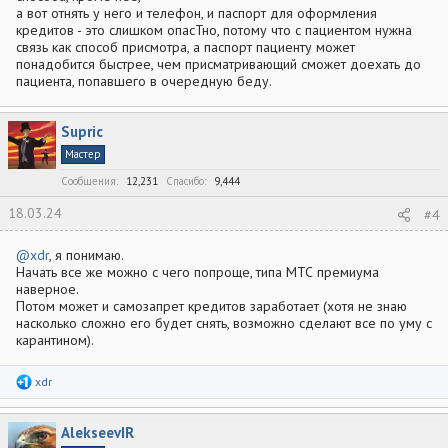
а вот отнять у него и телефон, и паспорт для оформления
кредитов - это слишком опасТно, потому что с пациентом нужна
связь как способ присмотра, а паспорт пациенту может
понадобится быстрее, чем присматривающий сможет доехать до
пациента, попавшего в очередную беду.
Supric
Мастер
Сообщения
12,231
Спасибо
9,444
18.03.24
#4
@xdr
, я понимаю.
Начать все же можно с чего попроще, типа МТС премиума
наверное.
Потом может и самозапрет кредитов заработает (хотя не знаю
насколько сложно его будет снять, возможно сделают все по уму с
карантином).
Р
xdr
е
а
к
AlekseevIR
ц