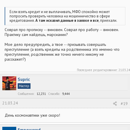
Если взять кредит и не выплачивать, МФО спокойно может
попросить проверить человека на мошенничество в сфере
кредитования.
А там исказил данные в заявке и все
, приехали.
Соврал про прописку -- виновен. Соврал про работу -- виновен.
Практику сам найдешь, марсианин?
Мое дело предупредить, а твое -- призывать совершать
преступление (а взять кредиты на родственника это именно что
преступление, родственник же точно ничего никому не
расскажет?)
Последнее редактирование:
21.03.24
Supric
Мастер
Сообщения
12,231
Спасибо
9,444
21.03.24
#19
День космонавтики уже скоро!
Empowered