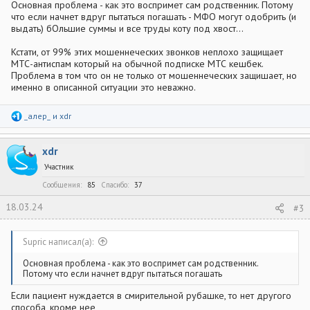
Основная проблема - как это воспримет сам родственник. Потому
что если начнет вдруг пытаться погашать - МФО могут одобрить (и
выдать) бОльшие суммы и все труды коту под хвост...
Кстати, от 99% этих мошеннеческих звонков неплохо защищает
МТС-антиспам который на обычной подписке МТС кешбек.
Проблема в том что он не только от мошеннеческих защишает, но
именно в описанной ситуации это неважно.
Р
_алер_
и
xdr
е
а
к
xdr
ц
и
Участник
и
:
Сообщения
85
Спасибо
37
18.03.24
#3
Supric написал(а):
Основная проблема - как это воспримет сам родственник.
Потому что если начнет вдруг пытаться погашать
Если пациент нуждается в смирительной рубашке, то нет другого
способа, кроме нее,