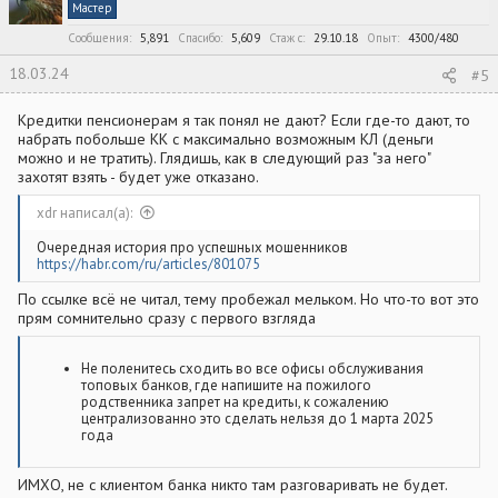
и
Мастер
и
:
Сообщения
5,891
Спасибо
5,609
Стаж c
29.10.18
Опыт
4300/480
18.03.24
#5
Кредитки пенсионерам я так понял не дают? Если где-то дают, то
набрать побольше КК с максимально возможным КЛ (деньги
можно и не тратить). Глядишь, как в следующий раз "за него"
захотят взять - будет уже отказано.
xdr написал(а):
Очередная история про успешных мошенников
https://habr.com/ru/articles/801075
По ссылке всё не читал, тему пробежал мельком. Но что-то вот это
прям сомнительно сразу с первого взгляда
Не поленитесь сходить во все офисы обслуживания
топовых банков, где напишите на пожилого
родственника запрет на кредиты, к сожалению
централизованно это сделать нельзя до 1 марта 2025
года
ИМХО, не с клиентом банка никто там разговаривать не будет.