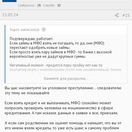
и
:
Сообщения
28
Спасибо
10
21.03.24
#15
Supric написал(а):
Подтверждаю, работает.
Если займы в МФО взять не погашать, то да, они (МФО)
перестают одобрять новые займы.
Если просто взять пару займов в МФО - то банки с высокой
вероятностью уже не дадут крупные суммы.
Негативный момент - придется пару-тройку лет как-то
контактировать с коллекторами (хотя они ненавязчивые), потом
долги приставы будут списывать (из пенсии например).
Нажмите для раскрытия...
Обойдется наверное в пару сотен тыщ убытка все это за
несколько лет (разница между тем что взяли и тем что потом
Вы щас насоветуете на уголовное преступление... следователю
взыщут по судам), потом будут списывать приставы из
эту тему не показывайте
поступлений. На суды ходить не надо.
Если взять кредит и не выплачивать, МФО спокойно может
Основная проблема - как это воспримет сам родственник.
попросить проверить человека на мошенничество в сфере
Потому что если начнет вдруг пытаться погашать - МФО могут
кредитования. А там исказил данные в заявке и все, приехали.
одобрить (и выдать) бОльшие суммы и все труды коту под
хвост...
А если сам родственник не оценит помощь и напишет, что вы от
Кстати, от 99% этих мошеннеческих звонков неплохо защищает
его имени взяли кредиты, то уже есть шанс и самому проблем
МТС-антиспам который на обычной подписке МТС кешбек.