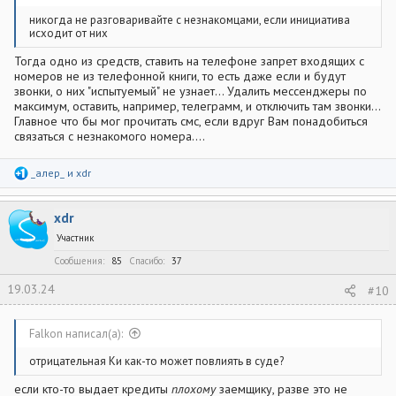
никогда не разговаривайте с незнакомцами, если инициатива
исходит от них
Тогда одно из средств, ставить на телефоне запрет входящих с
номеров не из телефонной книги, то есть даже если и будут
звонки, о них "испытуемый" не узнает... Удалить мессенджеры по
максимум, оставить, например, телеграмм, и отключить там звонки...
Главное что бы мог прочитать смс, если вдруг Вам понадобиться
связаться с незнакомого номера....
Р
_алер_
и
xdr
е
а
к
xdr
ц
и
Участник
и
:
Сообщения
85
Спасибо
37
19.03.24
#10
Falkon написал(а):
отрицательная Ки как-то может повлиять в суде?
если кто-то выдает кредиты
плохому
заемщику, разве это не