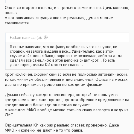
Оно и со второго взгляда, и с третьего сомнительно. Дичь конечно,
полная.
А вот описанная ситуация вполне реальная, думаю многие
сталкиваются.
Falkon написал(а):
В статье написано, что по факту вообще ни чего не нужно, ни
справок, ни залога, выдали и все... Удивительно, как в этом
случае действовал банк, вопросов не возникало, либо за деда
сделали все сами, либо в этой цепочке сидит крот... То есть
даже отрицательна КИ может не спасти...
Крот исключен, скоринг сейчас если не полностью автоматический,
то как минимум обезличенный и дистанционный. Офисы на местах
давно не принимают решения по кредитам физикам.
Думаю сейчас у каждого пенсионера, который не пользуется
кредитками и не платит кредит, предодобренное предложение на
кредит висит в банке где он пенсию получает.
А клиентом МФО вообще можно стать по скану паспорта и коду из
СМС.
Отрицательная КИ как раз реально спасает, проверено. Даже
МФО ни копейки не дают, не то что банки.