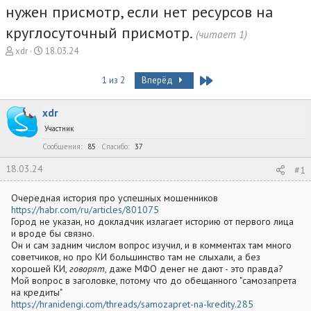
нужен присмотр, если нет ресурсов на
круглосуточный присмотр.
(читает 1)
А
Д
xdr
18.03.24
в
а
т
т
Last
1 из 2
Вперёд
о
а
р
н
xdr
т
а
е
ч
Участник
м
а
Сообщения
85
Спасибо
37
ы
л
а
18.03.24
#1
Очередная история про успешных мошенников
https://habr.com/ru/articles/801075
Город не указан, но докладчик излагает историю от первого лица
и вроде бы связно.
Он и сам задним числом вопрос изучил, и в комментах там много
советчиков, но про КИ большинство там не слыхали, а без
хорошей КИ,
говорят
, даже МФО денег не дают - это правда?
Мой вопрос в заголовке, потому что до обещанного "самозапрета
на кредиты"
https://hranidengi.com/threads/samozapret-na-kredity.285