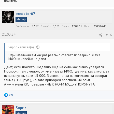
поиметь.
Проблема в том что он не только от мошеннеческих защишает,
но именно в описанной ситуации это неважно.
predator67
Мастер
Сообщения
2,557
Спасибо
3,560
Стаж c
12.08.11
Опыт
25000/613
21.03.24
#16
Supric написал(а):
Отрицательная КИ как раз реально спасает, проверено. Даже
МФО ни копейки не дают
Дают, если поискать. Недавно еще на склянках лично убедился.
Поспорил там с челом, он мне назвал МФО, где мне, как с куста, за
пять минут выдали 15 000. В итоге, попал на комиссию за возврат
займа ( 150 руб ), но зато приобрел собственный опыт.
А уж у меня КИ, поверьте - НЕ К НОЧИ БУДЬ УПОМЯНУТА.
Р
xdr
е
а
к
Supric
ц
и
Мастер