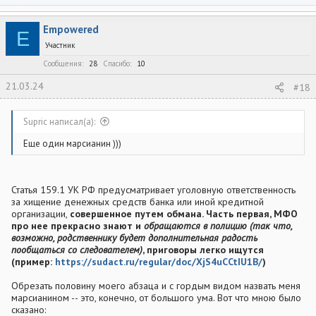
е
а
к
Empowered
ц
E
и
Участник
и
:
Сообщения
28
Спасибо
10
21.03.24
#18
Supric написал(а):
Еще один марсианин )))
Статья 159.1 УК РФ предусматривает уголовную ответственность
за хищение денежных средств банка или иной кредитной
организации,
совершенное путем обмана. Часть первая, МФО
про нее прекрасно знают и
обращаются в полицию (так что,
возможно, родственнику будет дополнительная радость
пообщаться со следователем)
, приговоры легко ищутся
(пример:
https://sudact.ru/regular/doc/XjS4uCCtIU1B/
)
Обрезать половину моего абзаца и с гордым видом назвать меня
марсианином -- это, конечно, от большого ума. Вот что мною было
сказано: