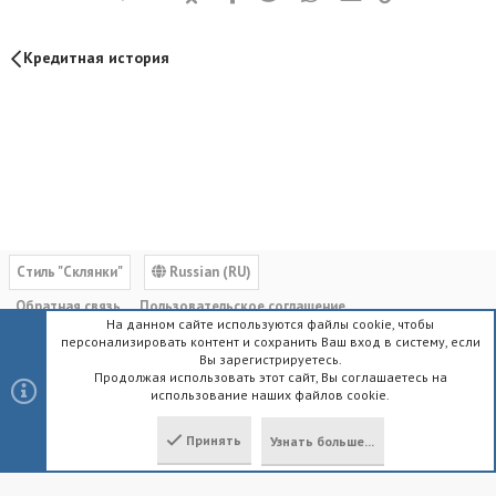
Кредитная история
Cтиль "Склянки"
Russian (RU)
Обратная связь
Пользовательское соглашение
На данном сайте используются файлы cookie, чтобы
Политика конфиденциальности
Помощь
Главная
R
персонализировать контент и сохранить Ваш вход в систему, если
S
Вы зарегистрируетесь.
S
Продолжая использовать этот сайт, Вы соглашаетесь на
использование наших файлов cookie.
®
Community platform by XenForo
© 2010-2023 XenForo Ltd.
|
Style by
ThemeHouse
Принять
Узнать больше...
Локализация от
XenForo.Info
Сверху
Снизу