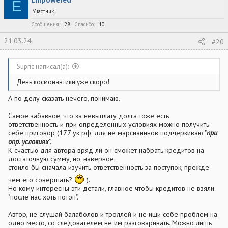
E
Участник
Сообщения
28
Спасибо
10
21.03.24
#20
Supric написал(а):
День космонавтики уже скоро!
А по делу сказать нечего, понимаю.
Самое забавное, что за невыплату долга тоже есть
ответственность и при определенных условиях можно получить
себе приговор (177 ук рф, для не марсианинов подчеркиваю "
при
опр. условиях
".
К счастью для автора вряд ли он сможет набрать кредитов на
достаточную сумму, но, наверное,
стоило бы сначала изучить ответственность за поступок, прежде
чем его совершать?
).
Но кому интересны эти детали, главное чтобы кредитов не взяли
"после нас хоть потоп".
Автор, не слушай балаболов и троллей и не ищи себе проблем на
одно место, со следователем не им разговаривать. Можно лишь