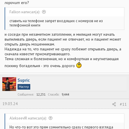
порочит
его?
Falkon написал(а):
ставить на телефоне запрет входящих с номеров не из
телефонной книги
и соседи при незаметном затоплении, и милиция могут начать
выпиливать дверь, если пациент не отвечает, но и пациент может
открыть дверь мошенникам.
Надежда на то, что пациент не сразу побежит открывать дверь, а
сначала известит присматривающего.
Тема сложная и болезненная, но и комфортная и неугнетающая
психику богадельня - это очень дорого
Supric
Мастер
Сообщения
12,231
Спасибо
9,444
19.03.24
#11
AlekseevIR написал(а):
Но что-то вот это прям сомнительно сразу с первого взгляда