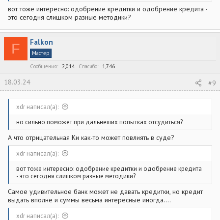
вот тоже интересно: одобрение кредитки и одобрение кредита -
это сегодня слишком разные методики?
Falkon
F
Мастер
Сообщения
2,014
Спасибо
1,746
18.03.24
#9
xdr написал(а):
но сильно поможет при дальнеших попытках отсудиться?
А что отрицательная Ки как-то может повлиять в суде?
xdr написал(а):
вот тоже интересно: одобрение кредитки и одобрение кредита
- это сегодня слишком разные методики?
Самое удивительное банк может не давать кредитки, но кредит
выдать вполне и суммы весьма интересные иногда....
xdr написал(а):