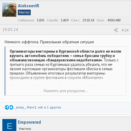
AlekseevIR
Мастер
Сообщения
5,891
Спасибо
5,609
Стаж c
29.10.18
Опыт
4300/480
19.03.24
#14
Немного оффтопа. Прикольная обратная ситуция
Организаторы викторины в Курганской области долго не могли
вручить автомобиль победителю — семья бросала трубку и
обзывала звонящих «бандеровскими недобитками».
Только с
третьего раза семью из Куртамыша удалось убедить, что им
звонят настоящие организаторы фестиваля «Весна в семью
пришла». Объявление итоговых результатов викторины
проходило в группе фестиваля в соцсети «ВКонтакте».
«Да не может быть такого… Вы бандеры недобитые, мы вас
добьем. Мы перезвоним, когда убедимся в достоверности», —
Нажмите для раскрытия...
сказала семья в прямом эфире.
До последнего момента победительница считала, что ей
Р
_алер_
,
Mavr1
,
xdr
и 2 других
позвонили мошенники. Автомобиль вручат Елене 18 марта в
е
14:00 на центральной площади Кургана.
а
к
Empowered
ц
E
и
Участник