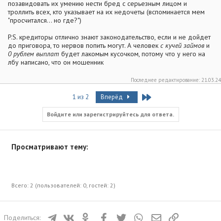
позавидовать их умению нести бред с серьезным лицом и
троллить всех, кто указывает на их недочеты (вспоминается мем
"просчитался... но где?")
P.S. кредиторы отлично знают законодательство, если и не дойдет
до приговора, то нервов попить могут. А человек
с кучей займов
и
0 рублем выплат
будет лакомым кусочком, потому что у него на
лбу написано, что он мошенник
Последнее редактирование:
21.03.24
Last
1 из 2
Вперёд
Войдите или зарегистрируйтесь для ответа.
Просматривают тему:
Всего: 2 (пользователей: 0, гостей: 2)
Телеграм
ВКонтакте
Одноклассники
Facebook
Twitter
WhatsApp
Электронная почта
Ссылка
Поделиться: