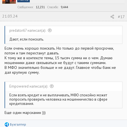
и
:
Сообщения
12,231
Спасибо
9,444
21.03.24
#17
predator67 написал(а):
Дают, если поискать.
Если очень хорошо поискать. Но только до первой просрочки,
потом и там перестанут давать.
К тому же в контексте темы, 15 тысяч сумма ни о чем. Думаю
мошенники даже связываться не будут с такими суммами.
В МФО значительно больше и не дадут. Главное чтобы банк не
дал крупную сумму.
Empowered написал(а):
Если взять кредит и не выплачивать, МФО спокойно может
попросить проверить человека на мошенничество в сфере
кредитования.
Еще один марсианин )))
Р
Бухгалтер