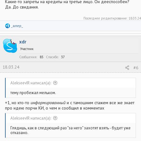
Какие-то запреты на кредиты на третье лицо. Он дееспособен?
Да. До свидания.
Последнее редактирование:
18.03.24
Р
_алер_
е
а
к
xdr
ц
и
Участник
и
:
Сообщения
85
Спасибо
37
18.03.24
#6
AlekseevIR написал(а):
тему пробежал мельком.
+1, но кто-то
информированный
и с тамошним стажем все же знает
про идею порчи КИ, о чем и сообщил в комментах
AlekseevIR написал(а):
Глядишь, как в следующий раз "за него" захотят взять - будет уже
отказано.