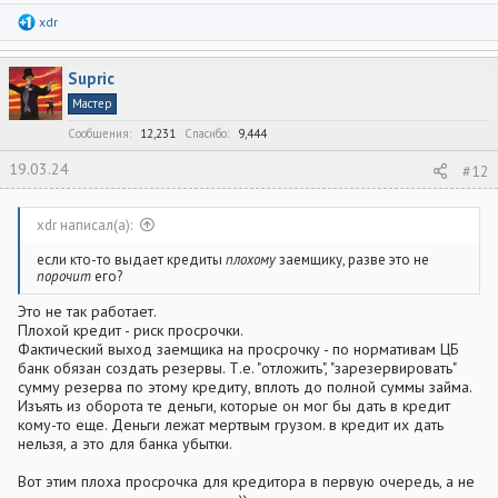
Р
xdr
е
а
к
Supric
ц
и
Мастер
и
:
Сообщения
12,231
Спасибо
9,444
19.03.24
#12
xdr написал(а):
если кто-то выдает кредиты
плохому
заемщику, разве это не
порочит
его?
Это не так работает.
Плохой кредит - риск просрочки.
Фактический выход заемщика на просрочку - по нормативам ЦБ
банк обязан создать резервы. Т.е. "отложить", "зарезервировать"
сумму резерва по этому кредиту, вплоть до полной суммы займа.
Изъять из оборота те деньги, которые он мог бы дать в кредит
кому-то еще. Деньги лежат мертвым грузом. в кредит их дать
нельзя, а это для банка убытки.
Вот этим плоха просрочка для кредитора в первую очередь, а не