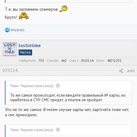
Т.е. вы заспамили спамеров
Круто!
Р
WizardU
е
а
к
lostintime
ц
и
Мастер
и
:
Сообщения
753
Спасибо
462
Стаж c
05.03.14
Опыт
4871/231
07.07.24
#49
Чики-Чирики написал(а):
То же самое происходит, если введете правильный № карты, но
ошибетесь в CVV: СМС придет, а платеж не пройдет.
Это не то же самое. В моём случае карты нет, картсчёта тоже нет,
а смс приходило.
Чики-Чирики написал(а):