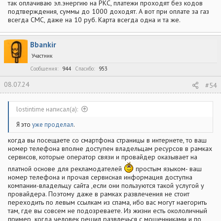
так оплачиваю эл.энергию на РКС, платежи проходят без кодов
подтверждения, суммы до 1000 доходят. А вот при оплате за газ
всегда СМС, даже на 10 руб. Карта всегда одна и та же.
Bbankir
Участник
Сообщения
944
Спасибо
953
08.07.24
#54
lostintime написал(а):
Я это
уже проделал
.
когда вы посещаете со смартфона страницы в интернете, то ваш
номер телефона вполне доступен владельцам ресурсов в рамках
сервисов, которые оператор связи и провайдер оказывает на
платной основе для рекламодателей
простым языком- ваш
номер телефона и прочая сервисная информация доступна
компании-владельцу сайта ,если они пользуются такой услугой у
провайдера. Поэтому даже в рамках развлечения не стоит
переходить по левым ссылкам из спама, ибо вас могут наегорить
там, где вы совсем не подозреваете. Из жизни есть окололичный
пример ,когда человек решил развлечься с мошенниками и по