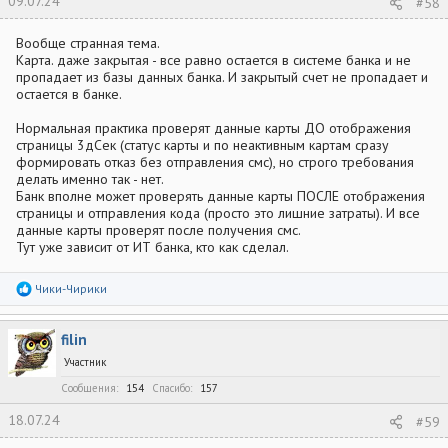
09.07.24
#58
Вообще странная тема.
Карта. даже закрытая - все равно остается в системе банка и не
пропадает из базы данных банка. И закрытый счет не пропадает и
остается в банке.
Нормальная практика проверят данные карты ДО отображения
страницы 3дСек (статус карты и по неактивным картам сразу
формировать отказ без отправления смс), но строго требования
делать именно так - нет.
Банк вполне может проверять данные карты ПОСЛЕ отображения
страницы и отправления кода (просто это лишние затраты). И все
данные карты проверят после получения смс.
Тут уже зависит от ИТ банка, кто как сделал.
Р
Чики-Чирики
е
а
к
filin
ц
и
Участник
и
:
Сообщения
154
Спасибо
157
18.07.24
#59