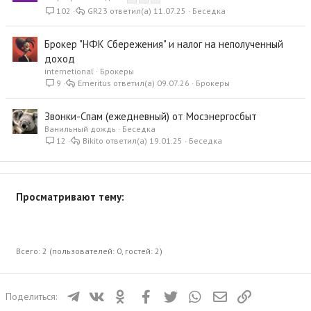
102
GR23
11.07.25
Беседка
Брокер "НФК Сбережения" и налог на неполученный
доход
internetional
Брокеры
9
Emeritus
09.07.26
Брокеры
Звонки-Спам (ежедневный) от Мосэнергосбыт
Ванильный дождь
Беседка
12
Bikito
19.01.25
Беседка
Просматривают тему:
Всего: 2 (пользователей: 0, гостей: 2)
Телеграм
ВКонтакте
Одноклассники
Facebook
Twitter
WhatsApp
Электронная почта
Ссылка
Поделиться: