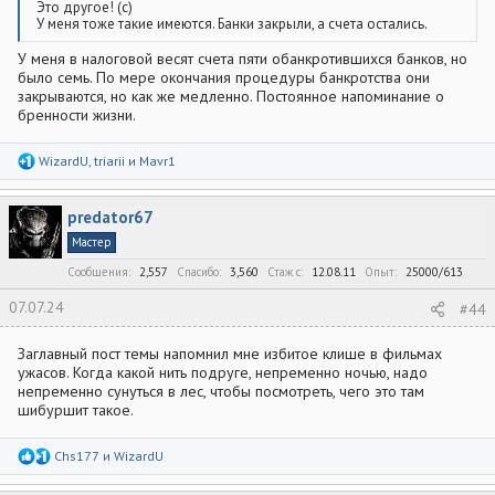
Это другое! (с)
У меня тоже такие имеются. Банки закрыли, а счета остались.
У меня в налоговой весят счета пяти обанкротившихся банков, но
было семь. По мере окончания процедуры банкротства они
закрываются, но как же медленно. Постоянное напоминание о
бренности жизни.
Р
WizardU
,
triarii
и
Mavr1
е
а
к
predator67
ц
и
Мастер
и
:
Сообщения
2,557
Спасибо
3,560
Стаж c
12.08.11
Опыт
25000/613
07.07.24
#44
Заглавный пост темы напомнил мне избитое клише в фильмах
ужасов. Когда какой нить подруге, непременно ночью, надо
непременно сунуться в лес, чтобы посмотреть, чего это там
шибуршит такое.
Р
Chs177
и
WizardU
е
а