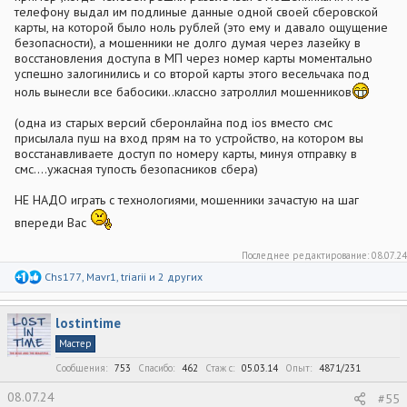
телефону выдал им подлиные данные одной своей сберовской
карты, на которой было ноль рублей (это ему и давало ощущение
безопасности), а мошенники не долго думая через лазейку в
восстановления доступа в МП через номер карты моментально
успешно залогинились и со второй карты этого весельчака под
ноль вынесли все бабосики..классно затроллил мошенников
(одна из старых версий сберонлайна под ios вместо смс
присылала пуш на вход прям на то устройство, на котором вы
восстанавливаете доступ по номеру карты, минуя отправку в
смс....ужасная тупость безопасников сбера)
НЕ НАДО играть с технологиями, мошенники зачастую на шаг
впереди Вас
Последнее редактирование:
08.07.24
Р
Chs177
,
Mavr1
,
triarii
и 2 других
е
а
к
lostintime
ц
и
Мастер
и
:
Сообщения
753
Спасибо
462
Стаж c
05.03.14
Опыт
4871/231
08.07.24
#55