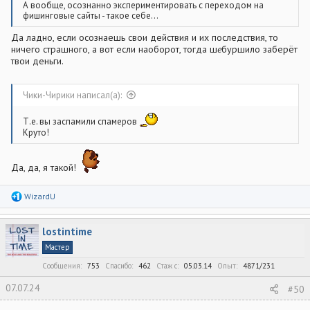
А вообще, осознанно экспериментировать с переходом на
фишинговые сайты - такое себе...
Да ладно, если осознаешь свои действия и их последствия, то
ничего страшного, а вот если наоборот, тогда ш
е
буршило заберёт
твои деньги.
Чики-Чирики написал(а):
Т.е. вы заспамили спамеров
Круто!
Да, да, я такой!
Р
WizardU
е
а
к
lostintime
ц
и
Мастер
и
:
Сообщения
753
Спасибо
462
Стаж c
05.03.14
Опыт
4871/231
07.07.24
#50