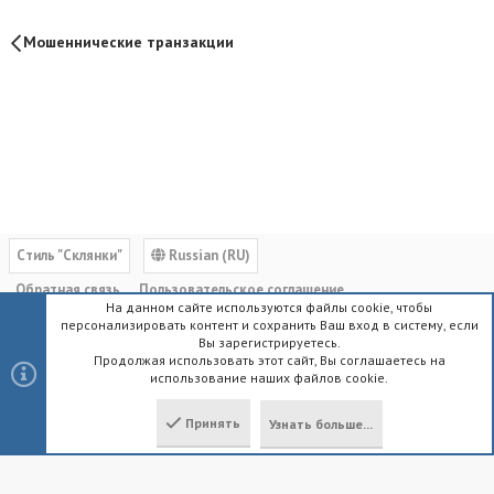
Мошеннические транзакции
Cтиль "Склянки"
Russian (RU)
Обратная связь
Пользовательское соглашение
На данном сайте используются файлы cookie, чтобы
Политика конфиденциальности
Помощь
Главная
R
персонализировать контент и сохранить Ваш вход в систему, если
S
Вы зарегистрируетесь.
S
Продолжая использовать этот сайт, Вы соглашаетесь на
использование наших файлов cookie.
®
Community platform by XenForo
© 2010-2023 XenForo Ltd.
|
Style by
ThemeHouse
Принять
Узнать больше...
Локализация от
XenForo.Info
Сверху
Снизу