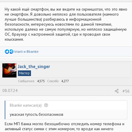
Ну какой ещё смартфон, вы же видите на скриншотах, что это явно
не смартфон. Я довольно неплохо для пользователя (намного
лучше большинства) разбираюсь в информационной
безопасности, интересуюсь новостями по данной тематике,
использую далеко не самую популярную, но неплохо защищённую
ОС, браузер с настроенной защитой, где и проводил свои
изыскания.
Р
triarii
и
Bbankir
е
а
к
Jack_the_singer
ц
и
Мастер
и
:
Сообщения
4,575
Спасибо
4,277
08.07.24
#56
Bbankir написал(а):
ужасная тупость безопасников
Если МП банка могло безошибочно отследить номер телефона и
активный статус симки с этим номером, то вроде как ничего