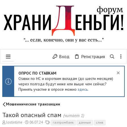
Вход
Регистрация
ОПРОС ПО СТАВКАМ
Ставки по НС и коротким вкладам (до шести месяцев)
через полгода будут ниже или выше чем сейчас?
Принять участие в опросе можно
здесь
.
Мошеннические транзакции
Такой опасный спам
(читает 1)
А
Д
Т
lostintime
06.07.24
газпромбанк
данные
слив