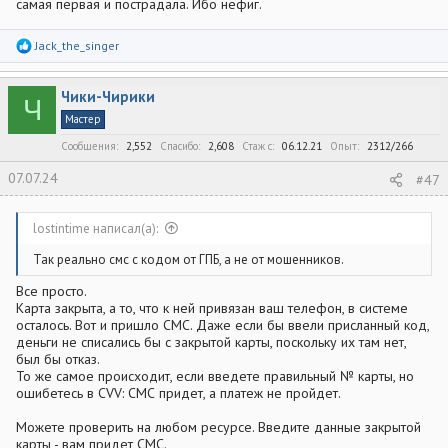
самая первая и пострадала. Ибо нефиг.
Р
Jack_the_singer
е
а
к
Чики-Чирики
ц
Ч
и
Мастер
и
:
Сообщения
2,552
Спасибо
2,608
Стаж c
06.12.21
Опыт
2312/266
07.07.24
#47
lostintime написал(а):
Так реально смс с кодом от ГПБ, а не от мошенников.
Все просто.
Карта закрыта, а то, что к ней привязан ваш телефон, в системе
осталось. Вот и пришло СМС. Даже если бы ввели присланный код,
деньги не списались бы с закрытой карты, поскольку их там нет,
был бы отказ.
То же самое происходит, если введете правильный № карты, но
ошибетесь в CVV: СМС придет, а платеж не пройдет.
Можете проверить на любом ресурсе. Введите данные закрытой
карты - вам придет СМС.