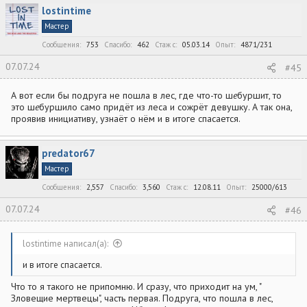
к
lostintime
ц
и
Мастер
и
:
Сообщения
753
Спасибо
462
Стаж c
05.03.14
Опыт
4871/231
07.07.24
#45
А вот если бы подруга не пошла в лес, где что-то ш
е
буршит, то
это ш
е
буршило само придёт из леса и сожрёт девушку. А так она,
проявив инициативу, узнаёт о нём и в итоге спасается.
predator67
Мастер
Сообщения
2,557
Спасибо
3,560
Стаж c
12.08.11
Опыт
25000/613
07.07.24
#46
lostintime написал(а):
и в итоге спасается.
Что то я такого не припомню. И сразу, что приходит на ум, "
Зловещие мертвецы", часть первая. Подруга, что пошла в лес,