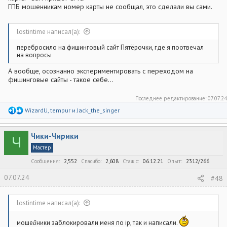
ГПБ мошенникам номер карты не сообщал, это сделали вы сами.
lostintime написал(а):
перебросило на фишинговый сайт Пятёрочки, где я поотвечал
на вопросы
А вообще, осознанно экспериментировать с переходом на
фишинговые сайты - такое себе...
Последнее редактирование:
07.07.24
Р
WizardU
,
tempur
и
Jack_the_singer
е
а
к
Чики-Чирики
ц
Ч
и
Мастер
и
:
Сообщения
2,552
Спасибо
2,608
Стаж c
06.12.21
Опыт
2312/266
07.07.24
#48
lostintime написал(а):
моше
й
ники заблокировали меня по ip, так и написали.