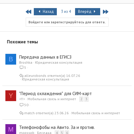
First
Last
Назад
3 из 4
Вперёд
Войдите или зарегистрируйтесь для ответа.
Похожие темы
Передача данных в ЕГИСЗ
B
Broshka
Юридическая консультация
5
alleurobonds
16.07.26
Юридическая консультация
"Период охлаждения" для СИМ-карт
Y
<Y>
Мобильная связь и интернет
2
3
50
match
23.06.26
Мобильная связь и интернет
Телефонофобы на Авито. За и против.
M
mopsspb
Беседка
4
5
6