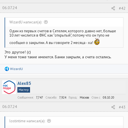
06.07.24
#42
WizardU написал(а):
Один из первых счетов в Сетелем, которого давно нет, больше
10 лет числится в ФНС как "открытый", потому что он тупо не
сообщил о закрытии. А вы говорите 2 месяца - ха!
Это другое! (с)
У меня тоже такие имеются. Банки закрыли, а счета остались.
Р
WizardU
е
а
к
Alex85
ц
и
Мастер
и
:
Сообщения
7,747
Спасибо
7,924
Город
Москва
Стаж c
08.10.20
06.07.24
#43
lostintime написал(а):