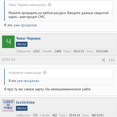
Чики-Чирики написал(а):
Можете проверить на любом ресурсе. Введите данные закрытой
карты - вам придет СМС.
Я это
уже проделал
.
Чики-Чирики
Ч
Мастер
Сообщения
2,552
Спасибо
2,608
Стаж c
06.12.21
Опыт
2312/266
07.07.24
#51
lostintime написал(а):
Я это
уже проделал
.
Я про ту же самую карту. На немошенническом сайте.
lostintime
Мастер
Сообщения
753
Спасибо
462
Стаж c
05.03.14
Опыт
4871/231