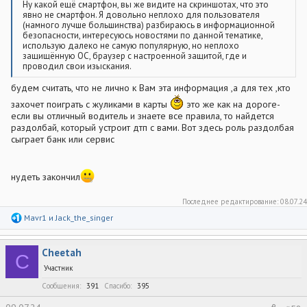
Ну какой ещё смартфон, вы же видите на скриншотах, что это
явно не смартфон. Я довольно неплохо для пользователя
(намного лучше большинства) разбираюсь в информационной
безопасности, интересуюсь новостями по данной тематике,
использую далеко не самую популярную, но неплохо
защищённую ОС, браузер с настроенной защитой, где и
проводил свои изыскания.
будем считать, что не лично к Вам эта информация ,а для тех ,кто
захочет поиграть с жуликами в карты
это же как на дороге-
если вы отличный водитель и знаете все правила, то найдется
раздолбай, который устроит дтп с вами. Вот здесь роль раздолбая
сыграет банк или сервис
нудеть закончил
Последнее редактирование:
08.07.24
Р
Mavr1
и
Jack_the_singer
е
а
к
Cheetah
ц
C
и
Участник
и
:
Сообщения
391
Спасибо
395