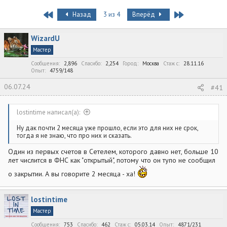
в
а
е
т
т
г
First
Last
Назад
3 из 4
Вперёд
о
а
и
р
н
т
а
WizardU
е
ч
Мастер
м
а
ы
Сообщения
л
2,896
Спасибо
2,254
Город
Москва
Стаж c
28.11.16
Опыт
4759/148
а
06.07.24
#41
lostintime написал(а):
Ну дак почти 2 месяца уже прошло, если это для них не срок,
тогда я не знаю, что про них и сказать.
Один из первых счетов в Сетелем, которого давно нет, больше 10
лет числится в ФНС как "открытый", потому что он тупо не сообщил
о закрытии. А вы говорите 2 месяца - ха!
lostintime
Мастер
Сообщения
753
Спасибо
462
Стаж c
05.03.14
Опыт
4871/231