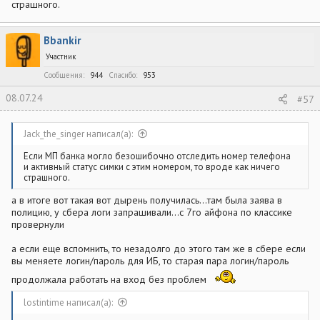
страшного.
Bbankir
Участник
Сообщения
944
Спасибо
953
08.07.24
#57
Jack_the_singer написал(а):
Если МП банка могло безошибочно отследить номер телефона
и активный статус симки с этим номером, то вроде как ничего
страшного.
а в итоге вот такая вот дырень получилась...там была заява в
полицию, у сбера логи запрашивали...с 7го айфона по классике
провернули
а если еще вспомнить, то незадолго до этого там же в сбере если
вы меняете логин/пароль для ИБ, то старая пара логин/пароль
продолжала работать на вход без проблем
lostintime написал(а):