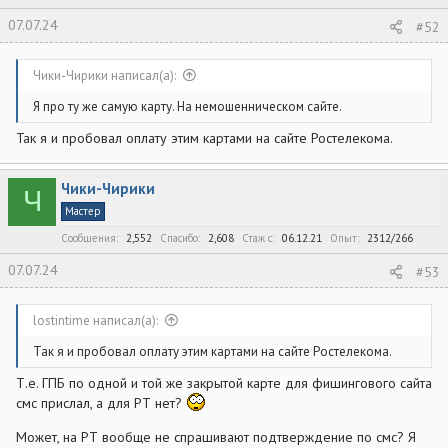
07.07.24
#52
Чики-Чирики написал(а):
Я про ту же самую карту. На немошенническом сайте.
Так я и пробовал оплату этим картами на сайте Ростелекома.
Чики-Чирики
Ч
Мастер
Сообщения
2,552
Спасибо
2,608
Стаж c
06.12.21
Опыт
2312/266
07.07.24
#53
lostintime написал(а):
Так я и пробовал оплату этим картами на сайте Ростелекома.
Т.е. ГПБ по одной и той же закрытой карте для фишингового сайта
смс прислал, а для РТ нет?
Может, на РТ вообще не спрашивают подтверждение по смс? Я