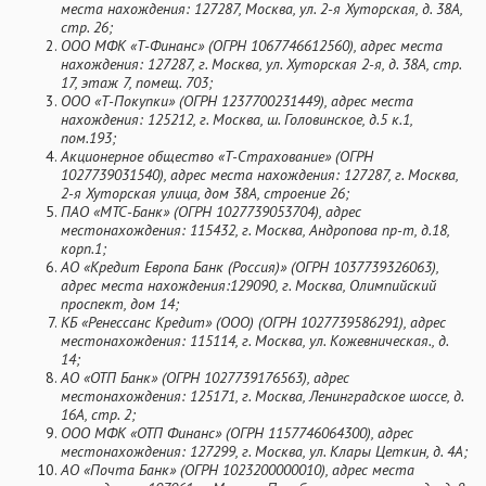
места нахождения: 127287, Москва, ул. 2-я Хуторская, д. 38А,
стр. 26;
ООО МФК «Т-Финанс» (ОГРН 1067746612560), адрес места
нахождения: 127287, г. Москва, ул. Хуторская 2-я, д. 38А, стр.
17, этаж 7, помещ. 703;
ООО «Т-Покупки» (ОГРН 1237700231449), адрес места
нахождения: 125212, г. Москва, ш. Головинское, д.5 к.1,
пом.193;
Акционерное общество «Т-Страхование» (ОГРН
1027739031540), адрес места нахождения: 127287, г. Москва,
2-я Хуторская улица, дом 38А, строение 26;
ПАО «МТС-Банк» (ОГРН 1027739053704), адрес
местонахождения: 115432, г. Москва, Андропова пр-т, д.18,
корп.1;
АО «Кредит Европа Банк (Россия)» (ОГРН 1037739326063),
адрес места нахождения:129090, г. Москва, Олимпийский
проспект, дом 14;
КБ «Ренессанс Кредит» (ООО) (ОГРН 1027739586291), адрес
местонахождения: 115114, г. Москва, ул. Кожевническая., д.
14;
АО «ОТП Банк» (ОГРН 1027739176563), адрес
местонахождения: 125171, г. Москва, Ленинградское шоссе, д.
16А, стр. 2;
ООО МФК «ОТП Финанс» (ОГРН 1157746064300), адрес
местонахождения: 127299, г. Москва, ул. Клары Цеткин, д. 4А;
АО «Почта Банк» (ОГРН 1023200000010), адрес места