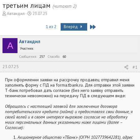
третьим лицам
(читают 2)
А
Д
Автандил
23.07.25
в
а
т
т
Last
1 из 2
Вперёд
о
а
р
н
Автандил
т
а
А
е
ч
Участник
м
а
Сообщения
257
Спасибо
60
ы
л
а
23.07.25
#1
При оформлении заявки на рассрочку продавец отправил меня
заполнять форму с ПД на forma.tbank.ru. Для отправки этой заявки
Т-банк потребовал дать согласие (без него заявку отправить
технически невозможно) на передачу ПД в следующем виде:
Обращаясь с настоящей заявкой для заключения договора
потребительского кредита (займа) и предоставляя свои данные, я
своей волей и в своем интересе выражаю согласие на обработку
моих персональных данных указанными ниже лицами (далее –
Согласие):
Акционерное общество «ТБанк» (ОГРН 1027739642281), адрес