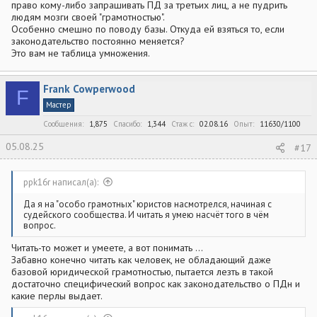
право кому-либо запрашивать ПД за третьих лиц, а не пудрить
людям мозги своей "грамотностью".
Особенно смешно по поводу базы. Откуда ей взяться то, если
законодательство постоянно меняется?
Это вам не таблица умножения.
Frank Cowperwood
F
Мастер
Сообщения
1,875
Спасибо
1,344
Стаж c
02.08.16
Опыт
11630/1100
05.08.25
#17
ppk16r написал(а):
Да я на "особо грамотных" юристов насмотрелся, начиная с
судейского сообщества. И читать я умею насчёт того в чём
вопрос.
Читать-то может и умеете, а вот понимать ...
Забавно конечно читать как человек, не обладающий даже
базовой юридической грамотностью, пытается лезть в такой
достаточно специфический вопрос как законодательство о ПДн и
какие перлы выдает.