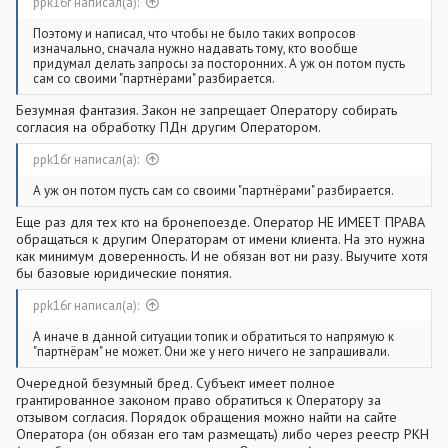
ppk16r написал(а):
Поэтому и написал, что чтобы не было таких вопросов
изначально, сначала нужно надавать тому, кто вообще
придумал делать запросы за посторонних. А уж он потом пусть
сам со своими "партнёрами" разбирается.
Безумная фантазия. Закон не запрещает Оператору собирать
согласия на обработку ПДн другим Оператором.
ppk16r написал(а):
А уж он потом пусть сам со своими "партнёрами" разбирается.
Еще раз для тех кто на бронепоезде. Оператор НЕ ИМЕЕТ ПРАВА
обращаться к другим Операторам от имени клиента. На это нужна
как минимум доверенность. И не обязан вот ни разу. Выучите хотя
бы базовые юридические понятия.
ppk16r написал(а):
А иначе в данной ситуации топик и обратиться то напрямую к
"партнёрам" не может. Они же у него ничего не запрашивали.
Очередной безумный бред. Субъект имеет полное
грантированное законом право обратиться к Оператору за
отзывом согласия. Порядок обращения можно найти на сайте
Оператора (он обязан его там размещать) либо через реестр РКН