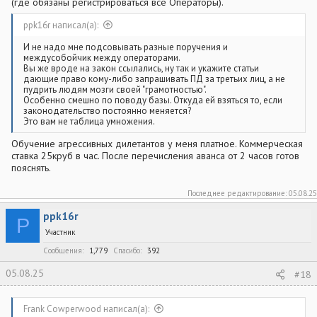
(где обязаны регистрироваться все Операторы).
ppk16r написал(а):
И не надо мне подсовывать разные поручения и
междусобойчик между операторами.
Вы же вроде на закон ссылались, ну так и укажите статьи
дающие право кому-либо запрашивать ПД за третьих лиц, а не
пудрить людям мозги своей "грамотностью".
Особенно смешно по поводу базы. Откуда ей взяться то, если
законодательство постоянно меняется?
Это вам не таблица умножения.
Обучение агрессивных дилетантов у меня платное. Коммерческая
ставка 25круб в час. После перечисления аванса от 2 часов готов
пояснять.
Последнее редактирование:
05.08.25
ppk16r
P
Участник
Сообщения
1,779
Спасибо
392
05.08.25
#18
Frank Cowperwood написал(а):