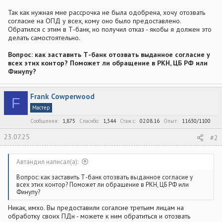
Так как нужная мне рассрочка не была одобрена, хочу отозвать
согласие на ОПД у всех, кому оно было предоставлено.
Обратился с этим в Т-банк, но получил отказ - якобы я должен это
делать самостоятельно.
Вопрос: как заставить Т-банк отозвать выданное согласие у
всех этих контор? Поможет ли обращение в РКН, ЦБ РФ или
Финупу?
Frank Cowperwood
F
Мастер
Сообщения
1,875
Спасибо
1,344
Стаж c
02.08.16
Опыт
11630/1100
23.07.25
#2
Автандил написал(а):
Вопрос: как заставить Т-банк отозвать выданное согласие у
всех этих контор? Поможет ли обращение в РКН, ЦБ РФ или
Финупу?
Никак, имхо. Вы предоставили согалсие третьим лицам на
обработку своих ПДн - можете к ним обратиться и отозвать