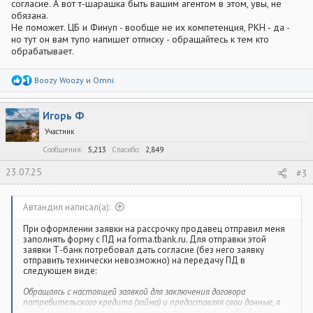
согласие. А вот т-шарашка быть вашим агентом в этом, увы, не
обязана.
Не поможет. ЦБ и Финуп - вообще не их компетенция, РКН - да -
но тут он вам тупо напишет отписку - обращайтесь к тем кто
обрабатывает.
Р
Boozy Woozy
и
Omni
е
а
к
Игорь Ф
ц
и
Участник
и
:
Сообщения
5,213
Спасибо
2,849
23.07.25
#3
Автандил написал(а):
При оформлении заявки на рассрочку продавец отправил меня
заполнять форму с ПД на forma.tbank.ru. Для отправки этой
заявки Т-банк потребовал дать согласие (без него заявку
отправить технически невозможно) на передачу ПД в
следующем виде:
Обращаясь с настоящей заявкой для заключения договора
потребительского кредита (займа) и предоставляя свои данные, я
своей волей и в своем интересе выражаю согласие на обработку