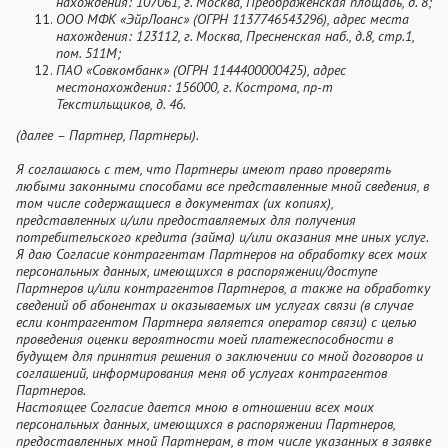
нахождения: 107061, г. Москва, Преображенская площадь, д. 8;
ООО МФК «ЭйрЛоанс» (ОГРН 1137746543296), адрес места
нахождения: 123112, г. Москва, Пресненская наб., д.8, стр.1,
пом. 511М;
ПАО «Совкомбанк» (ОГРН 1144400000425), адрес
местонахождения: 156000, г. Кострома, пр-т
Текстильщиков, д. 46.
(далее – Партнер, Партнеры).
Я соглашаюсь с тем, что Партнеры имеют право проверять
любыми законными способами все представленные мной сведения, в
том числе содержащиеся в документах (их копиях),
представленных и/или предоставляемых для получения
потребительского кредита (займа) и/или оказания мне иных услуг.
Я даю Согласие контрагентам Партнеров на обработку всех моих
персональных данных, имеющихся в распоряжении/доступе
Партнеров и/или контрагентов Партнеров, а также на обработку
сведений об абонентах и оказываемых им услугах связи (в случае
если контрагентом Партнера является оператор связи) с целью
проведения оценки вероятности моей платежеспособности в
будущем для принятия решения о заключении со мной договоров и
соглашений, информирования меня об услугах контрагентов
Партнеров.
Настоящее Согласие дается мною в отношении всех моих
персональных данных, имеющихся в распоряжении Партнеров,
предоставленных мной Партнерам, в том числе указанных в заявке