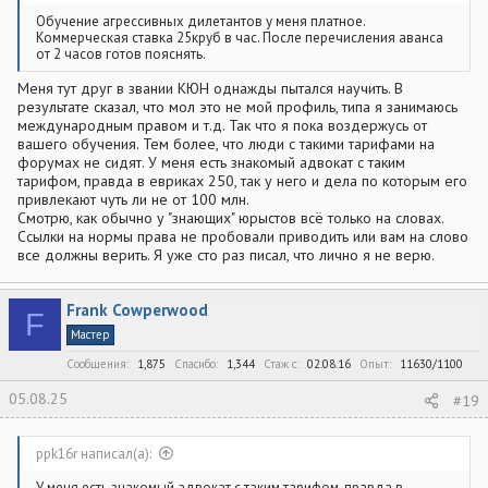
Обучение агрессивных дилетантов у меня платное.
Коммерческая ставка 25круб в час. После перечисления аванса
от 2 часов готов пояснять.
Меня тут друг в звании КЮН однажды пытался научить. В
результате сказал, что мол это не мой профиль, типа я занимаюсь
международным правом и т.д. Так что я пока воздержусь от
вашего обучения. Тем более, что люди с такими тарифами на
форумах не сидят. У меня есть знакомый адвокат с таким
тарифом, правда в евриках 250, так у него и дела по которым его
привлекают чуть ли не от 100 млн.
Смотрю, как обычно у "знающих" юрыстов всё только на словах.
Ссылки на нормы права не пробовали приводить или вам на слово
все должны верить. Я уже сто раз писал, что лично я не верю.
Frank Cowperwood
F
Мастер
Сообщения
1,875
Спасибо
1,344
Стаж c
02.08.16
Опыт
11630/1100
05.08.25
#19
ppk16r написал(а):
У меня есть знакомый адвокат с таким тарифом, правда в