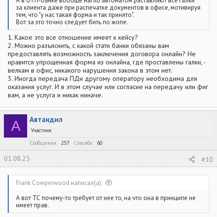
А в ОТП-банке вообще нагло автоматом раставляют все галки
за клиента даже при распечатке документов в офисе, мотивируя
тем, что "у нас такая форма и так принято".
Вот за это точно следует бить по жопе.
1. Какое это все отношение имеет к кейсу?
2. Можно разъяснить, с какой стати банки обязаны вам
предоставлять возможность заключения договора онлайн? Не
нравится упрощенная форма из онлайна, где проставлены галки, -
велкам в офис, никакого нарушения закона в этом нет.
3. Иногда передача ПДн другому оператору необходима для
оказания услуг. И в этом случае или согласие на передачу или фиг
вам, а не услуга и никак ниначе.
Автандил
А
Участник
Сообщения
257
Спасибо
60
01.08.25
#10
Frank Cowperwood написал(а):
А вот ТС почему-то требует от нее то, на что она в принципе не
имеет прав.