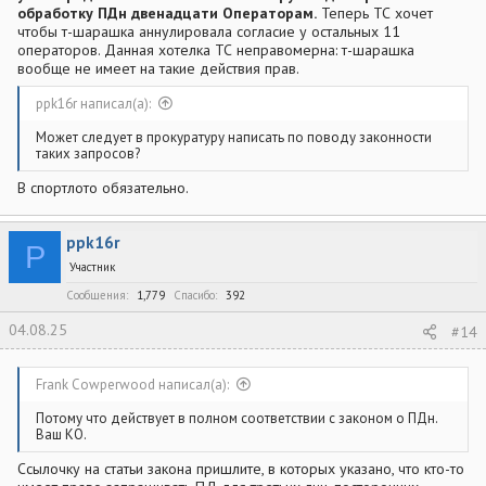
обработку ПДн двенадцати Операторам.
Теперь ТС хочет
чтобы т-шарашка аннулировала согласие у остальных 11
операторов. Данная хотелка ТС неправомерна: т-шарашка
вообще не имеет на такие действия прав.
ppk16r написал(а):
Может следует в прокуратуру написать по поводу законности
таких запросов?
В спортлото обязательно.
ppk16r
P
Участник
Сообщения
1,779
Спасибо
392
04.08.25
#14
Frank Cowperwood написал(а):
Потому что действует в полном соответствии с законом о ПДн.
Ваш КО.
Ссылочку на статьи закона пришлите, в которых указано, что кто-то