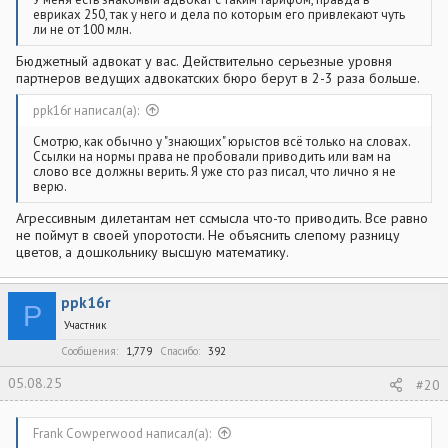
евриках 250, так у него и дела по которым его привлекают чуть
ли не от 100 млн.
Бюджетный адвокат у вас. Действительно серьезные уровня
партнеров ведущих адвокатских бюро берут в 2-3 раза больше.
ppk16r написал(а):
Смотрю, как обычно у "знающих" юрыстов всё только на словах.
Ссылки на нормы права не пробовали приводить или вам на
слово все должны верить. Я уже сто раз писал, что лично я не
верю.
Агрессивным дилетантам нет ссмысла что-то приводить. Все равно
не поймут в своей упоротости. Не объяснить слепому разницу
цветов, а дошкольнику высшую математику.
ppk16r
P
Участник
Сообщения
1,779
Спасибо
392
05.08.25
#20
Frank Cowperwood написал(а):