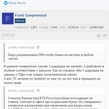
Р
Boozy Woozy
е
а
к
Frank Cowperwood
ц
F
и
Мастер
и
:
Сообщения
1,875
Спасибо
1,344
Стаж c
02.08.16
Опыт
11630/1100
31.07.25
#9
Leshiko написал(а):
Надо расшевеливать РКН чтобы банки не наглели, в любом
случае.
В данном конкретном случае т-шарашка не наглеет, а действует в
полном соответствии с законом. Как ни странно, ибо т-шарашка на
законы о ПДн и не только систематически плюет.
А вот ТС почему-то требует от нее то, на что она в принципе не
имеет прав.
Leshiko написал(а):
У многих банков типа ВТБ, Россельхозбанк есть вариант не
ставить "галочки" в офисе при подписании бумаг. Но совершенно
исключена альтернатива при заключении договора онлан.