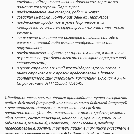
кредита (займа), использования банковских карт и/или
пользования услугами Партнеров;
предоставления мне товаров, работ и услуг;
создания информационных баз данных Партнеров;
предложения продуктов и услуг Партнеров и их
контрагентов и/или их аффилированных лиц, в том числе
рекламы;
заключения и исполнения договоров и соглашений, где я
являюсь стороной либо выгодоприобретателем или
поручителем;
предоставления информации третьим лицам, в том числе
осуществляющим деятельность по возврату просроченной
задолженности;
в целях страхования моей жизни/здоровья/имущества и
иного страхования с правом предоставления данных
соответствующим страховым компаниям, включая АО «Т-
Страхование», ОГРН 1027739031540.
Обработка персональных данных производится путем совершения
любых действий (операций) или совокупности действий (операций)
с персональными данными с использованием средств
автоматизации и/или без использования таких средств, включая
сбор, запись, систематизацию, накопление, хранение, уточнение
(обновление, изменение), извлечение, использование, передачу
(предоставление, доступ) третьим лицам, в том числе указанным в
перечне, размещенном на сайте АО «ТБанк» tbank.ru и/или на