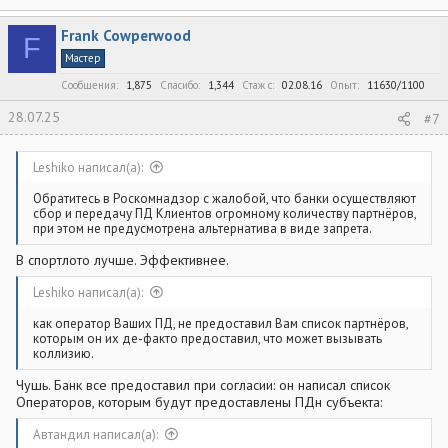
по моему поручению и/или с моего согласия и/или полученной
данными лицами самостоятельно, в том числе указанной в
Frank Cowperwood
F
заявке для заключения договора потребительского кредита
Мастер
(займа), и/или иным образом полученной Партнерами.
Сообщения
1,875
Спасибо
1,344
Стаж c
02.08.16
Опыт
11630/1100
Настоящее Согласие дается в целях:
28.07.25
#7
заполнения документов и сбора сведений, необходимых для
обращения к Партнерам и заключения мной договора (-ов) с
одним или несколькими Партнерами, проверки надлежащего
Leshiko написал(а):
оформления и полноты предоставляемых сведений,
заверения копий представленных мной документов;
Обратитесь в Роскомнадзор с жалобой, что банки осуществляют
телефонного анкетирования и предложения специальных
сбор и передачу ПД Клиентов огромному количеству партнёров,
условий по услугам, в том числе являющихся
при этом не предусмотрена альтернатива в виде запрета.
дополнительными к услугам кредитования;
исправления кредитной документации;
В спортлото лучше. Эффективнее.
выдачи мне потребительского кредита (займа), в случае
одобрения указанной выдачи Партнерами;
Leshiko написал(а):
консультирования по поводу погашения потребительского
кредита (займа), использования банковских карт и/или
как оператор Ваших ПД, не предоставил Вам список партнёров,
пользования услугами Партнеров;
которым он их де-факто предоставил, что может вызывать
предоставления мне товаров, работ и услуг;
коллизию.
создания информационных баз данных Партнеров;
предложения продуктов и услуг Партнеров и их
Чушь. Банк все предоставил при согласии: он написал список
контрагентов и/или их аффилированных лиц, в том числе
рекламы;
Операторов, которым будут предоставлены ПДн субъекта:
заключения и исполнения договоров и соглашений, где я
являюсь стороной либо выгодоприобретателем или
Автандил написал(а):
поручителем;