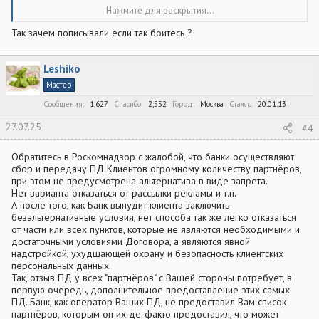
моих персональных данных указанными ниже лицами (далее –
Нажмите для раскрытия...
Согласие):
Так зачем пописывали если так боитесь ?
Акционерное общество «ТБанк» (ОГРН 1027739642281),
адрес места нахождения: 127287, Москва, ул. 2-я Хуторская, д.
38А, стр. 26;
Leshiko
ООО МФК «Т-Финанс» (ОГРН 1067746612560), адрес места
нахождения: 127287, г. Москва, ул. Хуторская 2-я, д. 38А, стр.
Мастер
17, этаж 7, помещ. 703;
Сообщения
ООО «Т-Покупки» (ОГРН 1237700231449), адрес места
1,627
Спасибо
2,552
Город
Москва
Стаж c
20.01.13
нахождения: 125212, г. Москва, ш. Головинское, д.5 к.1,
27.07.25
пом.193;
#4
Акционерное общество «Т-Страхование» (ОГРН
1027739031540), адрес места нахождения: 127287, г. Москва,
Обратитесь в Роскомнадзор с жалобой, что банки осуществляют
2-я Хуторская улица, дом 38А, строение 26;
сбор и передачу ПД Клиентов огромному количеству партнёров,
ПАО «МТС-Банк» (ОГРН 1027739053704), адрес
местонахождения: 115432, г. Москва, Андропова пр-т, д.18,
при этом не предусмотрена альтернатива в виде запрета.
корп.1;
Нет варианта отказаться от рассылки рекламы и т.п.
АО «Кредит Европа Банк (Россия)» (ОГРН 1037739326063),
А после того, как Банк вынудит клиента заключить
адрес места нахождения:129090, г. Москва, Олимпийский
безальтернативные условия, нет способа так же легко отказаться
проспект, дом 14;
от части или всех пунктов, которые не являются необходимыми и
КБ «Ренессанс Кредит» (ООО) (ОГРН 1027739586291), адрес
достаточными условиями Договора, а являются явной
местонахождения: 115114, г. Москва, ул. Кожевническая., д.
надстройкой, ухудшающей охрану и безопасность клиентских
14;
персональных данных.
АО «ОТП Банк» (ОГРН 1027739176563), адрес
местонахождения: 125171, г. Москва, Ленинградское шоссе, д.
Так, отзыв ПД у всех "партнёров" с Вашей стороны потребует, в
16А, стр. 2;
первую очередь, дополнительное предоставление этих самых
ООО МФК «ОТП Финанс» (ОГРН 1157746064300), адрес
ПД. Банк, как оператор Ваших ПД, не предоставил Вам список
местонахождения: 127299, г. Москва, ул. Клары Цеткин, д. 4А;
партнёров, которым он их де-факто предоставил, что может
АО «Почта Банк» (ОГРН 1023200000010), адрес места