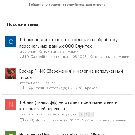
Войдите или зарегистрируйтесь для ответа.
Похожие темы
Т-банк не дает отозвать согласие на обработку
C
персональных данных ООО Блумтех
creditman
Конфликтные ситуации
10
creditman
08.10.25
Конфликтные ситуации
Брокер "НФК Сбережения" и налог на неполученный
доход
internetional
Брокеры
9
Emeritus
09.07.26
Брокеры
Т-банк (тинькофф) не отдает моей маме деньги
N
которые я ей перевела
newhere
Конфликтные ситуации
2
3
4
77
Игорь Ф
01.10.25
Конфликтные ситуации
Неудачная Покупка сертификата в МВидео.