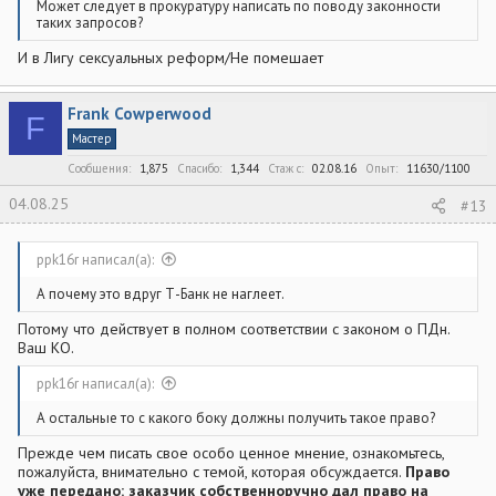
Может следует в прокуратуру написать по поводу законности
таких запросов?
И в Лигу сексуальных реформ/Не помешает
Frank Cowperwood
F
Мастер
Сообщения
1,875
Спасибо
1,344
Стаж c
02.08.16
Опыт
11630/1100
04.08.25
#13
ppk16r написал(а):
А почему это вдруг Т-Банк не наглеет.
Потому что действует в полном соответствии с законом о ПДн.
Ваш КО.
ppk16r написал(а):
А остальные то с какого боку должны получить такое право?
Прежде чем писать свое особо ценное мнение, ознакомьтесь,
пожалуйста, внимательно с темой, которая обсуждается.
Право
уже передано: заказчик собственноручно дал право на