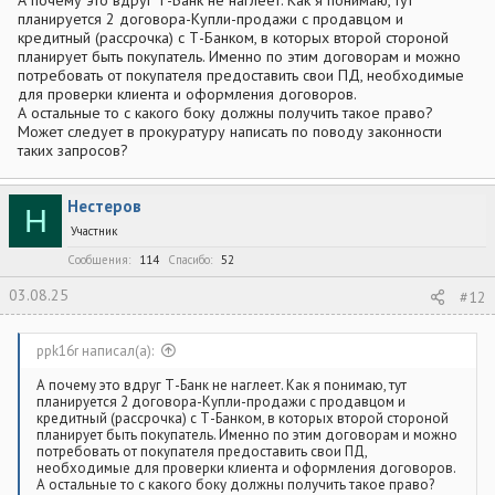
А почему это вдруг Т-Банк не наглеет. Как я понимаю, тут
планируется 2 договора-Купли-продажи с продавцом и
кредитный (рассрочка) с Т-Банком, в которых второй стороной
планирует быть покупатель. Именно по этим договорам и можно
потребовать от покупателя предоставить свои ПД, необходимые
для проверки клиента и оформления договоров.
А остальные то с какого боку должны получить такое право?
Может следует в прокуратуру написать по поводу законности
таких запросов?
Нестеров
Н
Участник
Сообщения
114
Спасибо
52
03.08.25
#12
ppk16r написал(а):
А почему это вдруг Т-Банк не наглеет. Как я понимаю, тут
планируется 2 договора-Купли-продажи с продавцом и
кредитный (рассрочка) с Т-Банком, в которых второй стороной
планирует быть покупатель. Именно по этим договорам и можно
потребовать от покупателя предоставить свои ПД,
необходимые для проверки клиента и оформления договоров.
А остальные то с какого боку должны получить такое право?