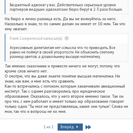
Бюджетный адвокат у вас. Действительно серьезные уровня
партнеров ведущих адвокатских бюро берут в 2-3 раза больше.
На бюро и лично-разница есть. Да вы не волнуйтесь за него.
Насколько я знаю, то по самим делам он имеет от 10 млн. Так что
ему хватает.
Frank Cowperwood написал(а):
Агрессивным дилетантам нет ссмысла что-то приводить. Все
равно не поймут в своей упоротости. Не объяснить слепому
разницу цветов, а дошкольнику высшую математику.
Так именно сказочники и привести ничего не могут, потому что
кроме слов ничего нет.
О смотрю, что вы даже знаете понятие высшая математика. Не
знаю, как вам, а мне есть что сравнить.
Как-то встречались с потоком, которым заканчивали авиационный
институт. Так с одним разговорились про юридическое
образование. Оказалось, что у него второе именно такое. Так он
про тех, с кем работает и имеет только юр образование говорит
только одно "Ты мол не представляешь, какие они тупые". Слова не
мои, так что и вопросы не ко мне.
Last
1 из 2
Вперёд