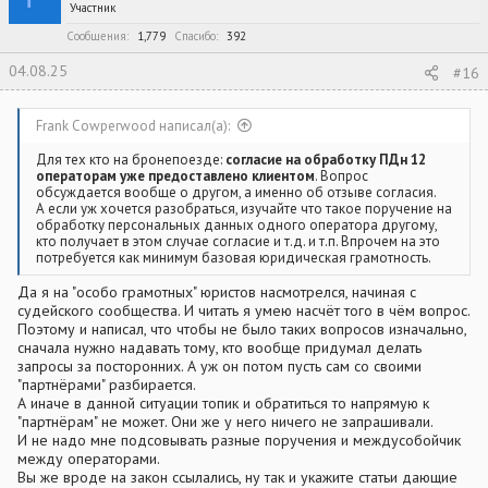
Участник
Сообщения
1,779
Спасибо
392
04.08.25
#16
Frank Cowperwood написал(а):
Для тех кто на бронепоезде:
согласие на обработку ПДн 12
операторам уже предоставлено клиентом
. Вопрос
обсуждается вообще о другом, а именно об отзыве согласия.
А если уж хочется разобраться, изучайте что такое поручение на
обработку персональных данных одного оператора другому,
кто получает в этом случае согласие и т.д. и т.п. Впрочем на это
потребуется как минимум базовая юридическая грамотность.
Да я на "особо грамотных" юристов насмотрелся, начиная с
судейского сообщества. И читать я умею насчёт того в чём вопрос.
Поэтому и написал, что чтобы не было таких вопросов изначально,
сначала нужно надавать тому, кто вообще придумал делать
запросы за посторонних. А уж он потом пусть сам со своими
"партнёрами" разбирается.
А иначе в данной ситуации топик и обратиться то напрямую к
"партнёрам" не может. Они же у него ничего не запрашивали.
И не надо мне подсовывать разные поручения и междусобойчик
между операторами.
Вы же вроде на закон ссылались, ну так и укажите статьи дающие