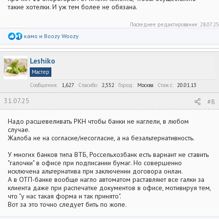
ООО МФК «ЭйрЛоанс» (ОГРН 1137746543296), адрес места
такие хотелки. И уж тем более не обязана.
нахождения: 123112, г. Москва, Пресненская наб., д.8, стр.1,
Обращаясь с настоящей заявкой, я подтверждаю полноту, точность
пом. 511М;
и достоверность данных, представленных Партнерам.
ПАО «Совкомбанк» (ОГРН 1144400000425), адрес
Последнее редактирование:
28.07.25
местонахождения: 156000, г. Кострома, пр-т
Я даю согласие на получение мной рассылки и рекламы по сетям
Р
камо
и
Boozy Woozy
Текстильщиков, д. 46.
е
электросвязи, включая подвижную радиотелефонную связь, от
а
Банка, его аффилированных лиц, Партнеров и контрагентов Банка
к
и Партнеров.
Leshiko
ц
и
Я уведомлен о том, что предоставление указанных выше согласий
Мастер
и
является правом, а не обязанностью, данные согласия могут быть
:
Сообщения
1,627
Спасибо
2,552
Город
Москва
Стаж c
20.01.13
отозваны в порядке, предусмотренном законодательством
Российской Федерации.
31.07.25
#8
Так как нужная мне рассрочка не была одобрена, хочу отозвать
согласие на ОПД у всех, кому оно было предоставлено.
Надо расшевеливать РКН чтобы банки не наглели, в любом
Обратился с этим в Т-банк, но получил отказ - якобы я должен
случае.
это делать самостоятельно.
Жалоба не на согласие/несогласие, а на безальтернативность.
Вопрос: как заставить Т-банк отозвать выданное согласие у
всех этих контор? Поможет ли обращение в РКН, ЦБ РФ или
У многих банков типа ВТБ, Россельхозбанк есть вариант не ставить
Финупу?
"галочки" в офисе при подписании бумаг. Но совершенно
исключена альтернатива при заключении договора онлан.
А в ОТП-банке вообще нагло автоматом раставляют все галки за
клиента даже при распечатке документов в офисе, мотивируя тем,
что "у нас такая форма и так принято".
Вот за это точно следует бить по жопе.