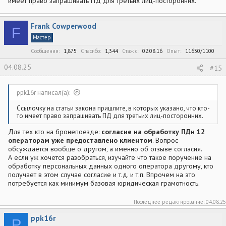
имеет право запрашивать ПД для третьих лиц-посторонних.
Frank Cowperwood
F
Мастер
Сообщения
1,875
Спасибо
1,344
Стаж c
02.08.16
Опыт
11630/1100
04.08.25
#15
ppk16r написал(а):
Ссылочку на статьи закона пришлите, в которых указано, что кто-
то имеет право запрашивать ПД для третьих лиц-посторонних.
Для тех кто на бронепоезде:
согласие на обработку ПДн 12
операторам уже предоставлено клиентом
. Вопрос
обсуждается вообще о другом, а именно об отзыве согласия.
А если уж хочется разобраться, изучайте что такое поручение на
обработку персональных данных одного оператора другому, кто
получает в этом случае согласие и т.д. и т.п. Впрочем на это
потребуется как минимум базовая юридическая грамотность.
Последнее редактирование:
04.08.25
ppk16r
P