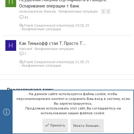
П
Оспаривание операции т банк
пользователь банков
Конфликтные ситуации
2
3
41
Frank Cowperwood
20.01.25
Конфликтные ситуации
Как Тинькофф стал Т. Просто Т...
H
Halvard
Конфликтные ситуации
7
Frank Cowperwood
21.05.25
Конфликтные ситуации
Просматривают тему:
На данном сайте используются файлы cookie, чтобы
персонализировать контент и сохранить Ваш вход в систему, если
Вы зарегистрируетесь.
Продолжая использовать этот сайт, Вы соглашаетесь на
Всего: 3 (пользователей: 0, гостей: 3)
использование наших файлов cookie.
Принять
Узнать больше...
Сверху
Снизу
Телеграм
ВКонтакте
Одноклассники
Facebook
Twitter
WhatsApp
Электронная почта
Ссылка
Поделиться: