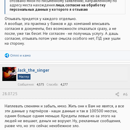
отозвано мной по письменному заявлению, направленному по
документов:
адресу места нахождения
лица, согласие на обработку
персональных данных у которого я отзываю
Фамилии, имени и отчества (при наличии);
Отзывать придется у каждого отдельно.
Даты и места рождения;
А вообще, эта практика у банков и др. компаний вписывать
Пола;
согласия в документы, без возможности отказаться сразу, а не
Паспортных данных (серия и номер паспорта; дата выдачи
после, уже так бесит. Не согласен - не получишь услугу. А дашь
паспорта; информация о том, кем выдан паспорт; код
согласие, отзывать потом уже смысла особого нет, ПД уже ушли
подразделения, выдавшего паспорт);
Данных иных документов, удостоверяющих мою личность
на сторону.
(серия и номер, дата выдачи, сведения об органе, выдавшем
такой документ);
Р
Omni
и
камо
Адреса регистрации, даты регистрации;
е
Адреса фактического проживания;
а
Социального и имущественного положения;
к
Образования;
Jack_the_singer
ц
Отношения к воинской службе;
и
Мастер
ИНН;
и
СНИЛС;
:
Сообщения
4,575
Спасибо
4,277
Телефонного номера (домашний (как по адресу регистрации,
так и по адресу фактического проживания), мобильный,
28.07.25
#6
рабочий);
Адресов электронной почты;
Сведений о трудовой деятельности (тип занятости,
Наплевать слюнями и забыть, имхо. Жить они к Вам не явятся, а все
ежемесячный доход, название организации работодателя,
эти данные у партнёров - наши данные и так в 100500 местах,
адрес работы, дата начала занятости, телефон
одним больше одним меньше. Кредиты левые из-за этого на
организации, должность, тип должности, тип дохода (в
людей не вешают, деньги не воруют. Ну, рекламные сообщения,
случае определенного типа занятости)) и расходах;
разве что, но это сейчас неизбежное зло.
Иной информации, имеющейся в распоряжении Партнеров,
предоставленной Партнерам мной и/или третьими лицами