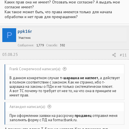
Каких прав она не имеет? Отозвать мое согласие? А выдать мое
согласие имеет?
Как такое может быть, что права имеются только для начала
обработки и нет прав для прекращения?
ppk16r
P
Участник
Сообщения
1,779
Спасибо
392
03.08.25
#11
Frank Cowperwood написал(а):
В данном конкретном случае
т-шарашка не наглеет,
а действует
в полном соответствии с законом. Как ни странно, ибо т-
шарашка на законы о ПДн и не только систематически плюет.
А вот ТС почему-то требует от нее то, на что она в принципе не
имеет прав.
Автандил написал(а):
При оформлении заявки на рассрочку
продавец
отправил меня
заполнять форму с ПД на forma.tbank.ru.