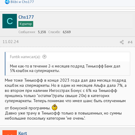
Р
Bilbi
и
Chs177
е
а
к
Chs177
ц
C
и
Куратор
и
:
Сообщения
5,158
Спасибо
6,569
11.02.24
#4
Funtik написал(а):
Мне как-то в течение 2-х месяцев подряд Тинькофф Банк дал
5% кэшбэк на супермаркеты.
Мне тоже Тинькофф в конце 2023 года дал два месяца подряд
кэшбэк на спермаркеты. Но в один из месяцев Альфа дала 7%, а
во втором при наличии Ингосстрах Бонус с 6% на Тинькофф
пришлись только "остатки"(траты свыше 20к) в категорих
супермаркеты. Теперь понимаю что имел шанс быть отлученным
от бонусной программы.
Давно уже трачу в Тинькофф только в повышенных, но суммы
небольшие поскольку категории "не очень".
Kort