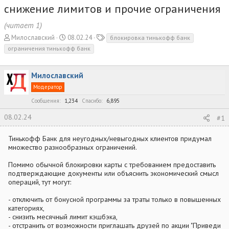
снижение лимитов и прочие ограничения
(читает 1)
А
Д
Т
Милославский
08.02.24
блокировка тинькофф банк
в
а
е
ограничения тинькофф банк
т
т
г
о
а
и
р
н
Милославский
т
а
Модератор
е
ч
м
Сообщения
1,234
а
Спасибо
6,895
ы
л
08.02.24
#1
а
Тинькофф Банк для неугодных/невыгодных клиентов придумал
множество разнообразных ограничений.
Помимо обычной блокировки карты с требованием предоставить
подтверждающие документы или объяснить экономический смысл
операций, тут могут:
- отключить от бонусной программы за траты только в повышенных
категориях,
- снизить месячный лимит кэшбэка,
- отстранить от возможности приглашать друзей по акции "Приведи