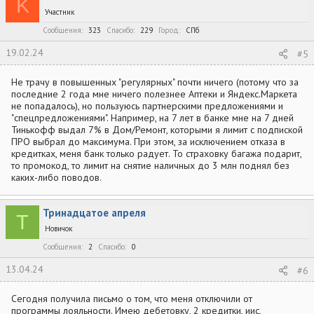
K
Участник
Сообщения
323
Спасибо
229
Город
СПб
19.02.24
#5
Не трачу в повышенных "регулярных" почти ничего (потому что за
последние 2 года мне ничего полезнее Аптеки и Яндекс.Маркета
не попадалось), но пользуюсь партнерскими предложениями и
"спецпредложениями". Например, на 7 лет в банке мне на 7 дней
Тинькофф выдал 7% в Дом/Ремонт, которыми я лимит с подпиской
ПРО выбрал до максимума. При этом, за исключением отказа в
кредитках, меня банк только радует. То страховку багажа подарит,
то промокод, то лимит на снятие наличных до 3 млн поднял без
каких-либо поводов.
Тринадцатое апреля
Т
Новичок
Сообщения
2
Спасибо
0
13.04.24
#6
Сегодня получила письмо о том, что меня отключили от
программы лояльности. Имею дебетовку, 2 кредитки, иис,