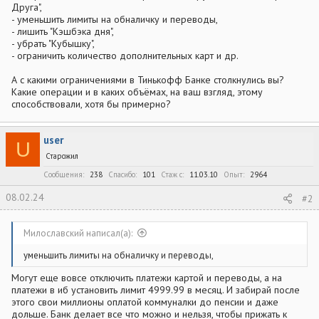
Друга",
- уменьшить лимиты на обналичку и переводы,
- лишить "Кэшбэка дня",
- убрать "Кубышку",
- ограничить количество дополнительных карт и др.
А с какими ограничениями в Тинькофф Банке столкнулись вы?
Какие операции и в каких объёмах, на ваш взгляд, этому
способствовали, хотя бы примерно?
user
U
Старожил
Сообщения
238
Спасибо
101
Стаж c
11.03.10
Опыт
2964
08.02.24
#2
Милославский написал(а):
уменьшить лимиты на обналичку и переводы,
Могут еще вовсе отключить платежи картой и переводы, а на
платежи в иб установить лимит 4999.99 в месяц. И забирай после
этого свои миллионы оплатой коммуналки до пенсии и даже
дольше. Банк делает все что можно и нельзя, чтобы прижать к