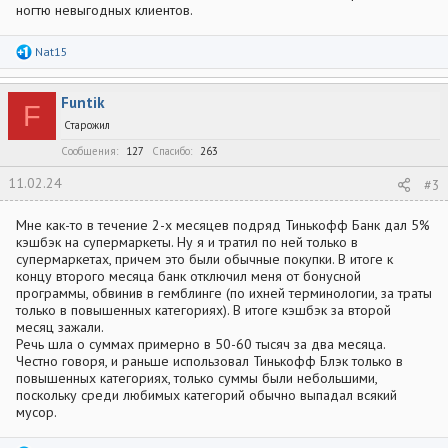
ногтю невыгодных клиентов.
Р
Nat15
е
а
к
Funtik
ц
F
и
Старожил
и
:
Сообщения
127
Спасибо
263
11.02.24
#3
Мне как-то в течение 2-х месяцев подряд Тинькофф Банк дал 5%
кэшбэк на супермаркеты. Ну я и тратил по ней только в
супермаркетах, причем это были обычные покупки. В итоге к
концу второго месяца банк отключил меня от бонусной
программы, обвинив в гемблинге (по ихней терминологии, за траты
только в повышенных категориях). В итоге кэшбэк за второй
месяц зажали.
Речь шла о суммах примерно в 50-60 тысяч за два месяца.
Честно говоря, и раньше использовал Тинькофф Блэк только в
повышенных категориях, только суммы были небольшими,
поскольку среди любимых категорий обычно выпадал всякий
мусор.