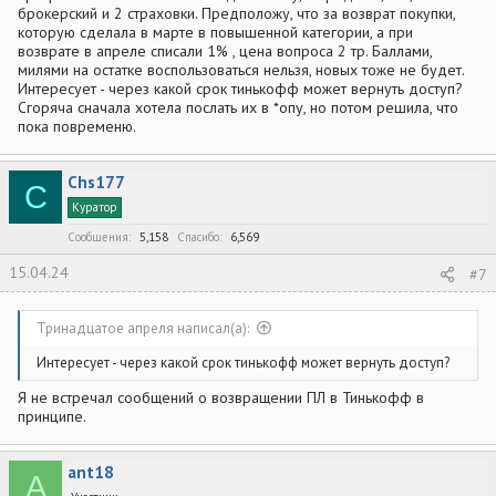
брокерский и 2 страховки. Предположу, что за возврат покупки,
которую сделала в марте в повышенной категории, а при
возврате в апреле списали 1% , цена вопроса 2 тр. Баллами,
милями на остатке воспользоваться нельзя, новых тоже не будет.
Интересует - через какой срок тинькофф может вернуть доступ?
Сгоряча сначала хотела послать их в *опу, но потом решила, что
пока повременю.
Chs177
C
Куратор
Сообщения
5,158
Спасибо
6,569
15.04.24
#7
Тринадцатое апреля написал(а):
Интересует - через какой срок тинькофф может вернуть доступ?
Я не встречал сообщений о возвращении ПЛ в Тинькофф в
принципе.
ant18
A