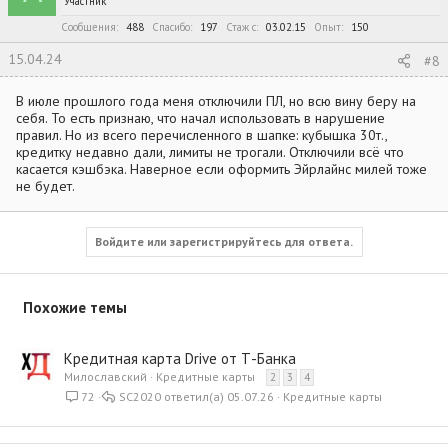
Участник
Сообщения
488
Спасибо
197
Стаж c
03.02.15
Опыт
150
15.04.24
#8
В июле прошлого года меня отключили ПЛ, но всю вину беру на
себя. То есть признаю, что начал использовать в нарушение
правил. Но из всего перечисленного в шапке: кубышка 30т.,
кредитку недавно дали, лимиты не трогали. Отключили всё что
касается кэшбэка. Наверное если оформить Эйрлайнс милей тоже
не будет.
Войдите или зарегистрируйтесь для ответа.
Похожие темы
Кредитная карта Drive от Т-Банка
Милославский
Кредитные карты
2
3
4
72
SC2020
05.07.26
Кредитные карты