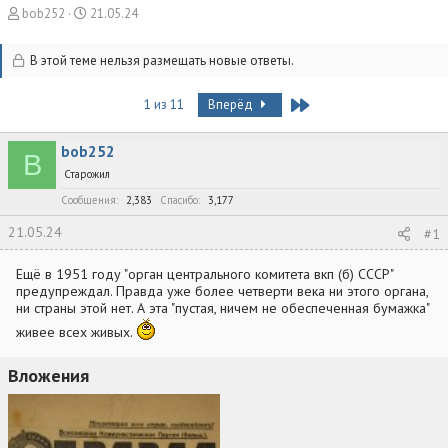
А
Д
bob252
21.05.24
в
а
т
т
В этой теме нельзя размещать новые ответы.
о
а
р
н
т
а
Last
1 из 11
Вперёд
е
ч
м
а
bob252
ы
л
B
а
Старожил
Сообщения
2,383
Спасибо
3,177
21.05.24
#1
Ещё в 1951 году "орган центрального комитета вкп (б) СССР"
предупреждал. Правда уже более четверти века ни этого органа,
ни страны этой нет. А эта "пустая, ничем не обеспеченная бумажка"
живее всех живых.
Вложения