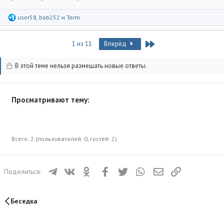
Р
user58
,
bob252
и
Term
е
а
к
Last
1 из 11
Вперёд
ц
и
и
В этой теме нельзя размещать новые ответы.
:
Просматривают тему:
Всего: 2 (пользователей: 0, гостей: 2)
Телеграм
ВКонтакте
Одноклассники
Facebook
Twitter
WhatsApp
Электронная почта
Ссылка
Поделиться:
Беседка