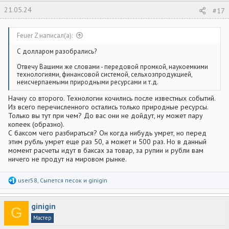
21.05.24
#17
Feuer Z написал(а):
С долларом разобрались?
Отвечу Вашими же словами - передовой промкой, наукоемкими
технологиями, финансовой системой, сельхозпродукцией,
неисчерпаемыми природными ресурсами и т.д.
Начну со второго. Технологии кочились после известных событий.
Из всего перечисленного остались только природные ресурсы.
Только вы тут при чем? До вас они не дойдут, ну может пару
копеек (образно).
С баксом чего разбираться? Он когда нибудь умрет, но перед
этим рубль умрет еще раз 50, а может и 500 раз. Но в данный
момент расчеты идут в баксах за товар, за рупии и рубли вам
ничего не продут на мировом рынке.
Р
user58
,
Сыпется песок
и
ginigin
е
а
к
ginigin
ц
G
и
Мастер
и