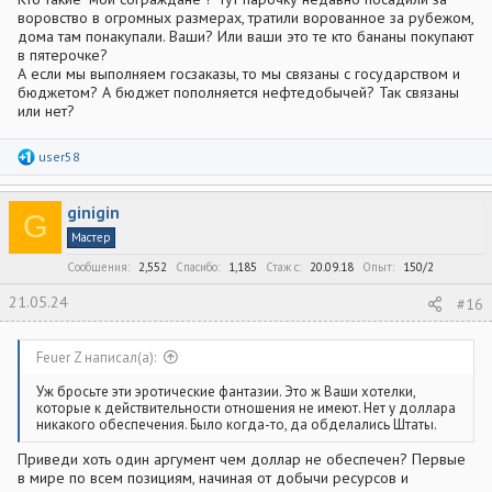
воровство в огромных размерах, тратили ворованное за рубежом,
дома там понакупали. Ваши? Или ваши это те кто бананы покупают
в пятерочке?
А если мы выполняем госзаказы, то мы связаны с государством и
бюджетом? А бюджет пополняется нефтедобычей? Так связаны
или нет?
Р
user58
е
а
к
ginigin
ц
G
и
Мастер
и
:
Сообщения
2,552
Спасибо
1,185
Стаж c
20.09.18
Опыт
150/2
21.05.24
#16
Feuer Z написал(а):
Уж бросьте эти эротические фантазии. Это ж Ваши хотелки,
которые к действительности отношения не имеют. Нет у доллара
никакого обеспечения. Было когда-то, да обделались Штаты.
Приведи хоть один аргумент чем доллар не обеспечен? Первые
в мире по всем позициям, начиная от добычи ресурсов и