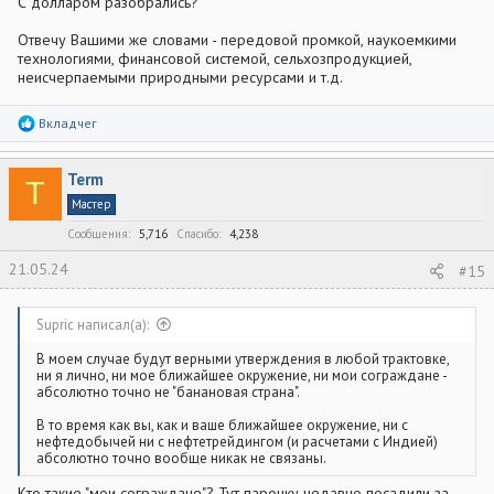
С долларом разобрались?
Отвечу Вашими же словами - передовой промкой, наукоемкими
технологиями, финансовой системой, сельхозпродукцией,
неисчерпаемыми природными ресурсами и т.д.
Р
Вкладчег
е
а
к
Term
ц
T
и
Мастер
и
:
Сообщения
5,716
Спасибо
4,238
21.05.24
#15
Supric написал(а):
В моем случае будут верными утверждения в любой трактовке,
ни я лично, ни мое ближайшее окружение, ни мои сограждане -
абсолютно точно не "банановая страна".
В то время как вы, как и ваше ближайшее окружение, ни с
нефтедобычей ни с нефтетрейдингом (и расчетами с Индией)
абсолютно точно вообще никак не связаны.
Кто такие "мои сограждане"? Тут парочку недавно посадили за