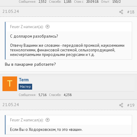
:
Сообщения
2,552
Спасибо
1,185
Стаж c
20.09.18
Опыт
150/2
21.05.24
#18
Feuer Z написал(а):
С долларом разобрались?
Отвечу Вашими же словами - передовой промкой, наукоемкими
технологиями, финансовой системой, сельхозпродукцией,
неисчерпаемыми природными ресурсами и т.д.
Вы в панараме работаете?
Term
T
Мастер
Сообщения
5,716
Спасибо
4,238
21.05.24
#19
Feuer Z написал(а):
Если Вы о Ходорковском, то это «ваши».