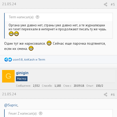
21.05.24
#5
Term написал(а):
Органа уже давно нет, страны уже давно нет, а те журналюшки
из газет переехали в интернет и продолжают писать ту же чушь.
Один тут же нарисовался.
Сейчас еще парочка подтянется,
если их смена.
Р
user58
,
АлКаsh
и
Term
е
а
к
ginigin
ц
G
и
Мастер
и
:
Сообщения
2,552
Спасибо
1,185
Стаж c
20.09.18
Опыт
150/2
21.05.24
#6
@Supric
,
Feuer Z написал(а):