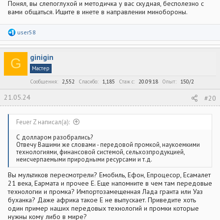
Понял, вы слепоглухой и методичка у вас скудная, бесполезно с
вами общаться. Ищите в инете в направлении минобороны.
Р
user58
е
а
к
ginigin
ц
G
и
Мастер
и
:
Сообщения
2,552
Спасибо
1,185
Стаж c
20.09.18
Опыт
150/2
21.05.24
#20
Feuer Z написал(а):
С долларом разобрались?
Отвечу Вашими же словами - передовой промкой, наукоемкими
технологиями, финансовой системой, сельхозпродукцией,
неисчерпаемыми природными ресурсами и т.д.
Вы мультиков пересмотрели? Емобиль, Ефон, Епроцесор, Есамалет
21 века, Еармата и прочее Е. Еще напомните в чем там передовые
технологии и промка? Импортозамещенная Лада гранта или Уаз
буханка? Даже африка такое Е не выпускает. Приведите хоть
один пример наших передовых технологий и промки которые
нужны кому либо в мире?