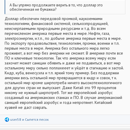
А Вы упрямо продолжаете верить в то, что доллар это
обеспеченная не бумажка?
Доллар обеспечен передовой промкой, наукоемкими
технологиями, финансовой системой, сельхозпродукцией,
неисчерпаемыми природными ресурсами и т.д. Во всем
перечисленом америка первые места в мире. Нефти, газа,
электроэнергии, и.т.п., по добыче америка первые места в мире.
По экспорту продовольствия, технологиям, промки, военки и т.п.
первые места в мире. Америка без остального мира легко
проживет, а вот мир без америки не сможет. В америке почти все
ПО и ключевые технологии. Так что америка всему миру если
захочет может санкции обявить и даже не подавиться, а вот мир
остальному миру сильно поплахееет и уйдёт в стагнацию и застой.
Кндр, куба, венесуэла и т.п. яркий тому пример. Без поддержки
америки весь остальной мир превращается в кндр и совок, т к.
остальной мир кроме ширпотреба ничего высокотехнологичного
для других стран не выпускает. Даже Китай это 99 процентов
никому не нужный ширпотреб. Тот же европейский аэробус
созданный на американских станках и ПО. В случае американский
санкций европейский аэробус и года непротянет. Китайский
хуавей не даст соврать.
Р
user58
и
Сыпется песок
е
а