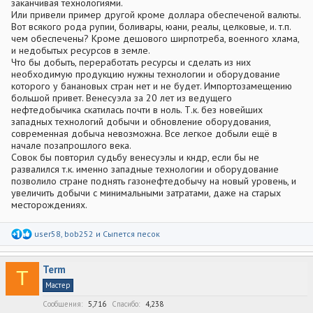
заканчивая технологиями.
Или привели пример другой кроме доллара обеспеченой валюты.
Вот всякого рода рупии, боливары, юани, реалы, целковые, и. т.п.
чем обеспечены? Кроме дешового ширпотреба, военного хлама,
и недобытых ресурсов в земле.
Что бы добыть, переработать ресурсы и сделать из них
необходимую продукцию нужны технологии и оборудование
которого у банановых стран нет и не будет. Импортозамещению
большой привет. Венесуэла за 20 лет из ведущего
нефтедобычика скатилась почти в ноль. Т.к. без новейших
западных технологий добычи и обновление оборудования,
современная добыча невозможна. Все легкое добыли ещё в
начале позапрошлого века.
Совок бы повторил судьбу венесуэлы и кндр, если бы не
развалился т.к. именно западные технологии и оборудование
позволило стране поднять газонефтедобычу на новый уровень, и
увеличить добычи с минимальными затратами, даже на старых
месторождениях.
Р
user58
,
bob252
и
Сыпется песок
е
а
к
Term
ц
T
и
Мастер
и
:
Сообщения
5,716
Спасибо
4,238