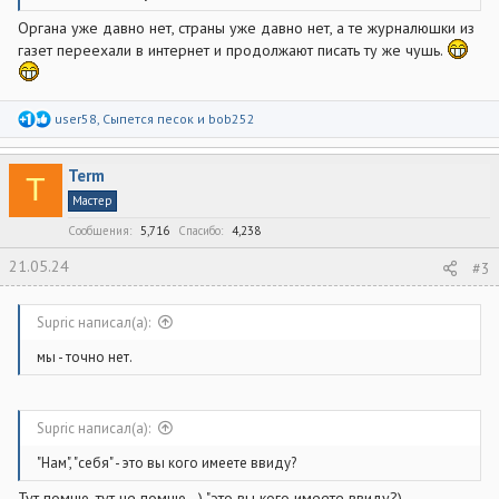
Органа уже давно нет, страны уже давно нет, а те журналюшки из
газет переехали в интернет и продолжают писать ту же чушь.
Р
user58
,
Сыпется песок
и
bob252
е
а
к
Term
ц
T
и
Мастер
и
:
Сообщения
5,716
Спасибо
4,238
21.05.24
#3
Supric написал(а):
мы - точно нет.
Supric написал(а):
"Нам", "себя" - это вы кого имеете ввиду?
Тут помню, тут не помню...) "это вы кого имеете ввиду?)