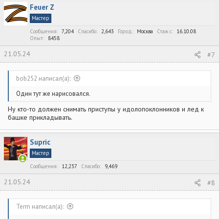
к
Feuer Z
ц
и
Мастер
и
:
Сообщения
7,204
Спасибо
2,643
Город
Москва
Стаж c
16.10.08
Опыт
8458
21.05.24
#7
bob252 написал(а):
Один тут же нарисовался.
Ну кто-то должен снимать приступы у идолопоклонников и лед к
башке прикладывать.
Supric
Мастер
Сообщения
12,237
Спасибо
9,469
21.05.24
#8
Term написал(а):