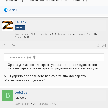
Р
user58
е
а
к
Feuer Z
ц
и
Мастер
и
:
Сообщения
7,204
Спасибо
2,643
Город
Москва
Стаж c
16.10.08
Опыт
8458
21.05.24
#4
Term написал(а):
Органа уже давно нет, страны уже давно нет, а те журналюшки
из газет переехали в интернет и продолжают писать ту же чушь.
А Вы упрямо продолжаете верить в то, что доллар это
обеспеченная не бумажка?
bob252
B
Старожил
Сообщения
2,383
Спасибо
3,177