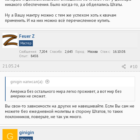
никакого обеспечения. Было когда-то, да обделались Штаты.
Ну а Вашу мантру можно с тем же успехом хоть к квачам
применить. И на них можно всё перечисленное купить.
Feuer Z
Мастер
Сообщения
7,204
Спасибо
2,643
Город
Москва
Стаж c
16.10.08
Опыт
8458
21.05.24
#10
ginigin написал(а):
Америка без остального мира легко проживет, а вот мир без
америки не сможет.
Вы свои-то зависимости на других не навешивайте. Если Вы сам не
можете без ежедневной молитвы в сторону Штатов, то таких
поклонников, поверьте, не так уж много.
ginigin
G
Мастер