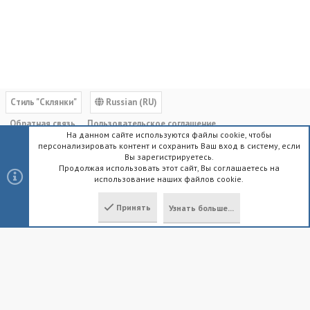
Cтиль "Склянки"
Russian (RU)
Обратная связь
Пользовательское соглашение
На данном сайте используются файлы cookie, чтобы
Политика конфиденциальности
Помощь
Главная
R
персонализировать контент и сохранить Ваш вход в систему, если
S
Вы зарегистрируетесь.
S
Продолжая использовать этот сайт, Вы соглашаетесь на
использование наших файлов cookie.
®
Community platform by XenForo
© 2010-2023 XenForo Ltd.
|
Style by
ThemeHouse
Принять
Узнать больше...
Локализация от
XenForo.Info
Сверху
Снизу