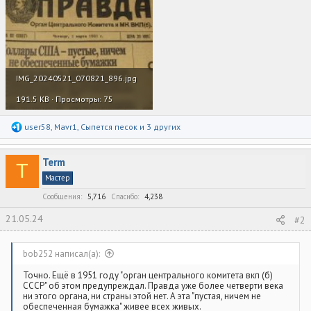
IMG_20240521_070821_896.jpg
191.5 KB · Просмотры: 75
Р
user58
,
Mavr1
,
Сыпется песок
и 3 других
е
а
к
Term
ц
T
и
Мастер
и
:
Сообщения
5,716
Спасибо
4,238
21.05.24
#2
bob252 написал(а):
Точно. Ещё в 1951 году "орган центрального комитета вкп (б)
СССР" об этом предупреждал. Правда уже более четверти века
ни этого органа, ни страны этой нет. А эта "пустая, ничем не
обеспеченная бумажка" живее всех живых.