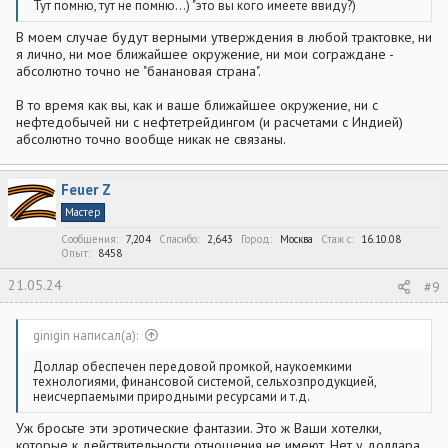
Тут помню, тут не помню...) "это вы кого имеете ввиду?)
В моем случае будут верными утверждения в любой трактовке, ни
я лично, ни мое ближайшее окружение, ни мои сограждане -
абсолютно точно не "банановая страна".
В то время как вы, как и ваше ближайшее окружение, ни с
нефтедобычей ни с нефтетрейдингом (и расчетами с Индией)
абсолютно точно вообще никак не связаны.
Feuer Z
Мастер
Сообщения
7,204
Спасибо
2,643
Город
Москва
Стаж c
16.10.08
Опыт
8458
21.05.24
#9
ginigin написал(а):
Доллар обеспечен передовой промкой, наукоемкими
технологиями, финансовой системой, сельхозпродукцией,
неисчерпаемыми природными ресурсами и т.д.
Уж бросьте эти эротические фантазии. Это ж Ваши хотелки,
которые к действительности отношения не имеют. Нет у доллара