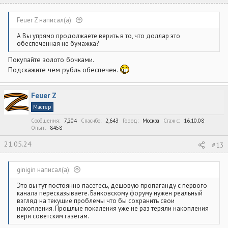
Feuer Z написал(а):
А Вы упрямо продолжаете верить в то, что доллар это
обеспеченная не бумажка?
Покупайте золото бочками.
Подскажите чем рубль обеспечен.
Feuer Z
Мастер
Сообщения
7,204
Спасибо
2,643
Город
Москва
Стаж c
16.10.08
Опыт
8458
21.05.24
#13
ginigin написал(а):
Это вы тут постоянно пасетесь, дешовую пропаганду с первого
канала пересказываете. Банковскому форуму нужен реальный
взгляд на текущие проблемы что бы сохранить свои
накопления. Прошлые покаления уже не раз теряли накопления
веря советским газетам.