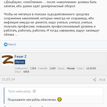
«ДешЕвую», «покОления» … после «накопления» должна быть
запятая, ибо далее идет деепричастный оборот.
Чтобы не метаться в поисках чудодейственного средства
сохранения накоплений, которые никогда не сохранишь, ибо
инфляция никуда не денется, надо учиться, учиться, учиться,
получать профессию, повышать профессиональный уровень и
работать, работать, работать. И тогда, наверняка, вдруг запляшут
облака …
Р
Mavr1
е
а
к
Feuer Z
ц
и
Мастер
и
:
Сообщения
7,204
Спасибо
2,643
Город
Москва
Стаж c
16.10.08
Опыт
8458
21.05.24
#14
Term написал(а):
Подскажите чем рубль обеспечен.