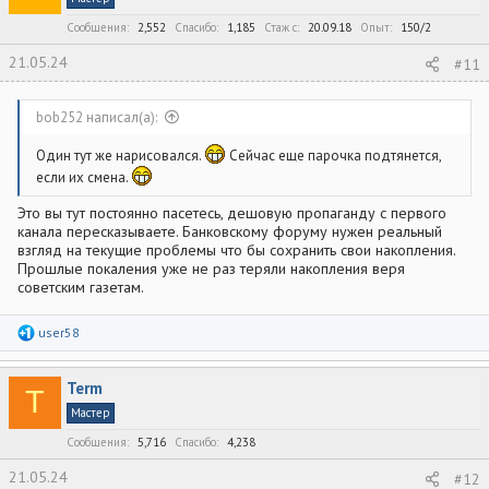
Сообщения
2,552
Спасибо
1,185
Стаж c
20.09.18
Опыт
150/2
21.05.24
#11
bob252 написал(а):
Один тут же нарисовался.
Сейчас еще парочка подтянется,
если их смена.
Это вы тут постоянно пасетесь, дешовую пропаганду с первого
канала пересказываете. Банковскому форуму нужен реальный
взгляд на текущие проблемы что бы сохранить свои накопления.
Прошлые покаления уже не раз теряли накопления веря
советским газетам.
Р
user58
е
а
к
Term
ц
T
и
Мастер
и
:
Сообщения
5,716
Спасибо
4,238
21.05.24
#12