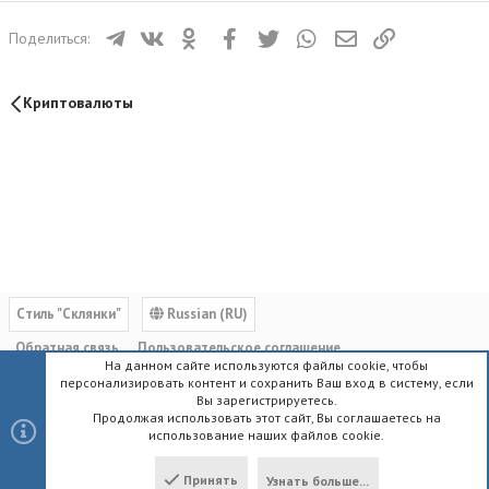
Телеграм
ВКонтакте
Одноклассники
Facebook
Twitter
WhatsApp
Электронная почта
Ссылка
Поделиться:
Криптовалюты
Cтиль "Склянки"
Russian (RU)
Обратная связь
Пользовательское соглашение
На данном сайте используются файлы cookie, чтобы
Политика конфиденциальности
Помощь
Главная
R
персонализировать контент и сохранить Ваш вход в систему, если
S
Вы зарегистрируетесь.
S
Продолжая использовать этот сайт, Вы соглашаетесь на
использование наших файлов cookie.
®
Community platform by XenForo
© 2010-2023 XenForo Ltd.
|
Style by
ThemeHouse
Принять
Узнать больше...
Локализация от
XenForo.Info