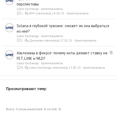
т
перспективы
а
Lidos Exchange
Криптовалюты
т
1
BVV
24.02.25
Криптовалюты
ь
я
Solana в глубокой трясине: сможет ли она выбраться
из неё?
Lidos Exchange
Криптовалюты
2
Донован
27.02.25
Криптовалюты
С
Альткоины в фокусе: почему киты делают ставку на
т
FET, LINK и WLD?
а
Lidos Exchange
Криптовалюты
т
0
Lidos Exchange
27.02.25
Криптовалюты
ь
я
Просматривают тему:
Всего: 3 (пользователей: 0, гостей: 3)