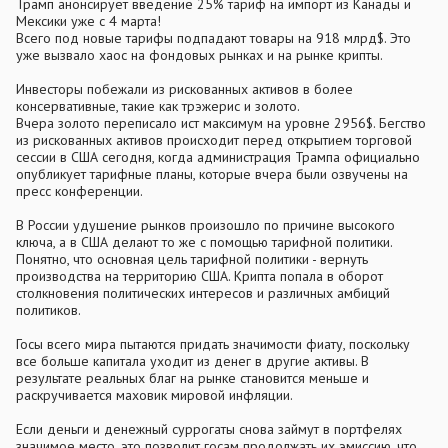
Трамп анонсирует введение 25% тариф на импорт из Канады и
Мексики уже с 4 марта!
Всего под новые тарифы подпадают товары на 918 млрд$. Это
уже вызвало хаос на фондовых рынках и на рынке крипты.
Инвесторы побежали из рискованных активов в более
консервативные, такие как трэжерис и золото.
Вчера золото переписало ист максимум на уровне 2956$. Бегство
из рискованных активов происходит перед открытием торговой
сессии в США сегодня, когда администрация Трампа официально
опубликует тарифные планы, которые вчера были озвучены на
пресс конференции.
В России удушение рынков произошло по причине высокого
ключа, а в США делают то же с помощью тарифной политики.
Понятно, что основная цель тарифной политики - вернуть
производства на территорию США. Крипта попала в оборот
столкновения политических интересов и различных амбиций
политиков.
Госы всего мира пытаются придать значимости фиату, поскольку
все больше капитала уходит из денег в другие активы. В
результате реальных благ на рынке становится меньше и
раскручивается маховик мировой инфляции.
Если деньги и денежный суррогаты снова займут в портфелях
значимое место, это позволит госам продолжать их эмиссию, что