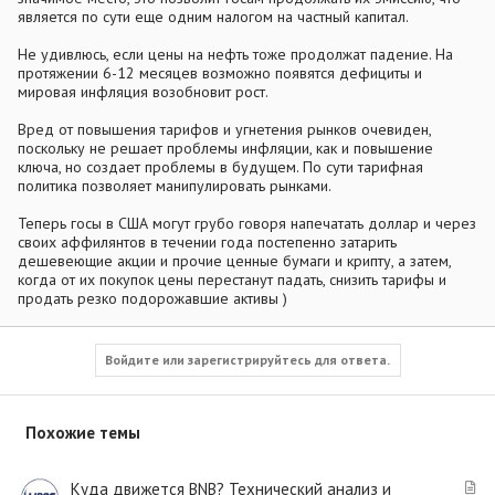
является по сути еще одним налогом на частный капитал.
Не удивлюсь, если цены на нефть тоже продолжат падение. На
протяжении 6-12 месяцев возможно появятся дефициты и
мировая инфляция возобновит рост.
Вред от повышения тарифов и угнетения рынков очевиден,
поскольку не решает проблемы инфляции, как и повышение
ключа, но создает проблемы в будущем. По сути тарифная
политика позволяет манипулировать рынками.
Теперь госы в США могут грубо говоря напечатать доллар и через
своих аффилянтов в течении года постепенно затарить
дешевеющие акции и прочие ценные бумаги и крипту, а затем,
когда от их покупок цены перестанут падать, снизить тарифы и
продать резко подорожавшие активы )
Войдите или зарегистрируйтесь для ответа.
Похожие темы
С
Куда движется BNB? Технический анализ и