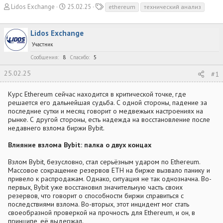
А
Д
Т
Lidos Exchange
25.02.25
ethereum
технический анализ
в
а
е
т
т
г
Lidos Exchange
о
а
и
р
н
Участник
т
а
Сообщения
8
Спасибо
5
е
ч
м
а
25.02.25
#1
ы
л
а
Курс Ethereum сейчас находится в критической точке, где
решается его дальнейшая судьба. С одной стороны, падение за
последние сутки и месяц говорит о медвежьих настроениях на
рынке. С другой стороны, есть надежда на восстановление после
недавнего взлома биржи Bybit.
Влияние взлома Bybit: палка о двух концах
Взлом Bybit, безусловно, стал серьёзным ударом по Ethereum.
Массовое сокращение резервов ETH на бирже вызвало панику и
привело к распродажам. Однако, ситуация не так однозначна. Во-
первых, Bybit уже восстановил значительную часть своих
резервов, что говорит о способности биржи справиться с
последствиями взлома. Во-вторых, этот инцидент мог стать
своеобразной проверкой на прочность для Ethereum, и он, в
принципе, её выдержал.