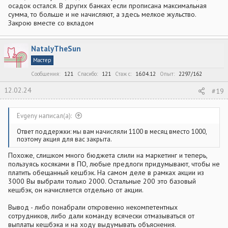
осадок остался. В других банках если прописана максимальная
сумма, то больше и не начисляют, а здесь мелкое жульство.
Закрою вместе со вкладом
NatalyTheSun
Мастер
Сообщения
121
Спасибо
121
Стаж c
16.04.12
Опыт
2297/162
12.02.24
#19
Evgeny написал(а):
Ответ поддержки: мы вам начисляли 1100 в месяц вместо 1000,
поэтому акция для вас закрыта.
Похоже, слишком много бюджета слили на маркетинг и теперь,
пользуясь косяками в ПО, любые предлоги придумывают, чтобы не
платить обещанный кешбэк. На самом деле в рамках акции из
3000 Вы выбрали только 2000. Остальные 200 это базовый
кешбэк, он начисляется отдельно от акции.
Вывод - либо понабрали откровенно некомпетентных
сотрудников, либо дали команду всячески отмазываться от
выплаты кешбэка и на ходу выдумывать объяснения.