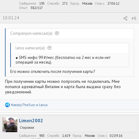
:
Сообщения
195
Спасибо
272
Город
Москва
Стаж c
27.06.12
Опыт
382/117
10.01.24
#8
Companyon написал(а):
larus написал(а):
● SMS-инфо 99 ₽/мес (бесплатно на 2 мес и если нет
операций за месяц).
Его можно отключить после получения карты?
При получении карты можно попросить не подключать. Мне
попался адекватный Виталик и карта была выдана сразу без
уведомлений.
Р
NatalyTheSun
и
larus
е
а
к
Limon2002
ц
и
Старожил
и
:
Сообщения
985
Спасибо
1,429
Город
Москва
Стаж c
02.09.16