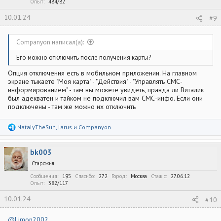
Опыт
484/82
10.01.24
#9
Companyon написал(а):
Его можно отключить после получения карты?
Опция отключения есть в мобильном приложении. На главном
экране тыкаете "Моя карта" - "Действия" - "Управлять СМС-
информированием" - там вы можете увидеть, правда ли Виталик
был адекватен и тайком не подключил вам СМС-инфо. Если они
подключены - там же можно их отключить
Р
NatalyTheSun
,
larus
и
Companyon
е
а
к
bk003
ц
и
Старожил
и
:
Сообщения
195
Спасибо
272
Город
Москва
Стаж c
27.06.12
Опыт
382/117
10.01.24
#10
@Limon2002