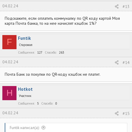
04.02.24
#13
Подскажите, если оплатить коммуналку по QR коду картой Моя
карта Почта банка, то на нее начислят кэшбэк 1%?
Funtik
F
Старожил
Сообщения
127
Спасибо
263
04.02.24
#14
Почта Банк за покупки по QR-коду кэшбэк не платит.
Hotkot
H
Участник
Сообщения
5
Спасибо
0
04.02.24
#15
Funtik написал(а):