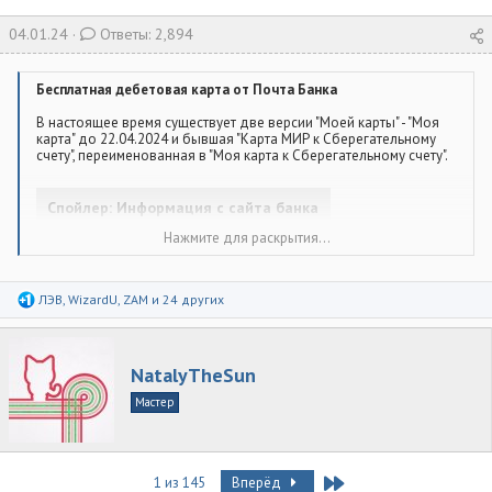
в
а
т
т
04.01.24
Ответы: 2,894
о
а
р
н
т
а
Бесплатная дебетовая карта от Почта Банка
е
ч
м
а
В настоящее время существует две версии "Моей карты" - "Моя
ы
карта" до 22.04.2024 и бывшая "Карта МИР к Сберегательному
л
счету", переименованная в "Моя карта к Сберегательному счету".
а
Спойлер:
Информация с сайта банка
Нажмите для раскрытия...
Тариф "Моя карта к Сберсчету"
, для карт, оформленных
начиная с 23.04.2024
Тариф "Моя карта"
для карт, оформленных по 22.04.2024
Р
ЛЭВ
,
WizardU
,
ZAM
и 24 других
(архивный)
е
а
Обслуживание:
0 руб.*
к
*Есть комиссия за неактивность 365 дней, поэтому, если карту не
ц
А
NatalyTheSun
планируется использовать, ее следует обнулить - тогда никаких
и
в
комиссий не последует.
и
Мастер
:
ПНО:
нет.
т
о
Спойлер:
Кешбек
р
При получении персонального приглашения спрашивайте в
Last
1 из 145
Вперёд