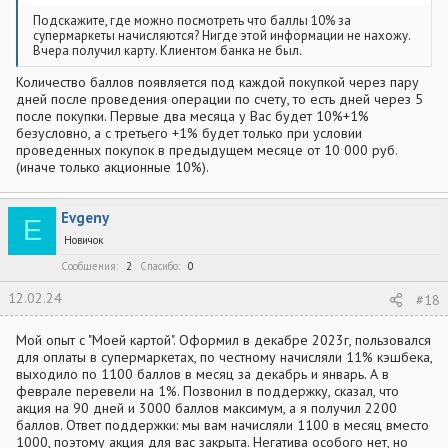
Подскажите, где можно посмотреть что баллы 10% за
супермаркеты начисляются? Нигде этой информации не нахожу.
Вчера получил карту. Клиентом банка не был.
Количество баллов появляется под каждой покупкой через пару
дней после проведения операции по счету, то есть дней через 5
после покупки. Первые два месяца у Вас будет 10%+1%
безусловно, а с третьего +1% будет только при условии
проведенных покупок в предыдущем месяце от 10 000 руб.
(иначе только акционные 10%).
Evgeny
E
Новичок
Сообщения
2
Спасибо
0
12.02.24
#18
Мой опыт с "Моей картой". Оформил в декабре 2023г, пользовался
для оплаты в супермаркетах, по честному начисляли 11% кэшбека,
выходило по 1100 баллов в месяц за декабрь и январь. А в
феврале перевели на 1%. Позвонил в поддержку, сказал, что
акция на 90 дней и 3000 баллов максимум, а я получил 2200
баллов. Ответ поддержки: мы вам начисляли 1100 в месяц вместо
1000, поэтому акция для вас закрыта. Негатива особого нет, но