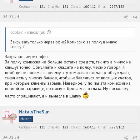
(без коммуналки) на месяц, макс. 1000 рублей
персоналка для некоторых клиентов (при условии
Сообщения
121
Спасибо
121
Стаж c
16.04.12
Опыт
2297/162
получения приглашения):
кешбэк 5% на 12 категорий на
месяц, макс. 1000 бонусов
04.01.24
#4
персоналка для некоторых клиентов (при условии
получения приглашения):
кешбэк 20% на операции через
MIR Pay, проведенные по NFC, на 60 дней, макс. 2000
coptain написал(а):
бонусов
персоналка для некоторых клиентов (при условии
Закрывать только через офис? Комиссию за полку в минус
получения приглашения):
кешбэк 5% на супермаркеты и
спишут?
почтовые услуги при условии поддержания
определенного остатка на "Копилке"
Закрывать через офис.
На
старом тарифе
, кроме акционных баллов, начисляется также
За полку комиссия не больше остатка средств, так что в минус не
базовый 1%, если выполнено условие по покупкам в
спишут точно. Обнуляйте и кладите на полку. Честно говоря, я
предыдущем месяце.
вообще не понимаю, почему эту комиссию так часто обсуждают,
такая есть у многих банков, чтобы избавляться от висящих счетов,
Основной счет в Почта банке - Сберегательный счет. На него
про которые клиенты забыли. Наверное, у почты эта комиссия на
приходят переводы по СБП и кешбэк, сконвертированный из
первой же странице, поэтому и бросается в глаза. Ну поскольку
баллов.
У карт, оформленных по старому тарифу, есть отдельный
часто спрашивают, я и вынесла в шапку
карточный счет, но переводы и кешбэк все равно поступают на
Сберегательный счет.
NatalyTheSun
Способы бесплатного вывода с Моей карты
:
Мастер
30 000 000 руб. в месяц по СБП
на свой счет
в другом
банке
Сообщения
121
Спасибо
121
Стаж c
16.04.12
Опыт
2297/162
30 000 000 руб. в месяц межбанком
на свой счет
в другом
банке
04.01.24
#5
бесплатный межбанк по реквизитам куда угодно