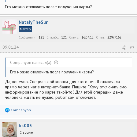
Его можно отключить после получения карты?
NatalyTheSun
Мастер
Сообщения
121
Спасибо
121
Стаж c
16.04.12
Опыт
2297/162
09.01.24
#7
Companyon написал(а):
Его можно отключить после получения карты?
Да, конечно. Специальной кнопки для этого нет. Я отключала
прямо через чат в интернет-банке. Пишите: "Хочу отключить смс-
информирование по карте такой-то". Для этой операции даже
человека ждать не нужно, робот сам отключает.
Р
Companyon
е
а
к
bk003
ц
и
Старожил
и