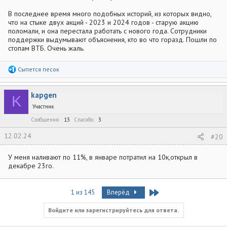
В последнее время много подобных историй, из которых видно,
что на стыке двух акций - 2023 и 2024 годов - старую акцию
поломали, и она перестала работать с нового года. Сотрудники
поддержки выдумывают объяснения, кто во что горазд. Пошли по
стопам ВТБ. Очень жаль.
Р
Сыпется песок
е
а
к
kapgen
ц
K
и
Участник
и
:
Сообщения
13
Спасибо
3
12.02.24
#20
У меня наливают по 11%, в январе потратил на 10к,открыл в
декабре 23го.
Last
1 из 145
Вперёд
Войдите или зарегистрируйтесь для ответа.