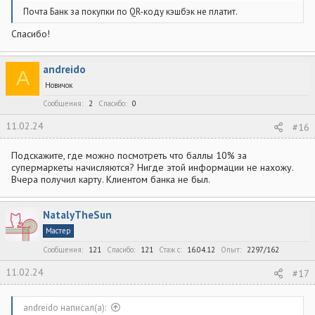
Почта Банк за покупки по QR-коду кэшбэк не платит.
Спасибо!
andreido
A
Новичок
Сообщения
2
Спасибо
0
11.02.24
#16
Подскажите, где можно посмотреть что баллы 10% за
супермаркеты начисляются? Нигде этой информации не нахожу.
Вчера получил карту. Клиентом банка не был.
NatalyTheSun
Мастер
Сообщения
121
Спасибо
121
Стаж c
16.04.12
Опыт
2297/162
11.02.24
#17
andreido написал(а):