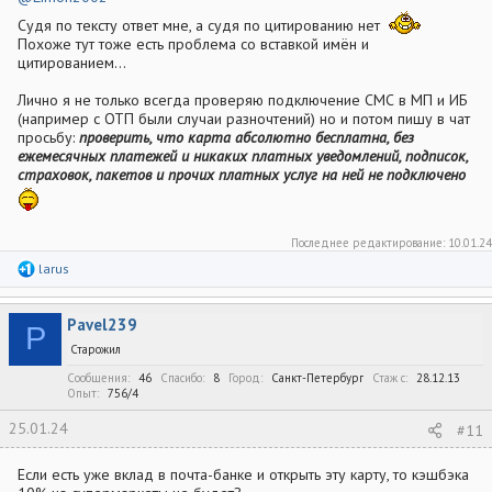
Судя по тексту ответ мне, а судя по цитированию нет
Похоже тут тоже есть проблема со вставкой имён и
цитированием...
Лично я не только всегда проверяю подключение СМС в МП и ИБ
(например с ОТП были случаи разночтений) но и потом пишу в чат
просьбу:
проверить, что карта абсолютно бесплатна, без
ежемесячных платежей и никаких платных уведомлений, подписок,
страховок, пакетов и прочих платных услуг на ней не подключено
Последнее редактирование:
10.01.24
Р
larus
е
а
к
Pavel239
ц
P
и
Старожил
и
:
Сообщения
46
Спасибо
8
Город
Санкт-Петербург
Стаж c
28.12.13
Опыт
756/4
25.01.24
#11
Если есть уже вклад в почта-банке и открыть эту карту, то кэшбэка