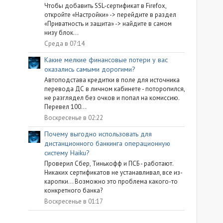
Чтобы добавить SSL-сертификат в Firefox,
откройте «Настройки» -> перейдите в раздел
«Приватность и защита» -> найдите в самом
низу блок...
Среда в 07:14
Какие мелкие финансовые потери у вас
оказались самыми дорогими?
Автоподстава кредитки в поле для источника
перевода ДС в личном кабинете - поторопился,
не разглядел без очков и попал на комиссию.
Перевел 100...
Воскресенье в 02:22
Почему выгодно использовать для
дистанционного банкинга операционную
систему Haiku?
Проверил Сбер, Тинькофф и ПСБ - работают.
Никаких сертификатов не устанавливал, все из-
каропки... Возможно это проблема какого-то
конкретного банка?
Воскресенье в 01:17