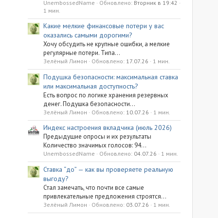
UnembossedName
Обновлено:
Вторник в 19:42
1 мин.
Какие мелкие финансовые потери у вас
оказались самыми дорогими?
Хочу обсудить не крупные ошибки, а мелкие
регулярные потери. Типа...
Зелёный Лимон
Обновлено:
17.07.26
1 мин.
Подушка безопасности: максимальная ставка
или максимальная доступность?
Есть вопрос по логике хранения резервных
денег. Подушка безопасности...
Зелёный Лимон
Обновлено:
10.07.26
1 мин.
Индекс настроения вкладчика (июль 2026)
Предыдущие опросы и их результаты
Количество значимых голосов: 94...
UnembossedName
Обновлено:
04.07.26
1 мин.
Ставка “до” — как вы проверяете реальную
выгоду?
Стал замечать, что почти все самые
привлекательные предложения строятся...
Зелёный Лимон
Обновлено:
03.07.26
1 мин.