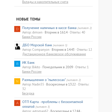
Вклады и накопительные счета
НОВЫЕ ТЕМЫ
Получение наличных в кассе банка
(читают 2)
D
Автор: dimsen
Вторник в 16:14
Ответы: 40
Банки России
ДБО Морской банк
(читают 5)
Автор: Companyon
Вторник в 14:43
Ответы: 12
Дистанционное банковское обслуживание
ИК Банк
B
Автор: Bikito
Понедельник в 20:09
Ответы: 1
Банки России
Размышления о "пылесосах"
(читают 2)
N
Автор: Nadin55
Воскресенье в 13:22
Ответы:
32
Беседка
ОТП Карта - проблемы с бесконтактной
A
оплатой
(читают 3)
Автор: avtomag62
Воскресенье в 12:44