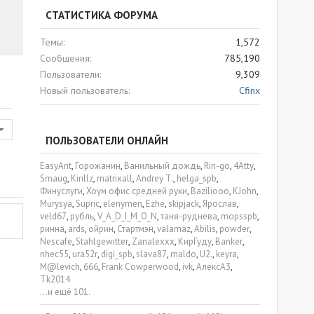
СТАТИСТИКА ФОРУМА
Темы
1,572
Сообщения
785,190
Пользователи
9,309
Новый пользователь
Cfinx
ПОЛЬЗОВАТЕЛИ ОНЛАЙН
EasyAnt
Горожанин
Ванильный дождь
Rin-go
4Atty
Smaug
Kirillz
matrixall
Andrey T.
helga_spb
Финуслуги
Хоум офис средней руки
Baziliooo
KJohn
Murysya
Supric
elenymen
Ezhe
skipjack
Ярослав
veld67
рубль
V_A_D_I_M_O_N
таня-руднева
mopsspb
ринна
ards
ойрин
Стартмэн
valamaz
Abilis
powder
Nescafe
Stahlgewitter
Zanalexxx
КирГуду
Banker
nhec55
ura52r
digi_spb
slava87
maldo
U2.
keyra
M@levich
666
Frank Cowperwood
ivk
АлексА3
Tk2014
...и ещё 101.