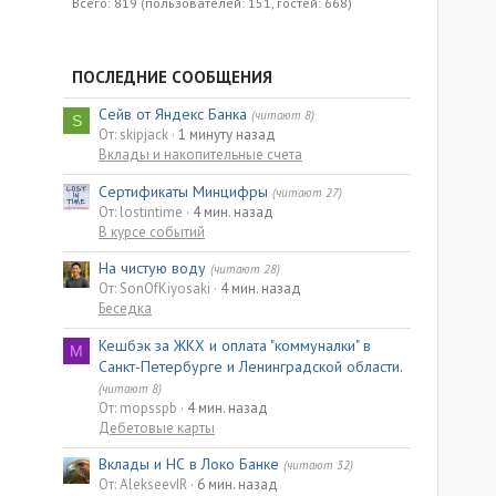
Всего: 819 (пользователей: 151, гостей: 668)
ПОСЛЕДНИЕ СООБЩЕНИЯ
Сейв от Яндекс Банка
(читают 8)
S
От: skipjack
1 минуту назад
Вклады и накопительные счета
Сертификаты Минцифры
(читают 27)
От: lostintime
4 мин. назад
В курсе событий
На чистую воду
(читают 28)
От: SonOfKiyosaki
4 мин. назад
Беседка
Кешбэк за ЖКХ и оплата "коммуналки" в
M
Санкт-Петербурге и Ленинградской области.
(читают 8)
От: mopsspb
4 мин. назад
Дебетовые карты
Вклады и НС в Локо Банке
(читают 32)
От: AlekseevIR
6 мин. назад