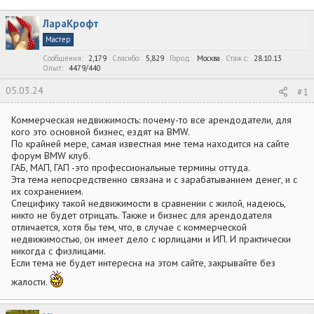
в
а
т
т
ЛараКрофт
о
а
р
н
Мастер
т
а
Сообщения
2,179
Спасибо
5,829
Город
Москва
Стаж c
28.10.13
е
ч
Опыт
4479/440
м
а
ы
л
05.03.24
#1
а
Коммерческая недвижимость: почему-то все арендодатели, для
кого это основной бизнес, ездят на BMW.
По крайней мере, самая известная мне тема находится на сайте
форум BMW клуб.
ГАБ, МАП, ГАП -это профессиональные термины оттуда.
Эта тема непосредственно связана и с зарабатыванием денег, и с
их сохранением.
Специфику такой недвижимости в сравнении с жилой, надеюсь,
никто не будет отрицать. Также и бизнес для арендодателя
отличается, хотя бы тем, что, в случае с коммерческой
недвижимостью, он имеет дело с юрлицами и ИП. И практически
никогда с физлицами.
Если тема не будет интересна на этом сайте, закрывайте без
жалости.