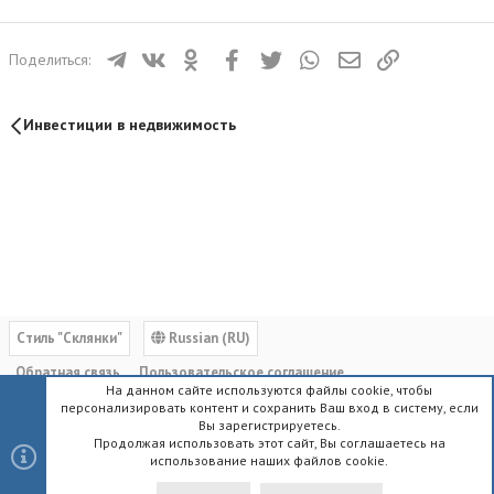
Телеграм
ВКонтакте
Одноклассники
Facebook
Twitter
WhatsApp
Электронная почта
Ссылка
Поделиться:
Инвестиции в недвижимость
Cтиль "Склянки"
Russian (RU)
Обратная связь
Пользовательское соглашение
На данном сайте используются файлы cookie, чтобы
Политика конфиденциальности
Помощь
Главная
R
персонализировать контент и сохранить Ваш вход в систему, если
S
Вы зарегистрируетесь.
S
Продолжая использовать этот сайт, Вы соглашаетесь на
использование наших файлов cookie.
®
Community platform by XenForo
© 2010-2023 XenForo Ltd.
|
Style by
ThemeHouse