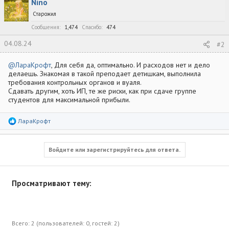
Nino
Старожил
Сообщения
1,474
Спасибо
474
04.08.24
#2
@ЛараКрофт
, Для себя да, оптимально. И расходов нет и дело
делаешь. Знакомая в такой преподает детишкам, выполнила
требования контрольных органов и вуаля.
Сдавать другим, хоть ИП, те же риски, как при сдаче группе
студентов для максимальной прибыли.
Р
ЛараКрофт
е
а
к
ц
Войдите или зарегистрируйтесь для ответа.
и
и
:
Просматривают тему:
Всего: 2 (пользователей: 0, гостей: 2)