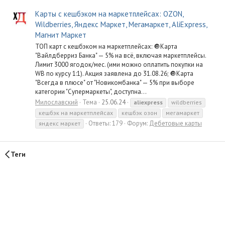
Карты с кешбэком на маркетплейсах: OZON,
Wildberries, Яндекс Маркет, Мегамаркет, AliExpress,
Магнит Маркет
ТОП карт с кешбэком на маркетплейсах: 🔘Карта
"Вайлдберриз Банка" — 5% на всё, включая маркетплейсы.
Лимит 3000 ягодок/мес. (ими можно оплатить покупки на
WB по курсу 1:1). Акция заявлена до 31.08.26; 🔘Карта
"Всегда в плюсе" от "Новикомбанка" — 5% при выборе
категории "Супермаркеты", доступна...
Милославский
Тема
25.06.24
aliexpress
wildberries
кешбэк на маркетплейсах
кешбэк озон
мегамаркет
Ответы: 179
Форум:
Дебетовые карты
яндекс маркет
Теги