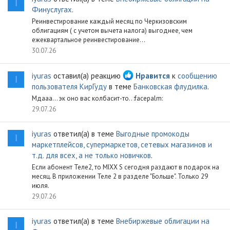
I
Финуслугах
.
Реинвестирование каждый месяц по Черкизовским
облигациям ( с учетом вычета налога) выгоднее, чем
ежеквартальное реинвестирование...
30.07.26
iyuras
оставил(а) реакцию
Нравится
к
сообщению
I
пользователя КирГуду
в теме
Банковская флудилка
.
Мдааа... эк оно вас колбасит-то.. :facepalm:
29.07.26
iyuras
ответил(а) в теме
Выгодные промокоды
I
маркетплейсов, супермаркетов, сетевых магазинов и
т.д. для всех, а не только новичков
.
Если абонент Теле2, то MIXX S сегодня раздают в подарок на
месяц. В приложении Теле 2 в разделе "Больше". Только 29
июля.
29.07.26
iyuras
ответил(а) в теме
Внебиржевые облигации на
I