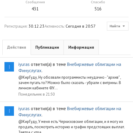
Сообщения
Спасибо
431
516
Регистрация
30.12.23
Активность
Сегодня в 20:57
Найти
Действия
Публикации
Информация
iyuras
ответил(а) в теме
Внебиржевые облигации на
I
Финуслугах
.
@КирГуду, Ну обозвали программисты неудачно - "архив" ,
зачем пугать то? Можно было сказать - убрали с витрины. В
личном кабинете ФУ...
Понедельник в 21:50
iyuras
ответил(а) в теме
Внебиржевые облигации на
I
Финуслугах
.
@КирГуду, У меня есть Черкизовские облигации, и я могу их
продать, посмотреть историю и график предстоящих выплат.
Завтра с утра...