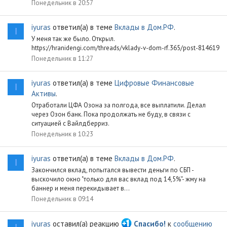
Понедельник в 20:57
iyuras
ответил(а) в теме
Вклады в Дом.РФ
.
I
У меня так же было. Открыл.
https://hranidengi.com/threads/vklady-v-dom-rf.365/post-814619
Понедельник в 11:27
iyuras
ответил(а) в теме
Цифровые Финансовые
I
Активы
.
Отработали ЦФА Озона за полгода, все выплатили. Делал
через Озон банк. Пока продолжать не буду, в связи с
ситуацией с Вайлдберриз.
Понедельник в 10:23
iyuras
ответил(а) в теме
Вклады в Дом.РФ
.
I
Закончился вклад, попытался вывести деньги по СБП -
выскочило окно "только для вас вклад под 14,5%"- жму на
баннер и меня перекидывает в...
Понедельник в 09:14
iyuras
оставил(а) реакцию
Спасибо!
к
сообщению