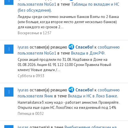
I
пользователя NoGo1
в теме
Таблицы по вкладам и НС
(без обсуждения)
.
Лидеры среди системно значимых банков Взяты по 2 банка
(или больше, когда второе место делят несколько банков)
для каждого из сроков 2...
Воскресенье в 12:57
iyuras
оставил(а) реакцию
Спасибо!
к
сообщению
I
пользователя NoGo1
в теме
Вклады в Дом.РФ
.
Сроки акций продлили по 31.08. Надбавки в Доме на
01.08.2026. Акция 61 91 122-1100 Сроки Правила Новый
клиент/ Новые деньги /...
Суббота в 09:53
iyuras
оставил(а) реакцию
Спасибо!
к
сообщению
I
пользователя Яник
в теме
Вклады и НС в Локо Банке
.
Налетай:dance3: кому надо - работает амнистия. Проверяйте.
Открыла еще один НС ЛокоПлюс на ежедневный под 14%
Пятница в 00:32
iyuras
ответил(а) в теме
Внебиржевые облигации на