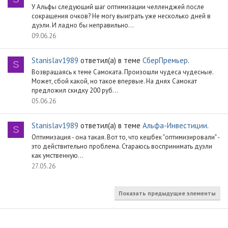
У Альфы следующий шаг оптимизации челленджей после
сокращения очков? Не могу выиграть уже несколько дней в
дуэли. И ладно бы неправильно...
09.06.26
Stanislav1989
ответил(а) в теме
СберПремьер
.
S
Возвращаясь к теме Самоката. Произошли чудеса чудесные.
Может, сбой какой, но такое впервые. На днях Самокат
предложил скидку 200 руб...
05.06.26
Stanislav1989
ответил(а) в теме
Альфа-Инвестиции
.
S
Оптимизация - она такая. Вот то, что кешбек "оптимизировали" -
это действительно проблема. Стараюсь воспринимать дуэли
как умственную...
27.05.26
Показать предыдущие элементы