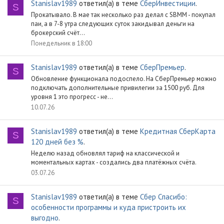
Stanislav1989
ответил(а) в теме
СберИнвестиции
.
S
Прокатывало. В мае так несколько раз делал с SBMM - покупал
паи, а в 7-8 утра следующих суток закидывал деньги на
брокерский счёт...
Понедельник в 18:00
Stanislav1989
ответил(а) в теме
СберПремьер
.
S
Обновление функционала подоспело. На СберПремьер можно
подключать дополнительные привилегии за 1500 руб. Для
уровня 1 это прогресс - не...
10.07.26
Stanislav1989
ответил(а) в теме
Кредитная СберКарта
S
120 дней без %
.
Неделю назад обновлял тариф на классической и
моментальных картах - создались два платёжных счёта.
03.07.26
Stanislav1989
ответил(а) в теме
Сбер Спасибо:
S
особенности программы и куда пристроить их
выгодно
.