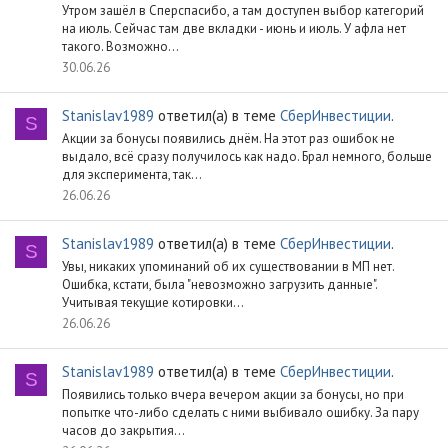
Утром зашёл в Сперспасибо, а там доступен выбор категорий
на июль. Сейчас там две вкладки - июнь и июль. У афла нет
такого. Возможно...
30.06.26
Stanislav1989
ответил(а) в теме
СберИнвестиции
.
S
Акции за бонусы появились днём. На этот раз ошибок не
выдало, всё сразу получилось как надо. Брал немного, больше
для эксперимента, так...
26.06.26
Stanislav1989
ответил(а) в теме
СберИнвестиции
.
S
Увы, никаких упоминаний об их существовании в МП нет.
Ошибка, кстати, была "невозможно загрузить данные".
Учитывая текущие котировки...
26.06.26
Stanislav1989
ответил(а) в теме
СберИнвестиции
.
S
Появились только вчера вечером акции за бонусы, но при
попытке что-либо сделать с ними выбивало ошибку. За пару
часов до закрытия...