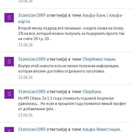
26.06.26
Stanislav1989
ответил(а) в теме
Альфа-Банк | Альфа-
S
карта
.
Второй месяц подряд всё печально - и карта снова на полку.
1% на всё, который можно получить за подержать просто так
на счёте 20 т.р. 20...
25.06.26
Stanislav1989
ответил(а) в теме
СберИнвестиции
.
S
Внутри этой новости есть не менее полезная информация,
которая вполне достойна отдельного заголовка.
22.06.26
Stanislav1989
ответил(а) в теме
Сбербанк
.
S
Из МП Сбера. За 1,5 года стоимость годовой подписки
удвоилась... Но если в прошлом году появился явный профит
от добавления трёх...
13.06.26
Stanislav1989
ответил(а) в теме
Альфа-Инвестиции
.
S