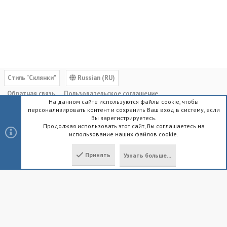
Cтиль "Склянки"
Russian (RU)
Обратная связь
Пользовательское соглашение
На данном сайте используются файлы cookie, чтобы
Политика конфиденциальности
Помощь
Главная
R
персонализировать контент и сохранить Ваш вход в систему, если
S
Вы зарегистрируетесь.
S
Продолжая использовать этот сайт, Вы соглашаетесь на
использование наших файлов cookie.
®
Community platform by XenForo
© 2010-2023 XenForo Ltd.
|
Style by
ThemeHouse
Принять
Узнать больше...
Локализация от
XenForo.Info
Сверху
Снизу