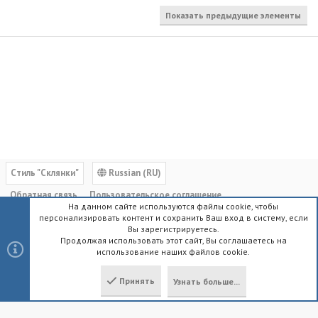
Показать предыдущие элементы
Cтиль "Склянки"
Russian (RU)
Обратная связь
Пользовательское соглашение
На данном сайте используются файлы cookie, чтобы
Политика конфиденциальности
Помощь
Главная
R
персонализировать контент и сохранить Ваш вход в систему, если
S
Вы зарегистрируетесь.
S
Продолжая использовать этот сайт, Вы соглашаетесь на
использование наших файлов cookie.
®
Community platform by XenForo
© 2010-2023 XenForo Ltd.
|
Style by
ThemeHouse
Принять
Узнать больше...
Локализация от
XenForo.Info
Сверху
Снизу