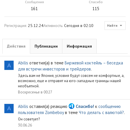
Сообщения
Спасибо
161
115
Регистрация
25.12.24
Активность
Сегодня в 02:10
Найти
Действия
Публикации
Информация
Abilis
ответил(а) в теме
Биржевой коктейль – беседка
A
для встречи инвесторов и трейдеров
.
Здесь вам не Япония, условия будут совсем не комфортные, а,
возможно, еще и отправят на юго-западные границы нашей
необъятной.
Воскресенье в 00:27
Abilis
оставил(а) реакцию
Спасибо!
к
сообщению
A
пользователя Zombeboy
в теме
Что делать с валютой?
.
Он советует?
30.06.26