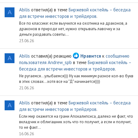
Abilis
ответил(а) в теме
Биржевой коктейль – беседка
A
для встречи инвесторов и трейдеров
.
Все по классике: если выучился на охотника на драконов, а
драконов в природе нет, нужно открывать лавочку и за
деньги раздавать советы...
23.06.26
Abilis
оставил(а) реакцию
Нравится
к
сообщению
A
пользователя Andrew_spb
в теме
Биржевой коктейль –
беседка для встречи инвесторов и трейдеров
.
Не ругаемся...улыбаемся))) Ну как минимум разное кол-во букв
в этих словах...хотя все на "Д" начинается))))
21.06.26
Abilis
ответил(а) в теме
Биржевой коктейль – беседка
A
для встречи инвесторов и трейдеров
.
Если мир окажется на грани Апокалипсиса, далеко не факт, что
вкладчик и облигашник хоть что-то получит, а если и получит,
то не факт...
16.06.26