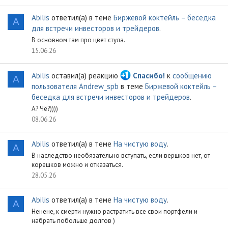
Abilis
ответил(а) в теме
Биржевой коктейль – беседка
A
для встречи инвесторов и трейдеров
.
В основном там про цвет стула.
15.06.26
Abilis
оставил(а) реакцию
Спасибо!
к
сообщению
A
пользователя Andrew_spb
в теме
Биржевой коктейль –
беседка для встречи инвесторов и трейдеров
.
А? Чё?))))
08.06.26
Abilis
ответил(а) в теме
На чистую воду
.
A
В наследство необязательно вступать, если вершков нет, от
корешков можно и отказаться.
28.05.26
Abilis
ответил(а) в теме
На чистую воду
.
A
Ненене, к смерти нужно растратить все свои портфели и
набрать побольше долгов )