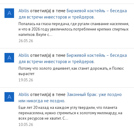
Abilis
ответил(а) в теме
Биржевой коктейль – беседка
A
для встречи инвесторов и трейдеров
.
Попалась на глаза передача, где ругали спаивание населения,
и что в 2026 году увеличилось потребление крепких спиртных
напитков. Вкупе с...
26.05.26
Abilis
ответил(а) в теме
Биржевой коктейль – беседка
A
для встречи инвесторов и трейдеров
.
Потому что золото дешевеет, как станет дорожать, и Полюс
вырастет
19.05.26
Abilis
ответил(а) в теме
Законный брак: уже поздно
A
или никогда не поздно
.
Еще лет 20 назад на каждом углу твердили, что планета
перенаселена, нужно стремиться к золотому миллиарду, на
всех ресурсов не хватит. С...
10.05.26