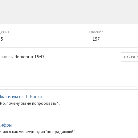
щения
Спасибо
55
157
ивность
Четверг в 15:47
Найти
Платинум от Т-Банка
.
 Но, почему бы не попробовать?..
цифры
.
отметился как минимум один "пострадавший"