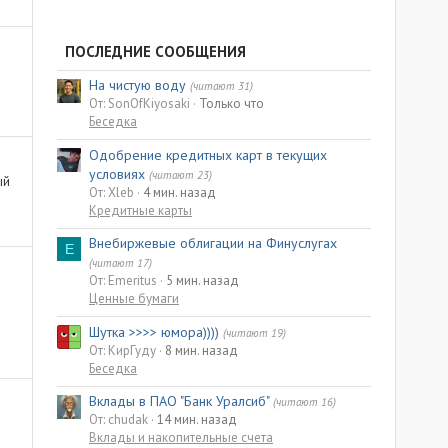
ПОСЛЕДНИЕ СООБЩЕНИЯ
На чистую воду
(читают 31)
От: SonOfKiyosaki
Только что
Беседка
Одобрение кредитных карт в текущих
условиях
(читают 23)
ый
От: Xleb
4 мин. назад
Кредитные карты
Внебиржевые облигации на Финуслугах
E
(читают 17)
От: Emeritus
5 мин. назад
Ценные бумаги
Шутка >>>> юмора))))
(читают 19)
От: КирГуду
8 мин. назад
Беседка
Вклады в ПАО "Банк Уралсиб"
(читают 16)
От: chudak
14 мин. назад
Вклады и накопительные счета