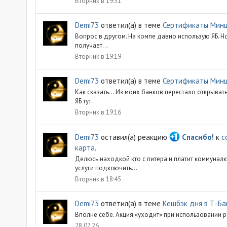
Вторник в 19:31
Demi73
ответил(а) в теме
Сертификаты Мин
Вопрос в другом. На компе давно использую ЯБ. Но.
получает...
Вторник в 19:19
Demi73
ответил(а) в теме
Сертификаты Мин
Как сказать... Из моих банков перестало открыват
ЯБ тут...
Вторник в 19:16
Demi73
оставил(а) реакцию
Спасибо!
к
с
карта
.
Делюсь находкой кто с питера и платит коммуналк
услуги подключить...
Вторник в 18:45
Demi73
ответил(а) в теме
Кешбэк дня в Т-Ба
Вполне себе. Акция «уходит» при использовании 
28.07.26