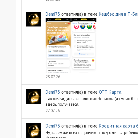
Demi73
ответил(а) в теме
Кешбэк дня в Т-Ба
28.07.26
Demi73
ответил(а) в теме
ОТП Карта
.
Так же. Видится «аналогом» Новиком (из моих бан
здесь, получается...
27.07.26
Demi73
ответил(а) в теме
Кредитная карта 
Ну, зачем же всех пацанчиков под один… гребешок