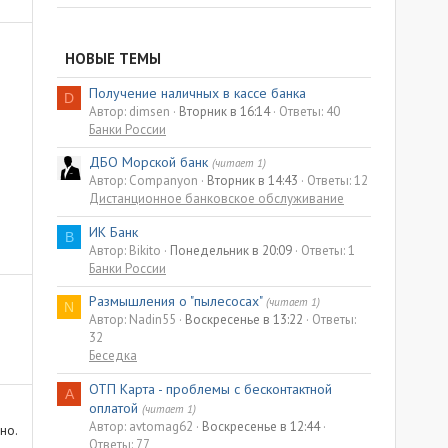
НОВЫЕ ТЕМЫ
Получение наличных в кассе банка
D
Автор: dimsen
Вторник в 16:14
Ответы: 40
Банки России
ДБО Морской банк
(читает 1)
Автор: Companyon
Вторник в 14:43
Ответы: 12
Дистанционное банковское обслуживание
ИК Банк
B
Автор: Bikito
Понедельник в 20:09
Ответы: 1
Банки России
Размышления о "пылесосах"
(читает 1)
N
Автор: Nadin55
Воскресенье в 13:22
Ответы:
32
Беседка
ОТП Карта - проблемы с бесконтактной
A
оплатой
(читает 1)
Автор: avtomag62
Воскресенье в 12:44
но.
Ответы: 77