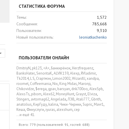
СТАТИСТИКА ФОРУМА
Темы
1,572
Сообщения
785,668
Пользователи
9,310
Новый пользователь
leoniatkachenko
ПОЛЬЗОВАТЕЛИ ОНЛАЙН
DmitriyN
pk123
<A>
Банкирёнок
Herzfrequenz
BanksHater
SenoritaK
ALVIK159
Alexp
RVladimir
Tk2014
L S
Стартмэн
Limon2002
WizardU
xandpa
roomet
Coffeemania
Nix
King Midas
Maronji
Chikovidze
$erega
gpav
barsyan
dnk700oo
AlexSpb
AlexsTs
pibom
Alex62
MoneyHunt
Grayst
Elviza
Stingers
avtomag62
Angelada
ЛЭВ
Atali777
Gbnth
anatolius
КирГуду
kalina
Чики-Чирики
Supric
Mavr1
Кеша
Финуслуги
iyuras
alexshum
сер
...и ещё 41.
Всего: 779 (пользователей: 91, гостей: 688)