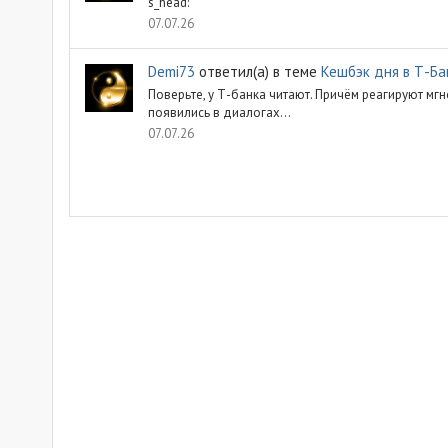
s_head:
07.07.26
Demi73
ответил(а) в теме
Кешбэк дня в Т-Ба
Поверьте, у Т-банка читают. Причём реагируют мг
появились в диалогах...
07.07.26