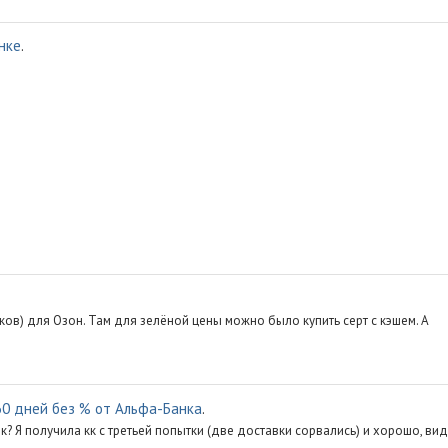
нке
.
ков) для Озон. Там для зелёной цены можно было купить серт с кэшем. А
60 дней без % от Альфа-Банка
.
? Я получила кк с третьей попытки (две доставки сорвались) и хорошо, вид