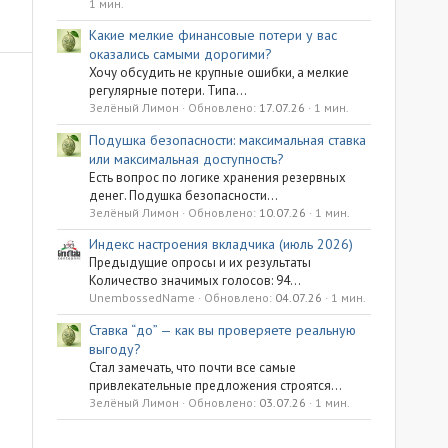
1 мин.
Какие мелкие финансовые потери у вас
оказались самыми дорогими?
Хочу обсудить не крупные ошибки, а мелкие
регулярные потери. Типа...
Зелёный Лимон
Обновлено:
17.07.26
1 мин.
Подушка безопасности: максимальная ставка
или максимальная доступность?
Есть вопрос по логике хранения резервных
денег. Подушка безопасности...
Зелёный Лимон
Обновлено:
10.07.26
1 мин.
Индекс настроения вкладчика (июль 2026)
Предыдущие опросы и их результаты
Количество значимых голосов: 94...
UnembossedName
Обновлено:
04.07.26
1 мин.
Ставка “до” — как вы проверяете реальную
выгоду?
Стал замечать, что почти все самые
привлекательные предложения строятся...
Зелёный Лимон
Обновлено:
03.07.26
1 мин.