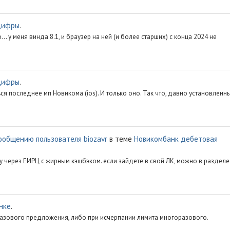
цифры
.
.. у меня винда 8.1, и браузер на ней (и более старших) с конца 2024 не
цифры
.
ься последнее мп Новикома (ios). И только оно. Так что, давно установленн
ообщению пользователя biozavr
в теме
Новикомбанк дебетовая
у через ЕИРЦ с жирным кэшбэком. если зайдете в свой ЛК, можно в разделе
нке
.
разового предложения, либо при исчерпании лимита многоразового.