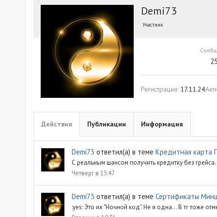
Demi73
Участник
Сооб
2
Регистрация
17.11.24
Акт
Действия
Публикации
Информация
Demi73
ответил(а) в теме
Кредитная карта 
С реальным шансом получить кредитку без грейса.
Четверг в 15:47
Demi73
ответил(а) в теме
Сертификаты Мин
:yes: Это их "Ночной код". Не я одна... В тг тоже 