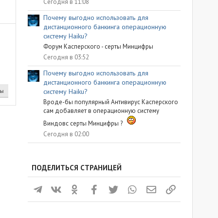
Сегодня в 11:08
Почему выгодно использовать для
дистанционного банкинга операционную
систему Haiku?
Форум Касперского - серты Минцифры
Сегодня в 03:52
Почему выгодно использовать для
дистанционного банкинга операционную
ты
систему Haiku?
Вроде-бы популярный Антивирус Касперского
сам добавляет в операционную систему
Виндовс серты Минцифры ?
Сегодня в 02:00
ПОДЕЛИТЬСЯ СТРАНИЦЕЙ
Телеграм
ВКонтакте
Одноклассники
Facebook
Twitter
WhatsApp
Электронная почта
Ссылка