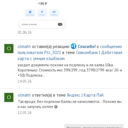
01.06.26
olmaht
оставил(а) реакцию
Спасибо!
к
сообщению
O
пользователя Ptz_2021
в теме
Совкомбанк | Дебетовая
карта с умным кэшбэком
.
раздел документы похоже на подписку а-ля халва 10ка.
Коротенько. Стоимость мес 399/299 , год 3799/2799 -все/ 20- и
+50) Подписка...
14.05.26
olmaht
ответил(а) в теме
Яндекс | Карта Пэй
.
O
Так вроде, без подписки баллы не начисляются... Похоже вы
и нас запутать хотите 😁
12.05.26
Показать предыдущие элементы