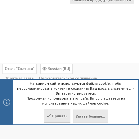
Cтиль "Склянки"
Russian (RU)
Обратная связь
Пользовательское соглашение
На данном сайте используются файлы cookie, чтобы
Политика конфиденциальности
Помощь
Главная
R
персонализировать контент и сохранить Ваш вход в систему, если
S
Вы зарегистрируетесь.
S
Продолжая использовать этот сайт, Вы соглашаетесь на
использование наших файлов cookie.
®
Community platform by XenForo
© 2010-2023 XenForo Ltd.
|
Style by
ThemeHouse
Принять
Узнать больше...
Локализация от
XenForo.Info
Сверху
Снизу