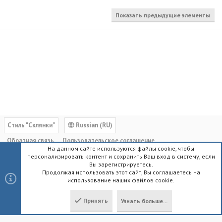
Показать предыдущие элементы
Cтиль "Склянки"
Russian (RU)
Обратная связь
Пользовательское соглашение
На данном сайте используются файлы cookie, чтобы
Политика конфиденциальности
Помощь
Главная
R
персонализировать контент и сохранить Ваш вход в систему, если
S
Вы зарегистрируетесь.
S
Продолжая использовать этот сайт, Вы соглашаетесь на
использование наших файлов cookie.
®
Community platform by XenForo
© 2010-2023 XenForo Ltd.
|
Style by
ThemeHouse
Принять
Узнать больше...
Локализация от
XenForo.Info
Сверху
Снизу