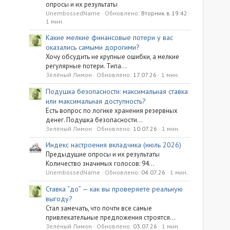
опросы и их результаты
UnembossedName
Обновлено:
Вторник в 19:42
1 мин.
Какие мелкие финансовые потери у вас
оказались самыми дорогими?
Хочу обсудить не крупные ошибки, а мелкие
регулярные потери. Типа...
Зелёный Лимон
Обновлено:
17.07.26
1 мин.
Подушка безопасности: максимальная ставка
или максимальная доступность?
Есть вопрос по логике хранения резервных
денег. Подушка безопасности...
Зелёный Лимон
Обновлено:
10.07.26
1 мин.
Индекс настроения вкладчика (июль 2026)
Предыдущие опросы и их результаты
Количество значимых голосов: 94...
UnembossedName
Обновлено:
04.07.26
1 мин.
Ставка “до” — как вы проверяете реальную
выгоду?
Стал замечать, что почти все самые
привлекательные предложения строятся...
Зелёный Лимон
Обновлено:
03.07.26
1 мин.