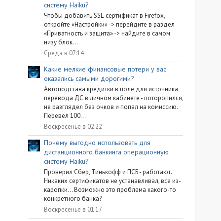
систему Haiku?
Чтобы добавить SSL-сертификат в Firefox,
откройте «Настройки» -> перейдите в раздел
«Приватность и защита» -> найдите в самом
низу блок...
Среда в 07:14
Какие мелкие финансовые потери у вас
оказались самыми дорогими?
Автоподстава кредитки в поле для источника
перевода ДС в личном кабинете - поторопился,
не разглядел без очков и попал на комиссию.
Перевел 100...
Воскресенье в 02:22
Почему выгодно использовать для
дистанционного банкинга операционную
систему Haiku?
Проверил Сбер, Тинькофф и ПСБ - работают.
Никаких сертификатов не устанавливал, все из-
каропки... Возможно это проблема какого-то
конкретного банка?
Воскресенье в 01:17