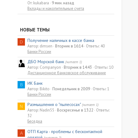
От: kukabara
9 мин. назад
Вклады и накопительные счета
НОВЫЕ ТЕМЫ
Получение наличных в кассе банка
D
Автор: dimsen
Вторник в 16:14
Ответы: 40
Банки России
ДБО Морской банк
(читает 1)
Автор: Companyon
Вторник в 14:43
Ответы: 10
Дистанционное банковское обслуживание
ИК Банк
B
Автор: Bikito
Понедельник в 20:09
Ответы: 1
Банки России
Размышления о "пылесосах"
(читает 1)
N
Автор: Nadin55
Воскресенье в 13:22
Ответы:
32
Беседка
ОТП Карта - проблемы с бесконтактной
A
оплатой
(читают 2)