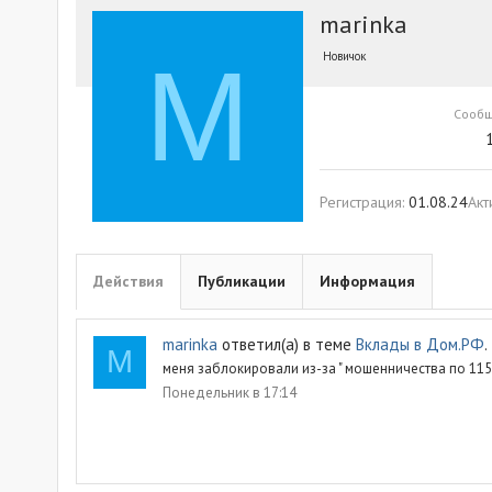
marinka
M
Новичок
Сооб
Регистрация
01.08.24
Акт
Действия
Публикации
Информация
marinka
ответил(а) в теме
Вклады в Дом.РФ
.
M
меня заблокировали из-за " мошенничества по 115 
Понедельник в 17:14