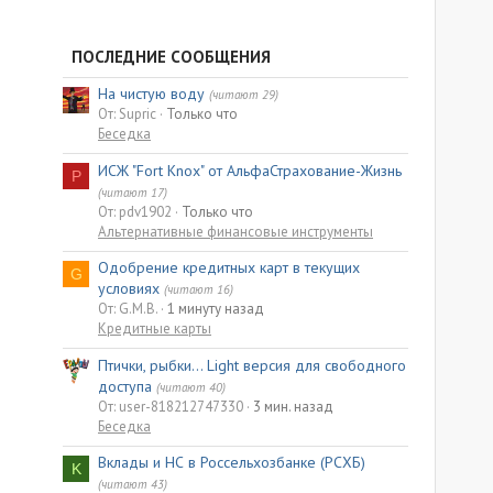
ПОСЛЕДНИЕ СООБЩЕНИЯ
На чистую воду
(читают 29)
От: Supric
Только что
Беседка
ИСЖ "Fort Knox" от АльфаСтрахование-Жизнь
P
(читают 17)
От: pdv1902
Только что
Альтернативные финансовые инструменты
Одобрение кредитных карт в текущих
G
условиях
(читают 16)
От: G.M.B.
1 минуту назад
Кредитные карты
Птички, рыбки... Light версия для свободного
доступа
(читают 40)
От: user-818212747330
3 мин. назад
Беседка
Вклады и НС в Россельхозбанке (РСХБ)
K
(читают 43)