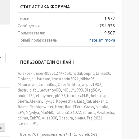
СТАТИСТИКА ФОРУМА
Темы
1,572
Сообщения
784,928
Пользователи
9,307
Новый пользователь
nate.smirnova
ПОЛЬЗОВАТЕЛИ ОНЛАЙН
Алексей I
user-818212747330
rockit
Supric
Lenka00
Fiolent
gulfstream
konstantin2021
Nikita93
M.Surveyor
ConanRus
Олег67
kleo_w
pdv1902
destruid
fdl
LedyanoyKD
MOLLY1999
OlegSGV
andreff24
elenymen
pk123
tolick
G.M.B.
helga_spb
Sвета
Aleksrv
Тужур
Kopeechka
Last_Rat
alexshic
flaims
Stahlgewitter
k-vm
Яло
FFerd
Grass
Natalia
SPV
N@dya
MaiMiR
Tatiana123022
zbrums
Veratosha
cdima
Enk70
Alisa000
Obscura
ринна
Ptz_2021
...и ещё 91.
ты
Всего: 709 (пользователей: 141, гостей: 568)