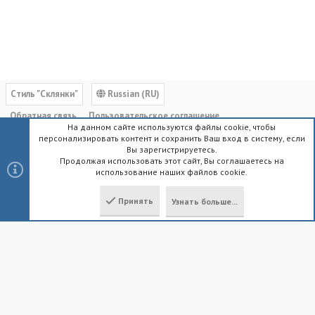
Cтиль "Склянки"
Russian (RU)
Обратная связь
Пользовательское соглашение
На данном сайте используются файлы cookie, чтобы
Политика конфиденциальности
Помощь
Главная
R
персонализировать контент и сохранить Ваш вход в систему, если
S
Вы зарегистрируетесь.
S
Продолжая использовать этот сайт, Вы соглашаетесь на
использование наших файлов cookie.
®
Community platform by XenForo
© 2010-2023 XenForo Ltd.
|
Style by
ThemeHouse
Принять
Узнать больше...
Локализация от
XenForo.Info
Сверху
Снизу