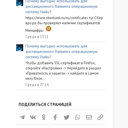
Почему выгодно использовать для
дистанционного банкинга операционную
систему Haiku?
https://www.sberbank.ru/ru/certificates тут Сбер
вроде-бы проверяет наличие сертификатов
Минцифры
Среда в 13:11
Почему выгодно использовать для
дистанционного банкинга операционную
систему Haiku?
Чтобы добавить SSL-сертификат в Firefox,
откройте «Настройки» -> перейдите в раздел
«Приватность и защита» -> найдите в самом
низу блок...
Среда в 07:14
ПОДЕЛИТЬСЯ СТРАНИЦЕЙ
Телеграм
ВКонтакте
Одноклассники
Facebook
Twitter
WhatsApp
Электронная почта
Ссылка