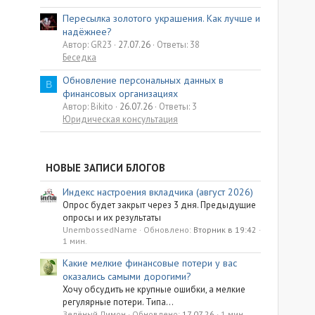
Пересылка золотого украшения. Как лучше и
надёжнее?
Автор: GR23
27.07.26
Ответы: 38
Беседка
Обновление персональных данных в
B
финансовых организациях
Автор: Bikito
26.07.26
Ответы: 3
Юридическая консультация
НОВЫЕ ЗАПИСИ БЛОГОВ
Индекс настроения вкладчика (август 2026)
Опрос будет закрыт через 3 дня. Предыдущие
опросы и их результаты
UnembossedName
Обновлено:
Вторник в 19:42
1 мин.
Какие мелкие финансовые потери у вас
оказались самыми дорогими?
Хочу обсудить не крупные ошибки, а мелкие
регулярные потери. Типа...
Зелёный Лимон
Обновлено:
17.07.26
1 мин.