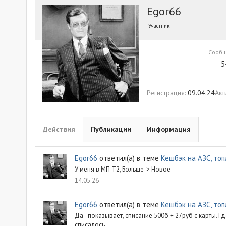
Egor66
Участник
Сооб
5
Регистрация
09.04.24
Акт
Действия
Публикации
Информация
Egor66
ответил(а) в теме
Кешбэк на АЗС, топ
У меня в МП Т2, Больше-> Новое
14.05.26
Egor66
ответил(а) в теме
Кешбэк на АЗС, топ
Да - показывает, списание 500б + 27руб с карты. 
списалось