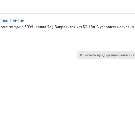
ливо, бензин
.
уже получил 300б - залил 5л ). Заправился ч/з БОН 8л. В условиях написано
Показать предыдущие элемен