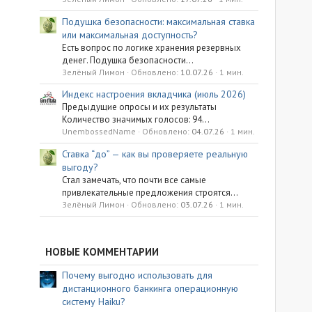
Подушка безопасности: максимальная ставка
или максимальная доступность?
Есть вопрос по логике хранения резервных
денег. Подушка безопасности...
Зелёный Лимон
Обновлено:
10.07.26
1 мин.
Индекс настроения вкладчика (июль 2026)
Предыдущие опросы и их результаты
Количество значимых голосов: 94...
UnembossedName
Обновлено:
04.07.26
1 мин.
Ставка “до” — как вы проверяете реальную
выгоду?
Стал замечать, что почти все самые
привлекательные предложения строятся...
Зелёный Лимон
Обновлено:
03.07.26
1 мин.
НОВЫЕ КОММЕНТАРИИ
Почему выгодно использовать для
дистанционного банкинга операционную
систему Haiku?