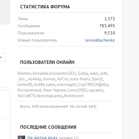
СТАТИСТИКА ФОРУМА
Темы
1,572
Сообщения
785,495
Пользователи
9,310
Новый пользователь
leoniatkachenko
ПОЛЬЗОВАТЕЛИ ОНЛАЙН
Bremen
Виталий
konstantin2021
Galka
инko
seth
_kss_
ApAkAp
Iroman
AliCris
insta-finans
Speclt
Lenka00
And86
камо
avtomag62
Сер1980
N@dya
Костромской
Чики-Чирики
Limon2002
aquarius
AirCraft78
Белогвардеец
Nickelsonn
Всего: 699 (пользователей: 30, гостей: 669)
ПОСЛЕДНИЕ СООБЩЕНИЯ
На чистую воду
(читают 17)