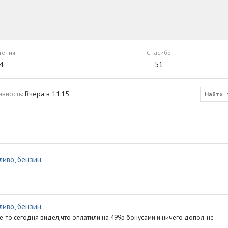
щения
Спасибо
4
51
ивность
Вчера в 11:15
Найти
ливо, бензин
.
ливо, бензин
.
Где-то сегодня видел,что оплатили на 499р бонусами и ничего допол. не