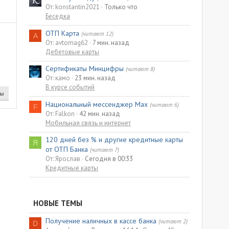
От: konstantin2021
Только что
Беседка
ОТП Карта
(читают 12)
A
От: avtomag62
7 мин. назад
Дебетовые карты
Сертификаты Минцифры
(читают 8)
От: камо
23 мин. назад
В курсе событий
ты
Национальный мессенджер Max
(читают 6)
F
От: Falkon
42 мин. назад
Мобильная связь и интернет
120 дней без % и другие кредитные карты
Я
от ОТП Банка
(читают 7)
От: Ярослав
Сегодня в 00:33
Кредитные карты
НОВЫЕ ТЕМЫ
Получение наличных в кассе банка
(читают 2)
D