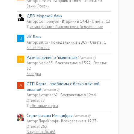
Автор: dimsen
Вторник в 16:14
Ответы: 40
Банки России
ДБО Морской банк
Автор: Companyon
Вторник в 14:43
Ответы: 12
Дистанционное банковское обслуживание
ИК Банк
B
Автор: Bikito
Понедельник в 20:09
Ответы: 1
Банки России
Размышления о "пылесосах"
(читает 1)
N
Автор: Nadin55
Воскресенье в 13:22
Ответы:
32
Беседка
ОТП Карта - проблемы с бесконтактной
A
оплатой
(читают 2)
Автор: avtomag62
Воскресенье в 12:44
Ответы: 77
Дебетовые карты
Сертификаты Минцифры
(читают 8)
Автор: ЛараКрофт
Воскресенье в 12:23
Ответы: 263
В курсе событий