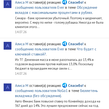
Алиса М
оставил(а) реакцию
Спасибо!
к
А
сообщению пользователя Ever
в теме
Обсуждение
вкладов с максимальными процентами в рублях
.
Синара - банк хронически убыточный. Поэтому и шкурничает,
вероятно. С миру по нитке - голому рубашка. Никогда не была
клиентом этого...
14.07.26
Алиса М
оставил(а) реакцию
Спасибо!
к
А
сообщению пользователя Ever
в теме
Что будет с
ключевой ставкой?
.
Из ТГ: Денежная масса в июне разогналась до 13,4% в
годовом выражении против майских 13,0%. Поскольку
бюджет в прошедшем месяце свели с...
14.07.26
Алиса М
оставил(а) реакцию
Спасибо!
к
А
сообщению пользователя NoGo1
в теме
Бюллетень
вкладчика (без обсуждения)
.
Авто Финанс Банк повысил ставку по Конвейеру дохода на
367 дней до 14%. Это лучшее предложение сейчас на год.