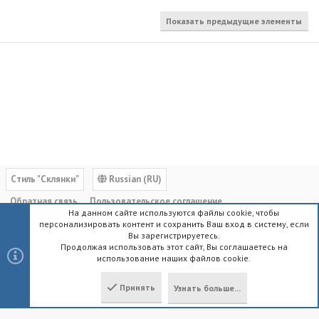
Показать предыдущие элементы
Cтиль "Склянки"
Russian (RU)
Обратная связь
Пользовательское соглашение
На данном сайте используются файлы cookie, чтобы
Политика конфиденциальности
Помощь
Главная
R
персонализировать контент и сохранить Ваш вход в систему, если
S
Вы зарегистрируетесь.
S
Продолжая использовать этот сайт, Вы соглашаетесь на
использование наших файлов cookie.
®
Community platform by XenForo
© 2010-2023 XenForo Ltd.
|
Style by
ThemeHouse
Принять
Узнать больше...
Локализация от
XenForo.Info
Сверху
Снизу