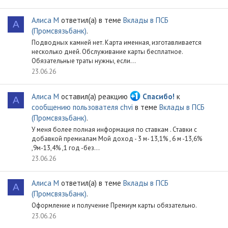
Алиса М
ответил(а) в теме
Вклады в ПСБ
А
(Промсвязьбанк)
.
Подводных камней нет. Карта именная, изготавливается
несколько дней. Обслуживание карты бесплатное.
Обязательные траты нужны, если...
23.06.26
Алиса М
оставил(а) реакцию
Спасибо!
к
А
сообщению пользователя chvi
в теме
Вклады в ПСБ
(Промсвязьбанк)
.
У меня более полная информация по ставкам . Ставки с
добавкой премиалам Мой доход - 3 м- 13,1% , 6 м -13,6%
,9м-13,4% ,1 год -без...
23.06.26
Алиса М
ответил(а) в теме
Вклады в ПСБ
А
(Промсвязьбанк)
.
Оформление и получение Премиум карты обязательно.
23.06.26