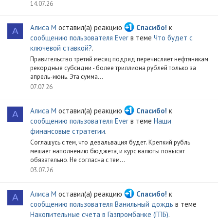
14.07.26
Алиса М
оставил(а) реакцию
Спасибо!
к
А
сообщению пользователя Ever
в теме
Что будет с
ключевой ставкой?
.
Правительство третий месяц подряд перечисляет нефтяникам
рекордные субсидии - более триллиона рублей только за
апрель-июнь. Эта сумма...
07.07.26
Алиса М
оставил(а) реакцию
Спасибо!
к
А
сообщению пользователя Ever
в теме
Наши
финансовые стратегии
.
Соглашусь с тем, что девальвация будет. Крепкий рубль
мешает наполнению бюджета, и курс валюты повысят
обязательно. Не согласна с тем...
03.07.26
Алиса М
оставил(а) реакцию
Спасибо!
к
А
сообщению пользователя Ванильный дождь
в теме
Накопительные счета в Газпромбанке (ГПБ)
.