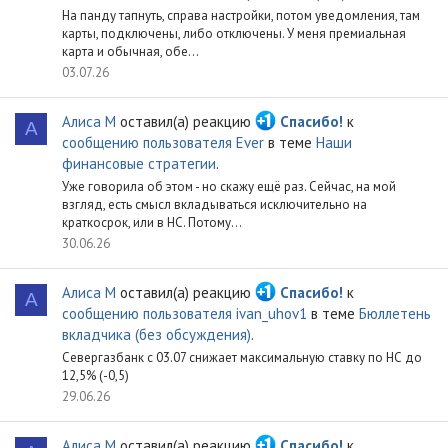
На панду тапнуть, справа настройки, потом уведомления, там
карты, подключены, либо отключены. У меня премиальная
карта и обычная, обе...
03.07.26
Алиса М
оставил(а) реакцию
Спасибо!
к
А
сообщению пользователя Ever
в теме
Наши
финансовые стратегии
.
Уже говорила об этом - но скажу ещё раз. Сейчас, на мой
взгляд, есть смысл вкладываться исключительно на
краткосрок, или в НС. Потому...
30.06.26
Алиса М
оставил(а) реакцию
Спасибо!
к
А
сообщению пользователя ivan_uhov1
в теме
Бюллетень
вкладчика (без обсуждения)
.
Севергазбанк с 03.07 снижает максимальную ставку по НС до
12,5% (-0,5)
29.06.26
Алиса М
оставил(а) реакцию
Спасибо!
к