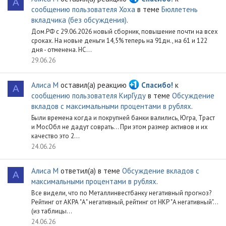
А
сообщению пользователя Xoxa
в теме
Бюллетень
вкладчика (без обсуждения)
.
Дом.РФ с 29.06.2026 новый сборник, повышение почти на всех
сроках. На новые деньги 14,5% теперь на 91дн., на 61 и 122
дня - отменена. НС...
29.06.26
Алиса М
оставил(а) реакцию
Спасибо!
к
А
сообщению пользователя КирГуду
в теме
Обсуждение
вкладов с максимальными процентами в рублях
.
Были времена когда и покрупней банки валились, Югра, Траст
и МосОбл не дадут соврать... При этом размер активов и их
качество это 2...
24.06.26
Алиса М
ответил(а) в теме
Обсуждение вкладов с
А
максимальными процентами в рублях
.
Все видели, что по Металлинвестбанку негативный прогноз?
Рейтинг от АКРА "А" негативный, рейтинг от НКР "A негативный"...
(из таблицы...
24.06.26