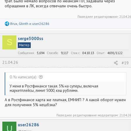
трат. Было немало вопросов по нюансам ПЛ, задавала через
обращения в ЛК, всегда отвечали очень быстро.
Последнее редактирование:
21.04.26
Р
Brux
,
Gbnth
и
user26286
е
а
к
serge3000ss
ц
S
и
Мастер
и
:
Сообщения
5,694
Спасибо
9,117
Стаж c
04.10.13
Опыт
4691/1122
21.04.26
#19
O.Yu написал(а):
У меня в Ростфинансе такая. 5% на суперы, включая
маркетплейсы, лимит 5000, кэш рублями.
А в Ростфинансе карта же платная, ЕМНИП ? А какой оборот нужен
для получения 5% кешбэка?
Последнее редактирование модератором:
21.04.26
user26286
U