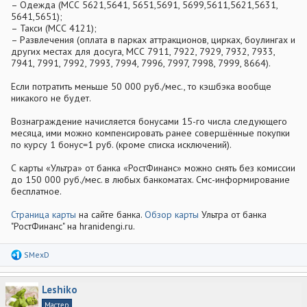
– Одежда (МСС 5621,5641, 5651,5691, 5699,5611,5621,5631,
5641,5651);
– Такси (МСС 4121);
– Развлечения (оплата в парках аттракционов, цирках, боулингах и
других местах для досуга, МСС 7911, 7922, 7929, 7932, 7933,
7941, 7991, 7992, 7993, 7994, 7996, 7997, 7998, 7999, 8664).
Если потратить меньше 50 000 руб./мес., то кэшбэка вообще
никакого не будет.
Вознаграждение начисляется бонусами 15-го числа следующего
месяца, ими можно компенсировать ранее совершённые покупки
по курсу 1 бонус=1 руб. (кроме списка исключений).
С карты «Ультра» от банка «РостФинанс» можно снять без комиссии
до 150 000 руб./мес. в любых банкоматах. Смс-информирование
бесплатное.
Страница карты
на сайте банка.
Обзор карты
Ультра от банка
"РостФинанс" на hranidengi.ru.
Р
SMexD
е
а
к
Leshiko
ц
и
Мастер