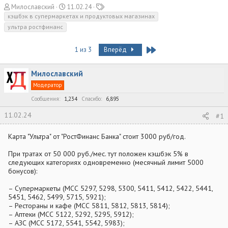
А
Д
Т
Милославский
11.02.24
в
а
е
кэшбэк в супермаркетах и продуктовых магазинах
т
т
г
ультра ростфинанс
о
а
и
р
н
Last
1 из 3
Вперёд
т
а
е
ч
м
а
Милославский
ы
л
Модератор
а
Сообщения
1,234
Спасибо
6,895
11.02.24
#1
Карта "Ультра" от "РостФинанс Банка" стоит 3000 руб/год.
При тратах от 50 000 руб./мес. тут положен кэшбэк 5% в
следующих категориях одновременно (месячный лимит 5000
бонусов):
– Супермаркеты (МСС 5297, 5298, 5300, 5411, 5412, 5422, 5441,
5451, 5462, 5499, 5715, 5921);
– Рестораны и кафе (МСС 5811, 5812, 5813, 5814);
– Аптеки (МСС 5122, 5292, 5295, 5912);
– АЗС (МСС 5172, 5541, 5542, 5983);