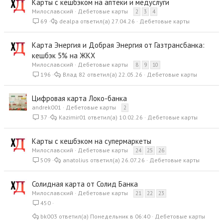
Карты с кешбэком на аптеки и медуслуги
Милославский
Дебетовые карты
2
3
4
69
dealpa
27.04.26
Дебетовые карты
Карта Энергия и Добрая Энергия от Газтрансбанка:
кешбэк 5% на ЖКХ
Милославский
Дебетовые карты
8
9
10
196
Влад 82
22.05.26
Дебетовые карты
Цифровая карта Локо-банка
andrek001
Дебетовые карты
2
37
Kazimir01
10.02.26
Дебетовые карты
Карты с кешбэком на супермаркеты
Милославский
Дебетовые карты
24
25
26
509
anatolius
26.07.26
Дебетовые карты
Солидная карта от Солид Банка
Милославский
Дебетовые карты
21
22
23
450
bk003
Понедельник в 06:40
Дебетовые карты