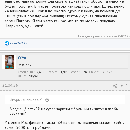
ещё бесплатную допку для своего афла) такой оборот, думаю, не
будет проблем. В марте проверю, как кэш посчитают. Единственно,
не начисляют кэш, как и во многих других банках, на покупки до
100 р. (так в поддержке сказали) Поэтому купила пластиковые
серты Пятёрки. Я там часто как раз что то по мелочи покупаю.
Например, один хлеб.
Последнее редактирование:
04.02.26
Р
user26286
е
а
к
O.Yu
ц
и
Участник
и
:
Сообщения
2,455
Спасибо
1,301
Город
Спб
Стаж c
02.03.23
Опыт
708/40
21.04.26
#15
Игорь Ф написал(а):
А где ещё есть 5% на супермаркеты с большим лимитом и чтобы
рублями?
У меня в Ростфинансе такая. 5% на суперы, включая маркетплейсы,
лимит 5000, кэш рублями.