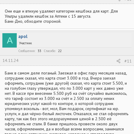
Они еще и втихую удаляют категории кешбэка для карт. Для
Ультры удалили кешбэк за Аптеки с 15 августа.
Банк-Дно, обходите стороной.
apol
A
Участник
Сообщения
33
Спасибо
22
14.11.24
#11
Банк в самом деле поганый. Заезжал в офис пару месяцев назад,
сотрудник сказал, что карта стоит 3.000 в год. Вчера заехал
оформить, сотрудник (уже другой) сказал, что карта стоит 5.500, и
на голубом глазу утверждал, что по 3.000 карт у них давно уже
нет. В кассе при внесении 5.500 руб на счёт случайно выяснилось,
что тариф состоит из 3.000 на счёт и 2.500 за оплату неких
юридических услуг какой-то конторе, о которой сотрудник
упомянул вскользь - вот, мол, Вам подарок, сертификат на юр.
услуги, и дал чёрно-белый листочек. Отказался, не стал оформлять
карту, так как без этого недоразумения ценой в 2.500 её
оформлять не стали. В банке пришлось провести около двух
часов, оформлением, да и вообще всеми вопросами, занимался