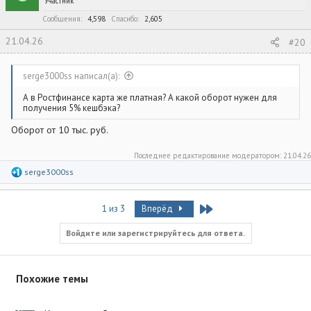
Участник
Сообщения
4,598
Спасибо
2,605
21.04.26
#20
serge3000ss написал(а):
А в Ростфинансе карта же платная? А какой оборот нужен для
получения 5% кешбэка?
Оборот от 10 тыс. руб.
Последнее редактирование модератором:
21.04.26
Р
serge3000ss
е
а
к
Last
1 из 3
Вперёд
ц
и
и
Войдите или зарегистрируйтесь для ответа.
:
Похожие темы