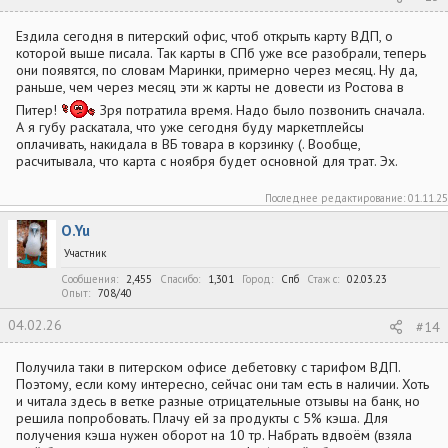
Ездила сегодня в питерский офис, чтоб открыть карту ВДП, о
которой выше писала. Так карты в СПб уже все разобрали, теперь
они появятся, по словам Маринки, примерно через месяц. Ну да,
раньше, чем через месяц эти ж карты не довести из Ростова в
Питер!
Зря потратила время. Надо было позвонить сначала.
А я губу раскатала, что уже сегодня буду маркетплейсы
оплачивать, накидала в ВБ товара в корзинку (. Вообще,
расчитывала, что карта с ноября будет основной для трат. Эх.
Последнее редактирование:
01.11.25
O.Yu
Участник
Сообщения
2,455
Спасибо
1,301
Город
Спб
Стаж c
02.03.23
Опыт
708/40
04.02.26
#14
Получила таки в питерском офисе дебетовку с тарифом ВДП.
Поэтому, если кому интересно, сейчас они там есть в наличии. Хоть
и читала здесь в ветке разные отрицательные отзывы на банк, но
решила попробовать. Плачу ей за продукты с 5% кэша. Для
получения кэша нужен оборот на 10 тр. Набрать вдвоём (взяла