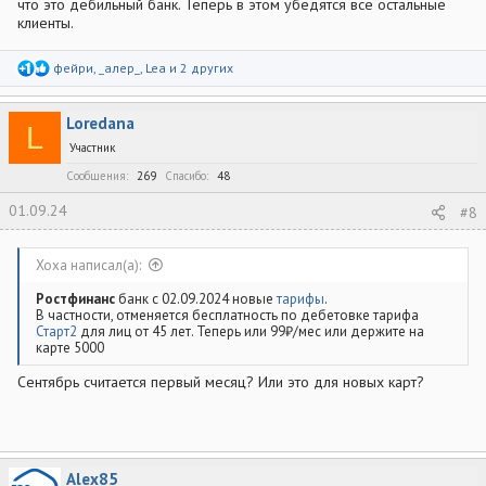
что это дебильный банк. Теперь в этом убедятся все остальные
клиенты.
Р
фейри
,
_алер_
,
Lea
и 2 других
е
а
к
Loredana
ц
L
и
Участник
и
:
Сообщения
269
Спасибо
48
01.09.24
#8
Xoxa написал(а):
Ростфинанс
банк с 02.09.2024 новые
тарифы
.
В частности, отменяется бесплатность по дебетовке тарифа
Старт2
для лиц от 45 лет. Теперь или 99₽/мес или держите на
карте 5000
Сентябрь считается первый месяц? Или это для новых карт?
Alex85