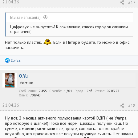
21.04.26
#17
Elviza написал(а):
Цифровую не выпустить? К сожалению, список городов слишком
ограничен(
Нет, только пластик.
Если в Питере будете, то можно в офис
заскочить.
Р
Elviza
е
а
к
O.Yu
ц
и
Участник
и
:
Сообщения
2,455
Спасибо
1,301
Город
Спб
Стаж c
02.03.23
Опыт
708/40
21.04.26
#18
Ну вот, 2 месяца активного пользования картой ВДП ( не Ультра,
про которую в шапке!) Пока все норм. Дважды получен кэш. По
сумме, с моими расчётами все, вроде, сошлось. Только крайне
неудобно, что приходится все покупки вручную считать. Нет шкалы