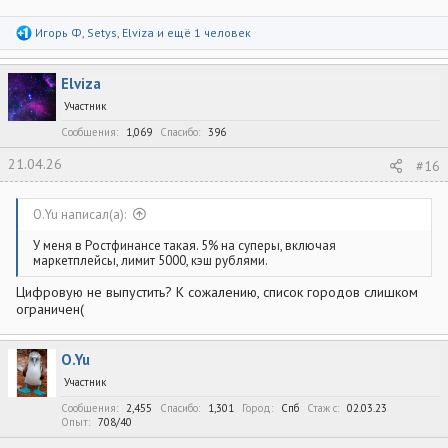
Р
Игорь Ф
,
Setys
,
Elviza
и ещё 1 человек
е
а
к
Elviza
ц
и
Участник
и
:
Сообщения
1,069
Спасибо
396
21.04.26
#16
O.Yu написал(а):
У меня в Ростфинансе такая. 5% на суперы, включая
маркетплейсы, лимит 5000, кэш рублями.
Цифровую не выпустить? К сожалению, список городов слишком
ограничен(
O.Yu
Участник
Сообщения
2,455
Спасибо
1,301
Город
Спб
Стаж c
02.03.23
Опыт
708/40