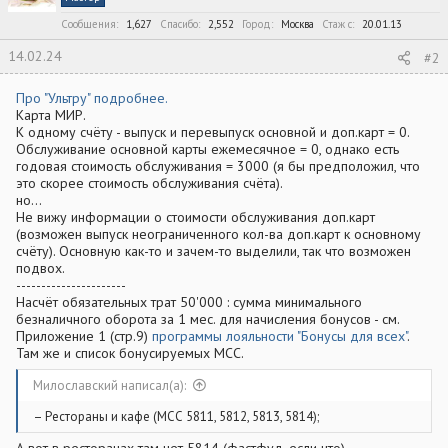
и
:
Сообщения
1,627
Спасибо
2,552
Город
Москва
Стаж c
20.01.13
14.02.24
#2
Про "Ультру" подробнее.
Карта МИР.
К одному счёту - выпуск и перевыпуск основной и доп.карт = 0.
Обслуживание основной карты ежемесячное = 0, однако есть
годовая стоимость обслуживания = 3000 (я бы предположил, что
это скорее стоимость обслуживания счёта).
но...
Не вижу информации о стоимости обслуживания доп.карт
(возможен выпуск неограниченного кол-ва доп.карт к основному
счёту). Основную как-то и зачем-то выделили, так что возможен
подвох.
----------------------
Насчёт обязательных трат 50'000 : сумма минимального
безналичного оборота за 1 мес. для начисления бонусов - см.
Приложение 1 (стр.9)
программы лояльности "Бонусы для всех"
.
Там же и список бонусируемых MCC.
Милославский написал(а):
– Рестораны и кафе (МСС 5811, 5812, 5813, 5814);