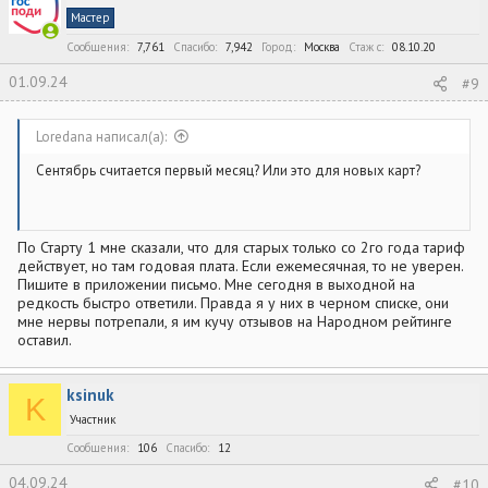
Мастер
Сообщения
7,761
Спасибо
7,942
Город
Москва
Стаж c
08.10.20
01.09.24
#9
Loredana написал(а):
Сентябрь считается первый месяц? Или это для новых карт?
По Старту 1 мне сказали, что для старых только со 2го года тариф
действует, но там годовая плата. Если ежемесячная, то не уверен.
Пишите в приложении письмо. Мне сегодня в выходной на
редкость быстро ответили. Правда я у них в черном списке, они
мне нервы потрепали, я им кучу отзывов на Народном рейтинге
оставил.
ksinuk
K
Участник
Сообщения
106
Спасибо
12
04.09.24
#10