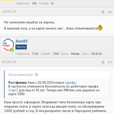
Сообщения
106
Спасибо
12
14.05.24
#6
Не начислили кешбэк за апрель.
В выписке есть, а на карте ничего нет....банк отмалчивается
Alex85
Мастер
Сообщения
7,761
Спасибо
7,942
Город
Москва
Стаж c
08.10.20
01.09.24
#7
Xoxa написал(а):
Ростфинанс
банк с 02.09.2024 новые
тарифы
.
В частности, отменяется бесплатность по дебетовке тарифа
Старт2
для лиц от 45 лет. Теперь или 99₽/мес или держите на
карте 5000
Банк просто офонарел. Впаривает типа бесплатную карту при
открытии счета, а через полгода вводит плату за обслуживание
1000 рублей а год. Я неоднократно писал в Народном рейтинге,