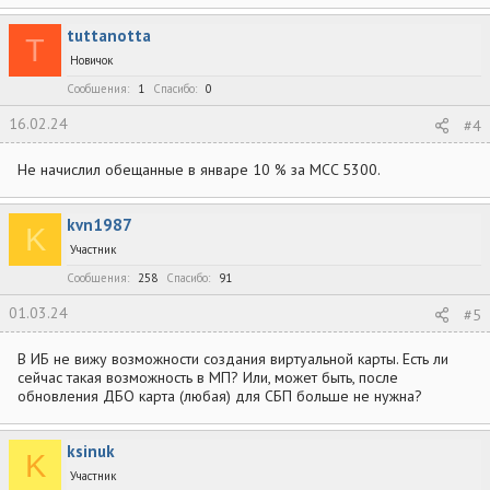
tuttanotta
T
Новичок
Сообщения
1
Спасибо
0
16.02.24
#4
Не начислил обещанные в январе 10 % за MCC 5300.
kvn1987
K
Участник
Сообщения
258
Спасибо
91
01.03.24
#5
В ИБ не вижу возможности создания виртуальной карты. Есть ли
сейчас такая возможность в МП? Или, может быть, после
обновления ДБО карта (любая) для СБП больше не нужна?
ksinuk
K
Участник