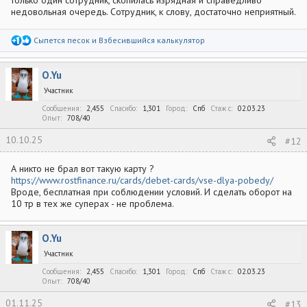
только один сотрудник, скопилась изрядная и справедливо
недовольная очередь. Сотрудник, к слову, достаточно неприятный.
Р
Сыпется песок
и
Взбесившийся калькулятор
е
а
к
O.Yu
ц
и
Участник
и
:
Сообщения
2,455
Спасибо
1,301
Город
Спб
Стаж c
02.03.23
Опыт
708/40
10.10.25
#12
А никто не брал вот такую карту ?
https://www.rostfinance.ru/cards/debet-cards/vse-dlya-pobedy/
Вроде, бесплатная при соблюдении условий. И сделать оборот на
10 тр в тех же суперах - не проблема.
O.Yu
Участник
Сообщения
2,455
Спасибо
1,301
Город
Спб
Стаж c
02.03.23
Опыт
708/40
01.11.25
#13