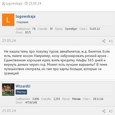
А
Д
lugowskaja
23.05.24
в
а
т
т
lugowskaja
о
а
L
р
н
Старожил
т
а
Сообщения
78
Спасибо
97
Город
Оренбург
Стаж c
31.05.12
е
ч
Опыт
87/3
м
а
ы
л
23.05.24
#1
а
Не нашла тему про покупку туров, авиабилетов, ж.д. билетов. Если
есть, ткните носом. Например, хочу забронировать речной круиз .
Единственная хорошая идея, взять кредитку Альфы 365 дней и
вернуть деньги через год. Может есть лучшие варианты? В теме
путешествия смотрела, но там про карты больше, которые за
границей
WizardU
Мастер
Сообщения
2,896
Спасибо
2,255
Город
Москва
Стаж c
28.11.16
Опыт
4759/148
23.05.24
#2