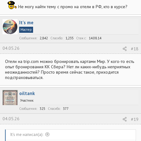
Не могу найти тему с промо на отели в РФ, кто в курсе?
It's me
Мастер
Сообщения
2,842
Спасибо
1,235
Стаж c
14.08.14
04.05.26
#18
Отели на trip.com можно бронировать картами Мир. У кого-то есть
опыт бронирования КК Сбера? Нет ли каких-нибудь неприятных
неожиданностей? Просто время сейчас такое, приходится
подстраховываться.
oiltank
Участник
Сообщения
325
Спасибо
377
04.05.26
#19
It's me написал(а):