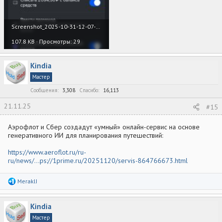
Screenshot_2025-10-31-12-07-54-853_ru.ozon.app.android.jpg
107.8 KB · Просмотры: 29
Kindia
Мастер
Сообщения
3,308
Спасибо
16,113
21.11.25
#15
Аэрофлот и Сбер создадут «умный» онлайн-сервис на основе
генеративного ИИ для планирования путешествий:
https://www.aeroflot.ru/ru-
ru/news/...ps://1prime.ru/20251120/servis-864766673.html
Р
MeraklI
е
а
к
Kindia
ц
и
Мастер
и