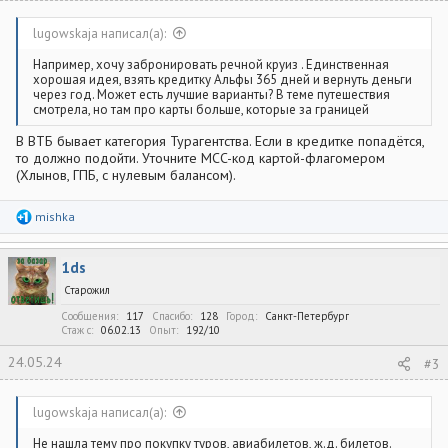
lugowskaja написал(а):
Например, хочу забронировать речной круиз . Единственная
хорошая идея, взять кредитку Альфы 365 дней и вернуть деньги
через год. Может есть лучшие варианты? В теме путешествия
смотрела, но там про карты больше, которые за границей
В ВТБ бывает категория Турагентства. Если в кредитке попадётся,
то должно подойти. Уточните MCC-код картой-флагомером
(Хлынов, ГПБ, с нулевым балансом).
Р
mishka
е
а
к
1ds
ц
и
Старожил
и
:
Сообщения
117
Спасибо
128
Город
Санкт-Петербург
Стаж c
06.02.13
Опыт
192/10
24.05.24
#3
lugowskaja написал(а):
Не нашла тему про покупку туров, авиабилетов, ж.д. билетов.