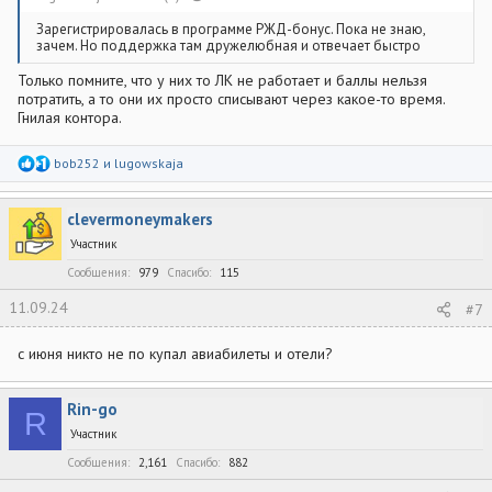
Зарегистрировалась в программе РЖД-бонус. Пока не знаю,
зачем. Но поддержка там дружелюбная и отвечает быстро
Только помните, что у них то ЛК не работает и баллы нельзя
потратить, а то они их просто списывают через какое-то время.
Гнилая контора.
Р
bob252
и
lugowskaja
е
а
к
clevermoneymakers
ц
и
Участник
и
:
Сообщения
979
Спасибо
115
11.09.24
#7
с июня никто не по купал авиабилеты и отели?
Rin-go
R
Участник
Сообщения
2,161
Спасибо
882