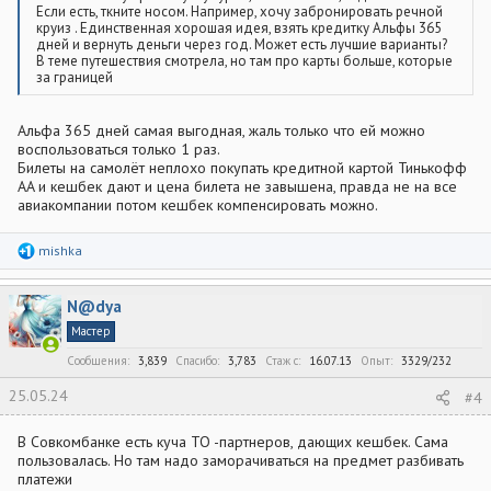
Если есть, ткните носом. Например, хочу забронировать речной
круиз . Единственная хорошая идея, взять кредитку Альфы 365
дней и вернуть деньги через год. Может есть лучшие варианты?
В теме путешествия смотрела, но там про карты больше, которые
за границей
Альфа 365 дней самая выгодная, жаль только что ей можно
воспользоваться только 1 раз.
Билеты на самолёт неплохо покупать кредитной картой Тинькофф
AA и кешбек дают и цена билета не завышена, правда не на все
авиакомпании потом кешбек компенсировать можно.
Р
mishka
е
а
к
N@dya
ц
и
Мастер
и
:
Сообщения
3,839
Спасибо
3,783
Стаж c
16.07.13
Опыт
3329/232
25.05.24
#4
В Совкомбанке есть куча ТО -партнеров, дающих кешбек. Сама
пользовалась. Но там надо заморачиваться на предмет разбивать
платежи