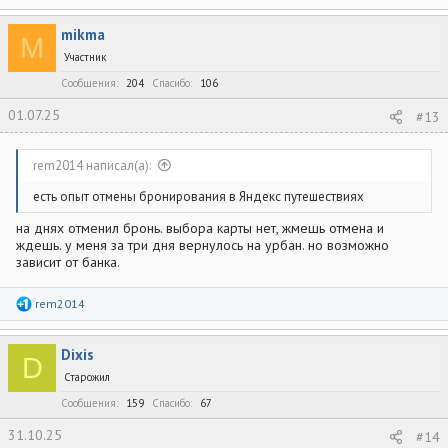
mikma
M
Участник
Сообщения
204
Спасибо
106
01.07.25
#13
rem2014 написал(а):
есть опыт отмены бронирования в Яндекс путешествиях
на днях отменил бронь. выбора карты нет, жмешь отмена и
ждешь. у меня за три дня вернулось на урбан. но возможно
зависит от банка.
Р
rem2014
е
а
к
Dixis
ц
D
и
Старожил
и
:
Сообщения
159
Спасибо
67
31.10.25
#14