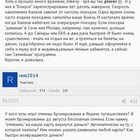
Хоть и прошло много времени, отвечу - зря вы так,
plover
))) . Я у
них в "Бонусе" зарегистрирована лет десять, наверное. Скорость
накопления баллов зависит от частоты поездок. Одно время очень
часто ездила поездами, самолёты ваще боюсь. И наступало время,
когда баллов набегало на очередную поездку. Если поездка
"длинная" в Сочи или Москву, например, там, конечно, дольше
копилось. А до Самары или ЕКб, в два раза быстрее. И было очень
существенно - ехать на отдых на юг, а тратиться на билеты, на
двоих, туда/обратно не надо было. И ещё, раньше оформляла и
себе и мужу всё в индивидуальных личных кабинетах, а сейчас
там "семейная" программа.
Короче, я довольна.
rem2014
R
Участник
Сообщения
374
Спасибо
247
01.07.25
#12
У кого есть опыт отмены бронирования в Яндекс путешествиях? В
моем бронировании до августа бесплатная отмена. Если нажму
"отменить" на какую карту вернутся деньги? Автоматически на ту, с
которой платила? Или можно указать реквизиты любой карты? Как
быстро возвращаются деньги?