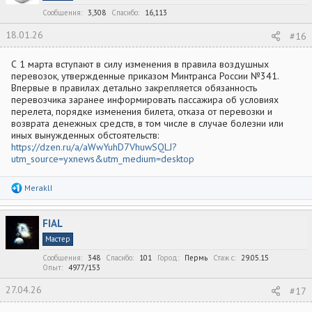
:
Сообщения
3,308
Спасибо
16,113
18.01.26
#16
С 1 марта вступают в силу изменения в правила воздушных
перевозок, утвержденные приказом Минтранса России №341.
Впервые в правилах детально закрепляется обязанность
перевозчика заранее информировать пассажира об условиях
перелета, порядке изменения билета, отказа от перевозки и
возврата денежных средств, в том числе в случае болезни или
иных вынужденных обстоятельств:
https://dzen.ru/a/aWwYuhD7VhuwSQLJ?
utm_source=yxnews&utm_medium=desktop
Р
MeraklI
е
а
к
FIAL
ц
и
Мастер
и
:
Сообщения
348
Спасибо
101
Город
Пермь
Стаж c
29.05.15
Опыт
4977/153
27.04.26
#17