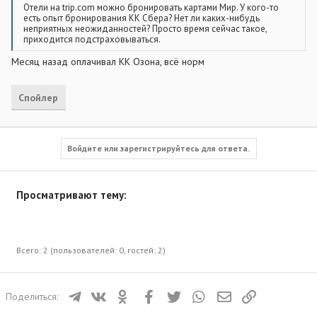
Отели на trip.com можно бронировать картами Мир. У кого-то
есть опыт бронирования КК Сбера? Нет ли каких-нибудь
неприятных неожиданностей? Просто время сейчас такое,
приходится подстраховываться.
Месяц назад оплачивал КК Озона, всё норм
Спойлер
Войдите или зарегистрируйтесь для ответа.
Просматривают тему:
Всего: 2 (пользователей: 0, гостей: 2)
Телеграм
ВКонтакте
Одноклассники
Facebook
Twitter
WhatsApp
Электронная почта
Ссылка
Поделиться: