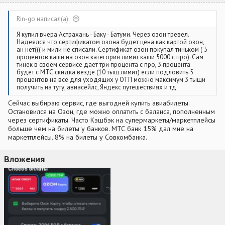
Rin-go написал(а):
Я купил вчера Астрахань - Баку - Батуми. Через озон тревел.
Надеялся что сертификатом озона будет цена как картой озон,
ан нет((( и мили не списали. Сертификат озон покупал тиньком ( 5
процентов каши на озон категория лимит каши 5000 с про). Сам
тинек в своем сервисе даёт три процента с про, 3 процента
будет с МТС скидка везде (10 тыщ лимит) если подловить 5
процентов на все для уходящих у ОТП можно максимум 3 тыщи
получить на туту, авиасейлс, Яндекс путешествиях и тд
Сейчас выбираю сервис, где выгодней купить авиабилеты.
Остановился на Озон, где можно оплатить с баланса, пополненным
через сертификаты. Часто Кэшбэк на супермаркеты/маркетплейсы
больше чем на билеты у банков. МТС банк 15% дал мне на
маркетплейсы. 8% на билеты у Совкомбанка.
Вложения