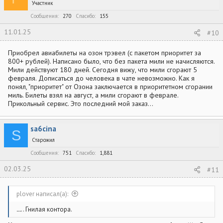
и
Участник
и
:
Сообщения
270
Спасибо
155
11.01.25
#10
Приобрел авиабилеты на озон трэвел (с пакетом приоритет за
800+ рублей). Написано было, что без пакета мили не начисляются.
Мили действуют 180 дней. Сегодня вижу, что мили сгорают 5
февраля. Дописаться до человека в чате невозможно. Как я
понял, "приоритет" от Озона заключается в приоритетном сгорании
миль. Билеты взял на август, а мили сгорают в феврале.
Прикольный сервис. Это последний мой заказ...
sa6cina
S
Старожил
Сообщения
751
Спасибо
1,881
02.03.25
#11
plover написал(а):
...
.. Гнилая контора.