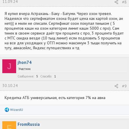
11.09.24
#8
Я купил вчера Астрахань - Баку - Батуми. Через озон тревел.
Надеялся что сертификатом озона будет цена как картой озон, ан
нет((( и мили не списали. Сертификат озон покупал тиньком ( 5
процентов каши на озон категория лимит каши 5000 с про). Сам
тинек в своем сервисе даёт три процента с про, 3 процента будет
с МТС скидка везде (10 тыщ лимит) если подловить 5 процентов
на все для уходящих у ОТП можно максимум 3 тыщи получить на
туту, авиасейлс, Яндекс путешествиях и тд
jhon74
J
Участник
Сообщения
5
Спасибо
1
30.10.24
#9
Кредитка АТБ универсальная, есть категория 7% на авиа
Р
WizardU
е
а
к
FromRussia
ц
F