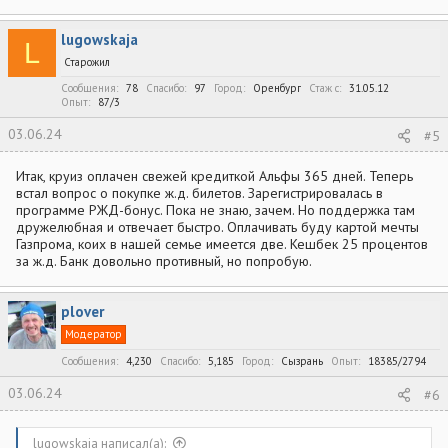
lugowskaja
L
Старожил
Сообщения
78
Спасибо
97
Город
Оренбург
Стаж c
31.05.12
Опыт
87/3
03.06.24
#5
Итак, круиз оплачен свежей кредиткой Альфы 365 дней. Теперь
встал вопрос о покупке ж.д. билетов. Зарегистрировалась в
программе РЖД-бонус. Пока не знаю, зачем. Но поддержка там
дружелюбная и отвечает быстро. Оплачивать буду картой мечты
Газпрома, коих в нашей семье имеется две. Кешбек 25 процентов
за ж.д. Банк довольно противный, но попробую.
plover
Модератор
Сообщения
4,230
Спасибо
5,185
Город
Сызрань
Опыт
18385/2794
03.06.24
#6
lugowskaja написал(а):