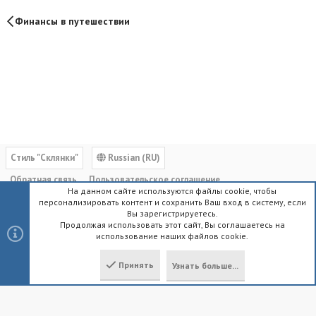
Финансы в путешествии
Cтиль "Склянки"
Russian (RU)
Обратная связь
Пользовательское соглашение
На данном сайте используются файлы cookie, чтобы
Политика конфиденциальности
Помощь
Главная
R
персонализировать контент и сохранить Ваш вход в систему, если
S
Вы зарегистрируетесь.
S
Продолжая использовать этот сайт, Вы соглашаетесь на
использование наших файлов cookie.
®
Community platform by XenForo
© 2010-2023 XenForo Ltd.
|
Style by
ThemeHouse
Принять
Узнать больше...
Локализация от
XenForo.Info
Сверху
Снизу