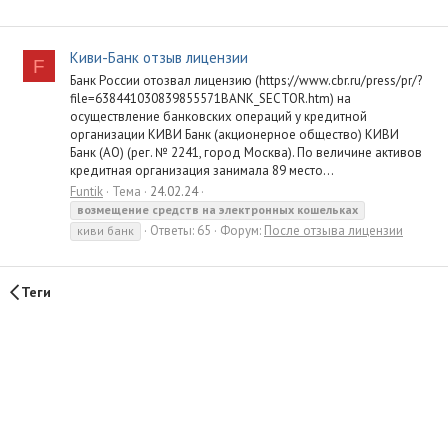
Киви-Банк отзыв лицензии
F
Банк России отозвал лицензию (https://www.cbr.ru/press/pr/?
file=638441030839855571BANK_SECTOR.htm) на
осуществление банковских операций у кредитной
организации КИВИ Банк (акционерное общество) КИВИ
Банк (АО) (рег. № 2241, город Москва). По величине активов
кредитная организация занимала 89 место...
Funtik
Тема
24.02.24
возмещение
средств
на
электронных
кошельках
Ответы: 65
Форум:
После отзыва лицензии
киви банк
Теги