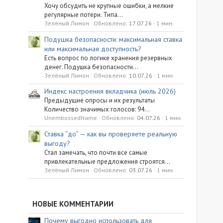
Хочу обсудить не крупные ошибки, а мелкие
регулярные потери. Типа...
Зелёный Лимон
Обновлено:
17.07.26
1 мин.
Подушка безопасности: максимальная ставка
или максимальная доступность?
Есть вопрос по логике хранения резервных
денег. Подушка безопасности...
Зелёный Лимон
Обновлено:
10.07.26
1 мин.
Индекс настроения вкладчика (июль 2026)
Предыдущие опросы и их результаты
Количество значимых голосов: 94...
UnembossedName
Обновлено:
04.07.26
1 мин.
Ставка “до” — как вы проверяете реальную
выгоду?
Стал замечать, что почти все самые
привлекательные предложения строятся...
Зелёный Лимон
Обновлено:
03.07.26
1 мин.
НОВЫЕ КОММЕНТАРИИ
Почему выгодно использовать для