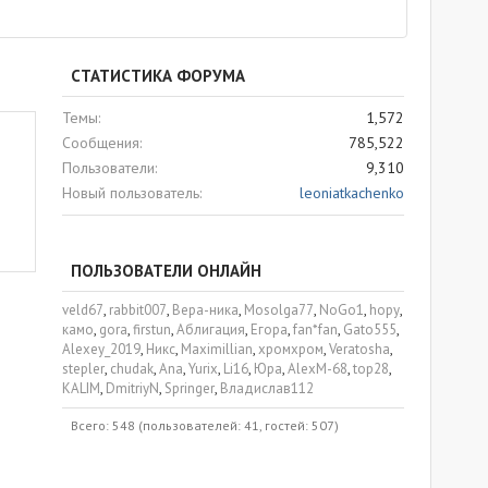
СТАТИСТИКА ФОРУМА
Темы
1,572
Сообщения
785,522
Пользователи
9,310
Новый пользователь
leoniatkachenko
ПОЛЬЗОВАТЕЛИ ОНЛАЙН
veld67
rabbit007
Вера-ника
Mosolga77
NoGo1
hopy
камо
gora
firstun
Аблигация
Егора
fan*fan
Gato555
Alexey_2019
Никс
Maximillian
хромхром
Veratosha
stepler
chudak
Ana
Yurix
Li16
Юра
AlexM-68
top28
KALIM
DmitriyN
Springer
Владислав112
Всего: 548 (пользователей: 41, гостей: 507)