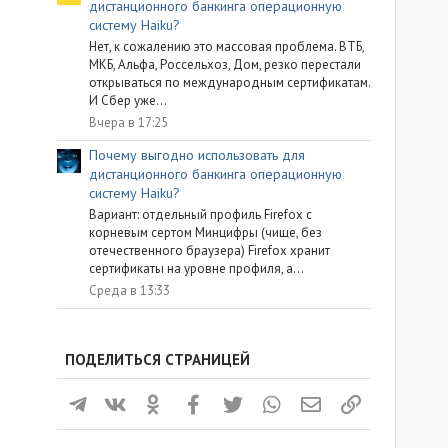
дистанционного банкинга операционную
систему Haiku?
Нет, к сожалению это массовая проблема. ВТБ,
МКБ, Альфа, Россельхоз, Дом, резко перестали
открываться по международным сертификатам.
И Сбер уже...
Вчера в 17:25
Почему выгодно использовать для
дистанционного банкинга операционную
систему Haiku?
Вариант: отдельный профиль Firefox с
корневым сертом Минцифры (чище, без
отечественного браузера) Firefox хранит
сертификаты на уровне профиля, а...
Среда в 13:33
ПОДЕЛИТЬСЯ СТРАНИЦЕЙ
Телеграм
ВКонтакте
Одноклассники
Facebook
Twitter
WhatsApp
Электронная почта
Ссылка