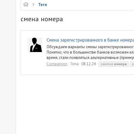
Теги
смена номера
Смена зарегистрированного в банке номер
Обсуждаем варианты смены зарегистрированног
Понятно, что в большинстве банков возможен кла
время, стали появляться альтернативные (преим
Companyon
Тема
08.12.24
замена
номера
с