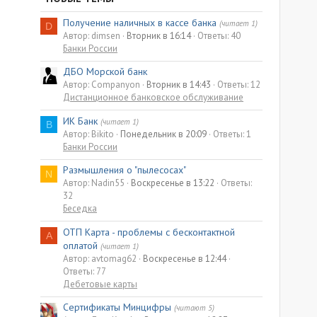
Получение наличных в кассе банка
(читает 1)
D
Автор: dimsen
Вторник в 16:14
Ответы: 40
Банки России
ДБО Морской банк
Автор: Companyon
Вторник в 14:43
Ответы: 12
Дистанционное банковское обслуживание
ИК Банк
(читает 1)
B
Автор: Bikito
Понедельник в 20:09
Ответы: 1
Банки России
Размышления о "пылесосах"
N
Автор: Nadin55
Воскресенье в 13:22
Ответы:
32
Беседка
ОТП Карта - проблемы с бесконтактной
A
оплатой
(читает 1)
Автор: avtomag62
Воскресенье в 12:44
Ответы: 77
Дебетовые карты
Сертификаты Минцифры
(читают 5)