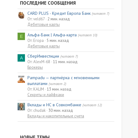
ПОСЛЕДНИЕ СООБЩЕНИЯ
CARD PLUS - Кредит Европа Банк
(читают 7)
От: veld67
2 мин. назад
Дебетовые карты
Альфа-Банк | Альфа-карта
(читают 10)
Е
От: Егора
5 мин. назад
Дебетовые карты
СберИнвестиции
(читают 7)
A
От: AlexM-68
11 мин. назад
Брокеры
Pampadu — партнёрка с мгновенными
выплатами
(читают 2)
От: KALIM
13 мин. назад
Секреты и лайфхаки
Вклады и НС в Совкомбанке
(читают 12)
От: chudak
30 мин. назад
Вклады и накопительные счета
НОВЫЕ ТЕМЫ