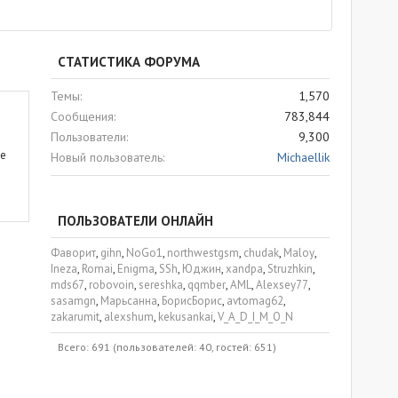
СТАТИСТИКА ФОРУМА
Темы
1,570
Сообщения
783,844
Пользователи
9,300
ые
Новый пользователь
Michaellik
ПОЛЬЗОВАТЕЛИ ОНЛАЙН
Фаворит
gihn
NoGo1
northwestgsm
chudak
Maloy
Ineza
Romai
Enigma
SSh
Юджин
xandpa
Struzhkin
mds67
robovoin
sereshka
qqmber
AML
Alexsey77
sasamgn
Марьсанна
БорисБорис
avtomag62
zakarumit
alexshum
kekusankai
V_A_D_I_M_O_N
Всего: 691 (пользователей: 40, гостей: 651)