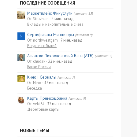
ПОСЛЕДНИЕ СООБЩЕНИЯ
Маркетплейс Финуслуги
(читают 13)
От: Struzhkin
4 мин. назад
Вклады и накопительные счета
Сертификаты Минцифры
(читают 9)
N
От: northwestgsm
7 мин. назад
В курсе событий
Азиатско-Тихоокеанский Банк (АТБ)
(читают 5)
От: chudak
32 мин. назад
Банки России
Кино | Сериалы
(читают 7)
От: Nino
37 мин. назад
Беседка
Карты Примсоцбанка
(читают 9)
От: veld67
37 мин. назад
Дебетовые карты
НОВЫЕ ТЕМЫ