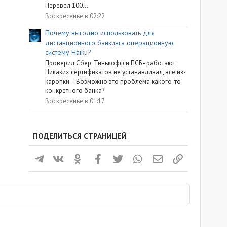
Перевел 100...
Воскресенье в 02:22
Почему выгодно использовать для
дистанционного банкинга операционную
систему Haiku?
Проверил Сбер, Тинькофф и ПСБ - работают.
Никаких сертификатов не устанавливал, все из-
каропки... Возможно это проблема какого-то
конкретного банка?
Воскресенье в 01:17
ПОДЕЛИТЬСЯ СТРАНИЦЕЙ
Телеграм
ВКонтакте
Одноклассники
Facebook
Twitter
WhatsApp
Электронная почта
Ссылка