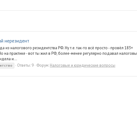
ый нерезидент
а из налогового резидентства РФ. Ну т.е. так-то всё просто - провёл 183+
о на практике - вот ты жил в РФ, более-менее регулярно подавал налогов
дела и...
Ответы: 9
Форум:
Налоговые и юридические вопросы
нтство