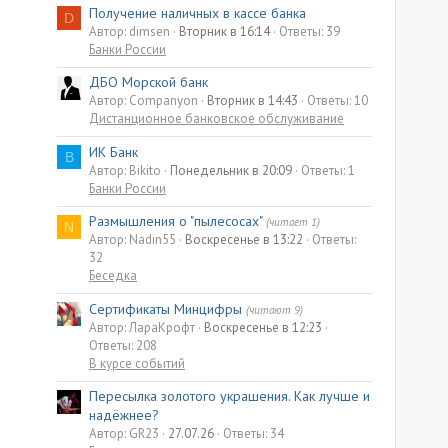
Получение наличных в кассе банка
D
Автор: dimsen
Вторник в 16:14
Ответы: 39
Банки России
ДБО Морской банк
Автор: Companyon
Вторник в 14:43
Ответы: 10
Дистанционное банковское обслуживание
ИК Банк
B
Автор: Bikito
Понедельник в 20:09
Ответы: 1
Банки России
Размышления о "пылесосах"
(читает 1)
N
Автор: Nadin55
Воскресенье в 13:22
Ответы:
32
Беседка
Сертификаты Минцифры
(читают 9)
Автор: ЛараКрофт
Воскресенье в 12:23
Ответы: 208
В курсе событий
Пересылка золотого украшения. Как лучше и
надёжнее?
Автор: GR23
27.07.26
Ответы: 34