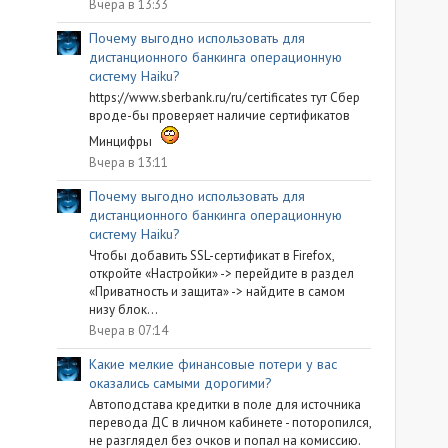
Вчера в 13:33
Почему выгодно использовать для
дистанционного банкинга операционную
систему Haiku?
https://www.sberbank.ru/ru/certificates тут Сбер
вроде-бы проверяет наличие сертификатов
Минцифры
Вчера в 13:11
Почему выгодно использовать для
дистанционного банкинга операционную
систему Haiku?
Чтобы добавить SSL-сертификат в Firefox,
откройте «Настройки» -> перейдите в раздел
«Приватность и защита» -> найдите в самом
низу блок...
Вчера в 07:14
Какие мелкие финансовые потери у вас
оказались самыми дорогими?
Автоподстава кредитки в поле для источника
перевода ДС в личном кабинете - поторопился,
не разглядел без очков и попал на комиссию.