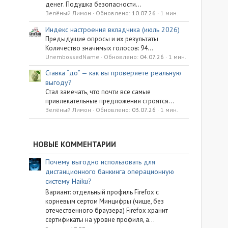
денег. Подушка безопасности...
Зелёный Лимон
Обновлено:
10.07.26
1 мин.
Индекс настроения вкладчика (июль 2026)
Предыдущие опросы и их результаты
Количество значимых голосов: 94...
UnembossedName
Обновлено:
04.07.26
1 мин.
Ставка “до” — как вы проверяете реальную
выгоду?
Стал замечать, что почти все самые
привлекательные предложения строятся...
Зелёный Лимон
Обновлено:
03.07.26
1 мин.
НОВЫЕ КОММЕНТАРИИ
Почему выгодно использовать для
дистанционного банкинга операционную
систему Haiku?
Вариант: отдельный профиль Firefox с
корневым сертом Минцифры (чище, без
отечественного браузера) Firefox хранит
сертификаты на уровне профиля, а...